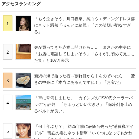
アクセスランキング
「もう泣きそう」川口春奈、純白ウエディングドレス姿
1
にネット騒然「ほんとに綺麗」「この笑顔が切なすぎ
る」
夫が買ってきた赤福→開けたら…… まさかの中身に
2
「お店に電話してしまいそう」「さすがに初めて見まし
た笑」と107万表示
新潟の海で拾った石→割れ目から中をのぞいたら……驚
3
きの中身に「本当にあるんですね！」「お宝だ」
「車に常備しました」 カインズの“1980円クーラーバ
4
ッグ”が評判 「ちょうどいい大きさ」「保冷剤を止め
るベルトが良い」
「何十年ぶり？」 約25年前に表舞台去った“消費税アイ
5
ドル” 現在の姿にネット衝撃「いくつになってもかわ