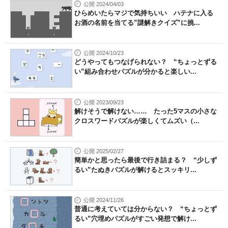
公開 2024/04/03
ひらめいたらマジで気持ちいい ハテナに入る
お酒の名前を当てる”謎解きクイズ”に挑...
公開 2024/10/23
どうやってもつなげられない？ “ちょっとずる
い”組み合わせパズルが分かると楽しい...
公開 2023/09/23
解けそうで解けない…… たった5マスの小さな
クロスワードパズルが楽しくてムズい（...
公開 2025/02/27
簡単かと思ったら最後で行き詰まる？ “少しず
るい”たぬきパズルが解けるとスッキリ...
公開 2024/11/26
普通に考えていては分からない？ “ちょっとず
るい”穴埋めパズルがすごい発想で解け...