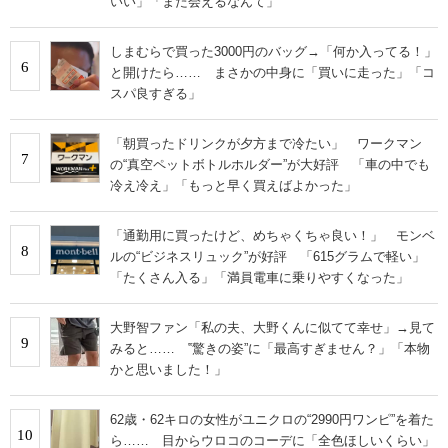
いい」「また会えるなんて」
しまむらで買った3000円のバッグ→「何か入ってる！」
6
と開けたら…… まさかの中身に「買いに走った」「コ
スパ良すぎる」
「朝買ったドリンクが夕方まで冷たい」 ワークマン
7
の“真空ペットボトルホルダー”が大好評 「車の中でも
冷え冷え」「もっと早く買えばよかった」
「通勤用に買ったけど、めちゃくちゃ良い！」 モンベ
8
ルの“ビジネスリュック”が好評 「615グラムで軽い」
「たくさん入る」「満員電車に乗りやすくなった」
大野智ファン「私の夫、大野くんに似てて幸せ」→見て
9
みると…… ‟驚きの姿”に「最高すぎません？」「本物
かと思いました！」
62歳・62キロの女性がユニクロの“2990円ワンピ”を着た
10
ら…… 目からウロコのコーデに「全色ほしいくらい」