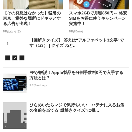
【その発想はなかった】猛暑の
スマホ2GBで月額850円～ 格安
東京、意外な場所にドキッとす
SIMをお得に使うキャンペーン
る広告が出現！
実施中！
PR(ねとらぼ)
PR(IIJmio)
【謎解きクイズ】 答えは“アルファベット3文字”で
す（1/3） | クイズ ねと...
FPが解説！Apple製品を分割手数料0円で入手する
方法とは？
PR(Fav-Log)
ひらめいたらマジで気持ちいい ハテナに入るお酒
の名前を当てる”謎解きクイズ”に挑...