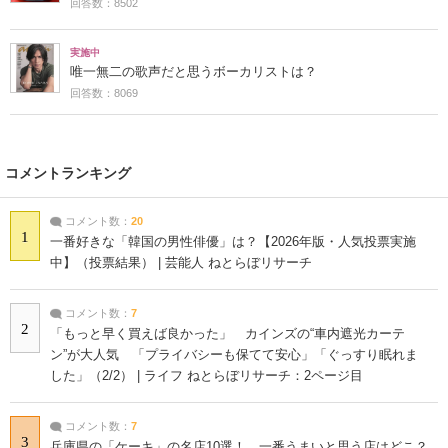
回答数：8502
実施中
唯一無二の歌声だと思うボーカリストは？
回答数：8069
コメントランキング
コメント数：
20
1
一番好きな「韓国の男性俳優」は？【2026年版・人気投票実施
中】（投票結果） | 芸能人 ねとらぼリサーチ
コメント数：
7
2
「もっと早く買えば良かった」 カインズの“車内遮光カーテ
ン”が大人気 「プライバシーも保てて安心」「ぐっすり眠れま
した」（2/2） | ライフ ねとらぼリサーチ：2ページ目
コメント数：
7
3
兵庫県の「ケーキ」の名店10選！ 一番うまいと思う店はどこ？