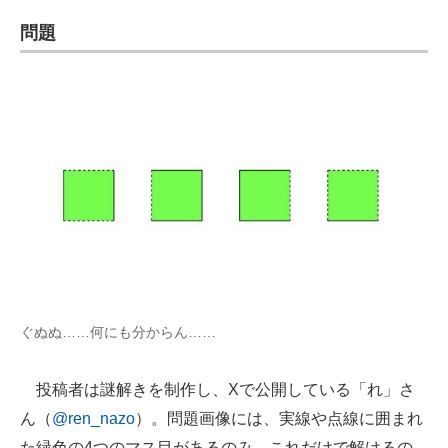
企業向けIT製品の総合サイト
問題
IT製品の技術・比較・事例
製造業のIT導入・活用を支援
モノづくり技術者専門サイト
エレクトロニクス専門サイト
電子設計の基本と応用
エネルギーの専門メディア
建設×テクノロジーの最前線
ぐぬぬ……何にも分からん……
ちょっと気になるネットの話題
投稿者は謎解きを制作し、Xで公開している「れ」さ
ん（
@ren_nazo
）。問題画像には、実線や点線に囲まれ
た緑色の4つのマス目があるのみ。これだけで解けるの