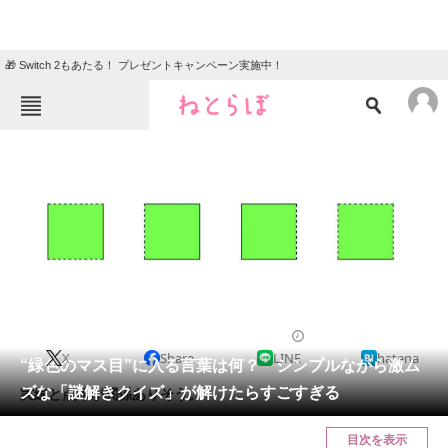
🎁 Switch 2もあたる！ プレゼントキャンペーン実施中！
ねとらぼメニュー
TOP
ニュース
エンタメ
クイズ
グルメ
地域
住まい
教育・育児
動物
リサーチ
2024/01/23 20:05（公開）
X
Share
LINE
hatena
会員記事
“緑色のマス目”に入る言葉は何？ シンプルながら激ム
ズな「謎解きクイズ」が解けたらすごすぎる
実線と点線が関係ありそう。
メディア
目次を表示
注目記事を集めた総合ページ