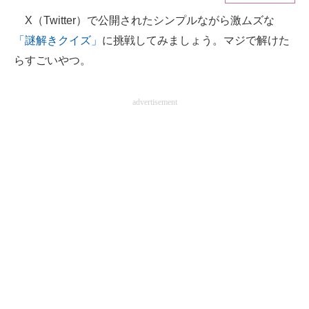
X（Twitter）で公開されたシンプルながら激ムズな
ITの今と未来を見通す
「謎解きクイズ」
に挑戦してみましょう。マジで解けた
スマホと通信の最新トレンド
らすごいやつ。
進化するPCとデバイスの未来
advertisement
好きが集まる 比べて選べる
ビジネスと働き方のヒント
AI活用のいまが分かる
企業ITのトレンドを詳説
経営リーダーのコミュニティ
マーケ×ITの今がよく分かる
ITエンジニア向け専門サイト