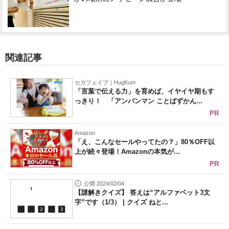
関連記事
セガフェイブ｜HugKum
「言葉で伝える力」を育めば、イヤイヤ期もす
っきり！ 「アンパンマン ことばずかん...
PR
Amazon
「え、こんなセールやってたの？」80％OFF以
上が続々登場！Amazonの本気が...
PR
公開 2024/02/04
【謎解きクイズ】 答えは“アルファベット3文
字”です（1/3） | クイズ ねと...