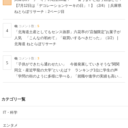
【7月12日は「デコレーションケーキの日」！】（2/4） | 兵庫県
ねとらぼリサーチ：2ページ目
コメント数：
5
4
「北海道土産としてもセンス抜群」六花亭の“店舗限定”お菓子が
人気 「こんなの初めて」「箱買いするべきだった」（1/2） |
北海道 ねとらぼリサーチ
コメント数：
3
5
「子供ができたら通わせたい」 今後発展していきそうな“関関
同立・産近甲龍の大学”といえば？ ランキング1位に学生の声
「学問の街のように多様に学べる」「就職や進学の実績も高い」
| 大学 ねとらぼリサーチ
カテゴリ一覧
IT・科学
エンタメ