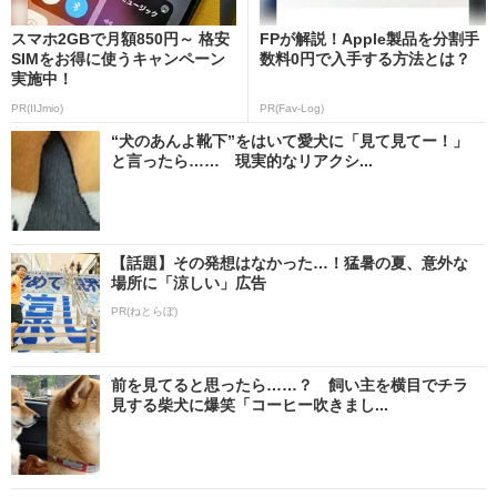
スマホ2GBで月額850円～ 格安
FPが解説！Apple製品を分割手
SIMをお得に使うキャンペーン
数料0円で入手する方法とは？
実施中！
PR(IIJmio)
PR(Fav-Log)
“犬のあんよ靴下”をはいて愛犬に「見て見てー！」
と言ったら…… 現実的なリアクシ...
【話題】その発想はなかった…！猛暑の夏、意外な
場所に「涼しい」広告
PR(ねとらぼ)
前を見てると思ったら……？ 飼い主を横目でチラ
見する柴犬に爆笑「コーヒー吹きまし...