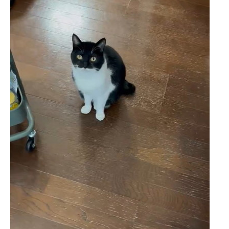
企業向けIT製品の総合サイト
IT製品の技術・比較・事例
製造業のIT導入・活用を支援
モノづくり技術者専門サイト
エレクトロニクス専門サイト
電子設計の基本と応用
エネルギーの専門メディア
建設×テクノロジーの最前線
ちょっと気になるネットの話題