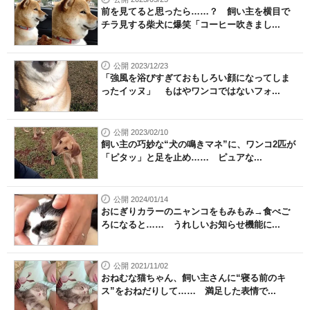
前を見てると思ったら……？ 飼い主を横目で
チラ見する柴犬に爆笑「コーヒー吹きまし...
公開 2023/12/23
「強風を浴びすぎておもしろい顔になってしま
ったイッヌ」 もはやワンコではないフォ...
公開 2023/02/10
飼い主の巧妙な“犬の鳴きマネ”に、ワンコ2匹が
「ピタッ」と足を止め…… ピュアな...
公開 2024/01/14
おにぎりカラーのニャンコをもみもみ→食べご
ろになると…… うれしいお知らせ機能に...
公開 2021/11/02
おねむな猫ちゃん、飼い主さんに“寝る前のキ
ス”をおねだりして…… 満足した表情で...