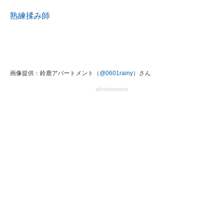
熟練揉み師
画像提供：鈴鹿アパートメント（
@0601rainy
）さん
advertisement