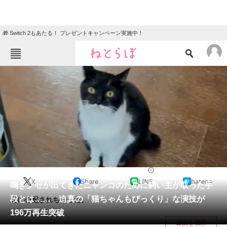
🎁 Switch 2もあたる！ プレゼントキャンペーン実施中！
ねとらぼメニュー
TOP
ニュース
エンタメ
クイズ
グルメ
地域
住まい
教育・育児
動物
リサーチ
2024/02/01 18:00（公開）
X
Share
LINE
hatena
会員記事
鳴きグセが出てきたニャンコのために飼い主が取った手
段とは…… 迫真の「猫ちゃんもびっくり」な演技が
逆に心配されちゃった。
メディア
196万再生突破
目次を表示
注目記事を集めた総合ページ