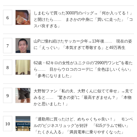
しまむらで買った3000円のバッグ→「何か入ってる！」
6
と開けたら…… まさかの中身に「買いに走った」「コ
スパ良すぎる」
山Pに憧れ続けたサッカー少年→13年後…… 現在の姿
7
に「えっぐい」「本気すぎて尊敬する」と49万再生
62歳・62キロの女性がユニクロの“2990円ワンピ”を着た
8
ら…… 目からウロコのコーデに「全色ほしいくらい」
「参考になりました」
大野智ファン「私の夫、大野くんに似てて幸せ」→見て
9
みると…… ‟驚きの姿”に「最高すぎません？」「本物
かと思いました！」
「通勤用に買ったけど、めちゃくちゃ良い！」 モンベ
10
ルの“ビジネスリュック”が好評 「615グラムで軽い」
「たくさん入る」「満員電車に乗りやすくなった」