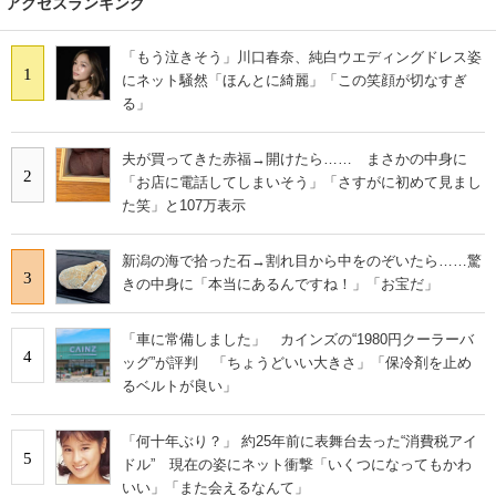
アクセスランキング
「もう泣きそう」川口春奈、純白ウエディングドレス姿
1
にネット騒然「ほんとに綺麗」「この笑顔が切なすぎ
る」
夫が買ってきた赤福→開けたら…… まさかの中身に
2
「お店に電話してしまいそう」「さすがに初めて見まし
た笑」と107万表示
新潟の海で拾った石→割れ目から中をのぞいたら……驚
3
きの中身に「本当にあるんですね！」「お宝だ」
「車に常備しました」 カインズの“1980円クーラーバ
4
ッグ”が評判 「ちょうどいい大きさ」「保冷剤を止め
るベルトが良い」
「何十年ぶり？」 約25年前に表舞台去った“消費税アイ
5
ドル” 現在の姿にネット衝撃「いくつになってもかわ
いい」「また会えるなんて」