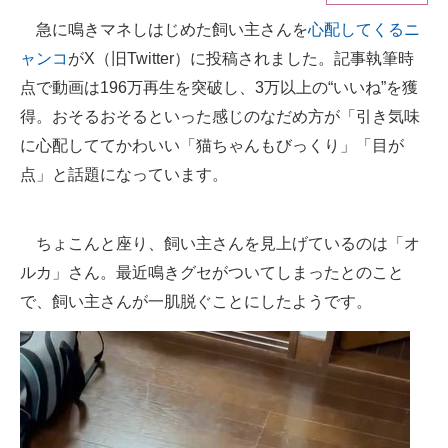
急に鳴きマネしはじめた飼い主さんを
心配してくるニ
ITの今と未来を見通す
ャンコ
がX（旧Twitter）に投稿されました。記事執筆時
スマホと通信の最新トレンド
点で動画は196万再生を突破し、3万以上の“いいね”を獲
得。おそるおそるといった感じのなだめ方が「引き気味
進化するPCとデバイスの未来
に心配しててかわいい「猫ちゃんもびっくり」「目が
好きが集まる 比べて選べる
点」と話題になっています。
ビジネスと働き方のヒント
ちょこんと座り、飼い主さんを見上げているのは「オ
AI活用のいまが分かる
ルカ」さん。最近鳴きグセがついてしまったとのこと
企業ITのトレンドを詳説
で、飼い主さんが一肌脱ぐことにしたようです。
経営リーダーのコミュニティ
マーケ×ITの今がよく分かる
ITエンジニア向け専門サイト