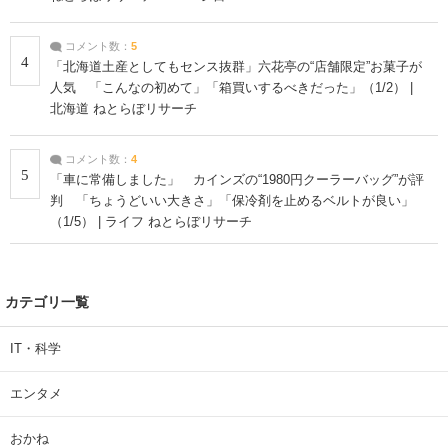
コメント数：
5
4
「北海道土産としてもセンス抜群」六花亭の“店舗限定”お菓子が
人気 「こんなの初めて」「箱買いするべきだった」（1/2） |
北海道 ねとらぼリサーチ
コメント数：
4
5
「車に常備しました」 カインズの“1980円クーラーバッグ”が評
判 「ちょうどいい大きさ」「保冷剤を止めるベルトが良い」
（1/5） | ライフ ねとらぼリサーチ
カテゴリ一覧
IT・科学
エンタメ
おかね