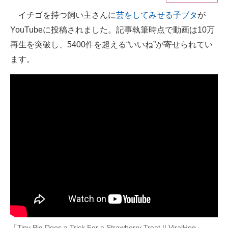
イチゴを持つ飼い主さんに
芸をしてみせる子ブタ
が
ITの今と未来を見通す
YouTubeに投稿されました。記事執筆時点で動画は10万
スマホと通信の最新トレンド
再生を突破し、5400件を超える“いいね”が寄せられてい
ます。
進化するPCとデバイスの未来
好きが集まる 比べて選べる
ビジネスと働き方のヒント
AI活用のいまが分かる
企業ITのトレンドを詳説
経営リーダーのコミュニティ
マーケ×ITの今がよく分かる
ITエンジニア向け専門サイト
「Tiny Pig Does a Trick For a Strawberry Treat || ViralHog」