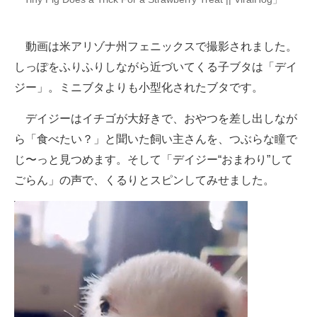
企業向けIT製品の総合サイト
動画は米アリゾナ州フェニックスで撮影されました。
IT製品の技術・比較・事例
しっぽをふりふりしながら近づいてくる子ブタは「デイ
製造業のIT導入・活用を支援
ジー」。ミニブタよりも小型化されたブタです。
モノづくり技術者専門サイト
デイジーはイチゴが大好きで、おやつを差し出しなが
ら「食べたい？」と聞いた飼い主さんを、つぶらな瞳で
エレクトロニクス専門サイト
じ〜っと見つめます。そして「デイジー“おまわり”して
電子設計の基本と応用
ごらん」の声で、くるりとスピンしてみせました。
エネルギーの専門メディア
建設×テクノロジーの最前線
ちょっと気になるネットの話題