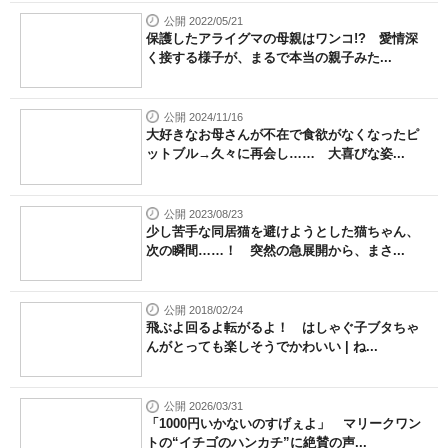
公開 2022/05/21
保護したアライグマの母親はワンコ!? 愛情深
く接する様子が、まるで本当の親子みた...
公開 2024/11/16
大好きなお母さんが不在で食欲がなくなったピ
ットブル→久々に再会し…… 大喜びな姿...
公開 2023/08/23
少し苦手な同居猫を避けようとした猫ちゃん、
次の瞬間……！ 突然の急展開から、まさ...
公開 2018/02/24
飛ぶよ回るよ転がるよ！ はしゃぐ子ブタちゃ
んがとっても楽しそうでかわいい | ね...
公開 2026/03/31
「1000円いかないのすげぇよ」 マリークワン
トの“イチゴのハンカチ”に絶賛の声...