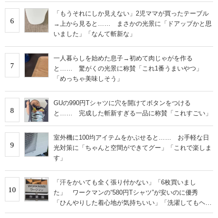
「もうそれにしか見えない」2児ママが買ったテーブル
6
→上から見ると…… まさかの光景に「ドアップかと思
いました」「なんて斬新な」
一人暮らしを始めた息子→初めて肉じゃがを作る
7
と…… 驚がくの光景に称賛「これ1番うまいやつ」
「めっちゃ美味しそう」
GUの990円Tシャツに穴を開けてボタンをつける
8
と…… 完成した斬新すぎる一品に称賛「これすごい」
室外機に100均アイテムをかぶせると…… お手軽な日
9
光対策に「ちゃんと空間ができてグー」「これで楽しま
す」
「汗をかいても全く張り付かない」「6枚買いまし
10
た」 ワークマンの“580円Tシャツ”が安いのに優秀
「ひんやりした着心地が気持ちいい」「洗濯してもヘタ
らない」