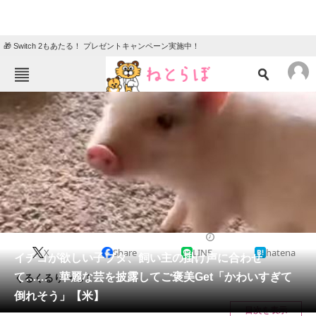
🎁 Switch 2もあたる！ プレゼントキャンペーン実施中！
ねとらぼメニュー
TOP
ニュース
エンタメ
クイズ
グルメ
地域
住まい
教育・育児
動物
リサーチ
2024/02/11 15:00（公開）
X
Share
LINE
hatena
会員記事
イチゴが欲しい子ブタ、飼い主の掛け声に合わせ
て…… 華麗な芸を披露してご褒美Get「かわいすぎて
くるくるり〜ん！
メディア
倒れそう」【米】
目次を表示
注目記事を集めた総合ページ