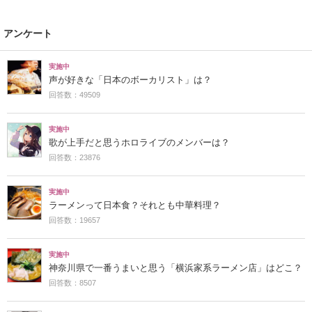
アンケート
実施中
声が好きな「日本のボーカリスト」は？
回答数：49509
実施中
歌が上手だと思うホロライブのメンバーは？
回答数：23876
実施中
ラーメンって日本食？それとも中華料理？
回答数：19657
実施中
神奈川県で一番うまいと思う「横浜家系ラーメン店」はどこ？
回答数：8507