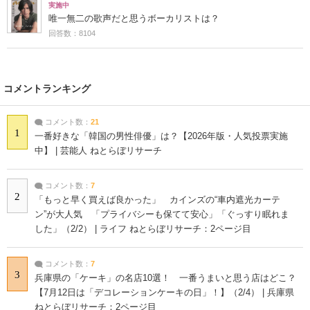
実施中
唯一無二の歌声だと思うボーカリストは？
回答数：8104
コメントランキング
コメント数：
21
1
一番好きな「韓国の男性俳優」は？【2026年版・人気投票実施
中】 | 芸能人 ねとらぼリサーチ
コメント数：
7
2
「もっと早く買えば良かった」 カインズの“車内遮光カーテ
ン”が大人気 「プライバシーも保てて安心」「ぐっすり眠れま
した」（2/2） | ライフ ねとらぼリサーチ：2ページ目
コメント数：
7
3
兵庫県の「ケーキ」の名店10選！ 一番うまいと思う店はどこ？
【7月12日は「デコレーションケーキの日」！】（2/4） | 兵庫県
ねとらぼリサーチ：2ページ目