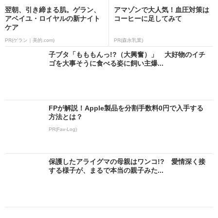
翌朝、引き締まる肌。ゲラン、
アマゾンで大人気！血圧対策は
アベイユ・ロイヤルの新ナイト
コーヒーに足してみて
ケア
PR(ゲラン｜美的.com)
PR(森永乳業)
子ブタ「もももんっ!?（大興奮）」 大好物のイチ
ゴを大事そうに食べる姿に飼い主爆...
FPが解説！Apple製品を分割手数料0円で入手する
方法とは？
PR(Fav-Log)
保護したアライグマの母親はワンコ!? 愛情深く接
する様子が、まるで本当の親子みた...