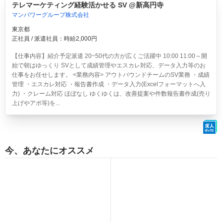
テレマーケティング経験活かせる SV @新高円寺
マンパワーグループ株式会社
東京都
正社員 / 派遣社員：時給2,000円
【仕事内容】紹介予定派遣 20~50代の方が広くご活躍中 10:00 11:00～開
始で朝はゆっくり SVとして成績管理やエスカレ対応、データ入力等のお
仕事をお任せします。 <業務内容> アウトバウンドチームのSV業務 ・成績
管理 ・エスカレ対応 ・報告書作成 ・データ入力(Excelフォーマットへ入
力) ・クレーム対応 ほぼなし ゆくゆくは、改善提案や件数報告書作成(売り
上げやアポ等)を...
今、あなたにオススメ