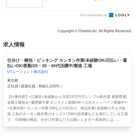
Recommended by
Copyright © ITmedia Inc. All Rights Reserved.
求人情報
仕分け・梱包・ピッキング カンタン作業/未経験OK/日払い・週
払いOK/夜勤/20・30・40代活躍中/製造 工場
UTエージェント株式会社
東京都
正社員 / 派遣社員：時給1,320円～
【仕事内容】<江東区>
未経験から月収24万円可!シンプル軽作業 夜勤専属!
金曜土曜休み<履歴書不要 オンライン面接OK><入社キャンペーン実施中!>
<仕事内容> カンタン作業 DMなどの仕分け、検品作業/ 未経験の方も大歓
迎 人気のカンタン軽作業のオシゴト! DMや請求書などを発行している工場
で、 印刷物の検品、仕分け作業などをお願いします! <具体的には…...