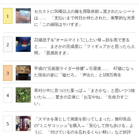
セカストに50着以上の服を買取依頼→渡されたレシート
1
は…… 「支払いまで何日か待たされた」衝撃的な光景
に「この値段はヤバすぎ」
22歳息子を“オールマイト”にしたい母→顔を黒で塗る
2
と…… まさかの完成度に「フィギュアかと思ったら人
間」「質感良すぎ」
平成の“元仮面ライダー俳優”→引退後…… 47歳になっ
3
た現在の姿に「嘘だろ」「声出た」と108万再生
草刈り中に見つけた葉っぱ→「まさかな」と思いつつ抜
4
いたら…… 驚きの正体に「お宝やね」「生命力すご
い」
「スマホを落として画面を割ってしまった」無印良品
5
の“ミニサコッシュ”を購入→「安心して持ち歩ける」よ
うに 「付けているのを忘れるくらい軽い」など好評