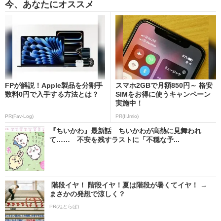
今、あなたにオススメ
FPが解説！Apple製品を分割手
スマホ2GBで月額850円～ 格安
数料0円で入手する方法とは？
SIMをお得に使うキャンペーン
実施中！
PR(Fav-Log)
PR(IIJmio)
『ちいかわ』最新話 ちいかわが高熱に見舞われ
て…… 不安を残すラストに「不穏な予...
階段イヤ！ 階段イヤ！夏は階段が暑くてイヤ！ →
まさかの発想で涼しく？
PR(ねとらぼ)