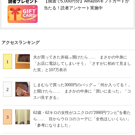
【抽選で5,000円分】Amazonギフトカードが
当たる！読者アンケート実施中
アクセスランキング
夫が買ってきた赤福→開けたら…… まさかの中身に
1
「お店に電話してしまいそう」「さすがに初めて見まし
た笑」と107万表示
しまむらで買った3000円のバッグ→「何か入ってる！」
2
と開けたら…… まさかの中身に「買いに走った」「コ
スパ良すぎる」
62歳・62キロの女性がユニクロの“2990円ワンピ”を着た
3
ら…… 目からウロコのコーデに「全色ほしいくらい」
「参考になりました」