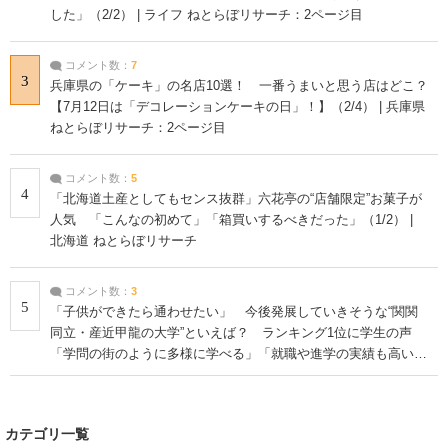
した」（2/2） | ライフ ねとらぼリサーチ：2ページ目
コメント数：
7
3
兵庫県の「ケーキ」の名店10選！ 一番うまいと思う店はどこ？
【7月12日は「デコレーションケーキの日」！】（2/4） | 兵庫県
ねとらぼリサーチ：2ページ目
コメント数：
5
4
「北海道土産としてもセンス抜群」六花亭の“店舗限定”お菓子が
人気 「こんなの初めて」「箱買いするべきだった」（1/2） |
北海道 ねとらぼリサーチ
コメント数：
3
5
「子供ができたら通わせたい」 今後発展していきそうな“関関
同立・産近甲龍の大学”といえば？ ランキング1位に学生の声
「学問の街のように多様に学べる」「就職や進学の実績も高い」
| 大学 ねとらぼリサーチ
カテゴリ一覧