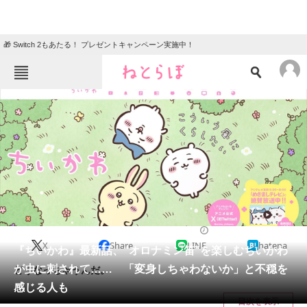
🎁 Switch 2もあたる！ プレゼントキャンペーン実施中！
ねとらぼメニュー
TOP
ニュース
エンタメ
クイズ
グルメ
地域
住まい
教育・育児
動物
リサーチ
2024/02/17 11:30（公開）
X
Share
LINE
hatena
会員記事
『ちいかわ』最新話、“オロナミン笛”を楽しむちいかわ
が虫に刺されて…… 「変身しちゃわないか」と不穏を
どうなっちゃうんだ。
メディア
感じる人も
目次を表示
注目記事を集めた総合ページ