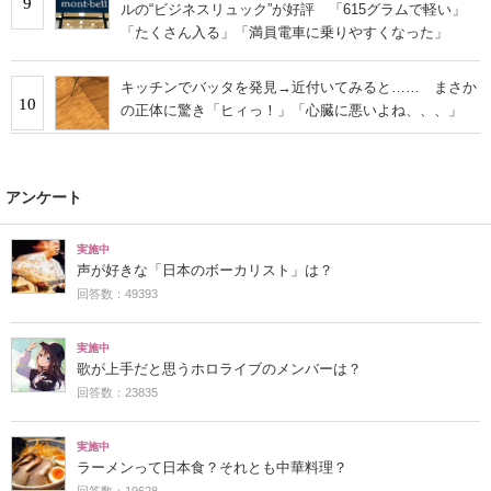
9
ルの“ビジネスリュック”が好評 「615グラムで軽い」
「たくさん入る」「満員電車に乗りやすくなった」
キッチンでバッタを発見→近付いてみると…… まさか
10
の正体に驚き「ヒィっ！」「心臓に悪いよね、、、」
アンケート
実施中
声が好きな「日本のボーカリスト」は？
回答数：49393
実施中
歌が上手だと思うホロライブのメンバーは？
回答数：23835
実施中
ラーメンって日本食？それとも中華料理？
回答数：19628