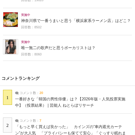
実施中
神奈川県で一番うまいと思う「横浜家系ラーメン店」はどこ？
回答数：8502
実施中
唯一無二の歌声だと思うボーカリストは？
回答数：8060
コメントランキング
コメント数：
20
1
一番好きな「韓国の男性俳優」は？【2026年版・人気投票実施
中】（投票結果） | 芸能人 ねとらぼリサーチ
コメント数：
7
2
「もっと早く買えば良かった」 カインズの“車内遮光カーテ
ン”が大人気 「プライバシーも保てて安心」「ぐっすり眠れま