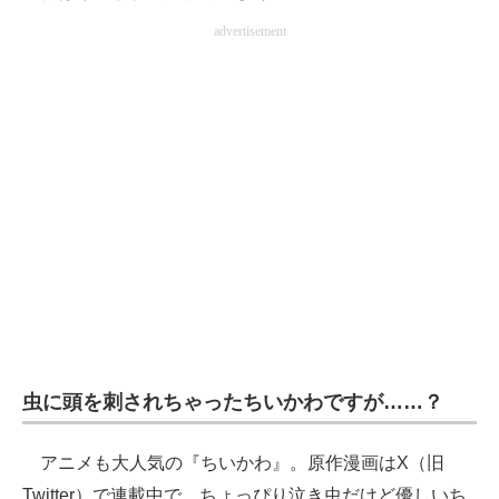
企業向けIT製品の総合サイト
advertisement
IT製品の技術・比較・事例
製造業のIT導入・活用を支援
モノづくり技術者専門サイト
エレクトロニクス専門サイト
電子設計の基本と応用
エネルギーの専門メディア
建設×テクノロジーの最前線
虫に頭を刺されちゃったちいかわですが……？
ちょっと気になるネットの話題
アニメも大人気の『ちいかわ』。原作漫画はX（旧
Twitter）で連載中で、ちょっぴり泣き虫だけど優しいち