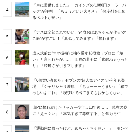
「車に常備しました」 カインズの“1980円クーラーバ
4
ッグ”が評判 「ちょうどいい大きさ」「保冷剤を止め
るベルトが良い」
「ナスは全部これでいい」94歳おばあちゃんが作る“夕
5
ご飯”がすごい！「真似してみます」「憧れます」
成人式前に“ママ振袖”に袖を通す18歳娘→プロに「短
6
い」と言われたが…… 圧巻の着姿に「素敵ねぇうっと
り」「綺麗さが引き立ちます」
「6個買い占めた」セブンの“超人気アイス”が今年も登
7
場 「シャリシャリ濃厚」「ちょーーーうまい」「箱で
欲しいよこれ」「喫茶店で出てきてもおかしくない」
山Pに憧れ続けたサッカー少年→13年後…… 現在の姿
8
に「えっぐい」「本気すぎて尊敬する」と49万再生
「通勤用に買ったけど、めちゃくちゃ良い！」 モンベ