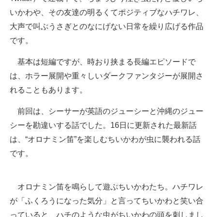
いかわや、その友達の明るくてポジティブなハチワレ、
大声で叫ぶうさぎとのなにげない日常を繰り広げる作品
です。
基本は短編ですが、時おり挟まる長編エピソードで
は、ホラー展開や重々しいダークファンタジーが展開さ
れることもあります。
前回は、シーサーが英語のジューシーと沖縄のジュー
シーを勘違いする話でした。16日に更新された最新話
は、“オロナミン笛”を楽しむちいかわが虫に襲われる話
です。
オロナミン笛を鳴らして遊ぶちいかわたち。ハチワレ
が「ふくろうになった気分」と言ってちいかわと笑い合
っていると、ハチのような虫がちいかわの頭を刺しまし