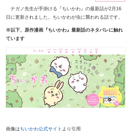
ナガノ先生が手掛ける『ちいかわ』の最新話が2月16
ITの今と未来を見通す
日に更新されました。ちいかわが虫に襲われる話です。
スマホと通信の最新トレンド
※以下、原作漫画『ちいかわ』最新話のネタバレに触れ
進化するPCとデバイスの未来
ています
好きが集まる 比べて選べる
ビジネスと働き方のヒント
AI活用のいまが分かる
企業ITのトレンドを詳説
経営リーダーのコミュニティ
マーケ×ITの今がよく分かる
ITエンジニア向け専門サイト
画像は
ちいかわ公式サイト
より引用