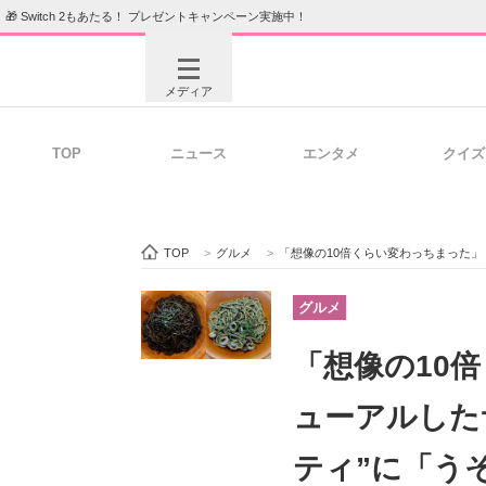
🎁 Switch 2もあたる！ プレゼントキャンペーン実施中！
メディア
TOP
ニュース
エンタメ
クイズ
注目記事を集めた総合ページ
ITの今
TOP
>
グルメ
>
「想像の10倍くらい変わっちまった」 
ビジネスと働き方のヒント
AI活用
グルメ
「想像の10
ITエンジニア向け専門サイト
企業向けI
ューアルした
ティ”に「う