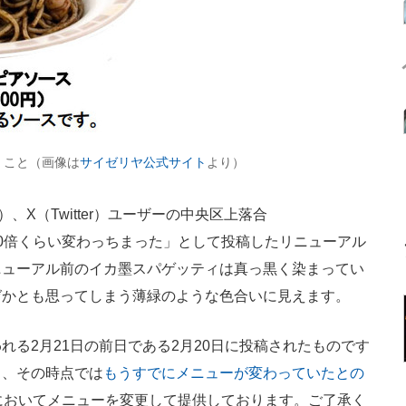
」こと（画像は
サイゼリヤ公式サイト
より）
X（Twitter）ユーザーの中央区上落合
0倍くらい変わっちまった」として投稿したリニューアル
ニューアル前のイカ墨スパゲッティは真っ黒く染まってい
ゼかとも思ってしまう薄緑のような色合いに見えます。
る2月21日の前日である2月20日に投稿されたものです
と、その時点では
もうすでにメニューが変わっていたとの
においてメニューを変更して提供しております。ご了承く