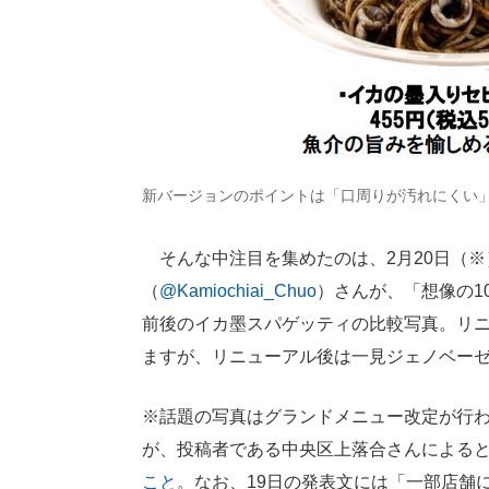
新バージョンのポイントは「口周りが汚れにくい
そんな中注目を集めたのは、2月20日（※）、
（
@Kamiochiai_Chuo
）さんが、「想像の1
前後のイカ墨スパゲッティの比較写真。リ
ますが、リニューアル後は一見ジェノベー
※話題の写真はグランドメニュー改定が行われ
が、投稿者である中央区上落合さんによる
こと
。なお、19日の発表文には「一部店舗