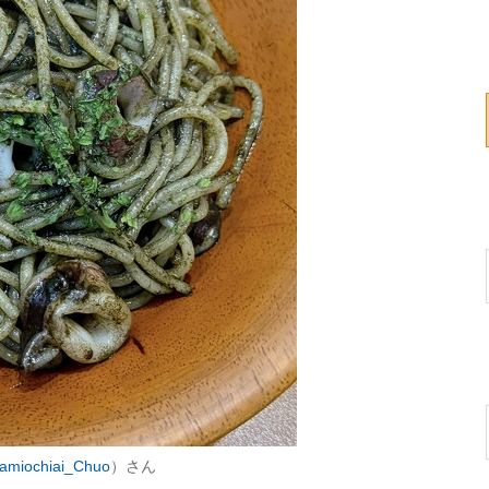
miochiai_Chuo
）さん