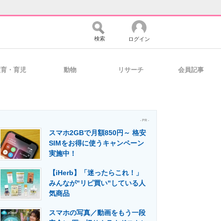
検索
ログイン
教育・育児
動物
リサーチ
会員記事
バイスの未来
好きが集まる 比べて選べる
- PR -
スマホ2GBで月額850円～ 格安
コミュニティ
マーケ×ITの今がよく分かる
SIMをお得に使うキャンペーン
実施中！
【iHerb】「迷ったらこれ！」
・活用を支援
みんなが"リピ買い"している人
気商品
スマホの写真／動画をもう一段