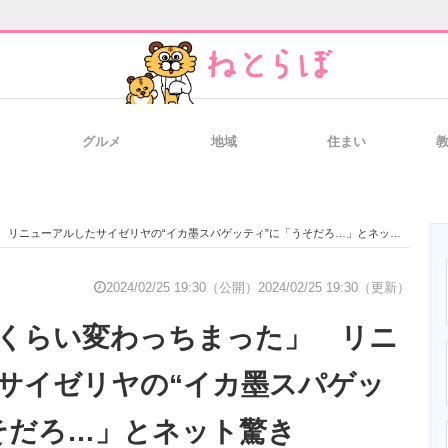
グルメ
地域
住まい
と未来を見通す
スマホと通信の最新トレンド
進化するPCとデ
リニューアルしたサイゼリヤの“イカ墨スパゲッティ”に「うそだろ…」とネット驚き
のいまが分かる
企業ITのトレンドを詳説
経営リーダーの
2024/02/25 19:30（公開）
2024/02/25 19:30（更新）
倍くらい変わっちまった」 リニ
T製品の総合サイト
IT製品の技術・比較・事例
製造業のIT導入
サイゼリヤの“イカ墨スパゲッ
そだろ…」とネット驚き