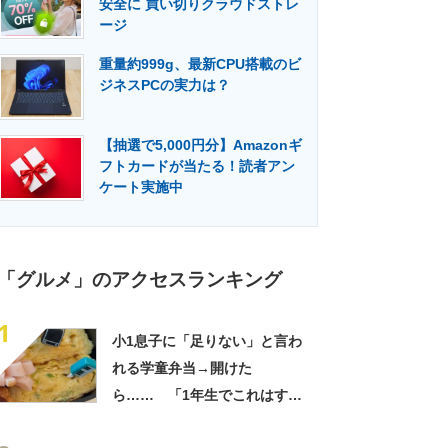
安全に 買い切りクラウドストレ
門メディア
建設×テクノロジーの最前線
ージ
重量約999g、最新CPU搭載のビ
ジネスPCの実力は？
【抽選で5,000円分】Amazonギ
フトカードが当たる！読者アン
ケート実施中
「グルメ」のアクセスランキング
1
小1息子に「足りない」と言わ
れる学童弁当→開けた
ら…… 「1年生でこれはすご
い」まさかの中身に「大ご馳