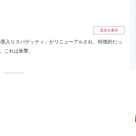
ニクス専門サイト
電子設計の基本と応用
エネルギーの専
目次を表示
墨入りスパゲッティ」がリニューアルされ、特徴的だっ
す。これは衝撃。
advertisement