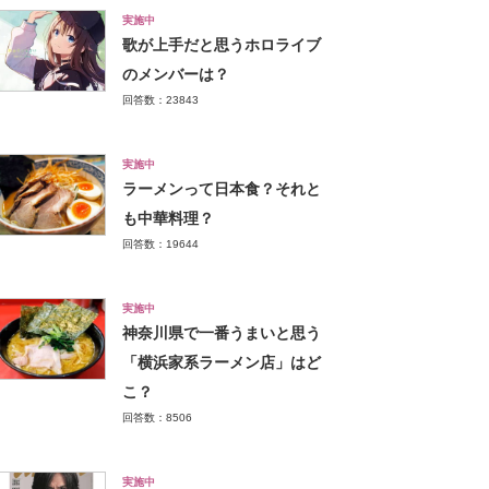
実施中
歌が上手だと思うホロライブ
のメンバーは？
回答数：23843
実施中
ラーメンって日本食？それと
も中華料理？
回答数：19644
実施中
神奈川県で一番うまいと思う
「横浜家系ラーメン店」はど
こ？
回答数：8506
実施中