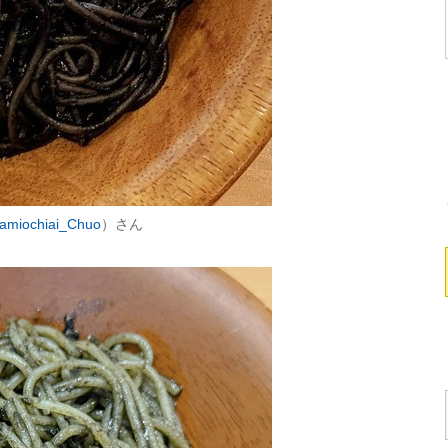
miochiai_Chuo
）さん