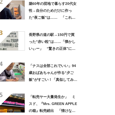
2
走」「うちの高校生男子より
築60年の団地で暮らす20代女
多い」
性→自分のためだけに作っ
た“夜ご飯”は…… 「これぞ
手料理」「こんな女性になり
3
たい！」
長野県の道の駅→150円で買
った“赤い粒”は……「懐かし
いぃー」 “驚きの正体”に
「実家や近所の庭になってた
4
なー」「昭和の思い出」
「ナスは全部これでいい」94
歳おばあちゃんが作る“夕ご
飯”がすごい！「真似してみま
す」「憧れます」
5
「転売ヤー大量発生か」 ミ
スド、『Mrs. GREEN APPLE
の箱』転売続出 「情けない