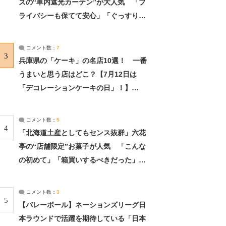
ズの“車内遮光カーテン”が大人気 「プ
ライバシーも保てて安心」「ぐっすり眠
れました」（2/2） | ライフ ねとらぼリ
サーチ：2ページ目
コメント数：
7
3
兵庫県の「ケーキ」の名店10選！ 一番
うまいと思う店はどこ？【7月12日は
「デコレーションケーキの日」！】
（2/4） | 兵庫県 ねとらぼリサーチ：2ペ
ージ目
コメント数：
5
4
「北海道土産としてもセンス抜群」六花
亭の“店舗限定”お菓子が人気 「こんな
の初めて」「箱買いするべきだった」
（1/2） | 北海道 ねとらぼリサーチ
コメント数：
3
5
【バレーボール】ネーションズリーグ日
本ラウンドで活躍を期待している「日本