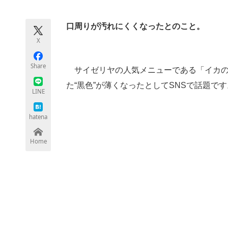
モノづくり技術者専門サイト
エレクトロ
口周りが汚れにくくなったとのこと。
X
ちょっと気になるネットの話題
Share
サイゼリヤの人気メニューである「イカの
た“黒色”が薄くなったとしてSNSで話題で
LINE
hatena
Home