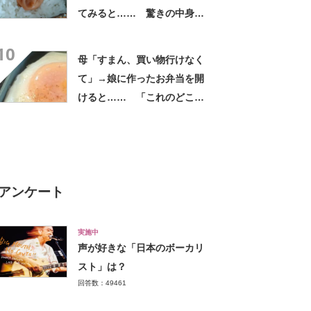
てみると…… 驚きの中身に
「天才!?」「工夫してて愛を
10
感じます」
母「すまん、買い物行けなく
て」→娘に作ったお弁当を開
けると…… 「これのどこが
謝罪が必要なんですか!?」ま
さかの中身に「私だったら喜
ぶ」
アンケート
実施中
声が好きな「日本のボーカリ
スト」は？
回答数：49461