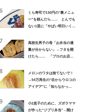
と思わないのかな」「呆れる
6
わ」 2500円での出品も
くら寿司で130円の“裏メニュ
ー”を頼んだら…… とんでも
ない1皿に「やばい明日いく」
「これ10貫ぐらい食べたい」
7
高校生男子の母「お弁当の適
量が分からない」→フタを開
けたら…… 「プロのお店レ
ベル」まさかの中身に「見て
8
るだけで幸せな気持ち」
メロンのワタは捨てないで！
→54万再生の“目からウロコの
アイデア”に「知らなかっ
た！」「そうすれば良かった
9
んだ」
小2息子のために、ズボラママ
が作った“ジブリ弁当”→開け