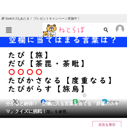
🎁 Switch 2もあたる！ プレゼントキャンペーン実施中！
ねとらぼメニュー
TOP
ニュース
エンタメ
クイズ
グルメ
地域
住まい
教育・育児
動物
リサーチ
クイズ
2024/02/27 20:05（公開）
X
Share
LINE
hatena
会員記事
分かると納得!? 空欄に入る言葉を当てる「辞書のスキ
マ」クイズに挑戦！
『三省堂国語辞典 第八版』を参照。
メディア
目次を表示
注目記事を集めた総合ページ