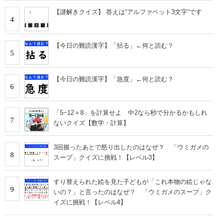
【謎解きクイズ】 答えは“アルファベット3文字”です
4
【今日の難読漢字】「拈る」←何と読む？
5
【今日の難読漢字】「急度」←何と読む？
6
「5−12＋8」を計算せよ 中2なら秒で分かるかもしれ
7
ないクイズ【数学・計算】
3回握ったあとで怒り出したのはなぜ？ 「ウミガメの
8
スープ」クイズに挑戦！【レベル3】
すり替えられた絵を見た子どもが「これ本物の絵じゃな
9
いの？」と言ったのはなぜ？ 「ウミガメのスープ」ク
イズに挑戦！【レベル4】