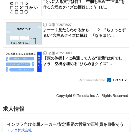
□と○に入る文字は何？ 空欄を埋めて“言葉”を
作る穴埋めクイズに挑戦しよう（1/...
公開 2026/05/27
よーーく見たらわかるかも……？ “ちょっとず
るい”穴埋めクイズに挑戦 「なるほど...
公開 2025/01/09
【頭の体操】○に共通して入る“言葉”は何でし
ょう 空欄を埋める“ひらめきクイズ”...
Recommended by
Copyright © ITmedia Inc. All Rights Reserved.
求人情報
インフラ向け金属メーカー/安定業界の営業で正社員を目指そう
アデコ株式会社