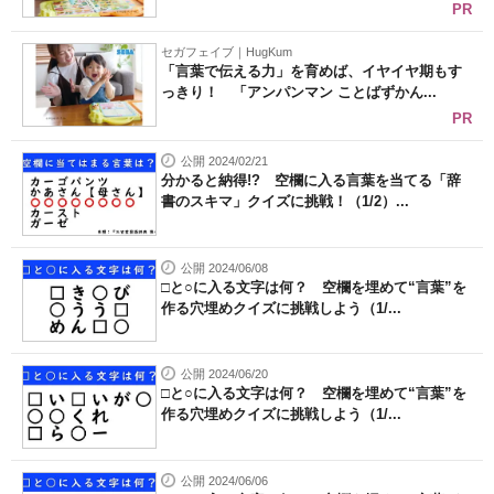
PR
セガフェイブ｜HugKum
「言葉で伝える力」を育めば、イヤイヤ期もす
っきり！ 「アンパンマン ことばずかん...
PR
公開 2024/02/21
分かると納得!? 空欄に入る言葉を当てる「辞
書のスキマ」クイズに挑戦！（1/2）...
公開 2024/06/08
□と○に入る文字は何？ 空欄を埋めて“言葉”を
作る穴埋めクイズに挑戦しよう（1/...
公開 2024/06/20
□と○に入る文字は何？ 空欄を埋めて“言葉”を
作る穴埋めクイズに挑戦しよう（1/...
公開 2024/06/06