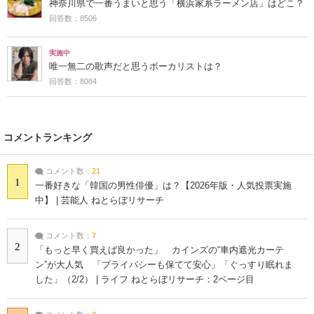
神奈川県で一番うまいと思う「横浜家系ラーメン店」はどこ？
回答数：8506
実施中
唯一無二の歌声だと思うボーカリストは？
回答数：8084
コメントランキング
コメント数：
21
1
一番好きな「韓国の男性俳優」は？【2026年版・人気投票実施
中】 | 芸能人 ねとらぼリサーチ
コメント数：
7
2
「もっと早く買えば良かった」 カインズの“車内遮光カーテ
ン”が大人気 「プライバシーも保てて安心」「ぐっすり眠れま
した」（2/2） | ライフ ねとらぼリサーチ：2ページ目