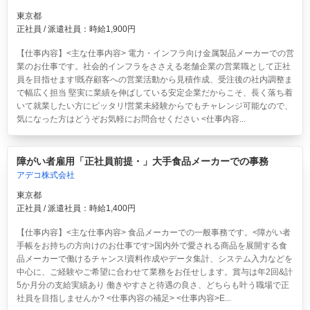
東京都
正社員 / 派遣社員：時給1,900円
【仕事内容】<主な仕事内容> 電力・インフラ向け金属製品メーカーでの営
業のお仕事です。社会的インフラをささえる老舗企業の営業職として正社
員を目指せます!既存顧客への営業活動から見積作成、受注後の社内調整ま
で幅広く担当 堅実に業績を伸ばしている安定企業だからこそ、長く落ち着
いて就業したい方にピッタリ!営業未経験からでもチャレンジ可能なので、
気になった方はどうぞお気軽にお問合せください <仕事内容...
障がい者雇用「正社員前提・」大手食品メーカーでの事務
アデコ株式会社
東京都
正社員 / 派遣社員：時給1,400円
【仕事内容】<主な仕事内容> 食品メーカーでの一般事務です。<障がい者
手帳をお持ちの方向けのお仕事です>国内外で愛される商品を展開する食
品メーカーで働けるチャンス!資料作成やデータ集計、システム入力などを
中心に、ご経験やご希望に合わせて業務をお任せします。賞与は年2回&計
5か月分の支給実績あり 働きやすさと待遇の良さ、どちらも叶う職場で正
社員を目指しませんか? <仕事内容の補足> <仕事内容>E...