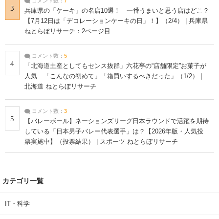
コメント数：
7
3
兵庫県の「ケーキ」の名店10選！ 一番うまいと思う店はどこ？
【7月12日は「デコレーションケーキの日」！】（2/4） | 兵庫県
ねとらぼリサーチ：2ページ目
コメント数：
5
4
「北海道土産としてもセンス抜群」六花亭の“店舗限定”お菓子が
人気 「こんなの初めて」「箱買いするべきだった」（1/2） |
北海道 ねとらぼリサーチ
コメント数：
3
5
【バレーボール】ネーションズリーグ日本ラウンドで活躍を期待
している「日本男子バレー代表選手」は？【2026年版・人気投
票実施中】（投票結果） | スポーツ ねとらぼリサーチ
カテゴリ一覧
IT・科学