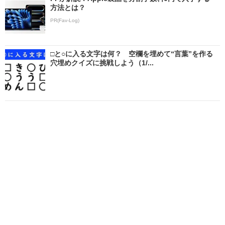
方法とは？
PR(Fav-Log)
□と○に入る文字は何？ 空欄を埋めて“言葉”を作る
穴埋めクイズに挑戦しよう（1/...