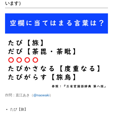
います）
企業向けIT製品の総合サイト
IT製品の技術・比較・事例
製造業のIT導入・活用を支援
モノづくり技術者専門サイト
エレクトロニクス専門サイト
電子設計の基本と応用
エネルギーの専門メディア
建設×テクノロジーの最前線
ちょっと気になるネットの話題
作問：直江あき（
@naoeaki
）
たび【旅】