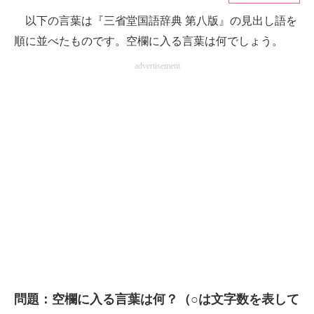
以下の言葉は『三省堂国語辞典 第八版』の見出し語を
ITの今と未来を見通す
順に並べたものです。空欄に入る言葉は何でしょう。
スマホと通信の最新トレンド
advertisement
進化するPCとデバイスの未来
好きが集まる 比べて選べる
ビジネスと働き方のヒント
AI活用のいまが分かる
企業ITのトレンドを詳説
経営リーダーのコミュニティ
マーケ×ITの今がよく分かる
問題：空欄に入る言葉は何？（○は文字数を表して
ITエンジニア向け専門サイト