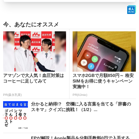
今、あなたにオススメ
アマゾンで大人気！血圧対策は
スマホ2GBで月額850円～ 格安
コーヒーに足してみて
SIMをお得に使うキャンペーン
実施中！
PR(森永乳業)
PR(IIJmio)
分かると納得!? 空欄に入る言葉を当てる「辞書の
スキマ」クイズに挑戦！（1/2）...
FPが解説！Apple製品を分割手数料0円で入手する