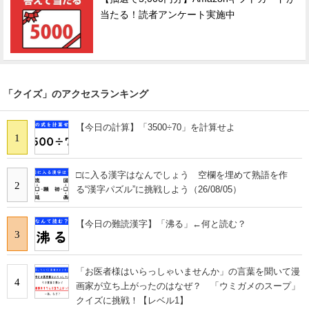
当たる！読者アンケート実施中
「クイズ」のアクセスランキング
【今日の計算】「3500÷70」を計算せよ
1
□に入る漢字はなんでしょう 空欄を埋めて熟語を作
2
る“漢字パズル”に挑戦しよう（26/08/05）
【今日の難読漢字】「沸る」←何と読む？
3
「お医者様はいらっしゃいませんか」の言葉を聞いて漫
4
画家が立ち上がったのはなぜ？ 「ウミガメのスープ」
クイズに挑戦！【レベル1】