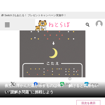
🎁 Switch 2もあたる！ プレゼントキャンペーン実施中！
ねとらぼメニュー
TOP
ニュース
エンタメ
クイズ
グルメ
地域
住まい
教育・育児
動物
リサーチ
クイズ
2024/02/27 10:30（公開）
X
Share
LINE
hatena
会員記事
夜空に浮かんだ星が示すものは何？ 解けると気持ちい
い“謎解き問題”に挑戦しよう
キラキラしててきれい。
メディア
目次を表示
注目記事を集めた総合ページ