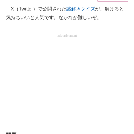
X（Twitter）で公開された
謎解きクイズ
が、解けると
ITの今と未来を見通す
気持ちいいと人気です。なかなか難しいぞ。
スマホと通信の最新トレンド
advertisement
進化するPCとデバイスの未来
好きが集まる 比べて選べる
ビジネスと働き方のヒント
AI活用のいまが分かる
企業ITのトレンドを詳説
経営リーダーのコミュニティ
マーケ×ITの今がよく分かる
ITエンジニア向け専門サイト