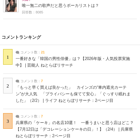
唯一無二の歌声だと思うボーカリストは？
回答数：8085
コメントランキング
コメント数：
21
1
一番好きな「韓国の男性俳優」は？【2026年版・人気投票実施
中】 | 芸能人 ねとらぼリサーチ
コメント数：
7
2
「もっと早く買えば良かった」 カインズの“車内遮光カーテ
ン”が大人気 「プライバシーも保てて安心」「ぐっすり眠れま
した」（2/2） | ライフ ねとらぼリサーチ：2ページ目
コメント数：
7
3
兵庫県の「ケーキ」の名店10選！ 一番うまいと思う店はどこ？
【7月12日は「デコレーションケーキの日」！】（2/4） | 兵庫県
ねとらぼリサーチ：2ページ目