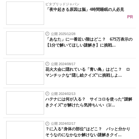
ビタブリッドジャパン
「夜中起きる原因は脳」4時間睡眠の人必見
PR
公開 2025/12/28
「あなた」に一番近い階はどこ？ 675万表示の
【1分で解いてほしい謎解き】に挑戦...
公開 2024/08/17
花火大会に隠れている「青い鳥」はどこ？ ロ
マンチックな“隠し絵クイズ”に挑戦しよ...
公開 2024/02/13
ハテナには何が入る？ サイコロを使った“謎解
きクイズ”が解けたら気持ちいい（1/...
公開 2024/02/17
？に入る“身体の部位”はどこ？ パッと分かり
そうなのになかなか解けない謎解きクイ...