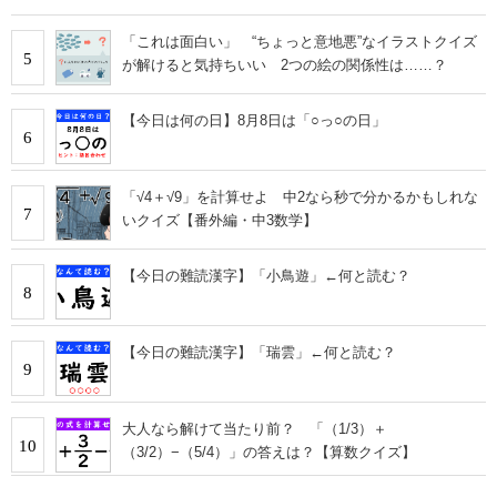
「これは面白い」 “ちょっと意地悪”なイラストクイズ
5
が解けると気持ちいい 2つの絵の関係性は……？
【今日は何の日】8月8日は「○っ○の日」
6
「√4＋√9」を計算せよ 中2なら秒で分かるかもしれな
7
いクイズ【番外編・中3数学】
【今日の難読漢字】「小鳥遊」←何と読む？
8
【今日の難読漢字】「瑞雲」←何と読む？
9
大人なら解けて当たり前？ 「（1/3）＋
10
（3/2）−（5/4）」の答えは？【算数クイズ】