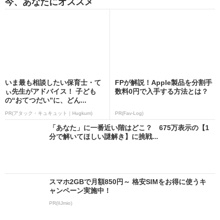
今、あなたにオススメ
いま最も相談したい保育士・て
FPが解説！Apple製品を分割手
ぃ先生がアドバイス！ 子ども
数料0円で入手する方法とは？
の“おてつだい”に、どん...
PR(アタック・キュキュット｜Hugkum)
PR(Fav-Log)
「あなた」に一番近い階はどこ？ 675万表示の【1
分で解いてほしい謎解き】に挑戦...
スマホ2GBで月額850円～ 格安SIMをお得に使うキ
ャンペーン実施中！
PR(IIJmio)