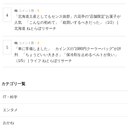
コメント数：
5
4
「北海道土産としてもセンス抜群」六花亭の“店舗限定”お菓子が
人気 「こんなの初めて」「箱買いするべきだった」（1/2） |
北海道 ねとらぼリサーチ
コメント数：
4
5
「車に常備しました」 カインズの“1980円クーラーバッグ”が評
判 「ちょうどいい大きさ」「保冷剤を止めるベルトが良い」
（1/5） | ライフ ねとらぼリサーチ
カテゴリ一覧
IT・科学
エンタメ
おかね