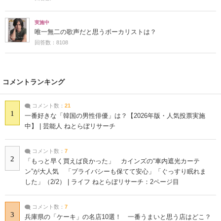
実施中
唯一無二の歌声だと思うボーカリストは？
回答数：8108
コメントランキング
コメント数：
21
1
一番好きな「韓国の男性俳優」は？【2026年版・人気投票実施
中】 | 芸能人 ねとらぼリサーチ
コメント数：
7
2
「もっと早く買えば良かった」 カインズの“車内遮光カーテ
ン”が大人気 「プライバシーも保てて安心」「ぐっすり眠れま
した」（2/2） | ライフ ねとらぼリサーチ：2ページ目
コメント数：
7
3
兵庫県の「ケーキ」の名店10選！ 一番うまいと思う店はどこ？