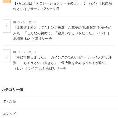
【7月12日は「デコレーションケーキの日」！】（2/4） | 兵庫県
ねとらぼリサーチ：2ページ目
コメント数：
5
4
「北海道土産としてもセンス抜群」六花亭の“店舗限定”お菓子が
人気 「こんなの初めて」「箱買いするべきだった」（1/2） |
北海道 ねとらぼリサーチ
コメント数：
4
5
「車に常備しました」 カインズの“1980円クーラーバッグ”が評
判 「ちょうどいい大きさ」「保冷剤を止めるベルトが良い」
（1/5） | ライフ ねとらぼリサーチ
カテゴリ一覧
IT・科学
エンタメ