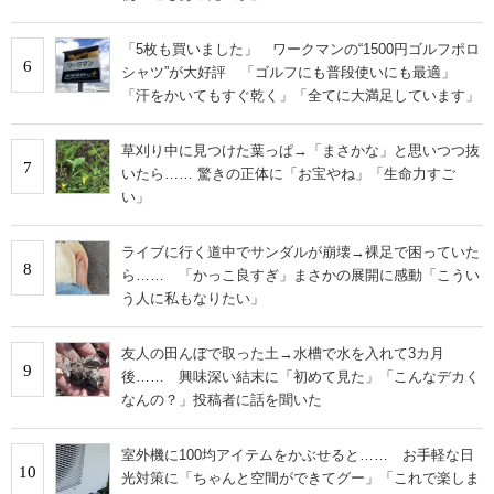
「5枚も買いました」 ワークマンの“1500円ゴルフポロ
6
シャツ”が大好評 「ゴルフにも普段使いにも最適」
「汗をかいてもすぐ乾く」「全てに大満足しています」
草刈り中に見つけた葉っぱ→「まさかな」と思いつつ抜
7
いたら…… 驚きの正体に「お宝やね」「生命力すご
い」
ライブに行く道中でサンダルが崩壊→裸足で困っていた
8
ら…… 「かっこ良すぎ」まさかの展開に感動「こうい
う人に私もなりたい」
友人の田んぼで取った土→水槽で水を入れて3カ月
9
後…… 興味深い結末に「初めて見た」「こんなデカく
なんの？」投稿者に話を聞いた
室外機に100均アイテムをかぶせると…… お手軽な日
10
光対策に「ちゃんと空間ができてグー」「これで楽しま