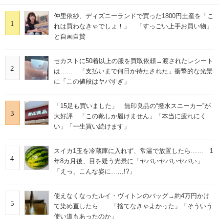
仲里依紗、ディズニーランドで買った1800円土産を「こ
1
れは買わなきゃでしょ！」 「すっごい上手お買い物」
と自画自賛
セカストに50着以上の服を買取依頼→渡されたレシート
2
は…… 「支払いまで何日か待たされた」衝撃的な光景
に「この値段はヤバすぎ」
「15足も買いました」 無印良品の“撥水スニーカー”が
3
大好評 「この靴しか履けません」「本当に疲れにく
い」「一生買い続けます」
スイカ1玉を冷蔵庫に入れず、常温で放置したら…… 1
4
年8カ月後、目を疑う光景に「ヤバいヤバいヤバい」
「えっ、こんな姿に……!?」
使えなくなったルイ・ヴィトンのバッグ→約4万円かけ
5
て染め直したら……「捨てなきゃよかった」「そういう
使い道もあったのか」