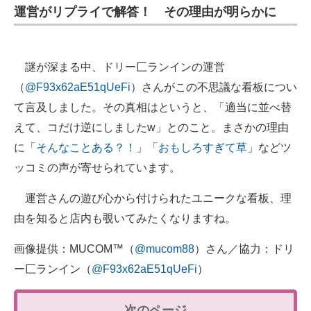
運営がリプライで解答！ その理由が明らかに
謎が深まる中、ドリー匚ランインの運営
（
@F93x62aE51qUeFi
）さんがこの不思議な看板につい
て言及しました。その真相はというと、「適当に並べ替
えて、コだけ逆にしましたw」とのこと。まさかの理由
に「
そんなことある？！
」「
おもしろすぎて草
」などツ
ッコミの声が寄せられています。
運営さんの遊び心から付けられたユニークな看板、理
由を知ると店内も覗いてみたくなりますね。
画像提供：MUCOM™（
@mucom88
）さん／協力：ドリ
ー匚ランイン（
@F93x62aE51qUeFi
）