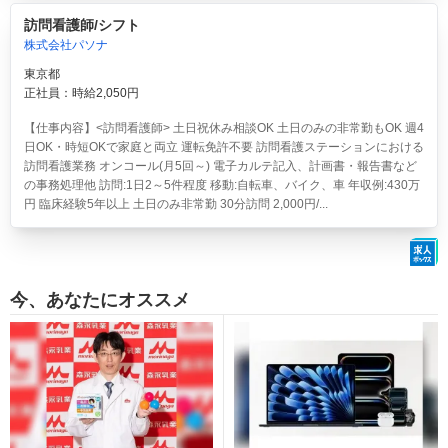
訪問看護師/シフト
株式会社パソナ
東京都
正社員：時給2,050円
【仕事内容】<訪問看護師> 土日祝休み相談OK 土日のみの非常勤もOK 週4
日OK・時短OKで家庭と両立 運転免許不要 訪問看護ステーションにおける
訪問看護業務 オンコール(月5回～) 電子カルテ記入、計画書・報告書など
の事務処理他 訪問:1日2～5件程度 移動:自転車、バイク、車 年収例:430万
円 臨床経験5年以上 土日のみ非常勤 30分訪問 2,000円/...
今、あなたにオススメ