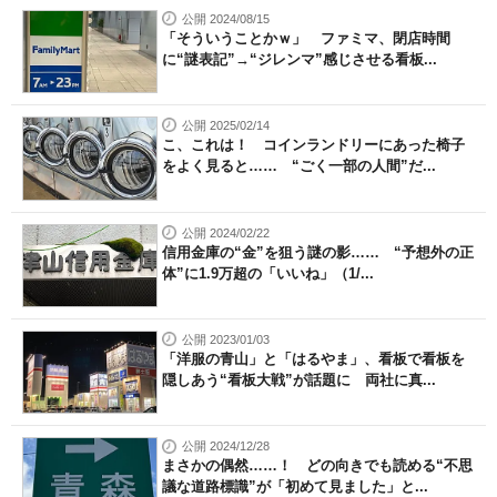
公開 2024/08/15
「そういうことかｗ」 ファミマ、閉店時間
に“謎表記”→“ジレンマ”感じさせる看板...
公開 2025/02/14
こ、これは！ コインランドリーにあった椅子
をよく見ると…… “ごく一部の人間”だ...
公開 2024/02/22
信用金庫の“金”を狙う謎の影…… “予想外の正
体”に1.9万超の「いいね」（1/...
公開 2023/01/03
「洋服の青山」と「はるやま」、看板で看板を
隠しあう“看板大戦”が話題に 両社に真...
公開 2024/12/28
まさかの偶然……！ どの向きでも読める“不思
議な道路標識”が「初めて見ました」と...