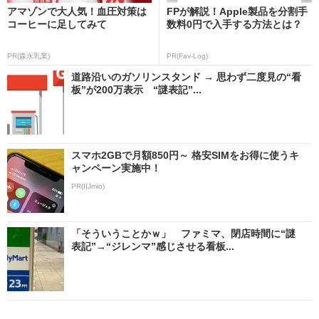
アマゾンで大人気！血圧対策は
FPが解説！Apple製品を分割手
コーヒーに足してみて
数料0円で入手する方法とは？
PR(森永乳業)
PR(Fav-Log)
道路沿いのガソリンスタンド → 思わず二度見の“看
板”が200万表示 “謎表記”...
スマホ2GBで月額850円～ 格安SIMをお得に使うキ
ャンペーン実施中！
PR(IIJmio)
「そういうことかｗ」 ファミマ、閉店時間に“謎
表記”→“ジレンマ”感じさせる看板...