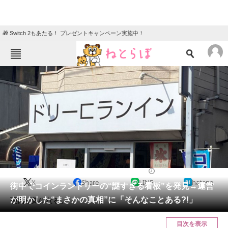
🎁 Switch 2もあたる！ プレゼントキャンペーン実施中！
ねとらぼメニュー
TOP
ニュース
エンタメ
クイズ
グルメ
地域
住まい
教育・育児
動物
リサーチ
2024/02/28 12:00（公開）
X
Share
LINE
hatena
会員記事
街中でコインランドリーの“謎すぎる看板”を発見→運営
が明かした“まさかの真相”に「そんなことある?!」
理由が気になる。
メディア
目次を表示
注目記事を集めた総合ページ