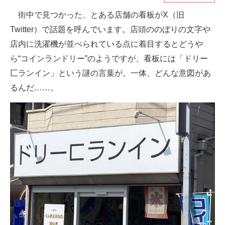
街中で見つかった、とある店舗の看板がX（旧
ITの今と未来を見通す
Twitter）で話題を呼んでいます。店頭ののぼりの文字や
スマホと通信の最新トレンド
店内に洗濯機が並べられている点に着目するとどうや
ら“コインランドリー”のようですが、看板には「ドリー
進化するPCとデバイスの未来
匚ランイン」という謎の言葉が。一体、どんな意図があ
好きが集まる 比べて選べる
るんだ……。
ビジネスと働き方のヒント
AI活用のいまが分かる
企業ITのトレンドを詳説
経営リーダーのコミュニティ
マーケ×ITの今がよく分かる
ITエンジニア向け専門サイト