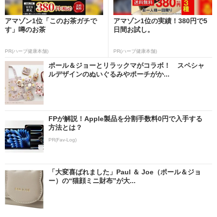
アマゾン1位「このお茶ガチで
アマゾン1位の実績！380円で5
す」噂のお茶
日間お試し。
PR(ハーブ健康本舗)
PR(ハーブ健康本舗)
ポール＆ジョーとリラックマがコラボ！ スペシャ
ルデザインのぬいぐるみやポーチがか...
FPが解説！Apple製品を分割手数料0円で入手する
方法とは？
PR(Fav-Log)
「大変喜ばれました」Paul ＆ Joe（ポール＆ジョ
ー）の“猫顔ミニ財布”が大...