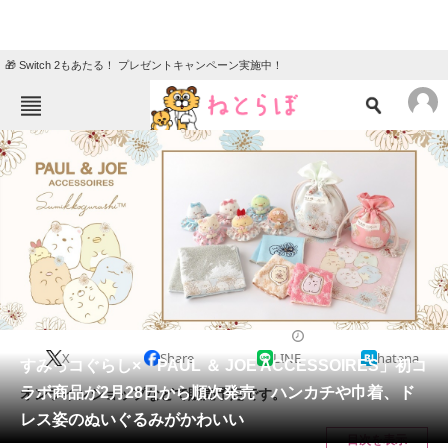
🎁 Switch 2もあたる！ プレゼントキャンペーン実施中！
ねとらぼメニュー
TOP
ニュース
エンタメ
クイズ
グルメ
地域
住まい
教育・育児
動物
リサーチ
2024/02/28 12:20（公開）
X
Share
LINE
hatena
会員記事
すみっコぐらし×「PAUL ＆ JOE ACCESSOIRES」初コ
ラボ商品が2月28日から順次発売 ハンカチや巾着、ド
オンラインショップなどで販売予定です。
メディア
レス姿のぬいぐるみがかわいい
目次を表示
注目記事を集めた総合ページ