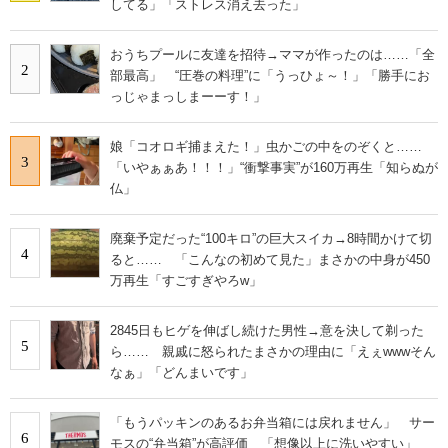
してる」「ストレス消え去った」
おうちプールに友達を招待→ママが作ったのは……「全
2
部最高」 “圧巻の料理”に「うっひょ～！」「勝手にお
っじゃまっしまーーす！」
娘「コオロギ捕まえた！」虫かごの中をのぞくと……
3
「いやぁぁあ！！！」“衝撃事実”が160万再生「知らぬが
仏」
廃棄予定だった“100キロ”の巨大スイカ→8時間かけて切
4
ると…… 「こんなの初めて見た」まさかの中身が450
万再生「すごすぎやろw」
2845日もヒゲを伸ばし続けた男性→意を決して剃った
5
ら…… 親戚に怒られたまさかの理由に「えぇwwwそん
なぁ」「どんまいです」
「もうパッキンのあるお弁当箱には戻れません」 サー
6
モスの“弁当箱”が高評価 「想像以上に洗いやすい」