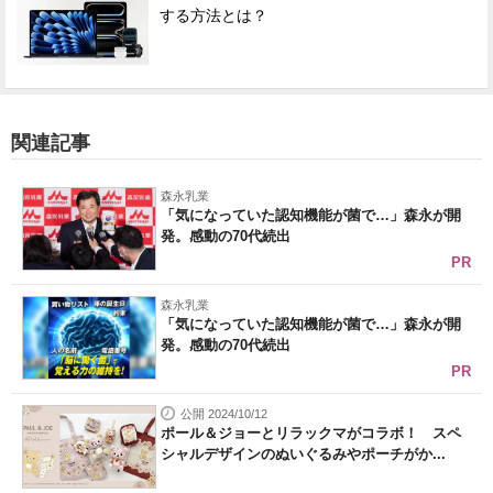
する方法とは？
関連記事
森永乳業
「気になっていた認知機能が菌で…」森永が開
発。感動の70代続出
PR
森永乳業
「気になっていた認知機能が菌で…」森永が開
発。感動の70代続出
PR
公開 2024/10/12
ポール＆ジョーとリラックマがコラボ！ スペ
シャルデザインのぬいぐるみやポーチがか...