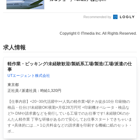
Recommended by
Copyright © ITmedia Inc. All Rights Reserved.
求人情報
軽作業・ピッキング/未経験歓迎/製紙系工場/製造/工場/派遣の仕
事
UTエージェント株式会社
東京都
正社員 / 派遣社員：時給1,320円
【仕事内容】<20~30代活躍中><人気の軽作業>駅チカ徒歩10分 印刷物の
検品・仕分け!未経験OK!夜勤×月収28万円可
<印刷機オペレータ・検品な
ど!> DMや請求書などを発行している工場でのお仕事です! 未経験OKのか
んたん軽作業 丁寧な研修があるので安心してお仕事スタートできちゃいま
す <具体的には…> 1公共料金などの請求書を印刷する機械に紙のセット・
ボ...