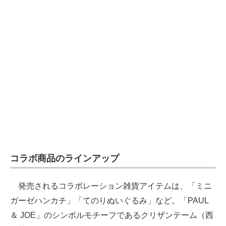
企業向けIT製品の総合サイト
IT製品の技術・比較・事例
製造業のIT導入・活用を支援
モノづくり技術者専門サイト
エレクトロニクス専門サイト
電子設計の基本と応用
エネルギーの専門メディア
コラボ商品のラインアップ
建設×テクノロジーの最前線
発売されるコラボレーション雑貨アイテムは、「ミニ
ちょっと気になるネットの話題
ガーゼハンカチ」「てのりぬいぐるみ」など。「PAUL
＆ JOE」のシンボルモチーフであるクリザンテーム（西