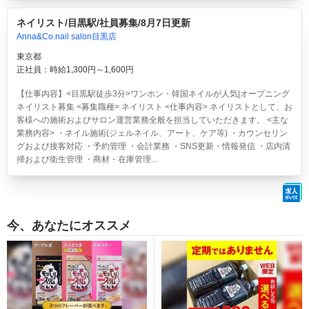
ネイリスト/目黒駅/社員募集/8月7日更新
Anna&Co.nail salon目黒店
東京都
正社員：時給1,300円～1,600円
【仕事内容】<目黒駅徒歩3分>ワンホン・韓国ネイルが人気|オープニング
ネイリスト募集 <募集職種> ネイリスト <仕事内容> ネイリストとして、お
客様への施術およびサロン運営業務全般を担当していただきます。 <主な
業務内容> ・ネイル施術(ジェルネイル、アート、ケア等) ・カウンセリン
グおよび接客対応 ・予約管理 ・会計業務 ・SNS更新・情報発信 ・店内清
掃および衛生管理 ・商材・在庫管理...
今、あなたにオススメ