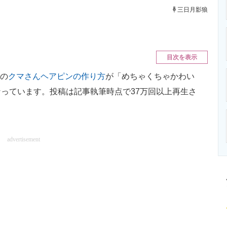
ニクス専門サイト
電子設計の基本と応用
エネルギーの専
三日月影狼
目次を表示
わの
クマさんヘアピンの作り方
が「めちゃくちゃかわい
っています。投稿は記事執筆時点で37万回以上再生さ
advertisement