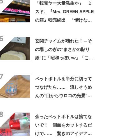
5
「転売ヤー大量発生か」 ミ
スド、『Mrs. GREEN APPLE
の箱』転売続出 「情けない
と思わないのかな」「呆れる
6
わ」 2500円での出品も
玄関チャイムが壊れた！→そ
の場しのぎの“まさかの貼り
紙”に「昭和っぽいw」「こん
なん貼ったら連呼やで」
7
ペットボトルを半分に切って
つなげたら…… 流しそうめ
んの“目からウロコの光景”に
「えっ!? 天才すぎて」「夏
8
休みに絶対やる」
余ったペットボトルは捨てな
いで！ 側面をカットするだ
けで…… 驚きのアイデアに