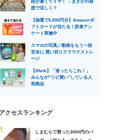
段が暑くてイヤ！ →まさかの発
門メディア
建設×テクノロジーの最前線
想で涼しく？
【抽選で5,000円分】Amazonギ
フトカードが当たる！読者アン
ケート実施中
スマホの写真／動画をもう一段
安全に 買い切りクラウドストレ
ージ
【iHerb】「迷ったらこれ！」
みんなが"リピ買い"している人
気商品
アクセスランキング
1
しまむらで買った3000円のバ