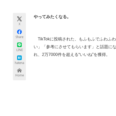
モノづくり技術者専門サイト
エレクトロ
やってみたくなる。
X
ちょっと気になるネットの話題
Share
TikTokに投稿された、もふもふでふわふ
い」「参考にさせてもらいます」と話題にな
LINE
れ、2万7000件を超える“いいね”を獲得。
hatena
Home