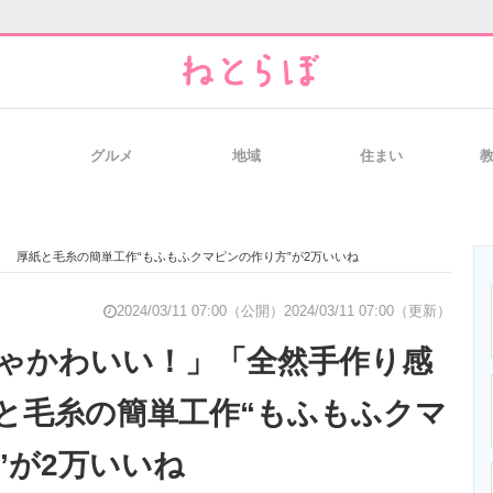
グルメ
地域
住まい
と未来を見通す
スマホと通信の最新トレンド
進化するPCとデ
 厚紙と毛糸の簡単工作“もふもふクマピンの作り方”が2万いいね
のいまが分かる
企業ITのトレンドを詳説
経営リーダーの
2024/03/11 07:00（公開）
2024/03/11 07:00（更新）
ゃかわいい！」「全然手作り感
と毛糸の簡単工作“もふもふクマ
T製品の総合サイト
IT製品の技術・比較・事例
製造業のIT導入
”が2万いいね