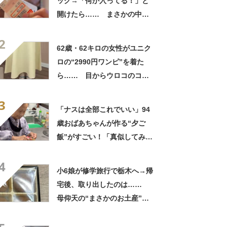
ッグ→「何か入ってる！」と
開けたら…… まさかの中身
に「買いに走った」「コスパ
2
良すぎる」
62歳・62キロの女性がユニク
ロの“2990円ワンピ”を着た
ら…… 目からウロコのコー
デに「全色ほしいくらい」
3
「参考になりました」
「ナスは全部これでいい」94
歳おばあちゃんが作る“夕ご
飯”がすごい！「真似してみま
す」「憧れます」
4
小6娘が修学旅行で栃木へ→帰
宅後、取り出したのは……
母仰天の“まさかのお土産”に
「仕掛けが凄すぎる!!」「娘
から賄賂がw」