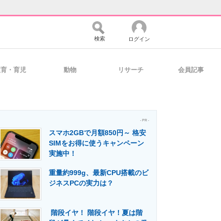
検索
ログイン
教育・育児
動物
リサーチ
会員記事
バイスの未来
好きが集まる 比べて選べる
- PR -
スマホ2GBで月額850円～ 格安
コミュニティ
マーケ×ITの今がよく分かる
SIMをお得に使うキャンペーン
実施中！
重量約999g、最新CPU搭載のビ
・活用を支援
ジネスPCの実力は？
階段イヤ！ 階段イヤ！夏は階