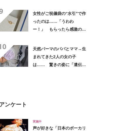
「すてきなアイデア！」「目
9
からウロコの発想」【海外】
女性がご祝儀袋の“水引”で作
ったのは……「うわわ
ー！」 もらったら感激のデ
ザインに「こんなかわいい水
10
引見たのは初めて」
天然パーマのパパとママ→生
まれてきた2人の女の子
は…… 驚きの姿に「遺伝っ
て不思議ですね」
アンケート
実施中
声が好きな「日本のボーカリ