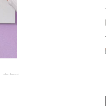
advertisement