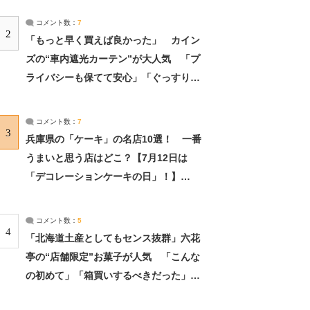
コメント数：
7
2
「もっと早く買えば良かった」 カイン
ズの“車内遮光カーテン”が大人気 「プ
ライバシーも保てて安心」「ぐっすり眠
れました」（2/2） | ライフ ねとらぼリ
サーチ：2ページ目
コメント数：
7
3
兵庫県の「ケーキ」の名店10選！ 一番
うまいと思う店はどこ？【7月12日は
「デコレーションケーキの日」！】
（2/4） | 兵庫県 ねとらぼリサーチ：2ペ
ージ目
コメント数：
5
4
「北海道土産としてもセンス抜群」六花
亭の“店舗限定”お菓子が人気 「こんな
の初めて」「箱買いするべきだった」
（1/2） | 北海道 ねとらぼリサーチ