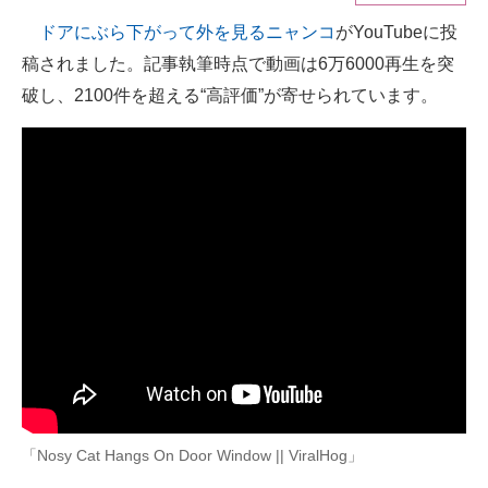
ドアにぶら下がって外を見るニャンコ
がYouTubeに投
ITの今と未来を見通す
稿されました。記事執筆時点で動画は6万6000再生を突
スマホと通信の最新トレンド
破し、2100件を超える“高評価”が寄せられています。
進化するPCとデバイスの未来
好きが集まる 比べて選べる
ビジネスと働き方のヒント
AI活用のいまが分かる
企業ITのトレンドを詳説
経営リーダーのコミュニティ
マーケ×ITの今がよく分かる
「Nosy Cat Hangs On Door Window || ViralHog」
ITエンジニア向け専門サイト