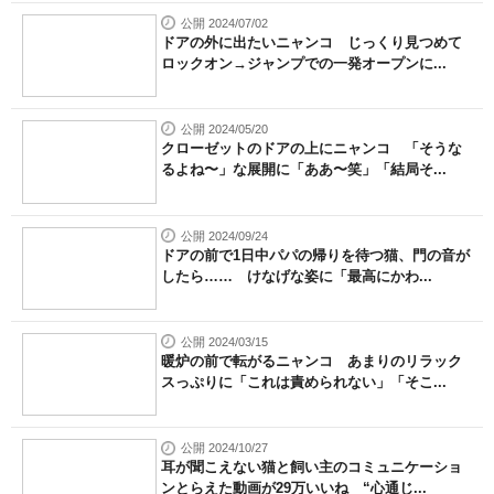
公開 2024/07/02
ドアの外に出たいニャンコ じっくり見つめて
ロックオン→ジャンプでの一発オープンに...
公開 2024/05/20
クローゼットのドアの上にニャンコ 「そうな
るよね〜」な展開に「ああ〜笑」「結局そ...
公開 2024/09/24
ドアの前で1日中パパの帰りを待つ猫、門の音が
したら…… けなげな姿に「最高にかわ...
公開 2024/03/15
暖炉の前で転がるニャンコ あまりのリラック
スっぷりに「これは責められない」「そこ...
公開 2024/10/27
耳が聞こえない猫と飼い主のコミュニケーショ
ンとらえた動画が29万いいね “心通じ...