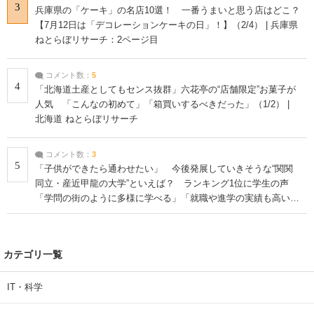
3
兵庫県の「ケーキ」の名店10選！ 一番うまいと思う店はどこ？
【7月12日は「デコレーションケーキの日」！】（2/4） | 兵庫県
ねとらぼリサーチ：2ページ目
コメント数：
5
4
「北海道土産としてもセンス抜群」六花亭の“店舗限定”お菓子が
人気 「こんなの初めて」「箱買いするべきだった」（1/2） |
北海道 ねとらぼリサーチ
コメント数：
3
5
「子供ができたら通わせたい」 今後発展していきそうな“関関
同立・産近甲龍の大学”といえば？ ランキング1位に学生の声
「学問の街のように多様に学べる」「就職や進学の実績も高い」
| 大学 ねとらぼリサーチ
カテゴリ一覧
IT・科学