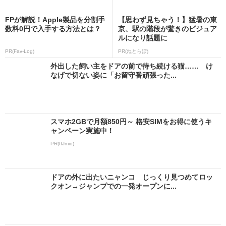
FPが解説！Apple製品を分割手
【思わず見ちゃう！】猛暑の東
数料0円で入手する方法とは？
京、駅の階段が驚きのビジュア
ルになり話題に
PR(Fav-Log)
PR(ねとらぼ)
外出した飼い主をドアの前で待ち続ける猫…… け
なげで切ない姿に「お留守番頑張った...
スマホ2GBで月額850円～ 格安SIMをお得に使うキ
ャンペーン実施中！
PR(IIJmio)
ドアの外に出たいニャンコ じっくり見つめてロッ
クオン→ジャンプでの一発オープンに...