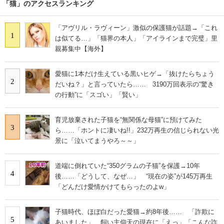
「猫」のアクセスランキング
「アヴリル・ラヴィーン」激似の保護猫が話題→「これ
1
は似てる…」「猫界の本人」「アイラインまで完璧」里
親募集中【海外】
愛猫に1本だけ生えている黒いヒゲ→「抜けたらちょう
2
だいね？」と言っていたら…… 3190万回表示の“驚き
の行動”に「スゴい」「賢い」
育児放棄された子猫を“無関係な母猫”に預けてみた
3
ら……「ホントに凄いね!!」232万再生の信じられない光
景に「泣いてまうやろ～～」
道端に倒れていた“350グラムの子猫”を保護→10年
4
後……「どうして、なぜ…」 “現在の姿”が145万再生
「どんだけ愛情かけてもらったのよw」
子猫時代、ほぼ白だった愛猫→約8年後…… 「詐欺に
5
あいました」 飼い主仰天の現在に「えっ」「こんな詐