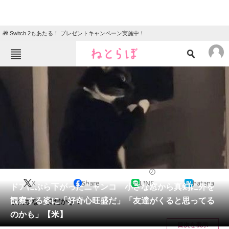
🎁 Switch 2もあたる！ プレゼントキャンペーン実施中！
ねとらぼメニュー
TOP
ニュース
エンタメ
クイズ
グルメ
地域
住まい
教育・育児
動物
リサーチ
猫
2024/03/13 15:00（公開）
X
Share
LINE
hatena
会員記事
ドアにぶら下がったニャンコ 小さな窓から真剣に外を
観察する姿に「好奇心旺盛だ」「友達がくると思ってる
まだかな、まだかな？
メディア
のかも」【米】
目次を表示
注目記事を集めた総合ページ