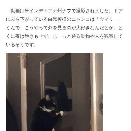
企業向けIT製品の総合サイト
動画は米インディアナ州ナブで撮影されました。ドア
にぶら下がっている白黒模様のニャンコは「ウィリー」
IT製品の技術・比較・事例
くんで、こうやって外を見るのが大好きなんだとか。と
製造業のIT導入・活用を支援
くに夜は飽きもせず、じーっと通る動物や人を観察して
いるそうです。
モノづくり技術者専門サイト
エレクトロニクス専門サイト
電子設計の基本と応用
エネルギーの専門メディア
建設×テクノロジーの最前線
ちょっと気になるネットの話題