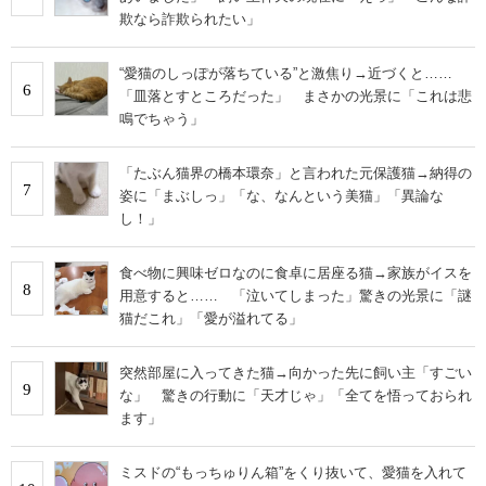
欺なら詐欺られたい」
“愛猫のしっぽが落ちている”と激焦り→近づくと……
6
「皿落とすところだった」 まさかの光景に「これは悲
鳴でちゃう」
「たぶん猫界の橋本環奈」と言われた元保護猫→納得の
7
姿に「まぶしっ」「な、なんという美猫」「異論な
し！」
食べ物に興味ゼロなのに食卓に居座る猫→家族がイスを
8
用意すると…… 「泣いてしまった」驚きの光景に「謎
猫だこれ」「愛が溢れてる」
突然部屋に入ってきた猫→向かった先に飼い主「すごい
9
な」 驚きの行動に「天才じゃ」「全てを悟っておられ
ます」
ミスドの“もっちゅりん箱”をくり抜いて、愛猫を入れて