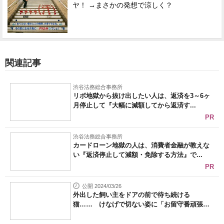
ヤ！ →まさかの発想で涼しく？
関連記事
渋谷法務総合事務所
リボ地獄から抜け出したい人は、返済を3～6ヶ
月停止して『大幅に減額してから返済す...
PR
渋谷法務総合事務所
カードローン地獄の人は、消費者金融が教えな
い『返済停止して減額・免除する方法』で...
PR
公開 2024/03/26
外出した飼い主をドアの前で待ち続ける
猫…… けなげで切ない姿に「お留守番頑張っ
た...