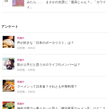
10
みたら…… まさかの光景に「最高じゃん？」「カワイ
イ」
アンケート
実施中
声が好きな「日本のボーカリスト」は？
回答数：49410
実施中
歌が上手だと思うホロライブのメンバーは？
回答数：23836
実施中
ラーメンって日本食？それとも中華料理？
回答数：19630
実施中
神奈川県で一番うまいと思う「横浜家系ラーメン店」はどこ？