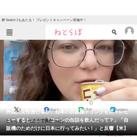
🎁 Switch 2もあたる！ プレゼントキャンペーン実施中！
ねとらぼメニュー
TOP
ニュース
エンタメ
クイズ
グルメ
地域
住まい
教育・育児
動物
リサーチ
2024/03/14 19:00（公開）
X
Share
LINE
hatena
会員記事
外国人女性旅行客が、日本の自販機ドリンクを次々レビ
ューすると…… 「コーンの缶詰を飲んだって？」「自
おいしかったようで良かった。
メディア
販機のためだけに日本に行ってみたい！」と反響【米】
目次を表示
注目記事を集めた総合ページ