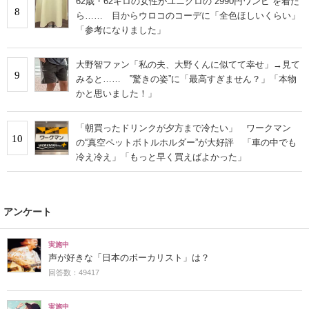
62歳・62キロの女性がユニクロの“2990円ワンピ”を着た
8
ら…… 目からウロコのコーデに「全色ほしいくらい」
「参考になりました」
大野智ファン「私の夫、大野くんに似てて幸せ」→見て
9
みると…… ‟驚きの姿”に「最高すぎません？」「本物
かと思いました！」
「朝買ったドリンクが夕方まで冷たい」 ワークマン
10
の“真空ペットボトルホルダー”が大好評 「車の中でも
冷え冷え」「もっと早く買えばよかった」
アンケート
実施中
声が好きな「日本のボーカリスト」は？
回答数：49417
実施中