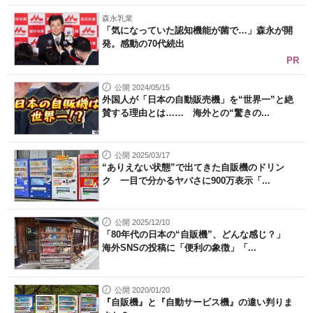
森永乳業
「気になっていた認知機能が菌で…」森永が開
発。感動の70代続出
PR
公開 2024/05/15
外国人が「日本の自動販売機」を“世界一”と絶
賛する理由とは…… 海外との“驚きの...
公開 2025/03/17
“ありえない状態”で出てきた自販機のドリン
ク 一目で分かるヤバさに900万表示「...
公開 2025/12/10
「80年代の日本の“自販機”、どんな感じ？」
海外SNSの投稿に「便利の象徴」「...
公開 2020/01/20
『自販機』と『自動サービス機』の違い判りま