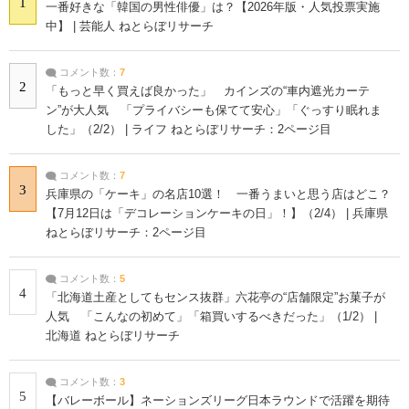
1
一番好きな「韓国の男性俳優」は？【2026年版・人気投票実施
中】 | 芸能人 ねとらぼリサーチ
コメント数：
7
2
「もっと早く買えば良かった」 カインズの“車内遮光カーテ
ン”が大人気 「プライバシーも保てて安心」「ぐっすり眠れま
した」（2/2） | ライフ ねとらぼリサーチ：2ページ目
コメント数：
7
3
兵庫県の「ケーキ」の名店10選！ 一番うまいと思う店はどこ？
【7月12日は「デコレーションケーキの日」！】（2/4） | 兵庫県
ねとらぼリサーチ：2ページ目
コメント数：
5
4
「北海道土産としてもセンス抜群」六花亭の“店舗限定”お菓子が
人気 「こんなの初めて」「箱買いするべきだった」（1/2） |
北海道 ねとらぼリサーチ
コメント数：
3
5
【バレーボール】ネーションズリーグ日本ラウンドで活躍を期待