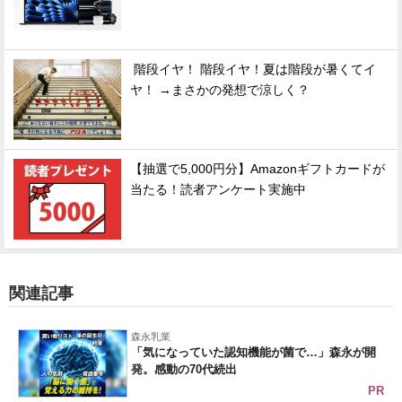
階段イヤ！ 階段イヤ！夏は階段が暑くてイ
ヤ！ →まさかの発想で涼しく？
【抽選で5,000円分】Amazonギフトカードが
当たる！読者アンケート実施中
関連記事
森永乳業
「気になっていた認知機能が菌で…」森永が開
発。感動の70代続出
PR