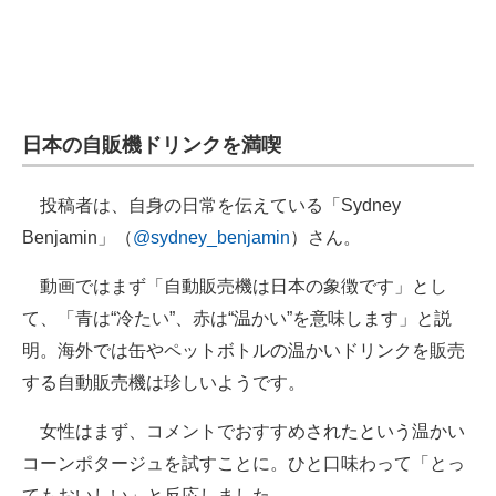
企業向けIT製品の総合サイト
IT製品の技術・比較・事例
製造業のIT導入・活用を支援
日本の自販機ドリンクを満喫
モノづくり技術者専門サイト
投稿者は、自身の日常を伝えている「Sydney
エレクトロニクス専門サイト
Benjamin」（
@sydney_benjamin
）さん。
電子設計の基本と応用
動画ではまず「自動販売機は日本の象徴です」とし
エネルギーの専門メディア
て、「青は“冷たい”、赤は“温かい”を意味します」と説
明。海外では缶やペットボトルの温かいドリンクを販売
建設×テクノロジーの最前線
する自動販売機は珍しいようです。
ちょっと気になるネットの話題
女性はまず、コメントでおすすめされたという温かい
コーンポタージュを試すことに。ひと口味わって「とっ
てもおいしい」と反応しました。