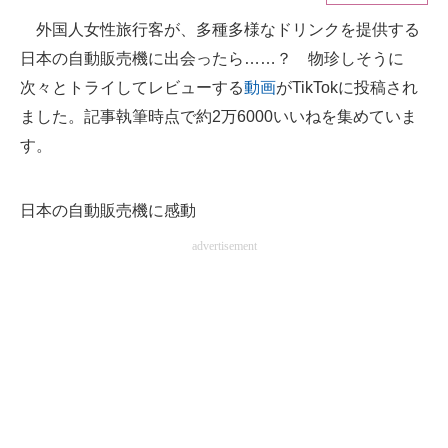
外国人女性旅行客が、多種多様なドリンクを提供する
ITの今と未来を見通す
日本の自動販売機に出会ったら……？ 物珍しそうに
スマホと通信の最新トレンド
次々とトライしてレビューする
動画
がTikTokに投稿され
ました。記事執筆時点で約2万6000いいねを集めていま
進化するPCとデバイスの未来
す。
好きが集まる 比べて選べる
日本の自動販売機に感動
ビジネスと働き方のヒント
advertisement
AI活用のいまが分かる
企業ITのトレンドを詳説
経営リーダーのコミュニティ
マーケ×ITの今がよく分かる
ITエンジニア向け専門サイト