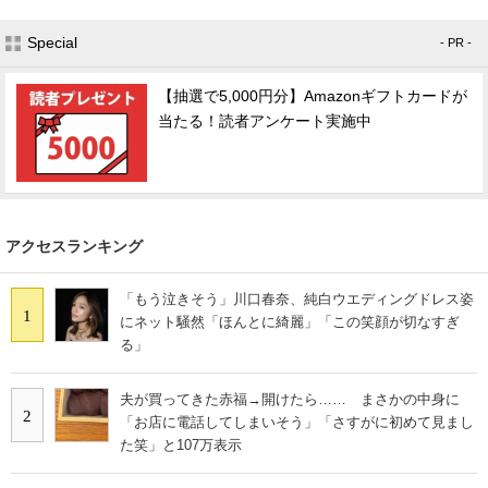
Special
- PR -
【抽選で5,000円分】Amazonギフトカードが
当たる！読者アンケート実施中
アクセスランキング
「もう泣きそう」川口春奈、純白ウエディングドレス姿
1
にネット騒然「ほんとに綺麗」「この笑顔が切なすぎ
る」
夫が買ってきた赤福→開けたら…… まさかの中身に
2
「お店に電話してしまいそう」「さすがに初めて見まし
た笑」と107万表示