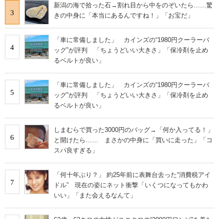
新潟の海で拾った石→割れ目から中をのぞいたら……驚
3
きの中身に「本当にあるんですね！」「お宝だ」
「車に常備しました」 カインズの“1980円クーラーバ
4
ッグ”が評判 「ちょうどいい大きさ」「保冷剤を止め
るベルトが良い」
「車に常備しました」 カインズの“1980円クーラーバ
5
ッグ”が評判 「ちょうどいい大きさ」「保冷剤を止め
るベルトが良い」
しまむらで買った3000円のバッグ→「何か入ってる！」
6
と開けたら…… まさかの中身に「買いに走った」「コ
スパ良すぎる」
「何十年ぶり？」 約25年前に表舞台去った“消費税アイ
7
ドル” 現在の姿にネット衝撃「いくつになってもかわ
いい」「また会えるなんて」