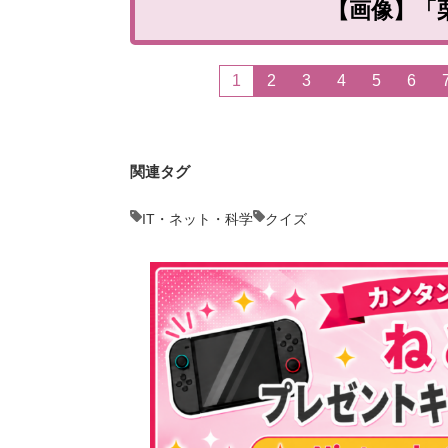
【画像】「
1
2
3
4
5
6
関連タグ
IT・ネット・科学
クイズ