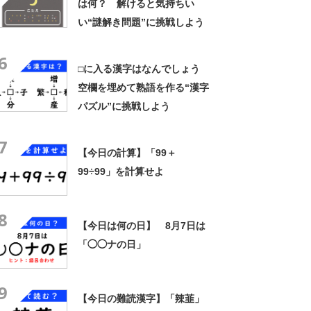
は何？ 解けると気持ちい
い“謎解き問題”に挑戦しよう
6
□に入る漢字はなんでしょう
空欄を埋めて熟語を作る“漢字
パズル”に挑戦しよう
7
【今日の計算】「99＋
99÷99」を計算せよ
8
【今日は何の日】 8月7日は
「◯◯ナの日」
9
【今日の難読漢字】「辣韮」