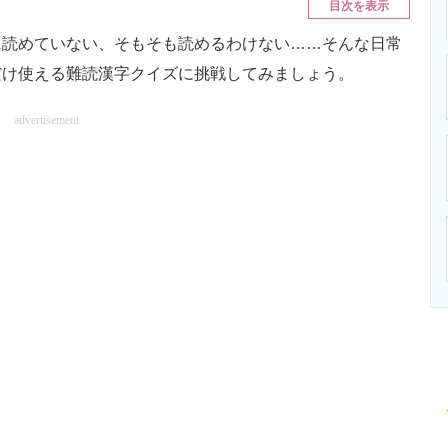
目次を表示
ニクス専門サイト
電子設計の基本と応用
エネルギーの専
読めていない、そもそも読めるわけない……そんな日常
だけ使える難読漢字クイズに挑戦してみましょう。
advertisement