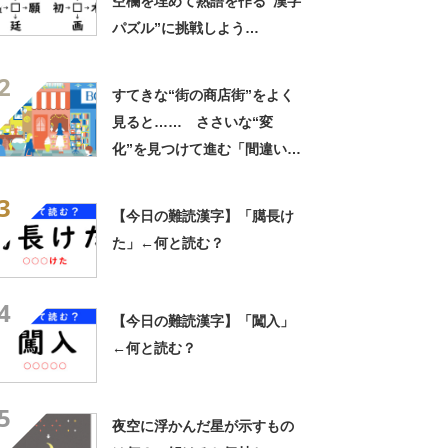
空欄を埋めて熟語を作る“漢字
パズル”に挑戦しよう
（26/08/05）
2
すてきな“街の商店街”をよく
見ると…… ささいな“変
化”を見つけて進む「間違い探
しクイズ」に挑戦しよう
3
【今日の難読漢字】「臈長け
た」←何と読む？
4
【今日の難読漢字】「闖入」
←何と読む？
5
夜空に浮かんだ星が示すもの