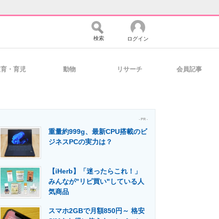
検索
ログイン
教育・育児
動物
リサーチ
会員記事
バイスの未来
好きが集まる 比べて選べる
- PR -
重量約999g、最新CPU搭載のビ
コミュニティ
マーケ×ITの今がよく分かる
ジネスPCの実力は？
【iHerb】「迷ったらこれ！」
・活用を支援
みんなが"リピ買い"している人
気商品
スマホ2GBで月額850円～ 格安