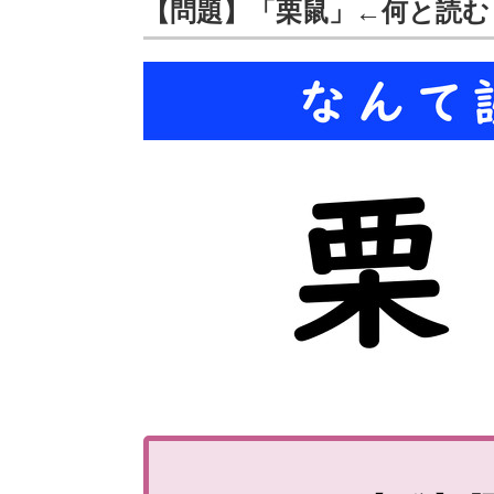
【問題】「栗鼠」←何と読む