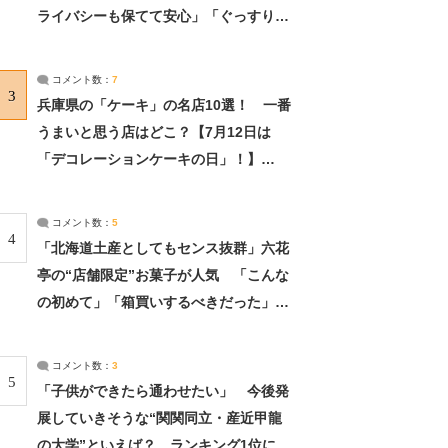
ライバシーも保てて安心」「ぐっすり眠
れました」（2/2） | ライフ ねとらぼリ
サーチ：2ページ目
コメント数：
7
3
兵庫県の「ケーキ」の名店10選！ 一番
うまいと思う店はどこ？【7月12日は
「デコレーションケーキの日」！】
（2/4） | 兵庫県 ねとらぼリサーチ：2ペ
ージ目
コメント数：
5
4
「北海道土産としてもセンス抜群」六花
亭の“店舗限定”お菓子が人気 「こんな
の初めて」「箱買いするべきだった」
（1/2） | 北海道 ねとらぼリサーチ
コメント数：
3
5
「子供ができたら通わせたい」 今後発
展していきそうな“関関同立・産近甲龍
の大学”といえば？ ランキング1位に学