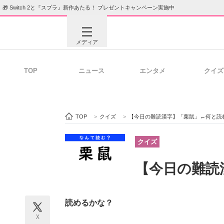
🎁 Switch 2と『スプラ』新作あたる！ プレゼントキャンペーン実施中
メディア
TOP
ニュース
エンタメ
クイズ
注目記事を集めた総合ページ
ITの今
TOP
>
クイズ
>
【今日の難読漢字】「栗鼠」←何と読
ビジネスと働き方のヒント
AI活用
クイズ
【今日の難読
ITエンジニア向け専門サイト
企業向けI
読めるかな？
X