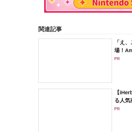
関連記事
「え、
場！Am
PR
【iH
る人気
PR