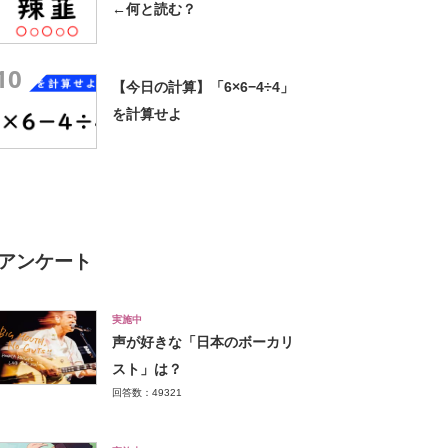
←何と読む？
10
【今日の計算】「6×6−4÷4」
を計算せよ
アンケート
実施中
声が好きな「日本のボーカリ
スト」は？
回答数：49321