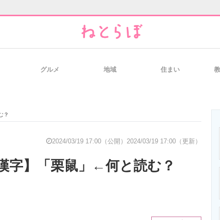
グルメ
地域
住まい
と未来を見通す
スマホと通信の最新トレンド
進化するPCとデ
む？
のいまが分かる
企業ITのトレンドを詳説
経営リーダーの
2024/03/19 17:00（公開）
2024/03/19 17:00（更新）
漢字】「栗鼠」←何と読む？
T製品の総合サイト
IT製品の技術・比較・事例
製造業のIT導入