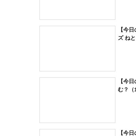
【今日
ズ ね
【今日
む？（1/
【今日