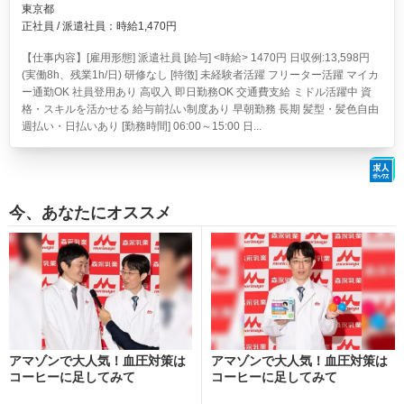
東京都
正社員 / 派遣社員：時給1,470円
【仕事内容】[雇用形態] 派遣社員 [給与] <時給> 1470円 日収例:13,598円
(実働8h、残業1h/日) 研修なし [特徴] 未経験者活躍 フリーター活躍 マイカ
ー通勤OK 社員登用あり 高収入 即日勤務OK 交通費支給 ミドル活躍中 資
格・スキルを活かせる 給与前払い制度あり 早朝勤務 長期 髪型・髪色自由
週払い・日払いあり [勤務時間] 06:00～15:00 日...
今、あなたにオススメ
アマゾンで大人気！血圧対策は
アマゾンで大人気！血圧対策は
コーヒーに足してみて
コーヒーに足してみて