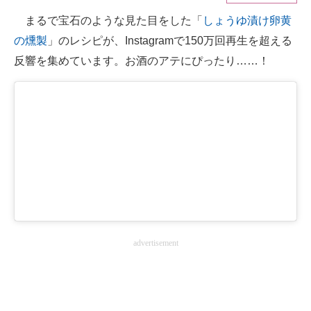
まるで宝石のような見た目をした「
しょうゆ漬け卵黄
ITの今と未来を見通す
の燻製
」のレシピが、Instagramで150万回再生を超える
スマホと通信の最新トレンド
反響を集めています。お酒のアテにぴったり……！
進化するPCとデバイスの未来
好きが集まる 比べて選べる
ビジネスと働き方のヒント
AI活用のいまが分かる
企業ITのトレンドを詳説
経営リーダーのコミュニティ
advertisement
マーケ×ITの今がよく分かる
ITエンジニア向け専門サイト