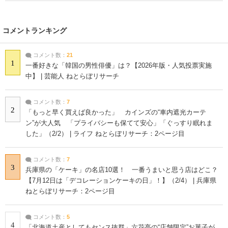
コメントランキング
コメント数：
21
1
一番好きな「韓国の男性俳優」は？【2026年版・人気投票実施
中】 | 芸能人 ねとらぼリサーチ
コメント数：
7
2
「もっと早く買えば良かった」 カインズの“車内遮光カーテ
ン”が大人気 「プライバシーも保てて安心」「ぐっすり眠れま
した」（2/2） | ライフ ねとらぼリサーチ：2ページ目
コメント数：
7
3
兵庫県の「ケーキ」の名店10選！ 一番うまいと思う店はどこ？
【7月12日は「デコレーションケーキの日」！】（2/4） | 兵庫県
ねとらぼリサーチ：2ページ目
コメント数：
5
4
「北海道土産としてもセンス抜群」六花亭の“店舗限定”お菓子が