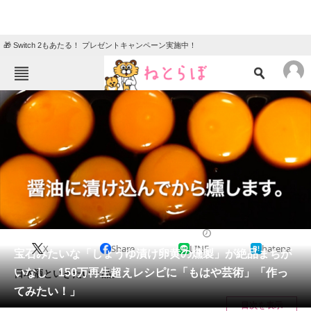
🎁 Switch 2もあたる！ プレゼントキャンペーン実施中！
ねとらぼメニュー
TOP
ニュース
エンタメ
クイズ
グルメ
地域
住まい
教育・育児
動物
リサーチ
グルメ
2024/04/04 07:00（公開）
X
Share
LINE
hatena
会員記事
宝石みたいな「しょうゆ漬け卵黄の燻製」が絶品まちが
いなし 150万再生超えレシピに「もはや芸術」「作っ
日本酒といきたい一品。
メディア
てみたい！」
目次を表示
注目記事を集めた総合ページ