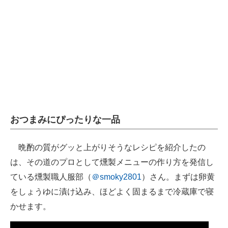
企業向けIT製品の総合サイト
IT製品の技術・比較・事例
製造業のIT導入・活用を支援
モノづくり技術者専門サイト
エレクトロニクス専門サイト
おつまみにぴったりな一品
電子設計の基本と応用
エネルギーの専門メディア
晩酌の質がグッと上がりそうなレシピを紹介したの
は、その道のプロとして燻製メニューの作り方を発信し
建設×テクノロジーの最前線
ている燻製職人服部（
＠smoky2801
）さん。まずは卵黄
ちょっと気になるネットの話題
をしょうゆに漬け込み、ほどよく固まるまで冷蔵庫で寝
かせます。