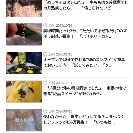
「めっちゃヨダレ出た」 牛もも肉を冷蔵庫で1
カ月熟成したら…… “信じられないビ...
公開 2024/10/19
調理時間たった3分、“たたいてまぜるだけ”のズ
ボラ副菜が最高！ 「ポリポリトロト...
公開 2025/01/15
オーブンで10分で作れる“卵のコンフィ”が簡単
でおいしそう 「試してみたい」「ク...
公開 2024/12/04
「3.8個分は私の胃袋行きでした」 市販の物で
作る“絶品スイーツ”が160万再生...
公開 2024/06/13
使わなかった「鶏皮」どうしてる？→食べつく
しアレンジが166万再生！ 「いつも捨...