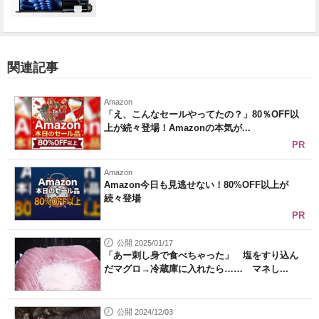
関連記事
Amazon
「え、こんなセールやってたの？」80％OFF以
上が続々登場！Amazonの本気が...
PR
Amazon
Amazon今日も見逃せない！80%OFF以上が
続々登場
PR
公開 2025/01/17
「あー刺し身で食べちゃった」 塩をすり込ん
だマグロ→冷蔵庫に入れたら…… マネし...
公開 2024/12/03