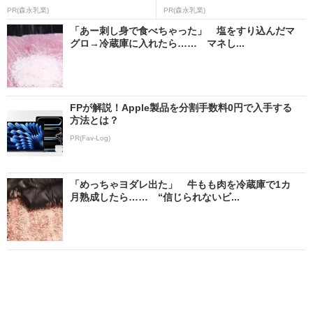
PR(森永乳業)
PR(森永乳業)
「あー刺し身で食べちゃった」 塩をすり込んだマ
グロ→冷蔵庫に入れたら…… マネし...
FPが解説！Apple製品を分割手数料0円で入手する
方法とは？
PR(Fav-Log)
「めっちゃヨダレ出た」 牛もも肉を冷蔵庫で1カ
月熟成したら…… “信じられないビ...