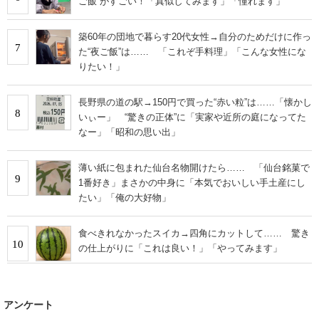
ご飯”がすごい！「真似してみます」「憧れます」
築60年の団地で暮らす20代女性→自分のためだけに作っ
7
た“夜ご飯”は…… 「これぞ手料理」「こんな女性にな
りたい！」
長野県の道の駅→150円で買った“赤い粒”は……「懐かし
8
いぃー」 “驚きの正体”に「実家や近所の庭になってた
なー」「昭和の思い出」
薄い紙に包まれた仙台名物開けたら…… 「仙台銘菓で
9
1番好き」まさかの中身に「本気でおいしい手土産にし
たい」「俺の大好物」
食べきれなかったスイカ→四角にカットして…… 驚き
10
の仕上がりに「これは良い！」「やってみます」
アンケート