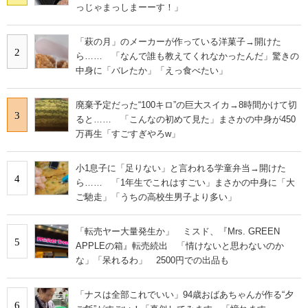
っじゃまっしまーーす！」
「萩の月」のメーカーが作っている洋菓子→開けた
2
ら…… 「なんで誰も教えてくれなかったんだ」驚きの
中身に「バレたか」「えっ食べたい」
廃棄予定だった“100キロ”の巨大スイカ→8時間かけて切
3
ると…… 「こんなの初めて見た」まさかの中身が450
万再生「すごすぎやろw」
小1息子に「足りない」と言われる学童弁当→開けた
4
ら…… 「1年生でこれはすごい」まさかの中身に「大
ご馳走」「うちの高校生男子より多い」
「転売ヤー大量発生か」 ミスド、『Mrs. GREEN
5
APPLEの箱』転売続出 「情けないと思わないのか
な」「呆れるわ」 2500円での出品も
「ナスは全部これでいい」94歳おばあちゃんが作る“夕
6