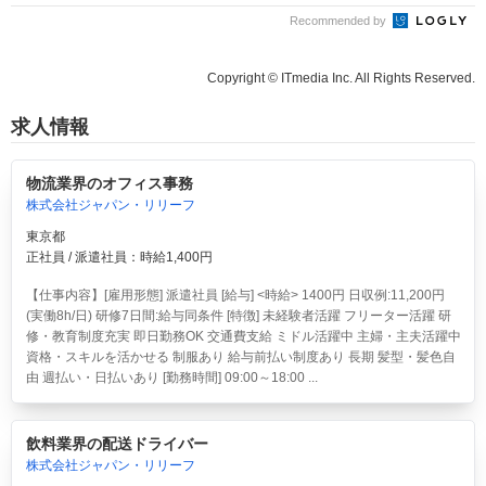
Recommended by
Copyright © ITmedia Inc. All Rights Reserved.
求人情報
物流業界のオフィス事務
株式会社ジャパン・リリーフ
東京都
正社員 / 派遣社員：時給1,400円
【仕事内容】[雇用形態] 派遣社員 [給与] <時給> 1400円 日収例:11,200円
(実働8h/日) 研修7日間:給与同条件 [特徴] 未経験者活躍 フリーター活躍 研
修・教育制度充実 即日勤務OK 交通費支給 ミドル活躍中 主婦・主夫活躍中
資格・スキルを活かせる 制服あり 給与前払い制度あり 長期 髪型・髪色自
由 週払い・日払いあり [勤務時間] 09:00～18:00 ...
飲料業界の配送ドライバー
株式会社ジャパン・リリーフ