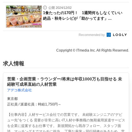
公開 2024/12/02
1食たったの170円！ 1週間何もしなくていい
絶品・秋冬レシピが「助かってます」...
Recommended by
Copyright © ITmedia Inc. All Rights Reserved.
求人情報
営業・企画営業・ラウンダー/将来は年収1000万も目指せる 未
経験可成果直結の人材営業
アデコ株式会社
東京都
正社員 / 派遣社員：時給1,750円～
【仕事内容】人材サービス会社での営業です。 未経験エンジニアの“デビ
ュー先”をつくる 需要が非常に高いIT人材や事務職の無期雇用派遣サービス
を企業に提案するお仕事です。 新規開拓から既存フォロー、スタッフ面
談、マッチングまでマルチに担当。 丁寧な座学・同行研修があるため、営