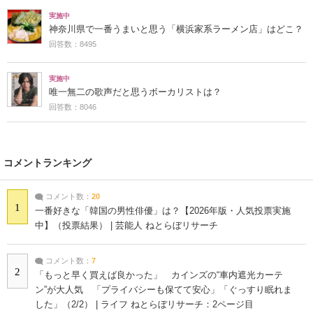
実施中
神奈川県で一番うまいと思う「横浜家系ラーメン店」はどこ？
回答数：8495
実施中
唯一無二の歌声だと思うボーカリストは？
回答数：8046
コメントランキング
コメント数：
20
1
一番好きな「韓国の男性俳優」は？【2026年版・人気投票実施
中】（投票結果） | 芸能人 ねとらぼリサーチ
コメント数：
7
2
「もっと早く買えば良かった」 カインズの“車内遮光カーテ
ン”が大人気 「プライバシーも保てて安心」「ぐっすり眠れま
した」（2/2） | ライフ ねとらぼリサーチ：2ページ目