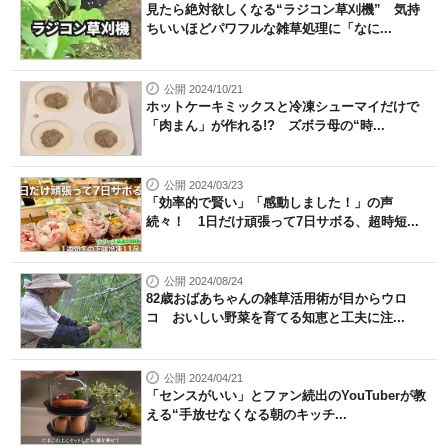
見たら絶対欲しくなる“ラジコン草刈機” 気持
ちいいほどパワフルな雑草処理に「なに...
公開 2024/10/21
ホットケーキミックスと冷凍シューマイだけで
「肉まん」が作れる!? ズボラ母の“時...
公開 2024/03/23
「効率的で賢い」「感動しました！」の声
続々！ 1日だけ頑張って7日サボる、超時短...
公開 2024/08/24
82歳おばあちゃんの雑草活用術が目からウロ
コ おいしい野菜を育てる知恵と工夫に注...
公開 2024/04/21
「センスがいい」とファン続出のYouTuberが教
える“手放せなくなる朝のキッチ...