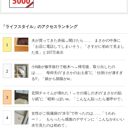
「ライフスタイル」のアクセスランキング
夫が買ってきた赤福→開けたら…… まさかの中身に
1
「お店に電話してしまいそう」「さすがに初めて見まし
た笑」と107万表示
小6娘が修学旅行で栃木へ→帰宅後、取り出したの
2
は…… 母仰天の“まさかのお土産”に「仕掛けが凄すぎ
る!!」「娘から賄賂がw」
玄関チャイムが壊れた！→その場しのぎの“まさかの貼
3
り紙”に「昭和っぽいw」「こんなん貼ったら連呼やで」
女性がご祝儀袋の“水引”で作ったのは……「うわわ
4
ー！」 もらったら感激のデザインに「こんなかわいい
水引見たのは初めて」