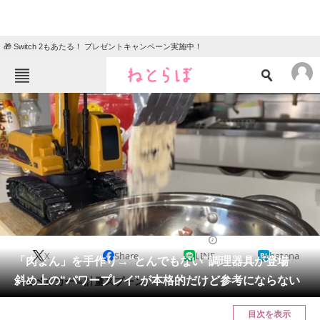
🎁 Switch 2もあたる！ プレゼントキャンペーン実施中！
ねとらぼメニュー
TOP
ニュース
エンタメ
クイズ
グルメ
地域
住まい
教育・育児
動物
リサーチ
ライフスタイル
2024/04/12 11:15（公開）
X
Share
LINE
hatena
会員記事
「肉まん」を手作り→“とんでもない”調理器具が登場
斜め上の“パワープレイ”が本格的だけど参考にならない
ショベルカー＝計量スプーン。
メディア
目次を表示
注目記事を集めた総合ページ