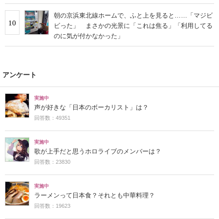
朝の京浜東北線ホームで、ふと上を見ると……「マジビ
10
ビった」 まさかの光景に「これは焦る」「利用してる
のに気が付かなかった」
アンケート
実施中
声が好きな「日本のボーカリスト」は？
回答数：49351
実施中
歌が上手だと思うホロライブのメンバーは？
回答数：23830
実施中
ラーメンって日本食？それとも中華料理？
回答数：19623