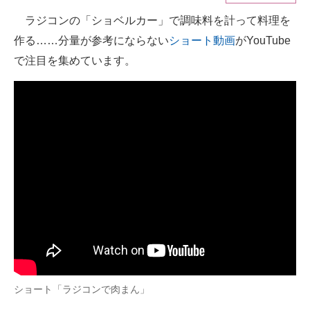
ラジコンの「ショベルカー」で調味料を計って料理を
ITの今と未来を見通す
作る……分量が参考にならない
ショート動画
がYouTube
スマホと通信の最新トレンド
で注目を集めています。
進化するPCとデバイスの未来
好きが集まる 比べて選べる
ビジネスと働き方のヒント
AI活用のいまが分かる
企業ITのトレンドを詳説
経営リーダーのコミュニティ
マーケ×ITの今がよく分かる
ショート「ラジコンで肉まん」
ITエンジニア向け専門サイト