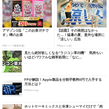
アマゾン1位「このお茶ガチで
【話題】その発想はなかっ
す」噂のお茶
た…！猛暑の夏、意外な場所に
「涼しい」広告
PR(ハーブ健康本舗)
PR(ねとらぼ)
見たら絶対欲しくなる“ラジコン草刈機” 気持ちい
いほどパワフルな雑草処理に「なに...
FPが解説！Apple製品を分割手数料0円で入手する
方法とは？
PR(Fav-Log)
ホットケーキミックスと冷凍シューマイだけで「肉