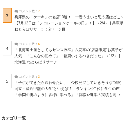
コメント数：
7
3
兵庫県の「ケーキ」の名店10選！ 一番うまいと思う店はどこ？
【7月12日は「デコレーションケーキの日」！】（2/4） | 兵庫県
ねとらぼリサーチ：2ページ目
コメント数：
5
4
「北海道土産としてもセンス抜群」六花亭の“店舗限定”お菓子が
人気 「こんなの初めて」「箱買いするべきだった」（1/2） |
北海道 ねとらぼリサーチ
コメント数：
3
5
「子供ができたら通わせたい」 今後発展していきそうな“関関
同立・産近甲龍の大学”といえば？ ランキング1位に学生の声
「学問の街のように多様に学べる」「就職や進学の実績も高い」
| 大学 ねとらぼリサーチ
カテゴリ一覧