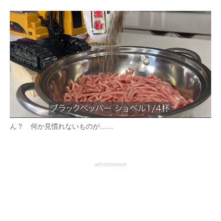
企業向けIT製品の総合サイト
IT製品の技術・比較・事例
製造業のIT導入・活用を支援
モノづくり技術者専門サイト
エレクトロニクス専門サイト
電子設計の基本と応用
ん？ 何か見慣れないものが……
エネルギーの専門メディア
建設×テクノロジーの最前線
advertisement
ちょっと気になるネットの話題