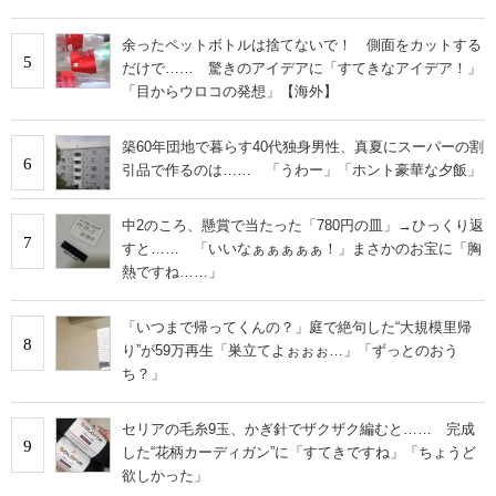
余ったペットボトルは捨てないで！ 側面をカットする
5
だけで…… 驚きのアイデアに「すてきなアイデア！」
「目からウロコの発想」【海外】
築60年団地で暮らす40代独身男性、真夏にスーパーの割
6
引品で作るのは…… 「うわー」「ホント豪華な夕飯」
中2のころ、懸賞で当たった「780円の皿」→ひっくり返
7
すと…… 「いいなぁぁぁぁぁ！」まさかのお宝に「胸
熱ですね……」
「いつまで帰ってくんの？」庭で絶句した“大規模里帰
8
り”が59万再生「巣立てよぉぉぉ…」「ずっとのおう
ち？」
セリアの毛糸9玉、かぎ針でザクザク編むと…… 完成
9
した“花柄カーディガン”に「すてきですね」「ちょうど
欲しかった」