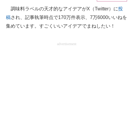
調味料ラベルの天才的なアイデアがX（Twitter）に
投
ITの今と未来を見通す
稿
され、記事執筆時点で170万件表示、7万6000いいねを
スマホと通信の最新トレンド
集めています。すごくいいアイデアでまねしたい！
進化するPCとデバイスの未来
advertisement
好きが集まる 比べて選べる
ビジネスと働き方のヒント
AI活用のいまが分かる
企業ITのトレンドを詳説
経営リーダーのコミュニティ
マーケ×ITの今がよく分かる
ITエンジニア向け専門サイト