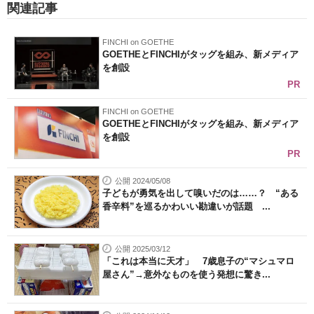
関連記事
FINCHI on GOETHE
GOETHEとFINCHIがタッグを組み、新メディア
を創設
PR
FINCHI on GOETHE
GOETHEとFINCHIがタッグを組み、新メディア
を創設
PR
公開 2024/05/08
子どもが勇気を出して嗅いだのは……？ “ある
香辛料”を巡るかわいい勘違いが話題 ...
公開 2025/03/12
「これは本当に天才」 7歳息子の“マシュマロ
屋さん”→意外なものを使う発想に驚き...