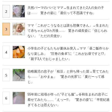
天然パーマのパパとママ→生まれてきた2人の女の子
2
は…… 驚きの姿に「遺伝って不思議ですね」
ママ「これがこうなるとは誰も想像できん」→生まれた
3
て赤ちゃんが3カ月後…… 驚きの成長姿に「信じられ
ない」「ただの天使か」
小学生の子どもたちが夏休み突入→ママ「昼ご飯作りか
4
なり楽しみ」 “圧巻の食卓”に「これがお昼ですと!?」
「親子3人でおじゃましたい」
幼稚園児の息子が「枝豆」と持ち帰った苗→育ててみた
5
ら……「おやまぁ」 “驚きの光景”に「夏だーって感
じ」
55年前に祖母が作った“子ども服”→令和生まれの息子に
6
着せてみたら……「えっー!!」 “驚きの姿”に「半世紀過
ぎてるとは思えない」