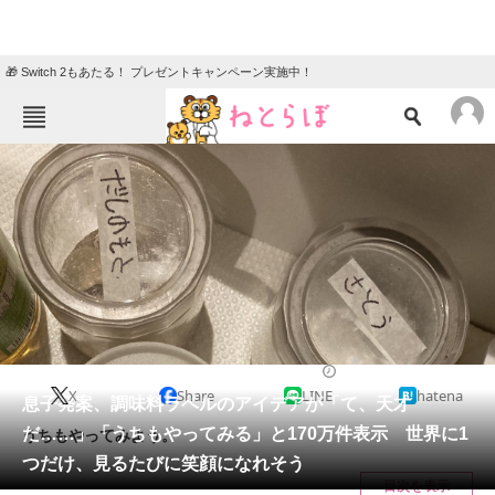
🎁 Switch 2もあたる！ プレゼントキャンペーン実施中！
ねとらぼメニュー
TOP
ニュース
エンタメ
クイズ
グルメ
地域
住まい
教育・育児
動物
リサーチ
育児
2024/04/22 07:30（公開）
X
Share
LINE
hatena
会員記事
息子発案、調味料ラベルのアイデアが「て、天才
だ……」「うちもやってみる」と170万件表示 世界に1
うちもやってみよう。
メディア
つだけ、見るたびに笑顔になれそう
目次を表示
注目記事を集めた総合ページ