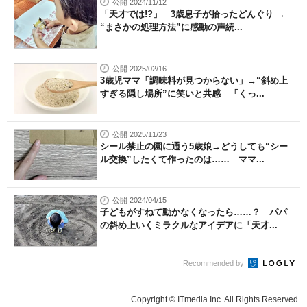
公開 2024/11/12
「天才では!?」 3歳息子が拾ったどんぐり →
“まさかの処理方法”に感動の声続...
公開 2025/02/16
3歳児ママ「調味料が見つからない」→“斜め上
すぎる隠し場所”に笑いと共感 「くっ...
公開 2025/11/23
シール禁止の園に通う5歳娘→どうしても“シー
ル交換”したくて作ったのは…… ママ...
公開 2024/04/15
子どもがすねて動かなくなったら……？ パパ
の斜め上いくミラクルなアイデアに「天才...
Recommended by
Copyright © ITmedia Inc. All Rights Reserved.