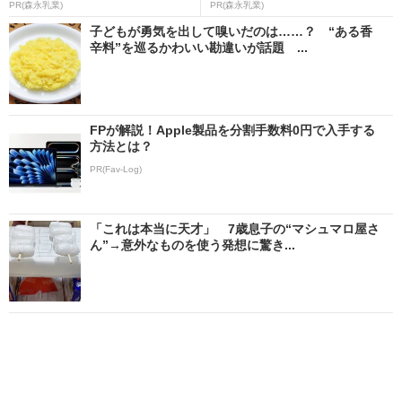
PR(森永乳業)
PR(森永乳業)
子どもが勇気を出して嗅いだのは……？ “ある香
辛料”を巡るかわいい勘違いが話題 ...
FPが解説！Apple製品を分割手数料0円で入手する
方法とは？
PR(Fav-Log)
「これは本当に天才」 7歳息子の“マシュマロ屋さ
ん”→意外なものを使う発想に驚き...