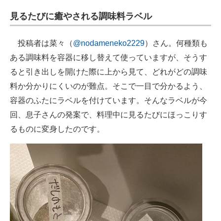
企業向けIT製品の総合サイト
見るたびに癒やされる調味料ラベル
IT製品の技術・比較・事例
投稿者は菜々（
@nodameneko2229
）さん。何種類も
製造業のIT導入・活用を支援
ある調味料を容器に移し替えて使っていますが、そうす
ると引き出しを開けた際に上から見て、どれがどの調味
モノづくり技術者専門サイト
料か分かりにくいのが難点。そこで一目で分かるよう、
エレクトロニクス専門サイト
容器のふたにラベルを付けています。そんなラベルが今
回、息子さんの発案で、料理中に見るたびにほっこりす
電子設計の基本と応用
るものに変身したのです。
エネルギーの専門メディア
建設×テクノロジーの最前線
ちょっと気になるネットの話題