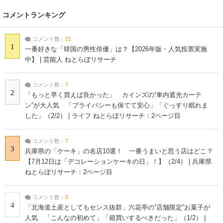
コメントランキング
コメント数：
21
1
一番好きな「韓国の男性俳優」は？【2026年版・人気投票実施
中】 | 芸能人 ねとらぼリサーチ
コメント数：
7
2
「もっと早く買えば良かった」 カインズの“車内遮光カーテ
ン”が大人気 「プライバシーも保てて安心」「ぐっすり眠れま
した」（2/2） | ライフ ねとらぼリサーチ：2ページ目
コメント数：
7
3
兵庫県の「ケーキ」の名店10選！ 一番うまいと思う店はどこ？
【7月12日は「デコレーションケーキの日」！】（2/4） | 兵庫県
ねとらぼリサーチ：2ページ目
コメント数：
5
4
「北海道土産としてもセンス抜群」六花亭の“店舗限定”お菓子が
人気 「こんなの初めて」「箱買いするべきだった」（1/2） |