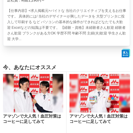
正社員：時給1,290円～
【仕事内容】<求人掲載元>バイトな 当社のクリエイティブを支えるお仕事
です。 具体的には/ 当社のデザイナーが興したデータを 大型プリンタに投
入して印刷する など パソコンの基本的な操作ができればどなたでも大歓
迎 Excelなどの知識は不要です。 【経験・資格】未経験者さん歓迎 経験者
さん歓迎 ブランクがある方OK 学歴不問 年齢不問 主婦(夫)歓迎 学生さん歓
迎 大学...
今、あなたにオススメ
アマゾンで大人気！血圧対策は
アマゾンで大人気！血圧対策は
コーヒーに足してみて
コーヒーに足してみて