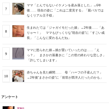
ママ「とんでもないイケメンを産み落とした」→6年
7
後…… 現在の姿に「これは二度見する」「親バカでは
なくリアル王子様」
生まれたては「ジャガイモだった娘」→2年後……「あ
8
りゃ〜！」 ママもびっくりな“現在の姿”に「すごい成
長」「こんなに変わるんだね」
ママに怒られた娘→娘が置いていったのは……「え
9
っ？」 まさかの落書きに「この世の終わりな悲しさ」
「許してしまいます」
赤ちゃんを見た瞬間…… 母「ハーフの子産んだ？」
10
→2年後“まさかの姿”に「前世が西洋人だったのかも」
アンケート
実施中