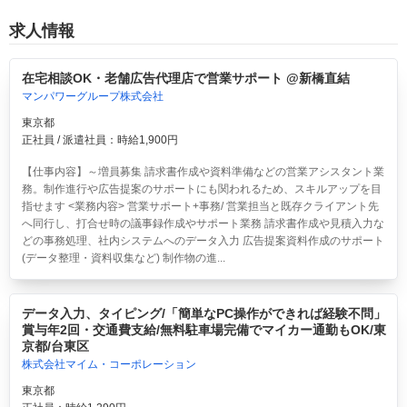
求人情報
在宅相談OK・老舗広告代理店で営業サポート @新橋直結
マンパワーグループ株式会社
東京都
正社員 / 派遣社員：時給1,900円
【仕事内容】～増員募集 請求書作成や資料準備などの営業アシスタント業
務。制作進行や広告提案のサポートにも関われるため、スキルアップを目
指せます <業務内容> 営業サポート+事務/ 営業担当と既存クライアント先
へ同行し、打合せ時の議事録作成やサポート業務 請求書作成や見積入力な
どの事務処理、社内システムへのデータ入力 広告提案資料作成のサポート
(データ整理・資料収集など) 制作物の進...
データ入力、タイピング/「簡単なPC操作ができれば経験不問」
賞与年2回・交通費支給/無料駐車場完備でマイカー通勤もOK/東
京都/台東区
株式会社マイム・コーポレーション
東京都