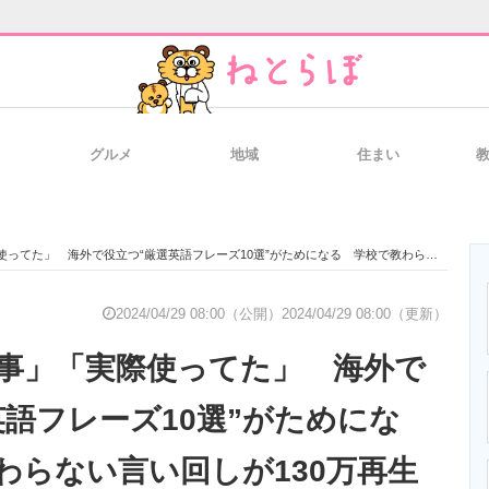
グルメ
地域
住まい
と未来を見通す
スマホと通信の最新トレンド
進化するPCとデ
」 海外で役立つ“厳選英語フレーズ10選”がためになる 学校で教わらない言い回しが130万再生
のいまが分かる
企業ITのトレンドを詳説
経営リーダーの
2024/04/29 08:00（公開）
2024/04/29 08:00（更新）
事」「実際使ってた」 海外で
T製品の総合サイト
IT製品の技術・比較・事例
製造業のIT導入
英語フレーズ10選”がためにな
わらない言い回しが130万再生