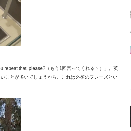
epeat that, please?（もう1回言ってくれる？）」。英
ないことが多いでしょうから、これは必須のフレーズとい