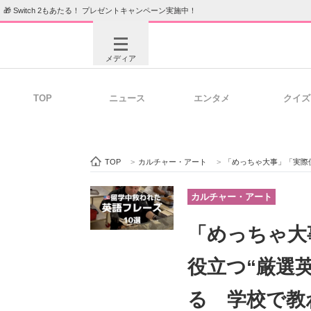
🎁 Switch 2もあたる！ プレゼントキャンペーン実施中！
メディア
TOP
ニュース
エンタメ
クイズ
注目記事を集めた総合ページ
ITの今
TOP
>
カルチャー・アート
>
「めっちゃ大事」「実際使ってた
ビジネスと働き方のヒント
AI活用
カルチャー・アート
「めっちゃ大
ITエンジニア向け専門サイト
企業向けI
役立つ“厳選
る 学校で教