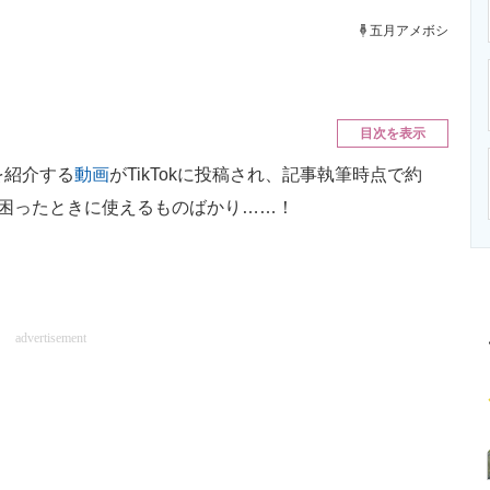
ニクス専門サイト
電子設計の基本と応用
エネルギーの専
五月アメボシ
目次を表示
を紹介する
動画
がTikTokに投稿され、記事執筆時点で約
で困ったときに使えるものばかり……！
advertisement