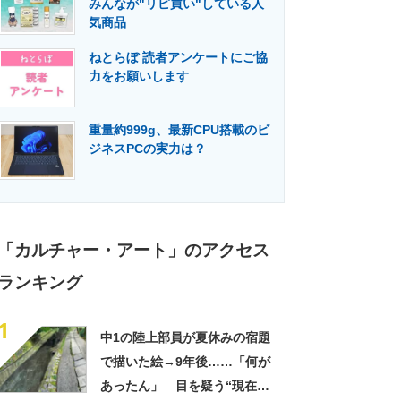
みんなが"リピ買い"している人
門メディア
建設×テクノロジーの最前線
気商品
ねとらぼ 読者アンケートにご協
力をお願いします
重量約999g、最新CPU搭載のビ
ジネスPCの実力は？
「カルチャー・アート」のアクセス
ランキング
1
中1の陸上部員が夏休みの宿題
で描いた絵→9年後……「何が
あったん」 目を疑う“現在の