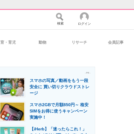
検索
ログイン
教育・育児
動物
リサーチ
会員記事
バイスの未来
好きが集まる 比べて選べる
- PR -
スマホの写真／動画をもう一段
コミュニティ
マーケ×ITの今がよく分かる
安全に 買い切りクラウドストレ
ージ
スマホ2GBで月額850円～ 格安
・活用を支援
SIMをお得に使うキャンペーン
実施中！
【iHerb】「迷ったらこれ！」