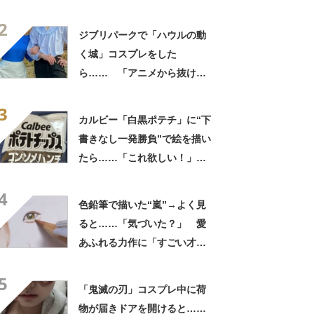
作品”に「百度見した」「鳥肌
2
がたった」
ジブリパークで「ハウルの動
く城」コスプレをした
ら…… 「アニメから抜け出
した？！」実写級の完成度に
3
「とても良い」「ステキな2
カルビー「白黒ポテチ」に“下
人」
書きなし一発勝負”で絵を描い
たら……「これ欲しい！」
まさかの完成品に称賛「印刷
4
かと思うレベル」
色鉛筆で描いた“嵐”→よく見
ると……「気づいた？」 愛
あふれる力作に「すごい才
能」「まさかニノの髪に」
5
「鬼滅の刃」コスプレ中に荷
物が届きドアを開けると……