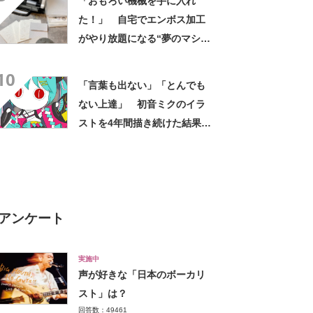
「おもろい機械を手に入れ
た！」 自宅でエンボス加工
がやり放題になる“夢のマシ
ン”がめちゃ楽しそう
10
「言葉も出ない」「とんでも
ない上達」 初音ミクのイラ
ストを4年間描き続けた結果
→“まさかのビフォアフ”が衝
撃 「さすがに……」
アンケート
実施中
声が好きな「日本のボーカリ
スト」は？
回答数：49461