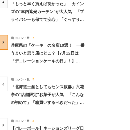
2
「もっと早く買えば良かった」 カイン
ズの“車内遮光カーテン”が大人気 「プ
ライバシーも保てて安心」「ぐっすり眠
れました」（2/2） | ライフ ねとらぼリ
サーチ：2ページ目
コメント数：
7
3
兵庫県の「ケーキ」の名店10選！ 一番
うまいと思う店はどこ？【7月12日は
「デコレーションケーキの日」！】
（2/4） | 兵庫県 ねとらぼリサーチ：2ペ
ージ目
コメント数：
5
4
「北海道土産としてもセンス抜群」六花
亭の“店舗限定”お菓子が人気 「こんな
の初めて」「箱買いするべきだった」
（1/2） | 北海道 ねとらぼリサーチ
コメント数：
3
5
【バレーボール】ネーションズリーグ日