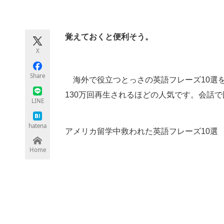
モノづくり技術者専門サイト
エレクトロ
覚えておくと便利そう。
X
ちょっと気になるネットの話題
Share
海外で役立つとっさの英語フレーズ10選
130万回再生されるほどの人気です。会話
LINE
hatena
アメリカ留学中救われた英語フレーズ10選
Home