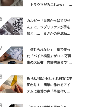
「トラウマだろこれww」 配
達員も腰を抜かす“衝撃ビジュ
6
アル”が710万表示 「通報さ
カルビー「白黒かっぱえびせ
れそうww」「流石に叫んでま
ん」に、ジブリファンが手を
う」
加え…… まさかの完成品に
「天才」「めちゃくちゃ描き
7
にくいのに……」
「信じられない」 紙で作っ
た「バイク模型」が1100万再
生の大反響 内部構造まで“完
全再現”し驚きの声
8
折り紙4枚がおしゃれ雑貨に早
変わり！ 簡単に作れるアイ
テムに絶賛の声「早速作りま
した」「すごい!!かわい
9
い！」