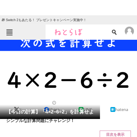
🎁 Switch 2もあたる！ プレゼントキャンペーン実施中！
ねとらぼメニュー
TOP
ニュース
エンタメ
クイズ
グルメ
地域
住まい
教育・育児
動物
リサーチ
クイズ
2024/05/09 17:15（公開）
X
Share
LINE
hatena
会員記事
【今日の計算】「4×2−6÷2」を計算せよ
シンプルな計算問題にチャレンジ！
メディア
目次を表示
注目記事を集めた総合ページ