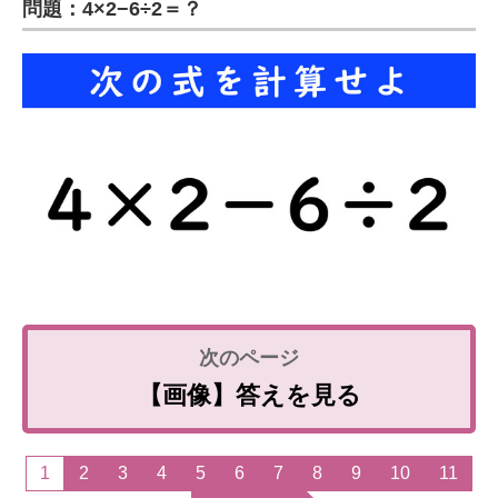
問題：4×2−6÷2＝？
企業向けIT製品の総合サイト
IT製品の技術・比較・事例
製造業のIT導入・活用を支援
モノづくり技術者専門サイト
エレクトロニクス専門サイト
電子設計の基本と応用
エネルギーの専門メディア
建設×テクノロジーの最前線
【画像】答えを見る
ちょっと気になるネットの話題
1
2
3
4
5
6
7
8
9
10
11