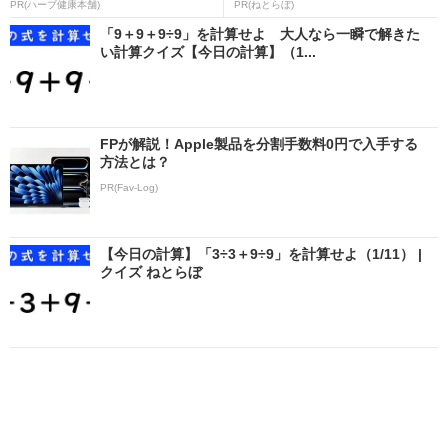
PR(ハーブ健康本舗)
PR(ねとらぼ)
「9＋9＋9÷9」を計算せよ 大人なら一瞬で解きた
い計算クイズ【今日の計算】（1...
FPが解説！Apple製品を分割手数料0円で入手する
方法とは？
PR(Fav-Log)
【今日の計算】「3÷3＋9÷9」を計算せよ（1/11） |
クイズ ねとらぼ