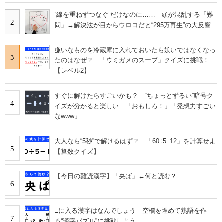
“線を重ねずつなぐ”だけなのに…… 頭が混乱する「難
2
問」→解決法が目からウロコだと“295万再生”の大反響
嫌いなものを冷蔵庫に入れておいたら嫌いではなくなっ
3
たのはなぜ？ 「ウミガメのスープ」クイズに挑戦！
【レベル2】
すぐに解けたらすごいかも？ “ちょっとずるい”暗号ク
4
イズが分かると楽しい 「おもしろ！」「発想力すごい
なwww」
大人なら“5秒”で解けるはず？ 「60÷5−12」を計算せよ
5
【算数クイズ】
【今日の難読漢字】「央ば」←何と読む？
6
□に入る漢字はなんでしょう 空欄を埋めて熟語を作
7
る“漢字パズル”に挑戦しよう