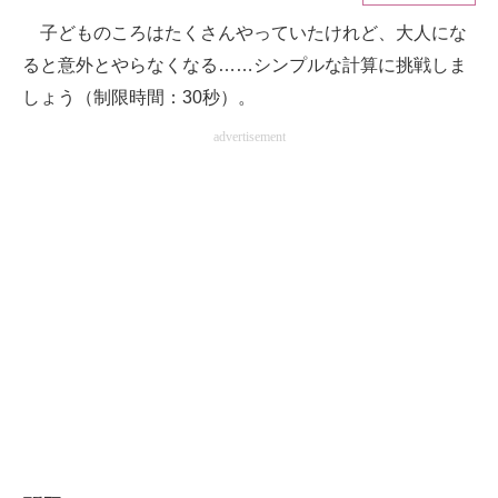
子どものころはたくさんやっていたけれど、大人にな
ITの今と未来を見通す
ると意外とやらなくなる……シンプルな計算に挑戦しま
スマホと通信の最新トレンド
しょう（制限時間：30秒）。
advertisement
進化するPCとデバイスの未来
好きが集まる 比べて選べる
ビジネスと働き方のヒント
AI活用のいまが分かる
企業ITのトレンドを詳説
経営リーダーのコミュニティ
マーケ×ITの今がよく分かる
ITエンジニア向け専門サイト