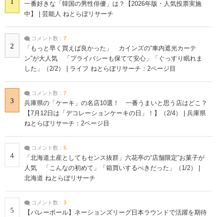
1
一番好きな「韓国の男性俳優」は？【2026年版・人気投票実施
中】 | 芸能人 ねとらぼリサーチ
コメント数：
7
2
「もっと早く買えば良かった」 カインズの“車内遮光カーテ
ン”が大人気 「プライバシーも保てて安心」「ぐっすり眠れま
した」（2/2） | ライフ ねとらぼリサーチ：2ページ目
コメント数：
7
3
兵庫県の「ケーキ」の名店10選！ 一番うまいと思う店はどこ？
【7月12日は「デコレーションケーキの日」！】（2/4） | 兵庫県
ねとらぼリサーチ：2ページ目
コメント数：
5
4
「北海道土産としてもセンス抜群」六花亭の“店舗限定”お菓子が
人気 「こんなの初めて」「箱買いするべきだった」（1/2） |
北海道 ねとらぼリサーチ
コメント数：
3
5
【バレーボール】ネーションズリーグ日本ラウンドで活躍を期待