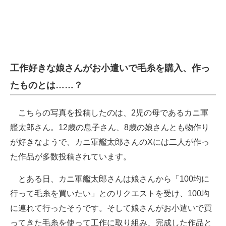
企業向けIT製品の総合サイト
IT製品の技術・比較・事例
製造業のIT導入・活用を支援
工作好きな娘さんがお小遣いで毛糸を購入、作っ
モノづくり技術者専門サイト
たものとは……？
エレクトロニクス専門サイト
こちらの写真を投稿したのは、2児の母であるカニ軍
電子設計の基本と応用
艦太郎さん。12歳の息子さん、8歳の娘さんとも物作り
が好きなようで、カニ軍艦太郎さんのXには二人が作っ
エネルギーの専門メディア
た作品が多数投稿されています。
建設×テクノロジーの最前線
とある日、カニ軍艦太郎さんは娘さんから「100均に
ちょっと気になるネットの話題
行って毛糸を買いたい」とのリクエストを受け、100均
に連れて行ったそうです。そして娘さんがお小遣いで買
ってきた毛糸を使って工作に取り組み、完成した作品と