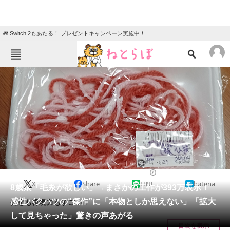
🎁 Switch 2もあたる！ プレゼントキャンペーン実施中！
ねとらぼメニュー
TOP
ニュース
エンタメ
クイズ
グルメ
地域
住まい
教育・育児
動物
リサーチ
育児
2024/05/14 06:00（公開）
X
Share
LINE
hatena
会員記事
8歳娘「毛糸が欲しい」→まさかの工作が393万表示！
感性バクハツの“傑作”に「本物としか思えない」「拡大
発想も再現力もすごい！
メディア
して見ちゃった」驚きの声あがる
目次を表示
注目記事を集めた総合ページ