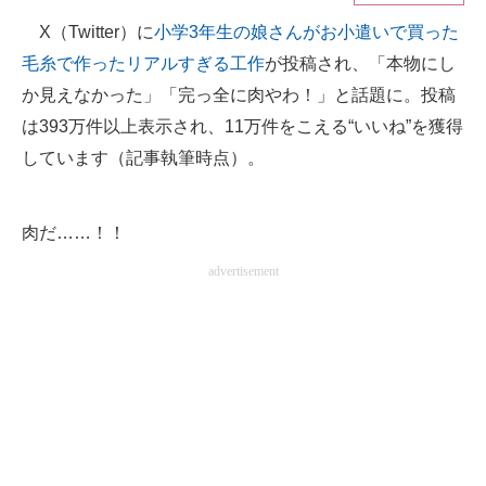
X（Twitter）に
小学3年生の娘さんがお小遣いで買った
ITの今と未来を見通す
毛糸で作ったリアルすぎる工作
が投稿され、「本物にし
スマホと通信の最新トレンド
か見えなかった」「完っ全に肉やわ！」と話題に。投稿
は393万件以上表示され、11万件をこえる“いいね”を獲得
進化するPCとデバイスの未来
しています（記事執筆時点）。
好きが集まる 比べて選べる
肉だ……！！
ビジネスと働き方のヒント
advertisement
AI活用のいまが分かる
企業ITのトレンドを詳説
経営リーダーのコミュニティ
マーケ×ITの今がよく分かる
ITエンジニア向け専門サイト