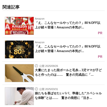
関連記事
Amazon
「え、こんなセールやってたの？」80％OFF以
上が続々登場！Amazonの本気が...
PR
Amazon
「え、こんなセールやってたの？」80％OFF以
上が続々登場！Amazonの本気が...
PR
公開 2025/09/26
大量にたまった段ボールと毛糸→3児ママが子ど
もと作ったのは…… 驚きの完成品に「...
公開 2025/03/31
娘たちを喜ばせたいパパ、準備した“スペシャル
な体験”とは…… 驚きの発想に「泣き...