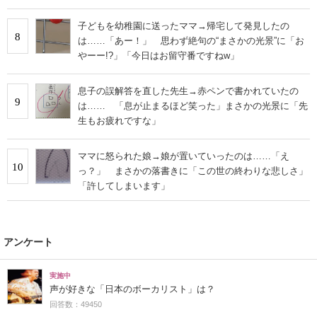
子どもを幼稚園に送ったママ→帰宅して発見したの
8
は……「あー！」 思わず絶句の“まさかの光景”に「お
やーー!?」「今日はお留守番ですねw」
息子の誤解答を直した先生→赤ペンで書かれていたの
9
は…… 「息が止まるほど笑った」まさかの光景に「先
生もお疲れですな」
ママに怒られた娘→娘が置いていったのは……「え
10
っ？」 まさかの落書きに「この世の終わりな悲しさ」
「許してしまいます」
アンケート
実施中
声が好きな「日本のボーカリスト」は？
回答数：49450