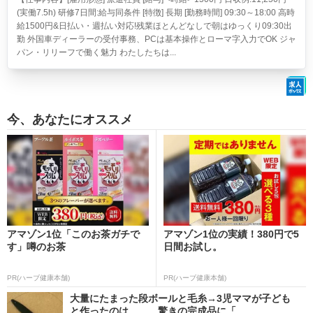
(実働7.5h) 研修7日間:給与同条件 [特徴] 長期 [勤務時間] 09:30～18:00 高時
給1500円&日払い・週払い対応!残業ほとんどなしで朝はゆっくり09:30出
勤 外国車ディーラーの受付事務、PCは基本操作とローマ字入力でOK ジャ
パン・リリーフで働く魅力 わたしたちは...
今、あなたにオススメ
アマゾン1位「このお茶ガチで
アマゾン1位の実績！380円で5
す」噂のお茶
日間お試し。
PR(ハーブ健康本舗)
PR(ハーブ健康本舗)
大量にたまった段ボールと毛糸→3児ママが子ども
と作ったのは…… 驚きの完成品に「...