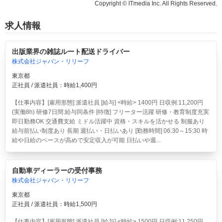
Copyright © ITmedia Inc. All Rights Reserved.
求人情報
出版業界の雑誌ルート配送ドライバー
株式会社ジャパン・リリーフ
東京都
正社員 / 派遣社員：時給1,400円
【仕事内容】[雇用形態] 派遣社員 [給与] <時給> 1400円 日収例:11,200円
(実働8h) 研修7日間:給与同条件 [特徴] フリーター活躍 研修・教育制度充実
即日勤務OK 交通費支給 ミドル活躍中 資格・スキルを活かせる 制服あり
給与前払い制度あり 長期 週払い・日払いあり [勤務時間] 06:30～15:30 時
給や日給のベースが高めで安定収入が可能 日払いや週...
自動車ディーラーの受付事務
株式会社ジャパン・リリーフ
東京都
正社員 / 派遣社員：時給1,500円
【仕事内容】[雇用形態] 派遣社員 [給与] <時給> 1500円 日収例:11,250円