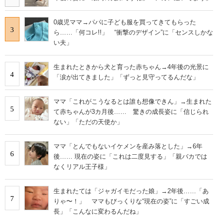
0歳児ママ→パパに子ども服を買ってきてもらった
3
ら……「何コレ!!」 “衝撃のデザイン”に「センスしかな
い夫」
生まれたときから犬と育った赤ちゃん→4年後の光景に
4
「涙が出てきました」「ずっと見守ってるんだな」
ママ「これがこうなるとは誰も想像できん」→生まれた
5
て赤ちゃんが3カ月後…… 驚きの成長姿に「信じられ
ない」「ただの天使か」
ママ「とんでもないイケメンを産み落とした」→6年
6
後…… 現在の姿に「これは二度見する」「親バカでは
なくリアル王子様」
生まれたては「ジャガイモだった娘」→2年後……「あ
7
りゃ〜！」 ママもびっくりな“現在の姿”に「すごい成
長」「こんなに変わるんだね」