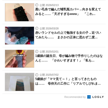
公開 2026/02/13
黒い毛糸で編んだ哺乳瓶カバー→向きを変えて
みると……「天才すぎるwww」 「これ...
公開 2026/03/28
赤いランドセルの上で勉強する女の子→近づい
てみたら…… まさかの正体に思わず二度...
公開 2025/02/01
1歳娘の誕生日、母が編み物で手作りしたのはな
んと…… 「かわいすぎます！」「私も...
公開 2025/07/02
5歳娘が「ママ見て～！」と言ってきたもの
は…… 母仰天の工作に「リアルでしびれま...
Recommended by