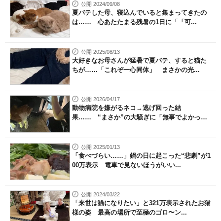
公開 2024/09/08
夏バテした母、寝込んでいると集まってきたの
は…… 心あたたまる残暑の1日に「「可...
公開 2025/08/13
大好きなお母さんが猛暑で夏バテ、すると猫た
ちが……「これぞ一心同体」 まさかの光...
公開 2026/04/17
動物病院を嫌がるネコ→逃げ回った結
果…… “まさか”の大騒ぎに「無事でよかっ
た」...
公開 2025/01/13
「食べづらい……」鍋の日に起こった“悲劇”が1
00万表示 電車で見ないほうがいい...
公開 2024/03/22
「来世は猫になりたい」と321万表示されたお猫
様の姿 最高の場所で至極のゴロ〜ン...