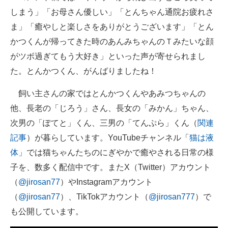
しまう」「お母さん優しい」「とんちゃん通院お疲れさ
ま」「癒やしと楽しさをありがとうございます」「とん
かつくんが帰ってきた時のあんみちゃんのＴみたいな顔
がツボ過ぎてもう大好き」といった声が寄せられまし
た。とんかつくん、がんばりましたね！
飼い主さんの家ではとんかつくんやあみつちゃんの
他、長老の「じろう」さん、長女の「みかん」ちゃん、
次男の「ぽてと」くん、三男の「てんぷら」くん（
関連
記事
）が暮らしています。YouTubeチャンネル「
猫は液
体
」では猫ちゃんたちのにぎやかで癒やされる日常の様
子を、数多く配信中です。またX（Twitter）アカウント
（
@jirosan77
）やInstagramアカウント
（
@jirosan77
）、TikTokアカウント（
@jirosan777
）で
も公開しています。