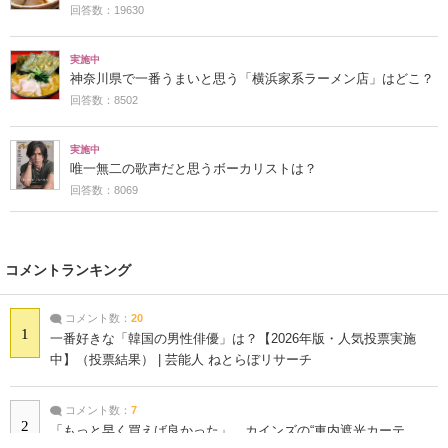
回答数：19630
実施中
神奈川県で一番うまいと思う「横浜家系ラーメン店」はどこ？
回答数：8502
実施中
唯一無二の歌声だと思うボーカリストは？
回答数：8069
コメントランキング
コメント数：
20
1
一番好きな「韓国の男性俳優」は？【2026年版・人気投票実施
中】（投票結果） | 芸能人 ねとらぼリサーチ
コメント数：
7
2
「もっと早く買えば良かった」 カインズの“車内遮光カーテ