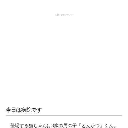
企業向けIT製品の総合サイト
advertisement
IT製品の技術・比較・事例
製造業のIT導入・活用を支援
モノづくり技術者専門サイト
エレクトロニクス専門サイト
電子設計の基本と応用
エネルギーの専門メディア
建設×テクノロジーの最前線
ちょっと気になるネットの話題
今日は病院です
登場する猫ちゃんは3歳の男の子「とんかつ」くん。