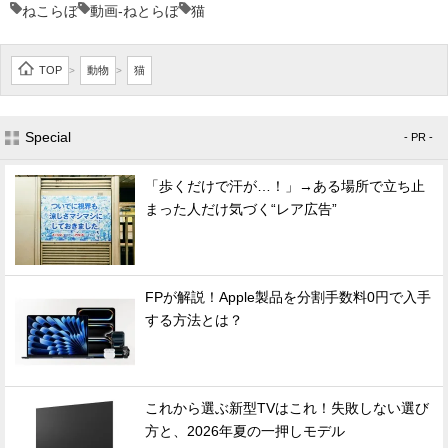
ねこらぼ
動画-ねとらぼ
猫
TOP
動物
猫
>
>
Special
- PR -
「歩くだけで汗が…！」→ある場所で立ち止
まった人だけ気づく“レア広告”
FPが解説！Apple製品を分割手数料0円で入手
する方法とは？
これから選ぶ新型TVはこれ！失敗しない選び
方と、2026年夏の一押しモデル