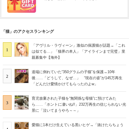
「猫」のアクセスランキング
「アヴリル・ラヴィーン」激似の保護猫が話題→「これ
1
は似てる…」「猫界の本人」「アイラインまで完璧」里
親募集中【海外】
道端に倒れていた“350グラムの子猫”を保護→10年
2
後……「どうして、なぜ…」 “現在の姿”が145万再生
「どんだけ愛情かけてもらったのよw」
育児放棄された子猫を“無関係な母猫”に預けてみた
3
ら……「ホントに凄いね!!」232万再生の信じられない光
景に「泣いてまうやろ～～」
愛猫に1本だけ生えている黒いヒゲ→「抜けたらちょう