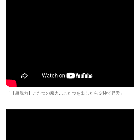
「【超脱力】こたつの魔力…こたつを出したら３秒で昇天」