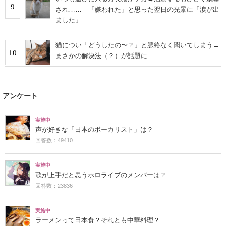
9
され…… 「嫌われた」と思った翌日の光景に「涙が出
ました」
猫につい「どうしたの〜？」と脈絡なく聞いてしまう→
10
まさかの解決法（？）が話題に
アンケート
実施中
声が好きな「日本のボーカリスト」は？
回答数：49410
実施中
歌が上手だと思うホロライブのメンバーは？
回答数：23836
実施中
ラーメンって日本食？それとも中華料理？