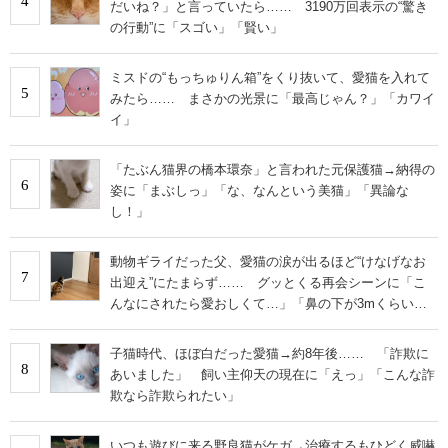
4
だいね？」と言っていたら…… 3190万回表示の“驚き
の行動”に「スゴい」「賢い」
ミスドの“もっちゅりん箱”をくり抜いて、愛猫を入れて
5
みたら…… まさかの光景に「最高じゃん？」「カワイ
イ」
「たぶん猫界の橋本環奈」と言われた元保護猫→納得の
6
姿に「まぶしっ」「な、なんという美猫」「異論な
し！」
動物ギライだった父、愛猫の涙が出るほど“けなげなお
7
出迎え”にたまらず…… グッとくる再会シーンに「こ
んなにされたら愛おしくて…」「鼻の下が3mくらい伸
びそうw」
子猫時代、ほぼ白だった愛猫→約8年後…… 「詐欺に
8
あいました」 飼い主仰天の現在に「えっ」「こんな詐
欺なら詐欺られたい」
いつも遊びに来る野良猫がケガ→治療するもひどく威嚇