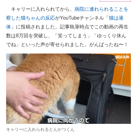
キャリーに入れられてから、
病院に連れられることを
ITの今と未来を見通す
察した猫ちゃんの反応
がYouTubeチャンネル「
猫は液
スマホと通信の最新トレンド
体
」に投稿されました。記事執筆時点でこの動画の再生
数は8万回を突破し、「笑ってしまう」「ゆっくり休ん
進化するPCとデバイスの未来
でね」といった声が寄せられました。がんばったね〜！
好きが集まる 比べて選べる
ビジネスと働き方のヒント
AI活用のいまが分かる
企業ITのトレンドを詳説
経営リーダーのコミュニティ
マーケ×ITの今がよく分かる
キャリーに入れられるとんかつくん
ITエンジニア向け専門サイト