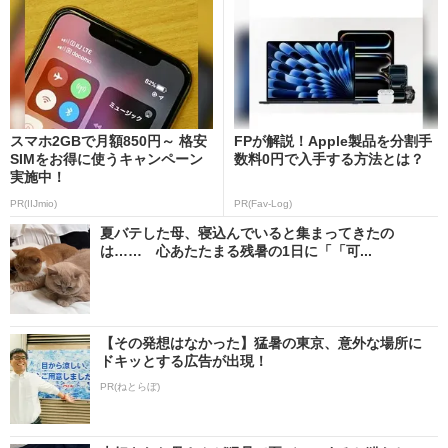
スマホ2GBで月額850円～ 格安
FPが解説！Apple製品を分割手
SIMをお得に使うキャンペーン
数料0円で入手する方法とは？
実施中！
PR(IIJmio)
PR(Fav-Log)
夏バテした母、寝込んでいると集まってきたの
は…… 心あたたまる残暑の1日に「「可...
【その発想はなかった】猛暑の東京、意外な場所に
ドキッとする広告が出現！
PR(ねとらぼ)