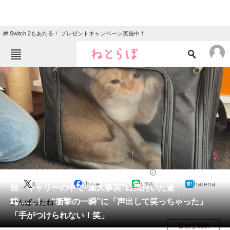
🎁 Switch 2もあたる！ プレゼントキャンペーン実施中！
ねとらぼメニュー
TOP
ニュース
エンタメ
クイズ
グルメ
地域
住まい
教育・育児
動物
リサーチ
猫
2024/05/31 06:00（公開）
X
Share
LINE
hatena
会員記事
猫、キャリーの中で“重大事実”に気付いた途
端……！ “衝撃の一瞬”に「声出して笑っちゃった」
がんばったね！
メディア
「手がつけられない！笑」
目次を表示
注目記事を集めた総合ページ