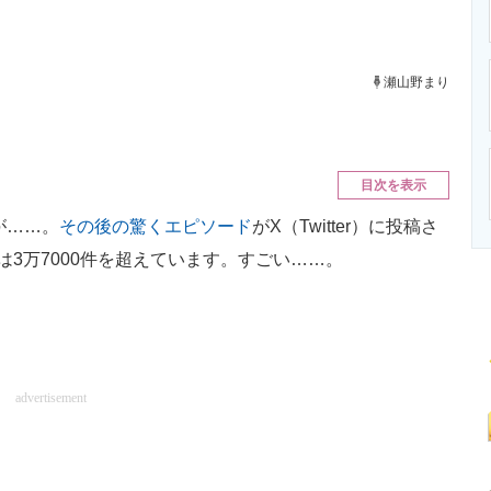
ニクス専門サイト
電子設計の基本と応用
エネルギーの専
瀬山野まり
目次を表示
が……。
その後の驚くエピソード
がX（Twitter）に投稿さ
は3万7000件を超えています。すごい……。
advertisement