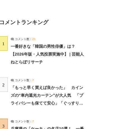
コメントランキング
コメント数：
21
1
一番好きな「韓国の男性俳優」は？
【2026年版・人気投票実施中】 | 芸能人
ねとらぼリサーチ
コメント数：
7
2
「もっと早く買えば良かった」 カイン
ズの“車内遮光カーテン”が大人気 「プ
ライバシーも保てて安心」「ぐっすり眠
れました」（2/2） | ライフ ねとらぼリ
サーチ：2ページ目
コメント数：
7
3
兵庫県の「ケーキ」の名店10選！ 一番