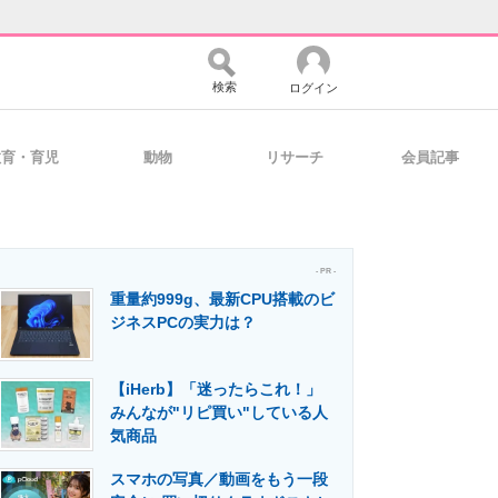
検索
ログイン
教育・育児
動物
リサーチ
会員記事
バイスの未来
好きが集まる 比べて選べる
- PR -
重量約999g、最新CPU搭載のビ
コミュニティ
マーケ×ITの今がよく分かる
ジネスPCの実力は？
【iHerb】「迷ったらこれ！」
・活用を支援
みんなが"リピ買い"している人
気商品
スマホの写真／動画をもう一段