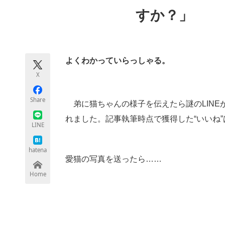
モノづくり技術者専門サイト
エレクトロ
すか？」
ちょっと気になるネットの話題
よくわかっていらっしゃる。
X
Share
弟に猫ちゃんの様子を伝えたら謎のLINE
れました。記事執筆時点で獲得した“いいね”
LINE
hatena
愛猫の写真を送ったら……
Home