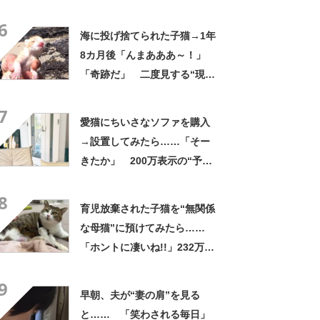
「ほんとに良いパパ」「振り
6
回されてて草」
海に投げ捨てられた子猫→1年
8カ月後「んまあああ～！」
「奇跡だ」 二度見する“現在
の姿”に「泣きました」
7
愛猫にちいさなソファを購入
→設置してみたら……「そー
きたか」 200万表示の“予想
外の結果”に「わかってるな
8
ぁ〜笑」「そりゃそうやろ」
育児放棄された子猫を“無関係
な母猫”に預けてみたら……
「ホントに凄いね!!」232万再
生の信じられない光景に「泣
9
いてまうやろ～～」
早朝、夫が“妻の肩”を見る
と…… 「笑わされる毎日」