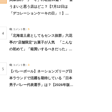
うまいと思う店はどこ？【7月12日は
「デコレーションケーキの日」！】
（2/4） | 兵庫県 ねとらぼリサーチ：2ペ
ージ目
コメント数：
5
4
「北海道土産としてもセンス抜群」六花
亭の“店舗限定”お菓子が人気 「こんな
の初めて」「箱買いするべきだった」
（1/2） | 北海道 ねとらぼリサーチ
コメント数：
3
5
【バレーボール】ネーションズリーグ日
本ラウンドで活躍を期待している「日本
男子バレー代表選手」は？【2026年版・
人気投票実施中】（投票結果） | スポー
ツ ねとらぼリサーチ