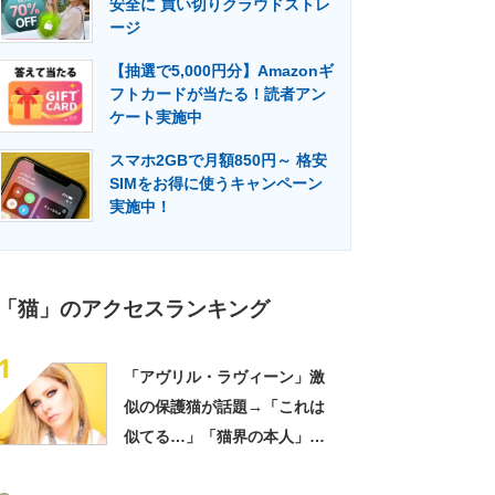
安全に 買い切りクラウドストレ
門メディア
建設×テクノロジーの最前線
ージ
【抽選で5,000円分】Amazonギ
フトカードが当たる！読者アン
ケート実施中
スマホ2GBで月額850円～ 格安
SIMをお得に使うキャンペーン
実施中！
「猫」のアクセスランキング
1
「アヴリル・ラヴィーン」激
似の保護猫が話題→「これは
似てる…」「猫界の本人」
「アイラインまで完璧」里親