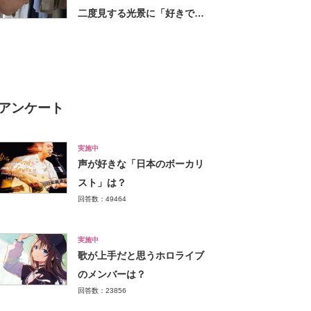
二度見する光景に「好きでた
まらないんですね笑」「泣け
てくるほど幸せ」
アンケート
実施中
声が好きな「日本のボーカリ
スト」は？
回答数：49464
実施中
歌が上手だと思うホロライブ
のメンバーは？
回答数：23856