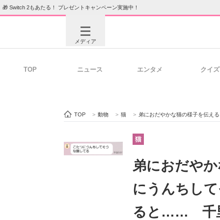
🎁 Switch 2もあたる！ プレゼントキャンペーン実施中！
メディア
TOP
ニュース
エンタメ
クイズ
注目記事を集めた総合ページ
ITの今
TOP
>
動物
>
猫
>
弟におだやかな猫の様子を伝えると「こた
ビジネスと働き方のヒント
AI活用
猫
弟におだやか
ITエンジニア向け専門サイト
企業向けI
にうんちして
ると…… 千