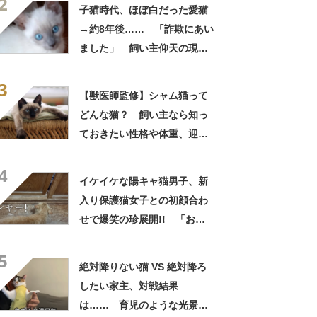
2
募集中【海外】
子猫時代、ほぼ白だった愛猫
→約8年後…… 「詐欺にあい
ました」 飼い主仰天の現在
に「えっ」「こんな詐欺なら
3
詐欺られたい」
【獣医師監修】シャム猫って
どんな猫？ 飼い主なら知っ
ておきたい性格や体重、迎え
方から寿命の特徴まで徹底解
4
説！
イケイケな陽キャ猫男子、新
入り保護猫女子との初顔合わ
せで爆笑の珍展開!! 「お茶
噴いちゃったｗ」「素敵すぎ
5
て泣ける」
絶対降りない猫 VS 絶対降ろ
したい家主、対戦結果
は…… 育児のような光景に