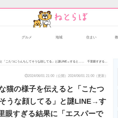
グルメ
地域
住まい
と未来を見通す
スマホと通信の最新トレンド
進化するPCとデ
つにうんちしてそうな顔してる」と謎LINE→すると…… 千里眼すぎる結果に「エスパーですか？」
のいまが分かる
企業ITのトレンドを詳説
経営リーダーの
2024/06/01 21:00（公開）
2024/06/01 21:00（更新）
な猫の様子を伝えると「こたつ
T製品の総合サイト
IT製品の技術・比較・事例
製造業のIT導入
そうな顔してる」と謎LINE→す
里眼すぎる結果に「エスパーで