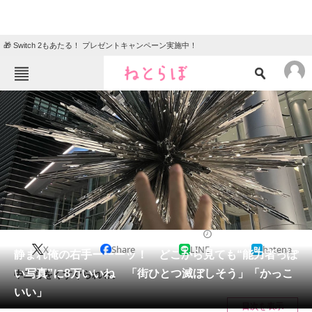
🎁 Switch 2もあたる！ プレゼントキャンペーン実施中！
ねとらぼメニュー
TOP
ニュース
エンタメ
クイズ
グルメ
地域
住まい
教育・育児
動物
リサーチ
写真
2024/06/22 19:00（公開）
X
Share
LINE
hatena
会員記事
静まれ俺の右手ーーーッ！ どこから見ても“能力者っぽ
い写真”に8万いいね 「街ひとつ滅ぼしそう」「かっこ
中二心をくすぐられる。
メディア
いい」
目次を表示
注目記事を集めた総合ページ