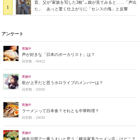
昔、父が“家族を写した3枚”→娘が見てみると……「声出
1
た」 あっと驚く仕上がりに「センスの塊」と反響
アンケート
実施中
声が好きな「日本のボーカリスト」は？
回答数：49412
実施中
歌が上手だと思うホロライブのメンバーは？
回答数：23836
実施中
ラーメンって日本食？それとも中華料理？
回答数：19630
実施中
神奈川県で一番うまいと思う「横浜家系ラーメン店」はどこ？