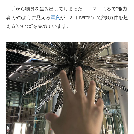
手から物質を生み出してしまった……？ まるで“能力
ITの今と未来を見通す
者”かのように見える
写真
が、X（Twitter）で約8万件を超
スマホと通信の最新トレンド
える“いいね”を集めています。
進化するPCとデバイスの未来
好きが集まる 比べて選べる
ビジネスと働き方のヒント
AI活用のいまが分かる
企業ITのトレンドを詳説
経営リーダーのコミュニティ
マーケ×ITの今がよく分かる
ITエンジニア向け専門サイト