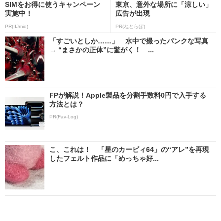
SIMをお得に使うキャンペーン
東京、意外な場所に「涼しい」
実施中！
広告が出現
PR(IIJmio)
PR(ねとらぼ)
「すごいとしか……」 水中で撮ったパンクな写真
→ “まさかの正体”に驚がく！ ...
FPが解説！Apple製品を分割手数料0円で入手する
方法とは？
PR(Fav-Log)
こ、これは！ 「星のカービィ64」の“アレ”を再現
したフェルト作品に「めっちゃ好...