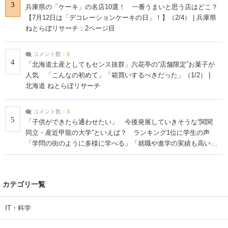
3
兵庫県の「ケーキ」の名店10選！ 一番うまいと思う店はどこ？
【7月12日は「デコレーションケーキの日」！】（2/4） | 兵庫県
ねとらぼリサーチ：2ページ目
コメント数：
5
4
「北海道土産としてもセンス抜群」六花亭の“店舗限定”お菓子が
人気 「こんなの初めて」「箱買いするべきだった」（1/2） |
北海道 ねとらぼリサーチ
コメント数：
3
5
「子供ができたら通わせたい」 今後発展していきそうな“関関
同立・産近甲龍の大学”といえば？ ランキング1位に学生の声
「学問の街のように多様に学べる」「就職や進学の実績も高い」
| 大学 ねとらぼリサーチ
カテゴリ一覧
IT・科学