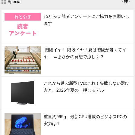
Special
- PR -
ねとらぼ 読者アンケートにご協力をお願いし
ます
階段イヤ！ 階段イヤ！夏は階段が暑くてイ
ヤ！ →まさかの発想で涼しく？
これから選ぶ新型TVはこれ！失敗しない選び
方と、2026年夏の一押しモデル
重量約999g、最新CPU搭載のビジネスPCの
実力は？