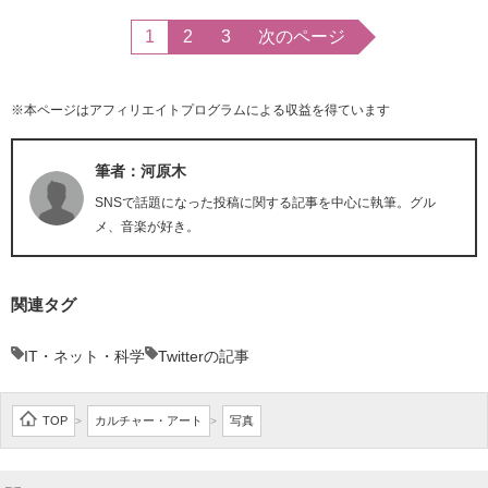
1
2
3
次のページ
※本ページはアフィリエイトプログラムによる収益を得ています
筆者：河原木
SNSで話題になった投稿に関する記事を中心に執筆。グル
メ、音楽が好き。
関連タグ
IT・ネット・科学
Twitterの記事
TOP
カルチャー・アート
写真
>
>