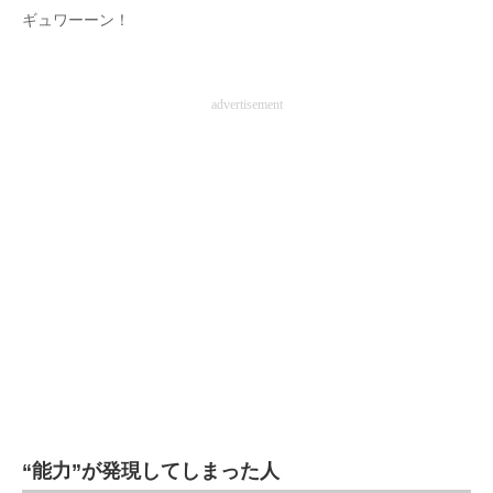
ギュワーーン！
企業向けIT製品の総合サイト
IT製品の技術・比較・事例
advertisement
製造業のIT導入・活用を支援
モノづくり技術者専門サイト
エレクトロニクス専門サイト
電子設計の基本と応用
エネルギーの専門メディア
建設×テクノロジーの最前線
ちょっと気になるネットの話題
“能力”が発現してしまった人