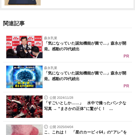
関連記事
森永乳業
「気になっていた認知機能が菌で…」森永が開
発。感動の70代続出
PR
森永乳業
「気になっていた認知機能が菌で…」森永が開
発。感動の70代続出
PR
公開 2024/11/28
「すごいとしか……」 水中で撮ったパンクな
写真 → “まさかの正体”に驚がく！ ...
公開 2025/04/04
こ、これは！ 「星のカービィ64」の“アレ”を