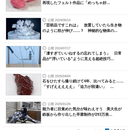
再現したフェルト作品に「めっちゃ好...
公開 2024/06/14
「芸術品ですこれは」 放置していたら生き物
のように枝が伸び……？ 神秘的な物体の...
公開 2024/07/17
「凄すぎていいねするの忘れてしまう」 日常
品が“浮いている”ように見える超絶技巧...
公開 2025/04/04
石をひたすら撮り続けて4年、比べてみると……
「すげえええええ」「迫力が段違い」 ...
公開 2025/01/26
能力者に目覚めた気分が味わえそう 美大生が
鉄板から作り出した卒業制作が293万表...