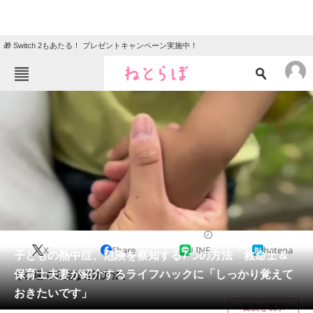
🎁 Switch 2もあたる！ プレゼントキャンペーン実施中！
ねとらぼメニュー
TOP
ニュース
エンタメ
クイズ
グルメ
地域
住まい
教育・育児
動物
リサーチ
ライフハック
2024/07/02 09:00（公開）
X
Share
LINE
hatena
会員記事
子どもの熱中症、危険を察知する7つの方法 救命士＆
保育士夫妻が紹介するライフハックに「しっかり覚えて
その場で可能な確認方法。
メディア
おきたいです」
目次を表示
注目記事を集めた総合ページ