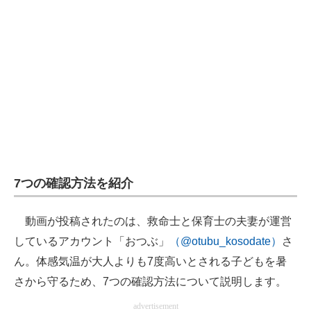
企業向けIT製品の総合サイト
IT製品の技術・比較・事例
製造業のIT導入・活用を支援
モノづくり技術者専門サイト
エレクトロニクス専門サイト
電子設計の基本と応用
7つの確認方法を紹介
エネルギーの専門メディア
動画が投稿されたのは、救命士と保育士の夫妻が運営
建設×テクノロジーの最前線
しているアカウント「おつぶ」
（@otubu_kosodate）
さ
ちょっと気になるネットの話題
ん。体感気温が大人よりも7度高いとされる子どもを暑
さから守るため、7つの確認方法について説明します。
advertisement