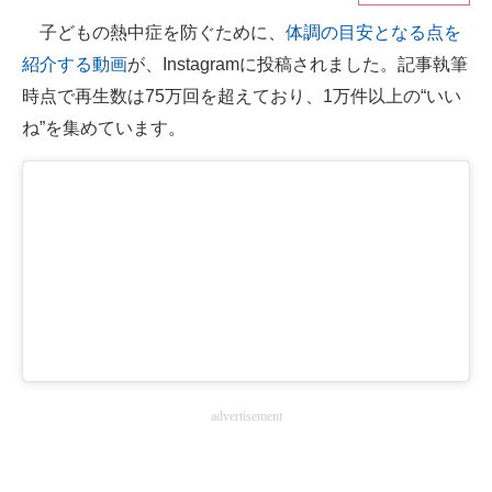
子どもの熱中症を防ぐために、
体調の目安となる点を
ITの今と未来を見通す
紹介する動画
が、Instagramに投稿されました。記事執筆
スマホと通信の最新トレンド
時点で再生数は75万回を超えており、1万件以上の“いい
ね”を集めています。
進化するPCとデバイスの未来
好きが集まる 比べて選べる
ビジネスと働き方のヒント
AI活用のいまが分かる
企業ITのトレンドを詳説
経営リーダーのコミュニティ
advertisement
マーケ×ITの今がよく分かる
ITエンジニア向け専門サイト