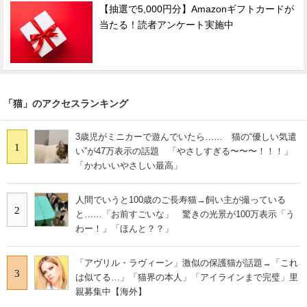
【抽選で5,000円分】Amazonギフトカードが
当たる！読者アンケート実施中
「猫」のアクセスランキング
3歳児がミニカーで遊んでいたら…… 猫の“優しい気遣
1
い”が47万表示の話題 「やさしすぎる〜〜〜！！！」
「かわいいやさしい最高」
人間でいうと100歳のご長寿猫→飼い主が撮っている
2
と……「お前すごいな」 驚きの光景が100万表示「う
わー！」「ほんと？？」
「アヴリル・ラヴィーン」激似の保護猫が話題→「これ
3
は似てる…」「猫界の本人」「アイラインまで完璧」里
親募集中【海外】