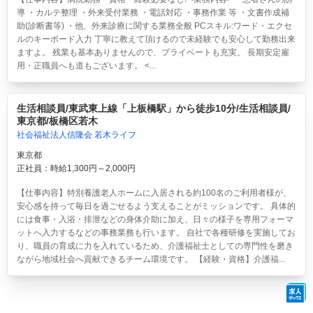
導 ・カルテ整理 ・外来受付業務 ・電話対応 ・事務作業 等 ・文書作成補
助(診断書等) ・他、外来診療に関する業務全般 PCスキル:ワード・エクセ
ルのキーボード入力 丁寧に教えて頂けるので未経験でも安心して勤務出来
ますよ。 残業も基本ありませんので、プライベートも充実。 長期安定雇
用・正職員へも道もございます。 <...
生活相談員/東武東上線「上板橋駅」から徒歩10分/生活相談員/
東京都/板橋区若木
社会福祉法人信隆会 若木ライフ
東京都
正社員：時給1,300円～2,000円
【仕事内容】特別養護老人ホームに入居される約100名のご利用者様が、
安心感を持って毎日を過ごせるよう支えることがミッションです。 具体的
には食事・入浴・排泄などの身体介助に加え、日々の様子を専用フォーマ
ットへ入力するなどの事務業務も行います。 自社で各種研修を実施してお
り、職員の育成に力を入れているため、介護福祉士としての専門性を磨き
ながら地域社会へ貢献できるチーム環境です。 【経験・資格】介護福...