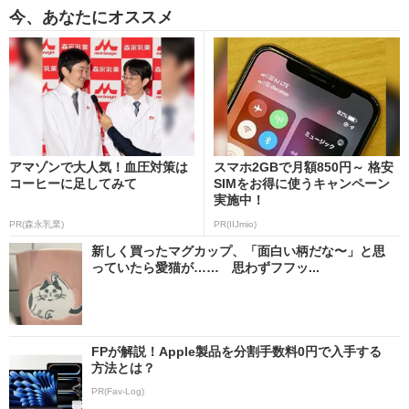
今、あなたにオススメ
アマゾンで大人気！血圧対策は
スマホ2GBで月額850円～ 格安
コーヒーに足してみて
SIMをお得に使うキャンペーン
実施中！
PR(森永乳業)
PR(IIJmio)
新しく買ったマグカップ、「面白い柄だな〜」と思
っていたら愛猫が…… 思わずフフッ...
FPが解説！Apple製品を分割手数料0円で入手する
方法とは？
PR(Fav-Log)