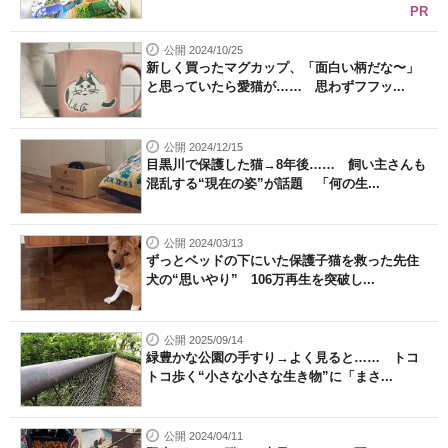
PR
公開 2024/10/25
新しく買ったマグカップ、「面白い柄だな〜」
と思っていたら愛猫が…… 思わずフフッ...
公開 2024/12/15
目黒川で保護した猫→8年後…… 飼い主さんも
混乱する“現在の姿”が話題 「何の生...
公開 2024/03/13
ずっとベッドの下にいた保護子猫を救った先住
犬の“思いやり” 106万再生を突破し...
公開 2025/09/14
緑豊かな公園の手すり→よく見ると…… トコ
トコ歩く“小さな小さな生き物”に「まさ...
公開 2024/04/11