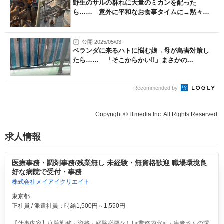
野生のサルの群れに大量のミカンを配った
ら…… 意外に平和なお食事タイムに→黙々
と...
公開 2025/05/03
ベランダに来るハトに悩む娘→母が鳥害対策し
たら…… 「そこからかい!!」まさかの...
Recommended by
Copyright © ITmedia Inc. All Rights Reserved.
求人情報
医療事務・調剤事務/残業無し 未経験・無資格歓迎 職場環境良
好な病院で受付・事務
株式会社メイアイクリエイト
東京都
正社員 / 派遣社員：時給1,500円～1,550円
【仕事内容】病院勤務・資格・経験必要なし! <業務内容> ・患者さんの誘