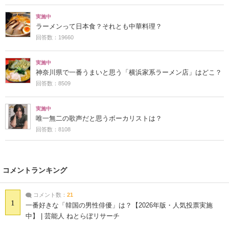
実施中
ラーメンって日本食？それとも中華料理？
回答数：19660
実施中
神奈川県で一番うまいと思う「横浜家系ラーメン店」はどこ？
回答数：8509
実施中
唯一無二の歌声だと思うボーカリストは？
回答数：8108
コメントランキング
コメント数：
21
1
一番好きな「韓国の男性俳優」は？【2026年版・人気投票実施
中】 | 芸能人 ねとらぼリサーチ