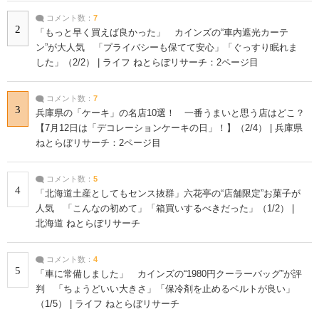
コメント数：
7
2
「もっと早く買えば良かった」 カインズの“車内遮光カーテ
ン”が大人気 「プライバシーも保てて安心」「ぐっすり眠れま
した」（2/2） | ライフ ねとらぼリサーチ：2ページ目
コメント数：
7
3
兵庫県の「ケーキ」の名店10選！ 一番うまいと思う店はどこ？
【7月12日は「デコレーションケーキの日」！】（2/4） | 兵庫県
ねとらぼリサーチ：2ページ目
コメント数：
5
4
「北海道土産としてもセンス抜群」六花亭の“店舗限定”お菓子が
人気 「こんなの初めて」「箱買いするべきだった」（1/2） |
北海道 ねとらぼリサーチ
コメント数：
4
5
「車に常備しました」 カインズの“1980円クーラーバッグ”が評
判 「ちょうどいい大きさ」「保冷剤を止めるベルトが良い」
（1/5） | ライフ ねとらぼリサーチ