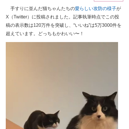
手すりに並んだ猫ちゃんたちの
愛らしい攻防の様子
が
ITの今と未来を見通す
X（Twitter）に投稿されました。記事執筆時点でこの投
スマホと通信の最新トレンド
稿の表示数は120万件を突破し、“いいね”は5万3000件を
超えています。どっちもかわいい〜！
進化するPCとデバイスの未来
好きが集まる 比べて選べる
ビジネスと働き方のヒント
AI活用のいまが分かる
企業ITのトレンドを詳説
経営リーダーのコミュニティ
マーケ×ITの今がよく分かる
ITエンジニア向け専門サイト