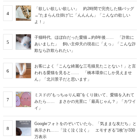
「欲しい欲しい欲しい」 約2時間で完売した猫バッグ
4
→“たまらん仕掛け”に「んんんん」「こんなの欲しい
よ！」
子猫時代、ほぼ白だった愛猫→約8年後…… 「詐欺に
5
あいました」 飼い主仰天の現在に「えっ」「こんな詐
欺なら詐欺られたい」
お客によく「こんな綺麗な三毛猫見たことない！」と言
6
われる愛猫を見ると…… 「橋本環奈にしか見えませ
ん」「北川景子だと思います」
ミスドの“もっちゅりん箱”をくり抜いて、愛猫を入れて
7
みたら…… まさかの光景に「最高じゃん？」「カワイ
イ」
Googleフォトをのぞいていたら、「気ままな友だち」と
8
表示され……「泣く泣く泣く」 エモすぎる“1枚”が330
万表示