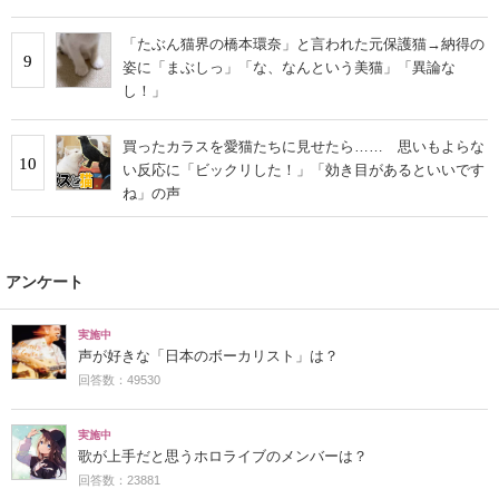
「たぶん猫界の橋本環奈」と言われた元保護猫→納得の
9
姿に「まぶしっ」「な、なんという美猫」「異論な
し！」
買ったカラスを愛猫たちに見せたら…… 思いもよらな
10
い反応に「ビックリした！」「効き目があるといいです
ね」の声
アンケート
実施中
声が好きな「日本のボーカリスト」は？
回答数：49530
実施中
歌が上手だと思うホロライブのメンバーは？
回答数：23881