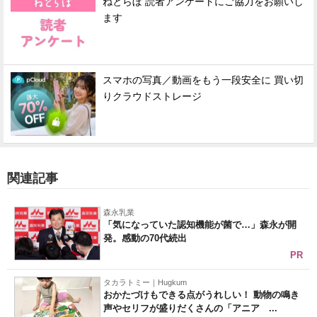
ねとらぼ 読者アンケートにご協力をお願いし
ます
スマホの写真／動画をもう一段安全に 買い切
りクラウドストレージ
関連記事
森永乳業
「気になっていた認知機能が菌で…」森永が開
発。感動の70代続出
PR
タカラトミー｜Hugkum
おかたづけもできる点がうれしい！ 動物の鳴き
声やセリフが盛りだくさんの「アニア ...