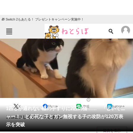
🎁 Switch 2もあたる！ プレゼントキャンペーン実施中！
ねとらぼメニュー
TOP
ニュース
エンタメ
クイズ
グルメ
地域
住まい
教育・育児
動物
リサーチ
猫
2024/07/10 07:00（公開）
X
Share
LINE
hatena
会員記事
1匹しか通れない幅の手すりに2匹の猫…… 「どいてニ
ャー！」と必死な子とガン無視する子の攻防が120万表
ニコニコして見守ってしまう。
メディア
示を突破
目次を表示
注目記事を集めた総合ページ