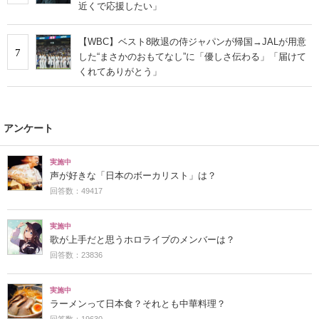
近くで応援したい」
【WBC】ベスト8敗退の侍ジャパンが帰国→JALが用意
7
した“まさかのおもてなし”に「優しさ伝わる」「届けて
くれてありがとう」
アンケート
実施中
声が好きな「日本のボーカリスト」は？
回答数：49417
実施中
歌が上手だと思うホロライブのメンバーは？
回答数：23836
実施中
ラーメンって日本食？それとも中華料理？
回答数：19630