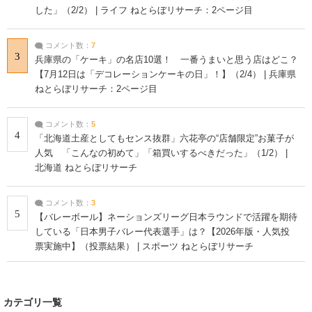
した」（2/2） | ライフ ねとらぼリサーチ：2ページ目
コメント数：
7
3
兵庫県の「ケーキ」の名店10選！ 一番うまいと思う店はどこ？
【7月12日は「デコレーションケーキの日」！】（2/4） | 兵庫県
ねとらぼリサーチ：2ページ目
コメント数：
5
4
「北海道土産としてもセンス抜群」六花亭の“店舗限定”お菓子が
人気 「こんなの初めて」「箱買いするべきだった」（1/2） |
北海道 ねとらぼリサーチ
コメント数：
3
5
【バレーボール】ネーションズリーグ日本ラウンドで活躍を期待
している「日本男子バレー代表選手」は？【2026年版・人気投
票実施中】（投票結果） | スポーツ ねとらぼリサーチ
カテゴリ一覧