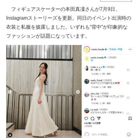
フィギュアスケーターの本田真凜さんが7月9日、
ITの今と未来を見通す
Instagramストーリーズを更新。同日のイベント出演時の
スマホと通信の最新トレンド
衣装と私服を披露しました。いずれも“背中”が印象的な
ファッションが話題になっています。
進化するPCとデバイスの未来
好きが集まる 比べて選べる
ビジネスと働き方のヒント
AI活用のいまが分かる
企業ITのトレンドを詳説
経営リーダーのコミュニティ
マーケ×ITの今がよく分かる
ITエンジニア向け専門サイト