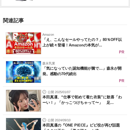
関連記事
Amazon
「え、こんなセールやってたの？」80％OFF以
上が続々登場！Amazonの本気が...
PR
森永乳業
「気になっていた認知機能が菌で…」森永が開
発。感動の70代続出
PR
公開 2025/01/07
本田真凜、“仕事で初めて着た衣装”に歓喜「わ
ーい！」「かっこつけちゃって〜」 足...
公開 2024/09/10
本田真凜の『ONE PIECE』ビビ役が再び話題