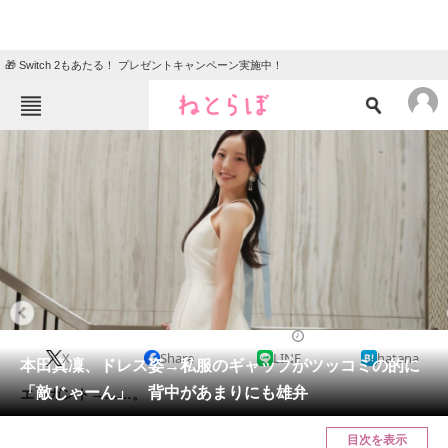
🎁 Switch 2もあたる！ プレゼントキャンペーン実施中！
ねとらぼメニュー
TOP
ニュース
エンタメ
クイズ
グルメ
地域
住まい
教育・育児
動物
リサーチ
スポーツ
2024/07/10 12:31（公開）
X
Share
LINE
hatena
会員記事
本田真凜、ドレス姿→私服のギャップがツッコミの的に
「敵じゃーん」 背中があまりにも雄弁
エレガント→……。
メディア
目次を表示
注目記事を集めた総合ページ