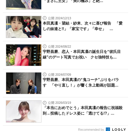
「まさに王女」「美の極み」と絶...
公開 2024/12/13
本田真凜・望結・紗来、次々に喜び報告 「愛
しの妹達と!!」「家宝です」「幸せ」 ...
公開 2024/08/22
宇野昌磨、恋人・本田真凜の誕生日を“彼氏目
線”のデート写真でお祝い クセ強特技も...
公開 2024/07/09
宇野昌磨、本田真凜の“鬼コーチ”ぶりをバラ
す 「やり直し！」が響く氷上動画が話題...
公開 2026/03/19
「本当におめでとう」本田真凜の報告に祝福殺
到→投稿したドレス姿に「透けてる!?」...
Recommended by