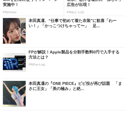
実施中！
広告が出現！
PR(IIJmio)
PR(ねとらぼ)
本田真凜、“仕事で初めて着た衣装”に歓喜「わー
い！」「かっこつけちゃって〜」 足...
FPが解説！Apple製品を分割手数料0円で入手する
方法とは？
PR(Fav-Log)
本田真凜の『ONE PIECE』ビビ役が再び話題 「ま
さに王女」「美の極み」と絶...