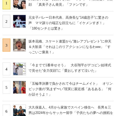
1
顔 「真美子さん発見」「ファンです」
元女子バレー日本代表、高身長な“14歳息子”に驚きの
2
声 ママ譲りの端正な顔立ちに「イケメンすぎ！」
「180センチとは驚き」
坂本花織、スケート連盟から“激レアプレゼント”に仰天
3
＆大歓喜「それはこのリアクションになるわww」「す
っごいご褒美！」
「今までで1番幸せそう」 大谷翔平がデコピン始球式
4
で見せた“全力笑顔”に「愛おしすぎて泣いた」
「五輪準決勝で負かされて今はチームメイト」 オリン
5
ピック後の“気まず〜い”現実に親近感「あるある」「何
か話そうよ！」
大久保嘉人、4月から家族でスペイン移住へ 長男＆三
6
男は2024年からサッカー留学「子供たちの夢への挑戦を