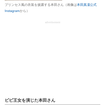
プリンセス風の衣装を披露する本田さん（画像は
本田真凜公式
企業向けIT製品の総合サイト
Instagram
から）
IT製品の技術・比較・事例
advertisement
製造業のIT導入・活用を支援
モノづくり技術者専門サイト
エレクトロニクス専門サイト
電子設計の基本と応用
エネルギーの専門メディア
建設×テクノロジーの最前線
ちょっと気になるネットの話題
ビビ王女を演じた本田さん