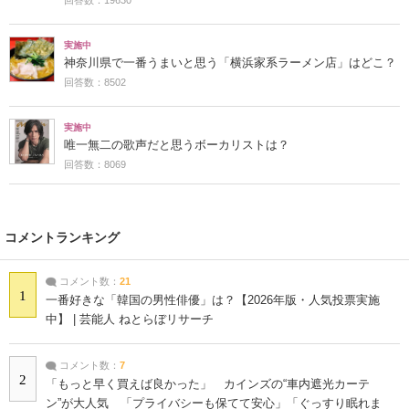
実施中
神奈川県で一番うまいと思う「横浜家系ラーメン店」はどこ？
回答数：8502
実施中
唯一無二の歌声だと思うボーカリストは？
回答数：8069
コメントランキング
コメント数：
21
1
一番好きな「韓国の男性俳優」は？【2026年版・人気投票実施
中】 | 芸能人 ねとらぼリサーチ
コメント数：
7
2
「もっと早く買えば良かった」 カインズの“車内遮光カーテ
ン”が大人気 「プライバシーも保てて安心」「ぐっすり眠れま