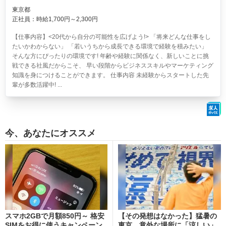
東京都
正社員：時給1,700円～2,300円
【仕事内容】<20代から自分の可能性を広げよう!> 「将来どんな仕事をし
たいかわからない」 「若いうちから成長できる環境で経験を積みたい」
そんな方にぴったりの環境です! 年齢や経験に関係なく、新しいことに挑
戦できる社風だからこそ、 早い段階からビジネススキルやマーケティング
知識を身につけることができます。 仕事内容 未経験からスタートした先
輩が多数活躍中! ...
今、あなたにオススメ
スマホ2GBで月額850円～ 格安
【その発想はなかった】猛暑の
SIMをお得に使うキャンペーン
東京、意外な場所に「涼しい」