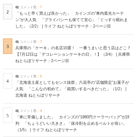
コメント数：
7
2
「もっと早く買えば良かった」 カインズの“車内遮光カーテ
ン”が大人気 「プライバシーも保てて安心」「ぐっすり眠れま
した」（2/2） | ライフ ねとらぼリサーチ：2ページ目
コメント数：
7
3
兵庫県の「ケーキ」の名店10選！ 一番うまいと思う店はどこ？
【7月12日は「デコレーションケーキの日」！】（2/4） | 兵庫県
ねとらぼリサーチ：2ページ目
コメント数：
5
4
「北海道土産としてもセンス抜群」六花亭の“店舗限定”お菓子が
人気 「こんなの初めて」「箱買いするべきだった」（1/2） |
北海道 ねとらぼリサーチ
コメント数：
4
5
「車に常備しました」 カインズの“1980円クーラーバッグ”が評
判 「ちょうどいい大きさ」「保冷剤を止めるベルトが良い」
（1/5） | ライフ ねとらぼリサーチ