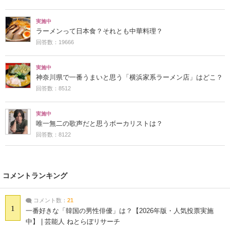
実施中
ラーメンって日本食？それとも中華料理？
回答数：19666
実施中
神奈川県で一番うまいと思う「横浜家系ラーメン店」はどこ？
回答数：8512
実施中
唯一無二の歌声だと思うボーカリストは？
回答数：8122
コメントランキング
コメント数：
21
1
一番好きな「韓国の男性俳優」は？【2026年版・人気投票実施
中】 | 芸能人 ねとらぼリサーチ