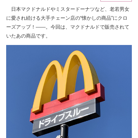
日本マクドナルドやミスタードーナツなど、老若男女
ITの今と未来を見通す
に愛され続ける大手チェーン店の“懐かしの商品”にクロ
スマホと通信の最新トレンド
ーズアップ！――。今回は、マクドナルドで販売されて
いたあの商品です。
進化するPCとデバイスの未来
好きが集まる 比べて選べる
ビジネスと働き方のヒント
AI活用のいまが分かる
企業ITのトレンドを詳説
経営リーダーのコミュニティ
マーケ×ITの今がよく分かる
ITエンジニア向け専門サイト