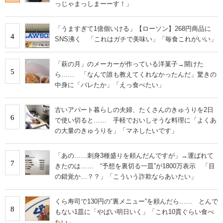
っじゃまっしまーーす！」
「うますぎて1億個いける」【ローソン】268円商品に
4
SNS沸く 「これはガチで美味い」「毎食これがいい」
「萩の月」のメーカーが作っている洋菓子→開けた
5
ら…… 「なんで誰も教えてくれなかったんだ」驚きの
中身に「バレたか」「えっ食べたい」
古いアパート暮らしの夫婦、たくさんのきゅうりを2日
6
で使い切ると…… 手軽でおいしそうな料理に「よくあ
の大量のきゅうりを」「マネしたいです」
「あの……刺身3種盛りを頼んだんですが」→運ばれて
7
きたのは…… “予想を裏切る一皿”が1800万表示 「目
の錯覚か…？？」「こういう詐欺ならあいたい」
くら寿司で130円の“裏メニュー”を頼んだら…… とんで
8
もない1皿に「やばい明日いく」「これ10貫ぐらい食べ
たい」