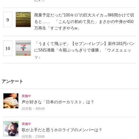
廃棄予定だった“100キロ”の巨大スイカ→8時間かけて切
9
ると…… 「こんなの初めて見た」まさかの中身が450
万再生「すごすぎやろw」
「うまくて飛ぶぞ」【セブン‐イレブン】新作181円パン
10
にSNS沸騰「今期ぶっちぎりで優勝」「ウメエェェッ
ッ」
アンケート
実施中
声が好きな「日本のボーカリスト」は？
回答数：49548
実施中
歌が上手だと思うホロライブのメンバーは？
回答数：23888