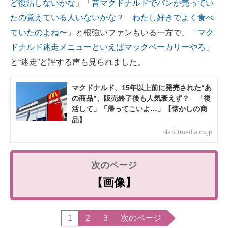
ど復活しないかな
」「
昔マクドナルドでパンが売ってい
たの覚えている人いないかな？ わたし好きでよく食べ
ていたのよね〜
」と根強いファンもいる一方で、「
マク
ドナルド迷走メニューといえばマックベーカリーやろ
」
と“迷走”と評する声も見られました。
マクドナルド、15年以上前に発売された“あ
の商品”、販売終了後も人気衰えず？ 「復
活して」「帰ってこいよ…」【懐かしの商
品】
nlab.itmedia.co.jp
【画像】
1
2
3
次のページ