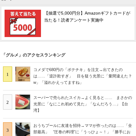
【抽選で5,000円分】Amazonギフトカードが
当たる！読者アンケート実施中
「グルメ」のアクセスランキング
コメダで680円の「ポテチキ」を注文→出てきたの
1
は……「逆詐欺すぎ」 目を疑う光景に「量間違えた？
w」「溢れかえってますね」
スーパーで売られたスイカ→よく見ると…… まさかの
2
光景に「なにこれ初めて見た」「なんだろう…」【台
湾】
おうちプールに友達を招待→ママが作ったのは……「全
3
部最高」 “圧巻の料理”に「うっひょ～！」「勝手にお