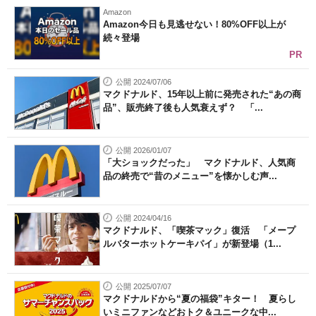
Amazon
Amazon今日も見逃せない！80%OFF以上が
続々登場
PR
公開 2024/07/06
マクドナルド、15年以上前に発売された“あの商
品”、販売終了後も人気衰えず？ 「...
公開 2026/01/07
「大ショックだった」 マクドナルド、人気商
品の終売で“昔のメニュー”を懐かしむ声...
公開 2024/04/16
マクドナルド、「喫茶マック」復活 「メープ
ルバターホットケーキパイ」が新登場（1...
公開 2025/07/07
マクドナルドから“夏の福袋”キター！ 夏らし
いミニファンなどおトク＆ユニークな中...