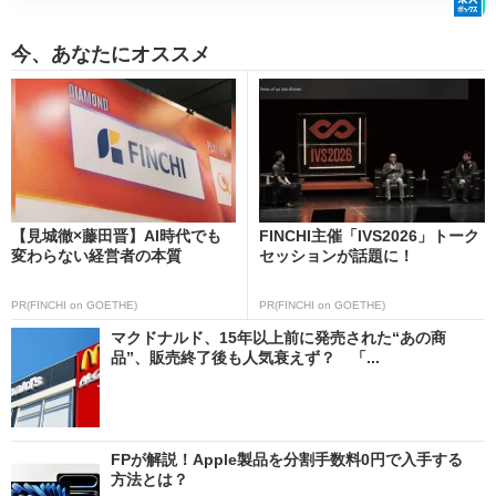
今、あなたにオススメ
【見城徹×藤田晋】AI時代でも
FINCHI主催「IVS2026」トーク
変わらない経営者の本質
セッションが話題に！
PR(FINCHI on GOETHE)
PR(FINCHI on GOETHE)
マクドナルド、15年以上前に発売された“あの商
品”、販売終了後も人気衰えず？ 「...
FPが解説！Apple製品を分割手数料0円で入手する
方法とは？