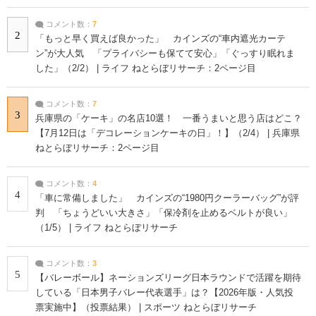
コメント数：
7
2
「もっと早く買えば良かった」 カインズの“車内遮光カーテ
ン”が大人気 「プライバシーも保てて安心」「ぐっすり眠れま
した」（2/2） | ライフ ねとらぼリサーチ：2ページ目
コメント数：
7
3
兵庫県の「ケーキ」の名店10選！ 一番うまいと思う店はどこ？
【7月12日は「デコレーションケーキの日」！】（2/4） | 兵庫県
ねとらぼリサーチ：2ページ目
コメント数：
4
4
「車に常備しました」 カインズの“1980円クーラーバッグ”が評
判 「ちょうどいい大きさ」「保冷剤を止めるベルトが良い」
（1/5） | ライフ ねとらぼリサーチ
コメント数：
3
5
【バレーボール】ネーションズリーグ日本ラウンドで活躍を期待
している「日本男子バレー代表選手」は？【2026年版・人気投
票実施中】（投票結果） | スポーツ ねとらぼリサーチ