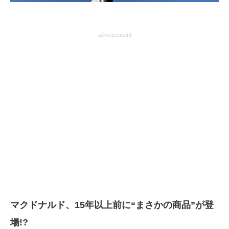
企業向けIT製品の総合サイト
IT製品の技術・比較・事例
advertisement
製造業のIT導入・活用を支援
モノづくり技術者専門サイト
エレクトロニクス専門サイト
電子設計の基本と応用
エネルギーの専門メディア
建設×テクノロジーの最前線
ちょっと気になるネットの話題
マクドナルド、15年以上前に“まさかの商品”が登
場!?