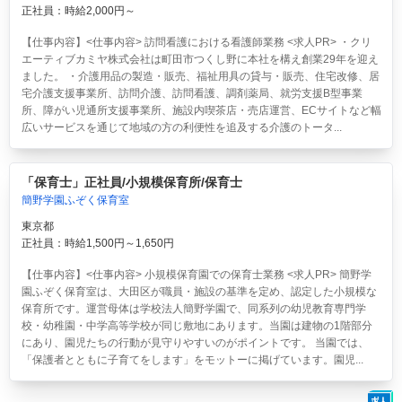
正社員：時給2,000円～
【仕事内容】<仕事内容> 訪問看護における看護師業務 <求人PR> ・クリ
エーティブカミヤ株式会社は町田市つくし野に本社を構え創業29年を迎え
ました。 ・介護用品の製造・販売、福祉用具の貸与・販売、住宅改修、居
宅介護支援事業所、訪問介護、訪問看護、調剤薬局、就労支援B型事業
所、障がい児通所支援事業所、施設内喫茶店・売店運営、ECサイトなど幅
広いサービスを通じて地域の方の利便性を追及する介護のトータ...
「保育士」正社員/小規模保育所/保育士
簡野学園ふぞく保育室
東京都
正社員：時給1,500円～1,650円
【仕事内容】<仕事内容> 小規模保育園での保育士業務 <求人PR> 簡野学
園ふぞく保育室は、大田区が職員・施設の基準を定め、認定した小規模な
保育所です。運営母体は学校法人簡野学園で、同系列の幼児教育専門学
校・幼稚園・中学高等学校が同じ敷地にあります。当園は建物の1階部分
にあり、園児たちの行動が見守りやすいのがポイントです。 当園では、
「保護者とともに子育てをします」をモットーに掲げています。園児...