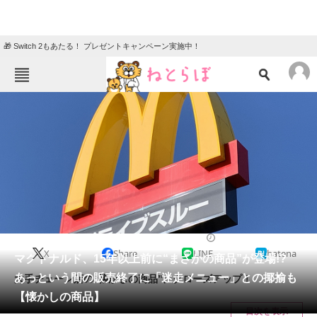
🎁 Switch 2もあたる！ プレゼントキャンペーン実施中！
ねとらぼメニュー
TOP
ニュース
エンタメ
クイズ
グルメ
地域
住まい
教育・育児
動物
リサーチ
グルメ
2024/07/25 10:30（公開）
X
Share
LINE
hatena
会員記事
マクドナルド、15年以上前に“まさかの商品”が登場!?
あっという間の販売終了に「迷走メニュー」との揶揄も
大手チェーン店の“懐かしの商品”にクローズアップ！
メディア
【懐かしの商品】
目次を表示
注目記事を集めた総合ページ