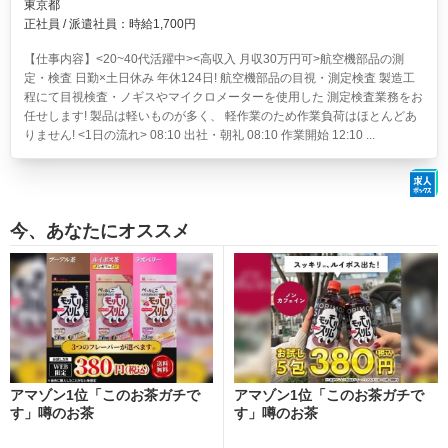
東京都
正社員 / 派遣社員：時給1,700円
【仕事内容】<20~40代活躍中><高収入 月収30万円可>航空機部品の測
定・検査 日勤×土日休み 年休124日!
航空機部品の目視・測定検査 製造工
程にて目視検査・ノギスやマイクロメーターを使用した 測定検査業務をお
任せします! 製品は軽いものが多く、 軽作業のため作業負荷はほとんどあ
りません! <1日の流れ> 08:10 出社・朝礼 08:10 作業開始 12:10 ...
今、あなたにオススメ
アマゾン1位「このお茶ガチで
アマゾン1位「このお茶ガチで
す」噂のお茶
す」噂のお茶