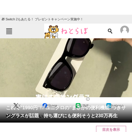
🎁 Switch 2もあたる！ プレゼントキャンペーン実施中！
ねとらぼメニュー
TOP
ニュース
エンタメ
クイズ
グルメ
地域
住まい
教育・育児
動物
リサーチ
ファッション
2024/07/26 06:00（公開）
X
Share
LINE
hatena
会員記事
これで“1990円”!? ユニクロの“まさかの便利機能”つきサ
ングラスが話題 持ち運びにも便利そうと230万再生
軽量なのもうれしい。
メディア
目次を表示
注目記事を集めた総合ページ