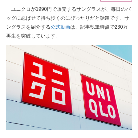
ユニクロが1990円で販売するサングラスが、毎日のバ
ITの今と未来を見通す
ッグに忍ばせて持ち歩くのにぴったりだと話題です。サ
スマホと通信の最新トレンド
ングラスを紹介する
公式動画
は、記事執筆時点で230万
再生を突破しています。
進化するPCとデバイスの未来
好きが集まる 比べて選べる
ビジネスと働き方のヒント
AI活用のいまが分かる
企業ITのトレンドを詳説
経営リーダーのコミュニティ
マーケ×ITの今がよく分かる
ITエンジニア向け専門サイト