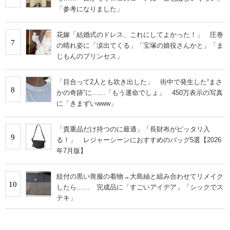
「参考になりました」
花嫁「結婚式のドレス、これにしてよかった！」 圧巻
7
の晴れ姿に「涙出てくる」「宝塚の娘役さんかと」「ま
じもんのプリンセス」
「目合って2人とも吹き出した」 街中で発生した“まさ
8
かの奇跡”に……「もう運命でしょ」 450万表示の写真
に「きまずいwww」
「貴重品だけ持つのに最適」「長財布がピッタリ入
9
る！」 レジャーシーンにおすすめのバッグ5選【2026
年7月版】
紋付の黒い喪服の着物→大島紬と組み合わせてリメイク
10
したら…… 完成品に「すごいアイデア」「シックでス
テキ」