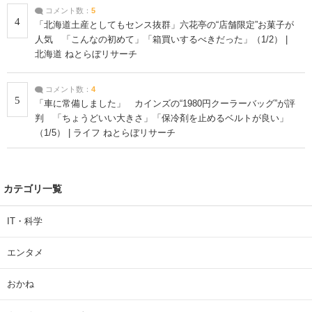
コメント数：
5
4
「北海道土産としてもセンス抜群」六花亭の“店舗限定”お菓子が
人気 「こんなの初めて」「箱買いするべきだった」（1/2） |
北海道 ねとらぼリサーチ
コメント数：
4
5
「車に常備しました」 カインズの“1980円クーラーバッグ”が評
判 「ちょうどいい大きさ」「保冷剤を止めるベルトが良い」
（1/5） | ライフ ねとらぼリサーチ
カテゴリ一覧
IT・科学
エンタメ
おかね