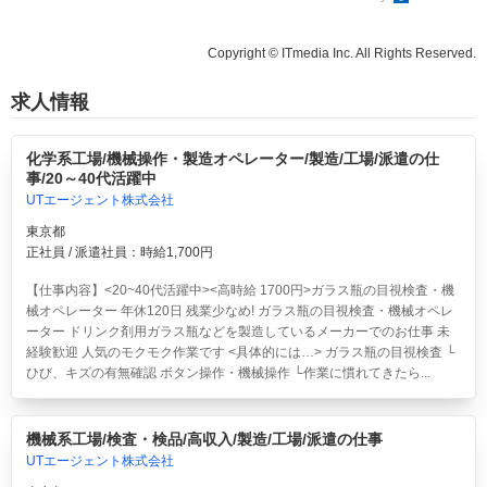
Copyright © ITmedia Inc. All Rights Reserved.
求人情報
化学系工場/機械操作・製造オペレーター/製造/工場/派遣の仕
事/20～40代活躍中
UTエージェント株式会社
東京都
正社員 / 派遣社員：時給1,700円
【仕事内容】<20~40代活躍中><高時給 1700円>ガラス瓶の目視検査・機
械オペレーター 年休120日 残業少なめ!
ガラス瓶の目視検査・機械オペレ
ーター ドリンク剤用ガラス瓶などを製造しているメーカーでのお仕事 未
経験歓迎 人気のモクモク作業です <具体的には…> ガラス瓶の目視検査 └
ひび、キズの有無確認 ボタン操作・機械操作 └作業に慣れてきたら...
機械系工場/検査・検品/高収入/製造/工場/派遣の仕事
UTエージェント株式会社