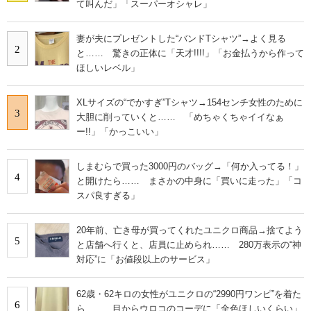
て叫んだ」「スーパーオシャレ」
妻が夫にプレゼントした“バンドTシャツ”→よく見る
2
と…… 驚きの正体に「天才!!!!」「お金払うから作って
ほしいレベル」
XLサイズの“でかすぎ”Tシャツ→154センチ女性のために
3
大胆に削っていくと…… 「めちゃくちゃイイなぁ
ー!!」「かっこいい」
しまむらで買った3000円のバッグ→「何か入ってる！」
4
と開けたら…… まさかの中身に「買いに走った」「コ
スパ良すぎる」
20年前、亡き母が買ってくれたユニクロ商品→捨てよう
5
と店舗へ行くと、店員に止められ…… 280万表示の“神
対応”に「お値段以上のサービス」
62歳・62キロの女性がユニクロの“2990円ワンピ”を着た
6
ら…… 目からウロコのコーデに「全色ほしいくらい」