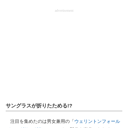
企業向けIT製品の総合サイト
advertisement
IT製品の技術・比較・事例
製造業のIT導入・活用を支援
モノづくり技術者専門サイト
エレクトロニクス専門サイト
電子設計の基本と応用
エネルギーの専門メディア
建設×テクノロジーの最前線
サングラスが折りたためる!?
ちょっと気になるネットの話題
注目を集めたのは男女兼用の「
ウェリントンフォール