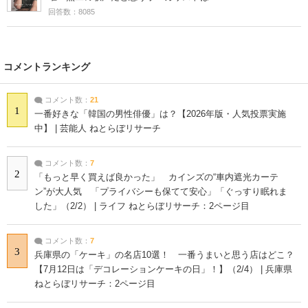
回答数：8085
コメントランキング
コメント数：
21
1
一番好きな「韓国の男性俳優」は？【2026年版・人気投票実施
中】 | 芸能人 ねとらぼリサーチ
コメント数：
7
2
「もっと早く買えば良かった」 カインズの“車内遮光カーテ
ン”が大人気 「プライバシーも保てて安心」「ぐっすり眠れま
した」（2/2） | ライフ ねとらぼリサーチ：2ページ目
コメント数：
7
3
兵庫県の「ケーキ」の名店10選！ 一番うまいと思う店はどこ？
【7月12日は「デコレーションケーキの日」！】（2/4） | 兵庫県
ねとらぼリサーチ：2ページ目