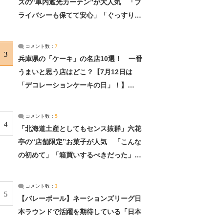
ズの“車内遮光カーテン”が大人気 「プ
ライバシーも保てて安心」「ぐっすり眠
れました」（2/2） | ライフ ねとらぼリ
サーチ：2ページ目
コメント数：
7
3
兵庫県の「ケーキ」の名店10選！ 一番
うまいと思う店はどこ？【7月12日は
「デコレーションケーキの日」！】
（2/4） | 兵庫県 ねとらぼリサーチ：2ペ
ージ目
コメント数：
5
4
「北海道土産としてもセンス抜群」六花
亭の“店舗限定”お菓子が人気 「こんな
の初めて」「箱買いするべきだった」
（1/2） | 北海道 ねとらぼリサーチ
コメント数：
3
5
【バレーボール】ネーションズリーグ日
本ラウンドで活躍を期待している「日本