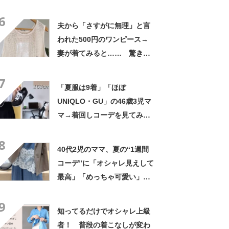
ぎます！！！！」
6
夫から「さすがに無理」と言
われた500円のワンピース→
妻が着てみると…… 驚きの
姿に「センスの塊」「値段な
7
んて関係ないんだ」
「夏服は9着」「ほぼ
UNIQLO・GU」の46歳3児マ
マ→着回しコーデを見てみる
と…… 「驚きと尊敬」「オ
8
シャレー」「参考になる」
40代2児のママ、夏の“1週間
コーデ”に「オシャレ見えして
最高」「めっちゃ可愛い」の
声
9
知ってるだけでオシャレ上級
者！ 普段の着こなしが変わ