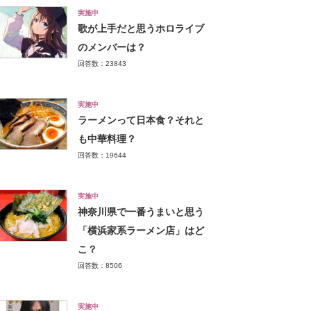
実施中
歌が上手だと思うホロライブ
のメンバーは？
回答数：23843
実施中
ラーメンって日本食？それと
も中華料理？
回答数：19644
実施中
神奈川県で一番うまいと思う
「横浜家系ラーメン店」はど
こ？
回答数：8506
実施中