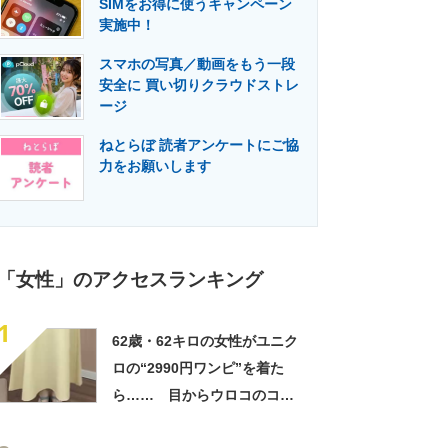
SIMをお得に使うキャンペーン
門メディア
建設×テクノロジーの最前線
実施中！
スマホの写真／動画をもう一段
安全に 買い切りクラウドストレ
ージ
ねとらぼ 読者アンケートにご協
力をお願いします
「女性」のアクセスランキング
1
62歳・62キロの女性がユニク
ロの“2990円ワンピ”を着た
ら…… 目からウロコのコー
デに「全色ほしいくらい」