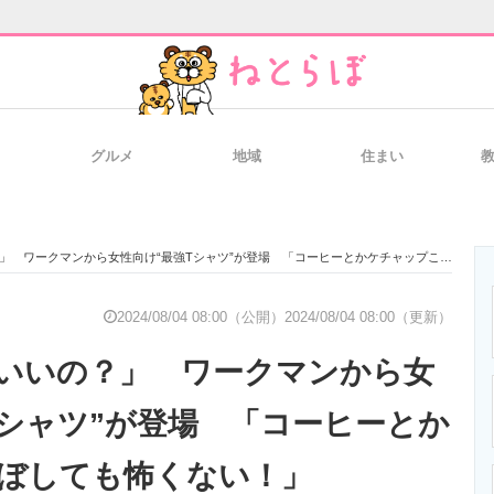
グルメ
地域
住まい
と未来を見通す
スマホと通信の最新トレンド
進化するPCとデ
ワークマンから女性向け“最強Tシャツ”が登場 「コーヒーとかケチャップこぼしても怖くない！」
のいまが分かる
企業ITのトレンドを詳説
経営リーダーの
2024/08/04 08:00（公開）
2024/08/04 08:00（更新）
いいの？」 ワークマンから女
T製品の総合サイト
IT製品の技術・比較・事例
製造業のIT導入
Tシャツ”が登場 「コーヒーとか
ぼしても怖くない！」