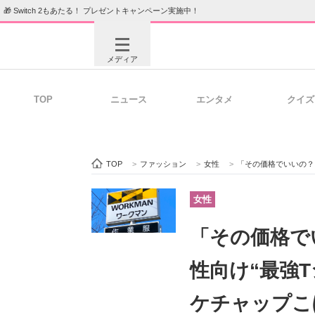
🎁 Switch 2もあたる！ プレゼントキャンペーン実施中！
メディア
TOP
ニュース
エンタメ
クイズ
注目記事を集めた総合ページ
ITの今
TOP
>
ファッション
>
女性
>
「その価格でいいの？」 
ビジネスと働き方のヒント
AI活用
女性
「その価格で
ITエンジニア向け専門サイト
企業向けI
性向け“最強
ケチャップこ