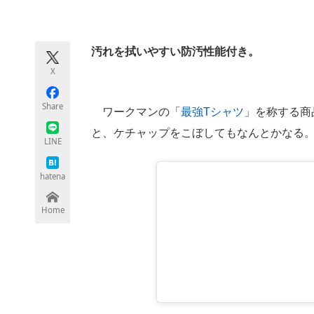
モノづくり技術者専門サイト
エレクトロ
汚れを拭いやすい防汚性能付き。
X
ちょっと気になるネットの話題
Share
ワークマンの「
最強Tシャツ
」を称する商
と、ケチャップをこぼしてもなんとかなる
LINE
hatena
Home