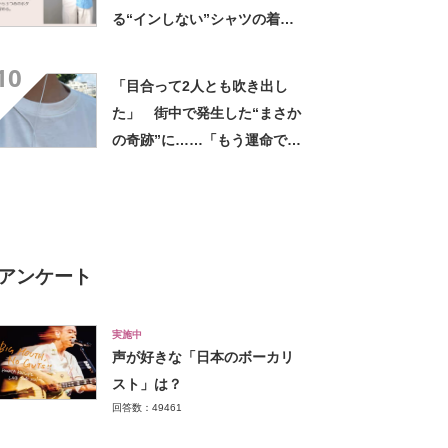
る“インしない”シャツの着方6
選に「永久保存しました」の
10
声続々
「目合って2人とも吹き出し
た」 街中で発生した“まさか
の奇跡”に……「もう運命でし
ょ」 450万表示の写真に
「きまずいwww」
アンケート
実施中
声が好きな「日本のボーカリ
スト」は？
回答数：49461