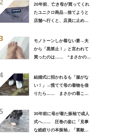
2
「参考になりました」
20年前、亡き母が買ってくれ
たユニクロ商品→捨てようと
店舗へ行くと、店員に止めら
れ…… 280万表示の“神対
3
応”に「お値段以上のサービ
モノトーンしか着ない妻→夫
ス」
から「黒禁止！」と言われて
買ったのは…… “まさかの
姿”に「初夏らしくて素敵！」
4
「すごくオシャレな色」
結婚式に招かれるも「服がな
い！」→慌てて母の着物を借
りたら…… まさかの着こな
しに「すげぇ」「頭ぶん殴ら
5
れた気分」
30年前に母が着た振袖で成人
式へ…… 圧巻の姿に「見事
な総絞りの本振袖」「素敵す