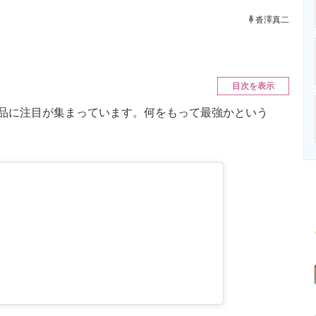
ニクス専門サイト
電子設計の基本と応用
エネルギーの専
沓澤真二
目次を表示
品に注目が集まっています。何をもって最強かという
。