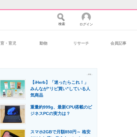
検索
ログイン
教育・育児
動物
リサーチ
会員記事
バイスの未来
好きが集まる 比べて選べる
- PR -
【iHerb】「迷ったらこれ！」
コミュニティ
マーケ×ITの今がよく分かる
みんなが"リピ買い"している人
気商品
重量約999g、最新CPU搭載のビ
・活用を支援
ジネスPCの実力は？
スマホ2GBで月額850円～ 格安