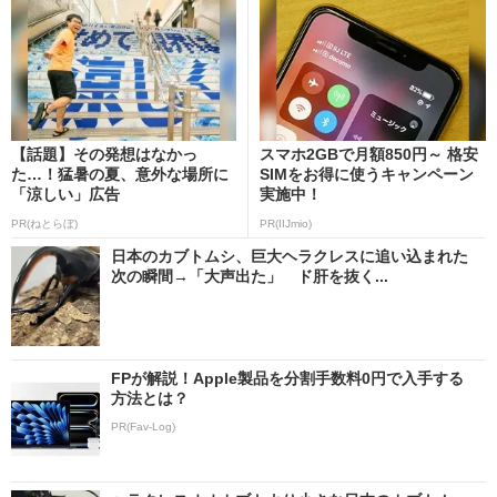
【話題】その発想はなかっ
スマホ2GBで月額850円～ 格安
た…！猛暑の夏、意外な場所に
SIMをお得に使うキャンペーン
「涼しい」広告
実施中！
PR(ねとらぼ)
PR(IIJmio)
日本のカブトムシ、巨大ヘラクレスに追い込まれた
次の瞬間→「大声出た」 ド肝を抜く...
FPが解説！Apple製品を分割手数料0円で入手する
方法とは？
PR(Fav-Log)