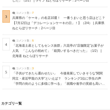
した」（2/2） | ライフ ねとらぼリサーチ：2ページ目
コメント数：
7
3
兵庫県の「ケーキ」の名店10選！ 一番うまいと思う店はどこ？
【7月12日は「デコレーションケーキの日」！】（2/4） | 兵庫県
ねとらぼリサーチ：2ページ目
コメント数：
5
4
「北海道土産としてもセンス抜群」六花亭の“店舗限定”お菓子が
人気 「こんなの初めて」「箱買いするべきだった」（1/2） |
北海道 ねとらぼリサーチ
コメント数：
3
5
「子供ができたら通わせたい」 今後発展していきそうな“関関
同立・産近甲龍の大学”といえば？ ランキング1位に学生の声
「学問の街のように多様に学べる」「就職や進学の実績も高い」
| 大学 ねとらぼリサーチ
カテゴリ一覧