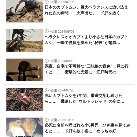
公開 2025/07/06
日本のカブトムシ、巨大ヘラクレスに追い込ま
れた次の瞬間→「大声出た」 ド肝を抜く...
公開 2024/09/06
ヘラクレスオオカブトより小さな日本のカブト
ムシ、一瞬で勝負を決めた“秘技”が驚異...
公開 2024/08/12
深夜、自宅で不可解な“三味線の音色”→見に行
くと…… 衝撃的な光景に「江戸時代の...
公開 2024/07/20
赤いカブトムシを7年間、厳選交配し続けた
ら…… 爆誕した“ウルトラレッド”の姿に...
公開 2025/10/06
必死に名前を呼ばれる小6男児→ひざ裏を見てみ
ると…… ド肝を抜く姿に「めっちゃ好...