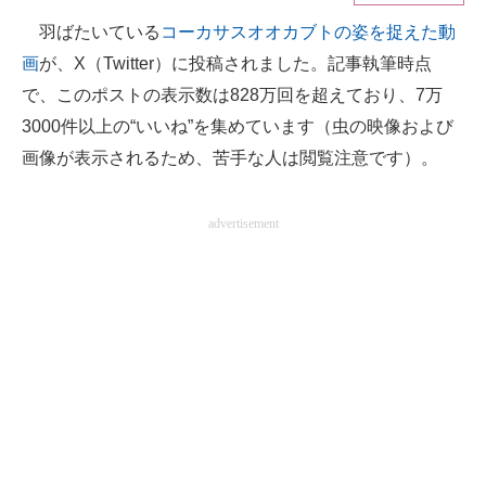
羽ばたいている
コーカサスオオカブトの姿を捉えた動
ITの今と未来を見通す
画
が、X（Twitter）に投稿されました。記事執筆時点
スマホと通信の最新トレンド
で、このポストの表示数は828万回を超えており、7万
3000件以上の“いいね”を集めています（虫の映像および
進化するPCとデバイスの未来
画像が表示されるため、苦手な人は閲覧注意です）。
好きが集まる 比べて選べる
advertisement
ビジネスと働き方のヒント
AI活用のいまが分かる
企業ITのトレンドを詳説
経営リーダーのコミュニティ
マーケ×ITの今がよく分かる
ITエンジニア向け専門サイト