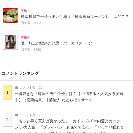
実施中
神奈川県で一番うまいと思う「横浜家系ラーメン店」はどこ？
回答数：8502
実施中
唯一無二の歌声だと思うボーカリストは？
回答数：8060
コメントランキング
コメント数：
20
1
一番好きな「韓国の男性俳優」は？【2026年版・人気投票実施
中】（投票結果） | 芸能人 ねとらぼリサーチ
コメント数：
7
2
「もっと早く買えば良かった」 カインズの“車内遮光カーテ
ン”が大人気 「プライバシーも保てて安心」「ぐっすり眠れま