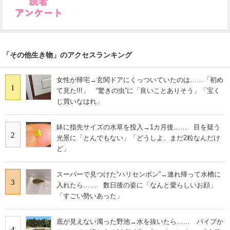
「その他生き物」のアクセスランキング
女性が帰宅→玄関ドアにくっついていたのは……「初め
1
て見た!!!」 “驚きの虫”に「良いことありそう」「宝く
じ買いなはれ」
鉢に指先サイズの水草を投入→1カ月後…… 目を疑う
2
光景に「とんでもない」「どうしよ、まだ2粒なんだけ
ど」
スーパーで見つけた“ハリセンボン”→連れ帰って水槽に
3
入れたら…… 数日後の姿に「なんと愛らしいお顔」
「すごい勢いあった」
底が見えない濁った野池→水を抜いたら…… パイプか
4