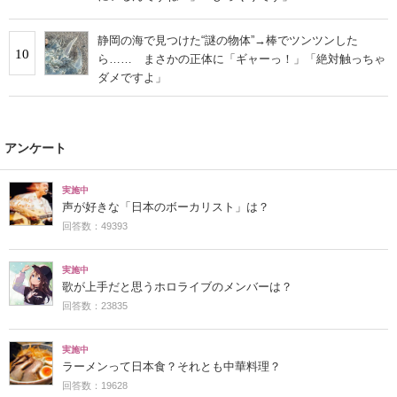
静岡の海で見つけた“謎の物体”→棒でツンツンした
10
ら…… まさかの正体に「ギャーっ！」「絶対触っちゃ
ダメですよ」
アンケート
実施中
声が好きな「日本のボーカリスト」は？
回答数：49393
実施中
歌が上手だと思うホロライブのメンバーは？
回答数：23835
実施中
ラーメンって日本食？それとも中華料理？
回答数：19628