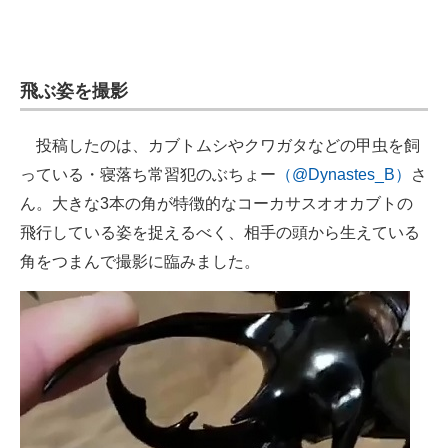
企業向けIT製品の総合サイト
IT製品の技術・比較・事例
飛ぶ姿を撮影
製造業のIT導入・活用を支援
投稿したのは、カブトムシやクワガタなどの甲虫を飼
モノづくり技術者専門サイト
っている・寝落ち常習犯のぶちょー
（@Dynastes_B）
さ
エレクトロニクス専門サイト
ん。大きな3本の角が特徴的なコーカサスオオカブトの
飛行している姿を捉えるべく、相手の頭から生えている
電子設計の基本と応用
角をつまんで撮影に臨みました。
エネルギーの専門メディア
建設×テクノロジーの最前線
ちょっと気になるネットの話題