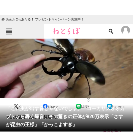
🎁 Switch 2もあたる！ プレゼントキャンペーン実施中！
ねとらぼメニュー
TOP
ニュース
エンタメ
クイズ
グルメ
地域
住まい
教育・育児
動物
リサーチ
その他生き物
2024/08/09 06:00（公開）
X
Share
LINE
hatena
会員記事
「これ虫が出す音じゃないでしょ」 コーカサスオオカ
ブトから轟く爆音、その驚きの正体が820万表示「さす
※虫が苦手な人は閲覧注意。
メディア
が昆虫の王様」「かっこよすぎ」
目次を表示
注目記事を集めた総合ページ