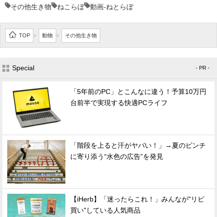
その他生き物
ねこらぼ
動画-ねとらぼ
TOP
動物
その他生き物
>
>
Special
- PR -
「5年前のPC」とこんなに違う！予算10万円
台前半で実現する快適PCライフ
「階段を上ると汗がヤバい！」→夏のピンチ
に寄り添う“水色の広告”を発見
【iHerb】「迷ったらこれ！」みんなが"リピ
買い"している人気商品