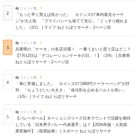
コメント数：
7
2
「もっと早く買えば良かった」 カインズの“車内遮光カーテ
ン”が大人気 「プライバシーも保てて安心」「ぐっすり眠れま
した」（2/2） | ライフ ねとらぼリサーチ：2ページ目
コメント数：
7
3
兵庫県の「ケーキ」の名店10選！ 一番うまいと思う店はどこ？
【7月12日は「デコレーションケーキの日」！】（2/4） | 兵庫県
ねとらぼリサーチ：2ページ目
コメント数：
4
4
「車に常備しました」 カインズの“1980円クーラーバッグ”が評
判 「ちょうどいい大きさ」「保冷剤を止めるベルトが良い」
（1/5） | ライフ ねとらぼリサーチ
コメント数：
3
5
【バレーボール】ネーションズリーグ日本ラウンドで活躍を期待
している「日本男子バレー代表選手」は？【2026年版・人気投
票実施中】（投票結果） | スポーツ ねとらぼリサーチ