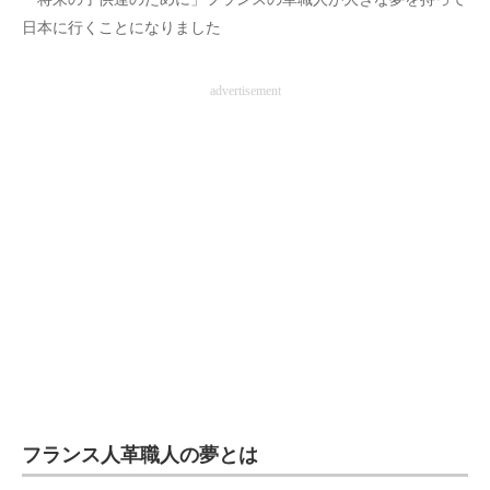
企業向けIT製品の総合サイト
日本に行くことになりました
IT製品の技術・比較・事例
advertisement
製造業のIT導入・活用を支援
モノづくり技術者専門サイト
エレクトロニクス専門サイト
電子設計の基本と応用
エネルギーの専門メディア
建設×テクノロジーの最前線
ちょっと気になるネットの話題
フランス人革職人の夢とは