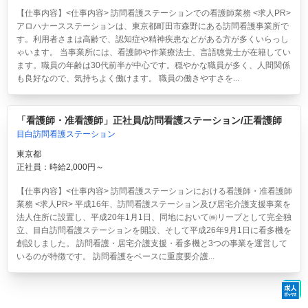
【仕事内容】<仕事内容> 訪問看護ステーションでの看護師業務 <求人PR>
アロハナースステーションは、東京都町田市森野にある訪問看護事業所で
す。利用者さまは高齢で、認知症や精神疾患などがある方が多くいらっし
ゃいます。 当事業所には、看護師や作業療法士、言語聴覚士が在籍してい
ます。職員の年齢は30代前半が中心です。穏やかな職員が多く、人間関係
も良好なので、気持ちよく働けます。 職員の働きやすさを...
「看護師・准看護師」正社員/訪問看護ステーション/正看護師
目白訪問看護ステーション
東京都
正社員：時給2,000円～
【仕事内容】<仕事内容> 訪問看護ステーションにおける看護師・准看護師
業務 <求人PR> 平成16年、訪問看護ステーション及び居宅介護支援事業を
法人住所に設置し、平成20年1月1日、同地において㈱リープとして完全独
立、目白訪問看護ステーションを開設、そして平成26年9月1日に看多機を
創設しました。 訪問看護・居宅介護支援・看多機と3つの事業を運営して
いるのが特徴です。 訪問看護をベースに重度要介護...