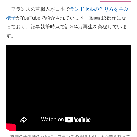
フランスの革職人が日本で
ランドセルの作り方を学ぶ
ITの今と未来を見通す
様子
がYouTubeで紹介されています。動画は3部作にな
スマホと通信の最新トレンド
っており、記事執筆時点で計204万再生を突破していま
す。
進化するPCとデバイスの未来
好きが集まる 比べて選べる
ビジネスと働き方のヒント
AI活用のいまが分かる
企業ITのトレンドを詳説
経営リーダーのコミュニティ
マーケ×ITの今がよく分かる
ITエンジニア向け専門サイト
「将来の子供達のために」フランスの革職人が大きな夢を持って