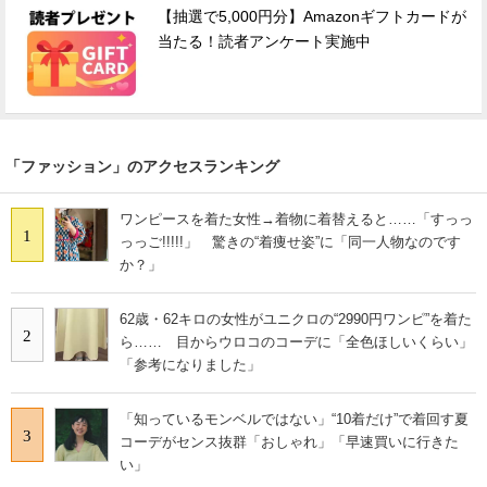
【抽選で5,000円分】Amazonギフトカードが
当たる！読者アンケート実施中
「ファッション」のアクセスランキング
ワンピースを着た女性→着物に着替えると……「すっっ
1
っっご!!!!!」 驚きの“着痩せ姿”に「同一人物なのです
か？」
62歳・62キロの女性がユニクロの“2990円ワンピ”を着た
2
ら…… 目からウロコのコーデに「全色ほしいくらい」
「参考になりました」
「知っているモンベルではない」“10着だけ”で着回す夏
3
コーデがセンス抜群「おしゃれ」「早速買いに行きた
い」