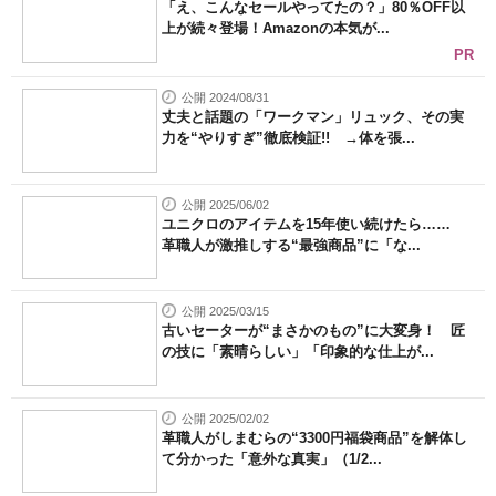
「え、こんなセールやってたの？」80％OFF以
上が続々登場！Amazonの本気が...
PR
公開 2024/08/31
丈夫と話題の「ワークマン」リュック、その実
力を“やりすぎ”徹底検証!! →体を張...
公開 2025/06/02
ユニクロのアイテムを15年使い続けたら……
革職人が激推しする“最強商品”に「な...
公開 2025/03/15
古いセーターが“まさかのもの”に大変身！ 匠
の技に「素晴らしい」「印象的な仕上が...
公開 2025/02/02
革職人がしまむらの“3300円福袋商品”を解体し
て分かった「意外な真実」（1/2...