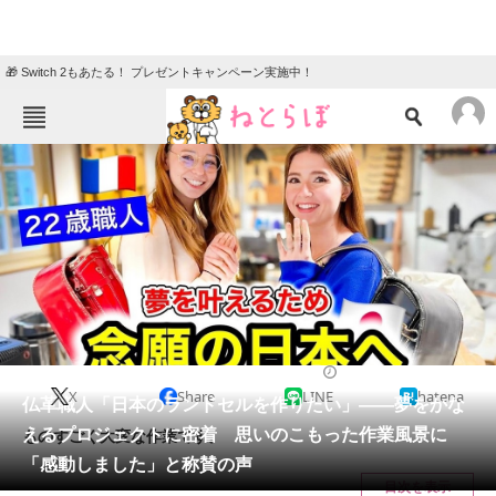
🎁 Switch 2もあたる！ プレゼントキャンペーン実施中！
ねとらぼメニュー
TOP
ニュース
エンタメ
クイズ
グルメ
地域
住まい
教育・育児
動物
リサーチ
ファッション
2024/08/16 21:00（公開）
X
Share
LINE
hatena
会員記事
仏革職人「日本のランドセルを作りたい」――夢をかな
えるプロジェクトに密着 思いのこもった作業風景に
ものすごく大変な作業です。
メディア
「感動しました」と称賛の声
目次を表示
注目記事を集めた総合ページ