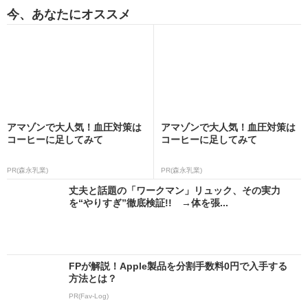
今、あなたにオススメ
アマゾンで大人気！血圧対策は
アマゾンで大人気！血圧対策は
コーヒーに足してみて
コーヒーに足してみて
PR(森永乳業)
PR(森永乳業)
丈夫と話題の「ワークマン」リュック、その実力
を“やりすぎ”徹底検証!! →体を張...
FPが解説！Apple製品を分割手数料0円で入手する
方法とは？
PR(Fav-Log)