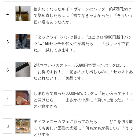
使えなくなったルイ・ヴィトンのバッグ→約4万円かけ
4
て染め直したら……「捨てなきゃよかった」「そういう
使い道もあったのか」
「タックワイドパンツ超え」 “ユニクロ4990円新作パン
5
ツ”→159センチ40代女性が着たら……「形キレイです
ね」「試してみます！」
2児ママがセカストへ→5390円で買ったバッグは……
6
「お得ですね！」 驚きの掘り出しものに「セカストあ
などれない！」「美品です」
しまむらで買った3000円のバッグ→「何か入ってる！」
7
と開けたら…… まさかの中身に「買いに走った」「コ
スパ良すぎる」
ティファニーカフェに行ってみたら…… どこを切り取
8
っても美しい圧巻の光景に「何もかもが美しい」「うっ
とりする」