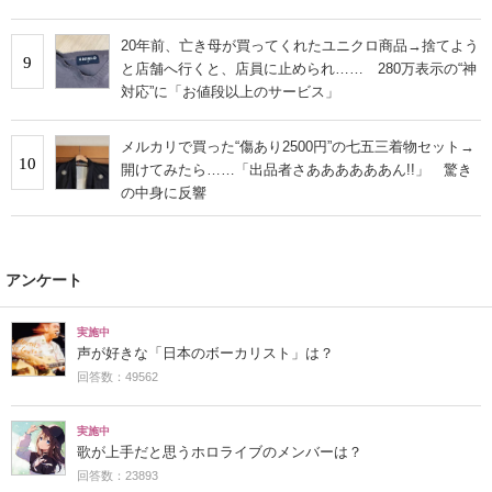
20年前、亡き母が買ってくれたユニクロ商品→捨てよう
9
と店舗へ行くと、店員に止められ…… 280万表示の“神
対応”に「お値段以上のサービス」
メルカリで買った“傷あり2500円”の七五三着物セット→
10
開けてみたら……「出品者さああああああん!!」 驚き
の中身に反響
アンケート
実施中
声が好きな「日本のボーカリスト」は？
回答数：49562
実施中
歌が上手だと思うホロライブのメンバーは？
回答数：23893