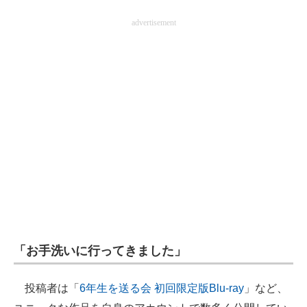
企業向けIT製品の総合サイト
advertisement
IT製品の技術・比較・事例
製造業のIT導入・活用を支援
モノづくり技術者専門サイト
エレクトロニクス専門サイト
電子設計の基本と応用
エネルギーの専門メディア
建設×テクノロジーの最前線
「お手洗いに行ってきました」
ちょっと気になるネットの話題
投稿者は「
6年生を送る会 初回限定版Blu-ray
」など、