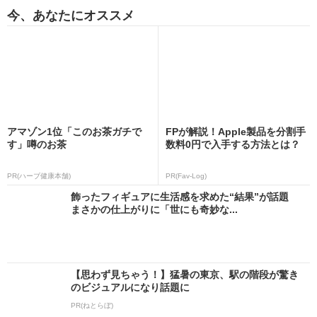
今、あなたにオススメ
アマゾン1位「このお茶ガチで
FPが解説！Apple製品を分割手
す」噂のお茶
数料0円で入手する方法とは？
PR(ハーブ健康本舗)
PR(Fav-Log)
飾ったフィギュアに生活感を求めた“結果”が話題
まさかの仕上がりに「世にも奇妙な...
【思わず見ちゃう！】猛暑の東京、駅の階段が驚き
のビジュアルになり話題に
PR(ねとらぼ)