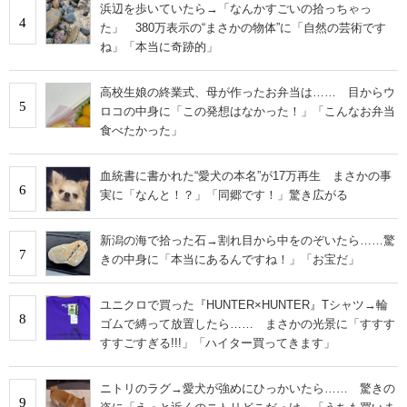
浜辺を歩いていたら→「なんかすごいの拾っちゃっ
4
た」 380万表示の“まさかの物体”に「自然の芸術です
ね」「本当に奇跡的」
高校生娘の終業式、母が作ったお弁当は…… 目からウ
5
ロコの中身に「この発想はなかった！」「こんなお弁当
食べたかった」
血統書に書かれた“愛犬の本名”が17万再生 まさかの事
6
実に「なんと！？」「同郷です！」驚き広がる
新潟の海で拾った石→割れ目から中をのぞいたら……驚
7
きの中身に「本当にあるんですね！」「お宝だ」
ユニクロで買った『HUNTER×HUNTER』Tシャツ→輪
8
ゴムで縛って放置したら…… まさかの光景に「すすす
すすごすぎる!!!」「ハイター買ってきます」
ニトリのラグ→愛犬が強めにひっかいたら…… 驚きの
9