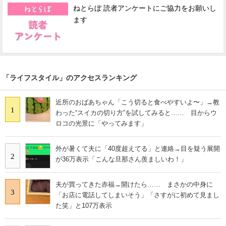
ねとらぼ 読者アンケートにご協力をお願いし
ます
「ライフスタイル」のアクセスランキング
近所のおばあちゃん「こう切ると食べやすいよ〜」→教
1
わった“スイカの切り方”を試してみると…… 目からウ
ロコの光景に「やってみます」
外が暑くて夫に「40度超えてる」と連絡→目を疑う展開
2
が36万表示「こんな旦那さん羨ましいわ！」
夫が買ってきた赤福→開けたら…… まさかの中身に
3
「お店に電話してしまいそう」「さすがに初めて見まし
た笑」と107万表示