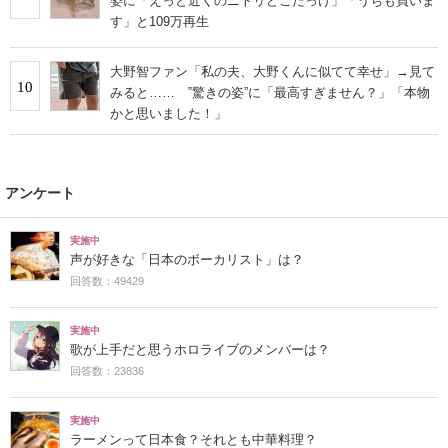
姿に「えっと近くのニトリどこだっけ」「うちも買いま
す」と109万再生
大野智ファン「私の夫、大野くんに似てて幸せ」→見て
10
みると…… ‟驚きの姿”に「最高すぎません？」「本物
かと思いました！」
アンケート
実施中
声が好きな「日本のボーカリスト」は？
回答数：49429
実施中
歌が上手だと思うホロライブのメンバーは？
回答数：23836
実施中
ラーメンって日本食？それとも中華料理？