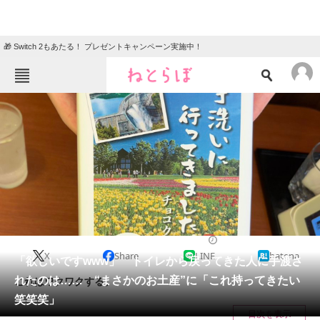
🎁 Switch 2もあたる！ プレゼントキャンペーン実施中！
ねとらぼメニュー
TOP
ニュース
エンタメ
クイズ
グルメ
地域
住まい
教育・育児
動物
リサーチ
ライフスタイル
2024/08/20 11:15（公開）
X
Share
LINE
hatena
会員記事
「欲しいですwww」 トイレから戻ってきた人に手渡さ
れたのは…… “まさかのお土産”に「これ持ってきたい
これはワクワクする。
メディア
笑笑笑」
目次を表示
注目記事を集めた総合ページ