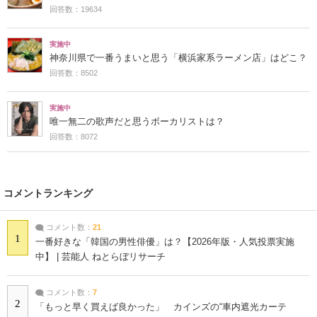
回答数：19634
実施中
神奈川県で一番うまいと思う「横浜家系ラーメン店」はどこ？
回答数：8502
実施中
唯一無二の歌声だと思うボーカリストは？
回答数：8072
コメントランキング
コメント数：
21
1
一番好きな「韓国の男性俳優」は？【2026年版・人気投票実施
中】 | 芸能人 ねとらぼリサーチ
コメント数：
7
2
「もっと早く買えば良かった」 カインズの“車内遮光カーテ