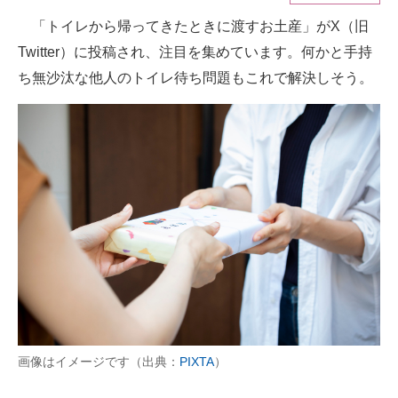
「トイレから帰ってきたときに渡すお土産」がX（旧
ITの今と未来を見通す
Twitter）に投稿され、注目を集めています。何かと手持
スマホと通信の最新トレンド
ち無沙汰な他人のトイレ待ち問題もこれで解決しそう。
進化するPCとデバイスの未来
好きが集まる 比べて選べる
ビジネスと働き方のヒント
AI活用のいまが分かる
企業ITのトレンドを詳説
経営リーダーのコミュニティ
マーケ×ITの今がよく分かる
画像はイメージです（出典：
PIXTA
）
ITエンジニア向け専門サイト