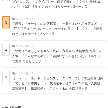
ン”が大人気 「プライバシーも保てて安心」「ぐっすり眠れま
した」（2/2） | ライフ ねとらぼリサーチ：2ページ目
コメント数：
7
3
兵庫県の「ケーキ」の名店10選！ 一番うまいと思う店はどこ？
【7月12日は「デコレーションケーキの日」！】（2/4） | 兵庫県
ねとらぼリサーチ：2ページ目
コメント数：
5
4
「北海道土産としてもセンス抜群」六花亭の“店舗限定”お菓子が
人気 「こんなの初めて」「箱買いするべきだった」（1/2） |
北海道 ねとらぼリサーチ
コメント数：
3
5
【バレーボール】ネーションズリーグ日本ラウンドで活躍を期待
している「日本男子バレー代表選手」は？【2026年版・人気投
票実施中】（投票結果） | スポーツ ねとらぼリサーチ
カテゴリ一覧