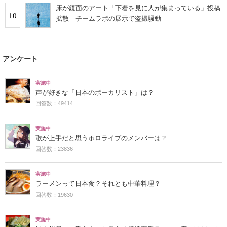
床が鏡面のアート「下着を見に人が集まっている」投稿
10
拡散 チームラボの展示で盗撮騒動
アンケート
実施中
声が好きな「日本のボーカリスト」は？
回答数：49414
実施中
歌が上手だと思うホロライブのメンバーは？
回答数：23836
実施中
ラーメンって日本食？それとも中華料理？
回答数：19630
実施中