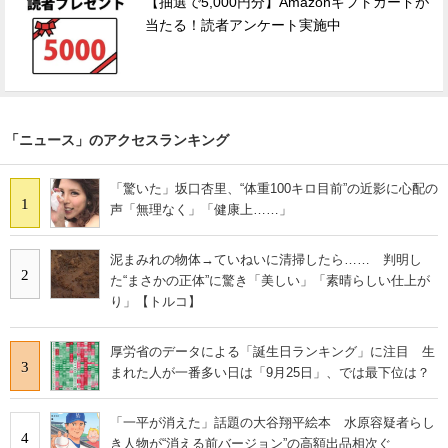
【抽選で5,000円分】Amazonギフトカードが
当たる！読者アンケート実施中
「ニュース」のアクセスランキング
「驚いた」坂口杏里、“体重100キロ目前”の近影に心配の
1
声「無理なく」「健康上……」
泥まみれの物体→ていねいに清掃したら…… 判明し
2
た“まさかの正体”に驚き「美しい」「素晴らしい仕上が
り」【トルコ】
厚労省のデータによる「誕生日ランキング」に注目 生
3
まれた人が一番多い日は「9月25日」、では最下位は？
「一平が消えた」話題の大谷翔平絵本 水原容疑者らし
4
き人物が“消える前バージョン”の高額出品相次ぐ