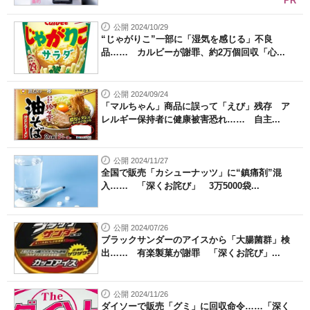
PR
公開 2024/10/29
“じゃがりこ”一部に「湿気を感じる」不良
品…… カルビーが謝罪、約2万個回収「心...
公開 2024/09/24
「マルちゃん」商品に誤って「えび」残存 ア
レルギー保持者に健康被害恐れ…… 自主...
公開 2024/11/27
全国で販売「カシューナッツ」に“鎮痛剤”混
入…… 「深くお詫び」 3万5000袋...
公開 2024/07/26
ブラックサンダーのアイスから「大腸菌群」検
出…… 有楽製菓が謝罪 「深くお詫び」...
公開 2024/11/26
ダイソーで販売「グミ」に回収命令……「深く