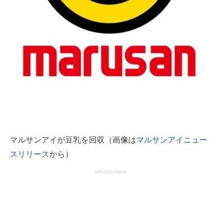
企業向けIT製品の総合サイト
IT製品の技術・比較・事例
製造業のIT導入・活用を支援
モノづくり技術者専門サイト
エレクトロニクス専門サイト
電子設計の基本と応用
エネルギーの専門メディア
マルサンアイが豆乳を回収（画像は
マルサンアイニュー
スリリース
から）
建設×テクノロジーの最前線
advertisement
ちょっと気になるネットの話題