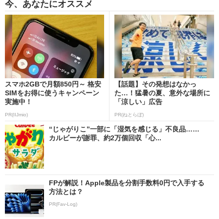
今、あなたにオススメ
スマホ2GBで月額850円～ 格安
【話題】その発想はなかっ
SIMをお得に使うキャンペーン
た…！猛暑の夏、意外な場所に
実施中！
「涼しい」広告
PR(IIJmio)
PR(ねとらぼ)
“じゃがりこ”一部に「湿気を感じる」不良品……
カルビーが謝罪、約2万個回収「心...
FPが解説！Apple製品を分割手数料0円で入手する
方法とは？
PR(Fav-Log)