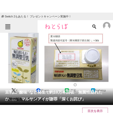
🎁 Switch 2もあたる！ プレゼントキャンペーン実施中！
ねとらぼメニュー
TOP
ニュース
エンタメ
クイズ
グルメ
地域
住まい
教育・育児
動物
リサーチ
ニュース
2024/08/21 17:30（公開）
X
Share
LINE
hatena
会員記事
豆乳に“酸味”など発生で約10万本回収 無菌性崩れた
か…… マルサンアイが謝罪「深くお詫び」
全国で販売していました。
メディア
目次を表示
注目記事を集めた総合ページ