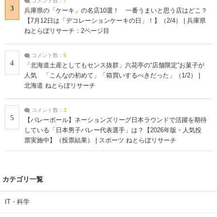
コメント数：
7
3
兵庫県の「ケーキ」の名店10選！ 一番うまいと思う店はどこ？
【7月12日は「デコレーションケーキの日」！】（2/4） | 兵庫県
ねとらぼリサーチ：2ページ目
コメント数：
5
4
「北海道土産としてもセンス抜群」六花亭の“店舗限定”お菓子が
人気 「こんなの初めて」「箱買いするべきだった」（1/2） |
北海道 ねとらぼリサーチ
コメント数：
3
5
【バレーボール】ネーションズリーグ日本ラウンドで活躍を期待
している「日本男子バレー代表選手」は？【2026年版・人気投
票実施中】（投票結果） | スポーツ ねとらぼリサーチ
カテゴリ一覧
IT・科学