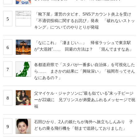
「靴下屋」運営のタビオ、SNSアカウント炎上を受け
5
「不適切投稿に関するお詫び」発表 「破れないストッ
キング」についてのやりとりが発端
「なにこれ」「凄まじい…」 帰省ラッシュで東京駅
6
が“大混雑”…… 回避の方法は？ 「混んでますなあ」
各都道府県で「スタバが一番多い自治体」を可視化した
7
ら…… まさかの結果に「興味深い」「福岡市ってそん
なにあるの？」
父マイケル・ジャクソンに“最も似ている”末っ子ビージ
8
ーが22歳に 兄プリンスが弟愛あふれるメッセージで祝
福
石田ひかり、2人の娘たちが海外へ旅立ちしんみり 子
9
どもの乗る飛行機を「朝まで追跡しておりました」