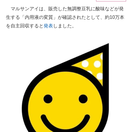
マルサンアイは、販売した無調整豆乳に酸味などが発
ITの今と未来を見通す
生する「内用液の変質」が確認されたとして、約10万本
スマホと通信の最新トレンド
を自主回収すると
発表
しました。
進化するPCとデバイスの未来
好きが集まる 比べて選べる
ビジネスと働き方のヒント
AI活用のいまが分かる
企業ITのトレンドを詳説
経営リーダーのコミュニティ
マーケ×ITの今がよく分かる
ITエンジニア向け専門サイト