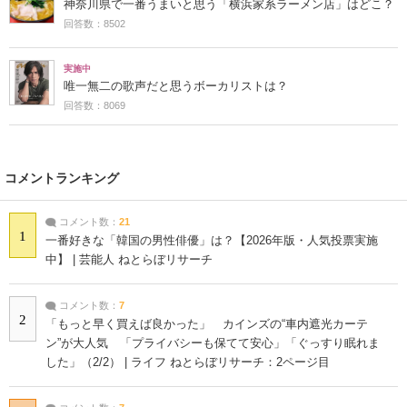
神奈川県で一番うまいと思う「横浜家系ラーメン店」はどこ？
回答数：8502
実施中
唯一無二の歌声だと思うボーカリストは？
回答数：8069
コメントランキング
コメント数：
21
1
一番好きな「韓国の男性俳優」は？【2026年版・人気投票実施
中】 | 芸能人 ねとらぼリサーチ
コメント数：
7
2
「もっと早く買えば良かった」 カインズの“車内遮光カーテ
ン”が大人気 「プライバシーも保てて安心」「ぐっすり眠れま
した」（2/2） | ライフ ねとらぼリサーチ：2ページ目