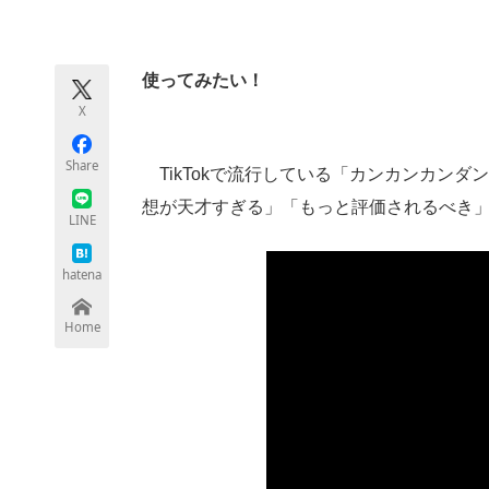
モノづくり技術者専門サイト
エレクトロ
使ってみたい！
X
ちょっと気になるネットの話題
Share
TikTokで流行している「カンカンカン
想が天才すぎる」「もっと評価されるべき
LINE
hatena
Home