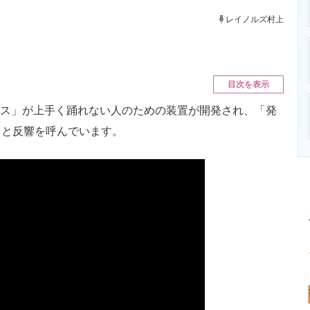
ニクス専門サイト
電子設計の基本と応用
エネルギーの専
レイノルズ村上
目次を表示
ダンス」が上手く踊れない人のための装置が開発され、「発
」と反響を呼んでいます。