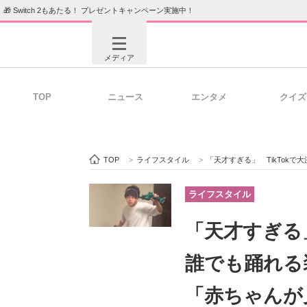
🎁 Switch 2もあたる！ プレゼントキャンペーン実施中！
メディア
TOP
ニュース
エンタメ
クイズ
注目記事を集めた総合ページ
ITの今
TOP
>
ライフスタイル
>
「天才すぎる」 TikTok
ビジネスと働き方のヒント
AI活用
ライフスタイル
「天才すぎる」
ITエンジニア向け専門サイト
企業向けI
誰でも踊れる
「赤ちゃんが