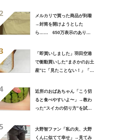
「さすがに初めて見ました
2
笑」と107万表示
メルカリで買った商品が到着
→封筒を開けようとした
ら…… 650万表示のありえ
ない光景に「完全に想定外す
3
ぎて笑った」「何者？」
「即買いしました」羽田空港
で衝動買いした“まさかのお土
産”に「見たことない！」「み
んなに自慢したい」
4
近所のおばあちゃん「こう切
ると食べやすいよ〜」→教わ
った“スイカの切り方”を試し
てみると…… 目からウロコ
5
の光景に「やってみます」
大野智ファン「私の夫、大野
くんに似てて幸せ」→見てみ