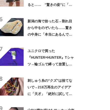
ると…… ‟驚きの姿”に「最
高すぎません？」「本物かと
6
思いました！」
新潟の海で拾った石→割れ目
から中をのぞいたら……驚き
の中身に「本当にあるんです
ね！」「お宝だ」
7
ユニクロで買った
『HUNTER×HUNTER』Tシャ
ツ→輪ゴムで縛って放置した
ら…… まさかの光景に「す
8
すすすすごすぎる!!!」「ハイ
刺しゅう糸の“クズ”は捨てな
ター買ってきます」
いで→218万再生のアイデア
に「天才」「絶対に試してみ
なきゃ！」【海外】
9