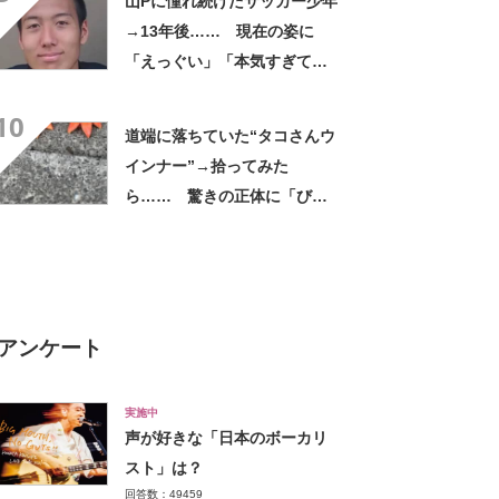
山Pに憧れ続けたサッカー少年
→13年後…… 現在の姿に
「えっぐい」「本気すぎて尊
敬する」と49万再生
10
道端に落ちていた“タコさんウ
インナー”→拾ってみた
ら…… 驚きの正体に「びっ
くりした～」「焦げ目がリア
ル……」
アンケート
実施中
声が好きな「日本のボーカリ
スト」は？
回答数：49459