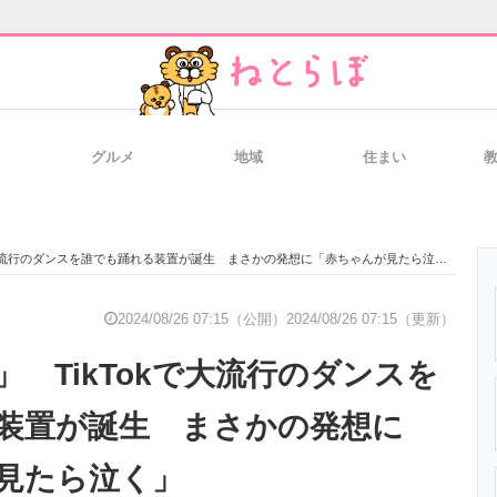
グルメ
地域
住まい
と未来を見通す
スマホと通信の最新トレンド
進化するPCとデ
で大流行のダンスを誰でも踊れる装置が誕生 まさかの発想に「赤ちゃんが見たら泣く」
のいまが分かる
企業ITのトレンドを詳説
経営リーダーの
2024/08/26 07:15（公開）
2024/08/26 07:15（更新）
 TikTokで大流行のダンスを
T製品の総合サイト
IT製品の技術・比較・事例
製造業のIT導入
装置が誕生 まさかの発想に
見たら泣く」