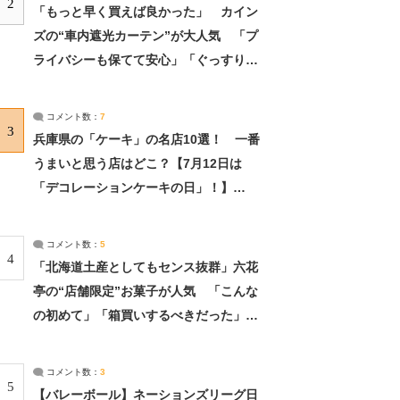
2
「もっと早く買えば良かった」 カイン
ズの“車内遮光カーテン”が大人気 「プ
ライバシーも保てて安心」「ぐっすり眠
れました」（2/2） | ライフ ねとらぼリ
サーチ：2ページ目
コメント数：
7
3
兵庫県の「ケーキ」の名店10選！ 一番
うまいと思う店はどこ？【7月12日は
「デコレーションケーキの日」！】
（2/4） | 兵庫県 ねとらぼリサーチ：2ペ
ージ目
コメント数：
5
4
「北海道土産としてもセンス抜群」六花
亭の“店舗限定”お菓子が人気 「こんな
の初めて」「箱買いするべきだった」
（1/2） | 北海道 ねとらぼリサーチ
コメント数：
3
5
【バレーボール】ネーションズリーグ日