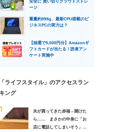
安全に 買い切りクラウドストレ
門メディア
建設×テクノロジーの最前線
ージ
重量約999g、最新CPU搭載のビ
ジネスPCの実力は？
【抽選で5,000円分】Amazonギ
フトカードが当たる！読者アン
ケート実施中
「ライフスタイル」のアクセスラン
キング
1
夫が買ってきた赤福→開けた
ら…… まさかの中身に「お
店に電話してしまいそう」