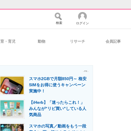
検索
ログイン
教育・育児
動物
リサーチ
会員記事
バイスの未来
好きが集まる 比べて選べる
- PR -
スマホ2GBで月額850円～ 格安
コミュニティ
マーケ×ITの今がよく分かる
SIMをお得に使うキャンペーン
実施中！
【iHerb】「迷ったらこれ！」
・活用を支援
みんなが"リピ買い"している人
気商品
スマホの写真／動画をもう一段