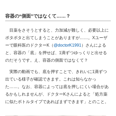
企業向けIT製品の総合サイト
容器の“側面”ではなくて……？
IT製品の技術・比較・事例
製造業のIT導入・活用を支援
目薬をさそうとすると、力加減が難しく、必要以上に
ポタポタと出てしまうことがありますが……。Xユーザ
モノづくり技術者専門サイト
ーで眼科医のドクターK（
@doctorK1991
）さんによる
エレクトロニクス専門サイト
と、容器の「底」を押せば、1滴ずつゆっくりと出せる
のだそうです。え、容器の側面ではなくて？
電子設計の基本と応用
実際の動画でも、底を押すことで、きれいに1滴ずつ
エネルギーの専門メディア
出ている様子が確認できます。これは知らなかっ
建設×テクノロジーの最前線
た……。なお、容器によっては底を押しにくい場合があ
るかもしれませんが、ドクターKさんによると「処方薬
ちょっと気になるネットの話題
に似たボトルタイプであればまずできます」とのこと。