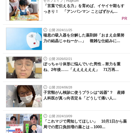
セガフェイブ｜HugKum
「言葉で伝える力」を育めば、イヤイヤ期もす
っきり！ 「アンパンマン ことばずかん...
PR
公開 2024/11/25
喘息の吸入器を分解した薬剤師「おまえ企業努
力の結晶じゃねーか…」 複雑な仕組みに...
公開 2026/02/21
ぽっちゃり体形に悩んでいた男性→努力を重
ね、2年後……「ええええええ」 71万再...
公開 2024/06/28
子宮頸がん検診に使うブラシは“凶器”？ 産婦
人科医が真っ向否定＆「どうして痛い人...
公開 2024/10/09
「これマジで周知してほしい」 10月1日から薬
局での窓口負担増の薬とは→1000...