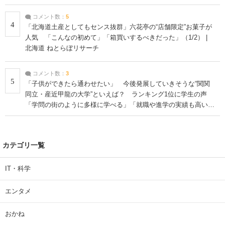
コメント数：
5
4
「北海道土産としてもセンス抜群」六花亭の“店舗限定”お菓子が
人気 「こんなの初めて」「箱買いするべきだった」（1/2） |
北海道 ねとらぼリサーチ
コメント数：
3
5
「子供ができたら通わせたい」 今後発展していきそうな“関関
同立・産近甲龍の大学”といえば？ ランキング1位に学生の声
「学問の街のように多様に学べる」「就職や進学の実績も高い」
| 大学 ねとらぼリサーチ
カテゴリ一覧
IT・科学
エンタメ
おかね