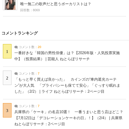
唯一無二の歌声だと思うボーカリストは？
回答数：8069
コメントランキング
コメント数：
20
1
一番好きな「韓国の男性俳優」は？【2026年版・人気投票実施
中】（投票結果） | 芸能人 ねとらぼリサーチ
コメント数：
7
2
「もっと早く買えば良かった」 カインズの“車内遮光カーテ
ン”が大人気 「プライバシーも保てて安心」「ぐっすり眠れま
した」（2/2） | ライフ ねとらぼリサーチ：2ページ目
コメント数：
7
3
兵庫県の「ケーキ」の名店10選！ 一番うまいと思う店はどこ？
【7月12日は「デコレーションケーキの日」！】（2/4） | 兵庫県
ねとらぼリサーチ：2ページ目