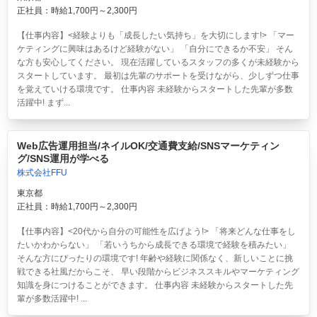
正社員：時給1,700円～2,300円
【仕事内容】<経験よりも「成長したい気持ち」を大切にします!> 「マー
ケティングに興味はあるけど経験がない」 「自分にできるか不安」 そん
な方も安心してください。 現在活躍しているスタッフの多くが未経験から
スタートしています。 最初は先輩のサポートを受けながら、少しずつ仕事
を覚えていける環境です。 仕事内容 未経験からスタートした先輩が多数
活躍中! まず...
Web広告運用担当/ネイルOK/交通費支給/SNSマーケティン
グ/SNS運用が学べる
株式会社FFU
東京都
正社員：時給1,700円～2,300円
【仕事内容】<20代から自分の可能性を広げよう!> 「将来どんな仕事をし
たいかわからない」 「若いうちから成長できる環境で経験を積みたい」
そんな方にぴったりの環境です! 年齢や経験に関係なく、新しいことに挑
戦できる社風だからこそ、 早い段階からビジネススキルやマーケティング
知識を身につけることができます。 仕事内容 未経験からスタートした先
輩が多数活躍中! ...