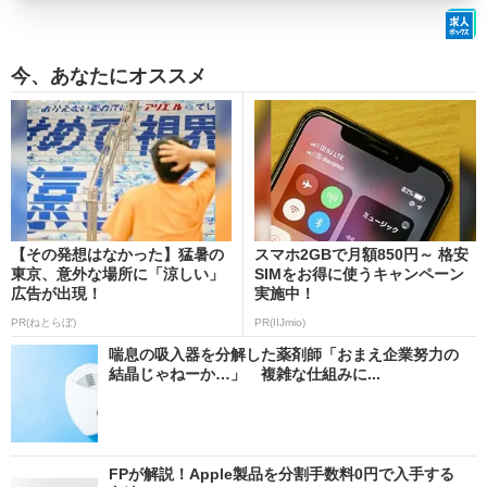
今、あなたにオススメ
【その発想はなかった】猛暑の
スマホ2GBで月額850円～ 格安
東京、意外な場所に「涼しい」
SIMをお得に使うキャンペーン
広告が出現！
実施中！
PR(ねとらぼ)
PR(IIJmio)
喘息の吸入器を分解した薬剤師「おまえ企業努力の
結晶じゃねーか…」 複雑な仕組みに...
FPが解説！Apple製品を分割手数料0円で入手する