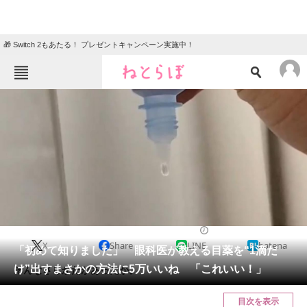
🎁 Switch 2もあたる！ プレゼントキャンペーン実施中！
ねとらぼメニュー
TOP
ニュース
エンタメ
クイズ
グルメ
地域
住まい
教育・育児
動物
リサーチ
健康・筋トレ
2024/08/27 06:00（公開）
X
Share
LINE
hatena
会員記事
「初めて知りました」 眼科医が教える目薬を“1滴だ
け”出すまさかの方法に5万いいね 「これいい！」
そんなさしかたがあったか。
メディア
目次を表示
注目記事を集めた総合ページ