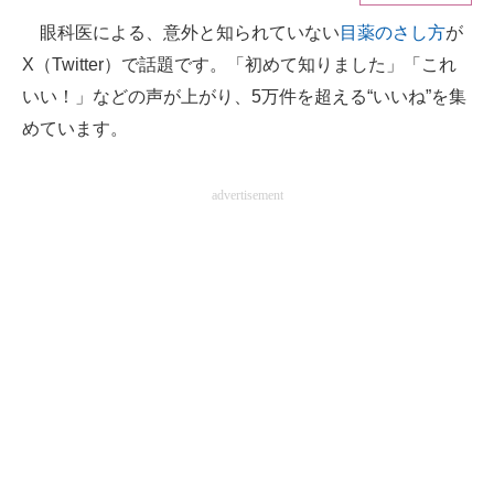
眼科医による、意外と知られていない
目薬のさし方
が
ITの今と未来を見通す
X（Twitter）で話題です。「初めて知りました」「これ
スマホと通信の最新トレンド
いい！」などの声が上がり、5万件を超える“いいね”を集
めています。
進化するPCとデバイスの未来
好きが集まる 比べて選べる
advertisement
ビジネスと働き方のヒント
AI活用のいまが分かる
企業ITのトレンドを詳説
経営リーダーのコミュニティ
マーケ×ITの今がよく分かる
ITエンジニア向け専門サイト