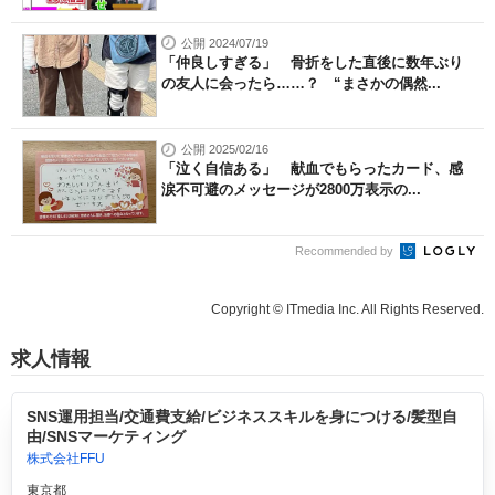
公開 2024/07/19
「仲良しすぎる」 骨折をした直後に数年ぶり
の友人に会ったら……？ “まさかの偶然...
公開 2025/02/16
「泣く自信ある」 献血でもらったカード、感
涙不可避のメッセージが2800万表示の...
Recommended by
Copyright © ITmedia Inc. All Rights Reserved.
求人情報
SNS運用担当/交通費支給/ビジネススキルを身につける/髪型自
由/SNSマーケティング
株式会社FFU
東京都