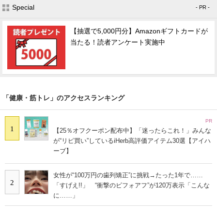
Special
- PR -
【抽選で5,000円分】Amazonギフトカードが
当たる！読者アンケート実施中
「健康・筋トレ」のアクセスランキング
PR
1
【25％オフクーポン配布中】「迷ったらこれ！」みんな
が“リピ買い”しているiHerb高評価アイテム30選【アイハ
ーブ】
女性が“100万円の歯列矯正”に挑戦→たった1年で……
2
「すげえ!!」 “衝撃のビフォアフ”が120万表示「こんな
に……」