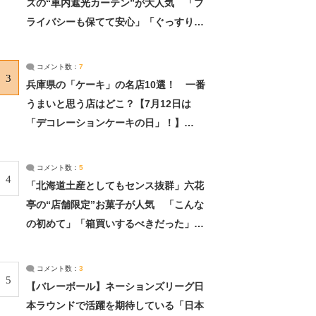
ズの“車内遮光カーテン”が大人気 「プ
ライバシーも保てて安心」「ぐっすり眠
れました」（2/2） | ライフ ねとらぼリ
サーチ：2ページ目
コメント数：
7
3
兵庫県の「ケーキ」の名店10選！ 一番
うまいと思う店はどこ？【7月12日は
「デコレーションケーキの日」！】
（2/4） | 兵庫県 ねとらぼリサーチ：2ペ
ージ目
コメント数：
5
4
「北海道土産としてもセンス抜群」六花
亭の“店舗限定”お菓子が人気 「こんな
の初めて」「箱買いするべきだった」
（1/2） | 北海道 ねとらぼリサーチ
コメント数：
3
5
【バレーボール】ネーションズリーグ日
本ラウンドで活躍を期待している「日本