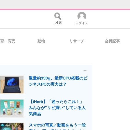
検索
ログイン
教育・育児
動物
リサーチ
会員記事
バイスの未来
好きが集まる 比べて選べる
- PR -
重量約999g、最新CPU搭載のビ
コミュニティ
マーケ×ITの今がよく分かる
ジネスPCの実力は？
【iHerb】「迷ったらこれ！」
・活用を支援
みんなが"リピ買い"している人
気商品
スマホの写真／動画をもう一段