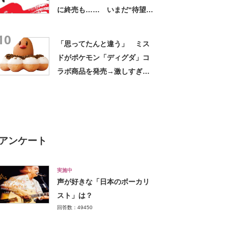
に終売も…… いまだ“待望
論”根強い人気商品とは
10
「思ってたんと違う」 ミス
ドがポケモン「ディグダ」コ
ラボ商品を発売→激しすぎ
る“個体差”を楽しむ人続出
アンケート
実施中
声が好きな「日本のボーカリ
スト」は？
回答数：49450