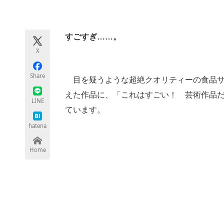
モノづくり技術者専門サイト
エレクトロ
すごすぎ……。
X
ちょっと気になるネットの話題
Share
目を疑うような超絶クオリティーの食品サンプ
えた作品に、「これはすごい！ 芸術作品だ
LINE
ています。
hatena
Home