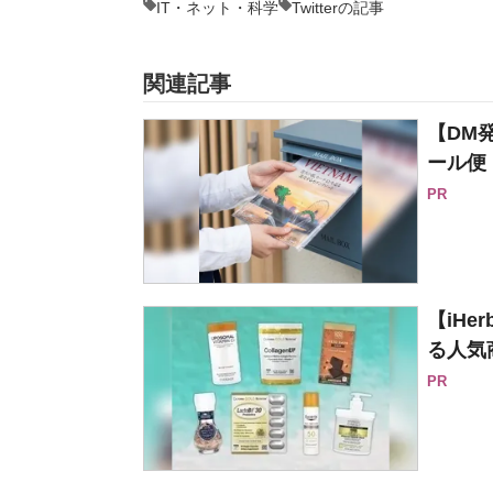
IT・ネット・科学
Twitterの記事
関連記事
【DM
ール便
PR
【iH
る人気
PR