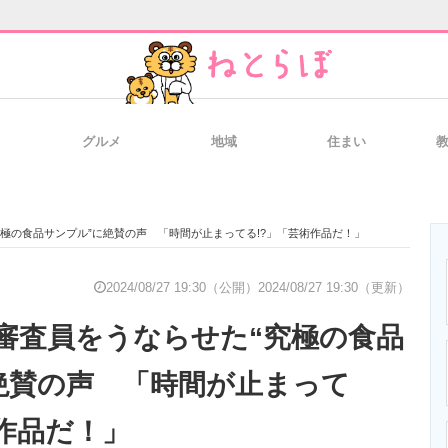
グルメ
地域
住まい
と未来を見通す
スマホと通信の最新トレンド
進化するPCとデ
極の食品サンプル”に絶賛の声 「時間が止まってる!?」「芸術作品だ！」
のいまが分かる
企業ITのトレンドを詳説
経営リーダーの
2024/08/27 19:30（公開）
2024/08/27 19:30（更新）
審査員をうならせた“究極の食品
T製品の総合サイト
IT製品の技術・比較・事例
製造業のIT導入
絶賛の声 「時間が止まって
術作品だ！」