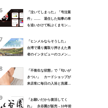
「実は過去に……」
6
「泣いてしまった」「号泣案
件」…… 退任した知事の車
を追いかけて転ぶくまモン、
目頭が熱くなると話題に
7
「ヒンメルならそうした」
台湾で通り魔取り押さえた勇
者のインタビューのコメント
が話題 『葬送のフリーレ
8
ン』公式も「勇者ヒンメルな
「不衛生な状態」で「匂いが
らそうした時」の画像を投稿
きつい」 カードショップが
来店客に毎日の入浴と洗濯を
呼びかけ「改善がなければ大
9
会開催しない」
「お願いだから復活してく
れ」 永谷園が販売→10年前