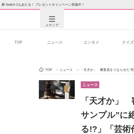
🎁 Switch 2もあたる！ プレゼントキャンペーン実施中！
メディア
TOP
ニュース
エンタメ
クイズ
注目記事を集めた総合ページ
ITの今
TOP
>
ニュース
>
「天才か」 審査員をうならせた“究
ビジネスと働き方のヒント
AI活用
ニュース
「天才か」 
ITエンジニア向け専門サイト
企業向けI
サンプル”に
る!?」「芸