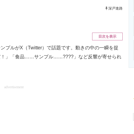
ニクス専門サイト
電子設計の基本と応用
エネルギーの専
深戸進路
目次を表示
ルがX（Twitter）で話題です。動きの中の一瞬を捉
！」「食品……サンプル……????」など反響が寄せられ
advertisement