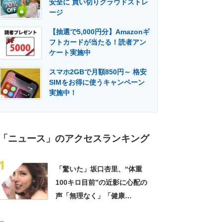
安全に 買い切りクラウドストレ
門メディア
建設×テクノロジーの最前線
ージ
【抽選で5,000円分】Amazonギ
フトカードが当たる！読者アン
ケート実施中
スマホ2GBで月額850円～ 格安
SIMをお得に使うキャンペーン
実施中！
「ニュース」のアクセスランキング
1
「驚いた」坂口杏里、“体重
100キロ目前”の近影に心配の
声「無理なく」「健康
上……」