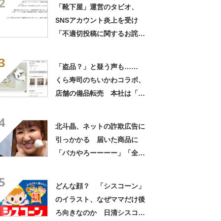
2
「靴下屋」運営のタビオ、
SNSアカウント炎上を受け
「不適切投稿に関するお詫
び」発表 「破れないストッ
3
キング」についてのやりとり
「盗品？」と疑う声も……
が発端
くら寿司のちいかわコラボ、
店舗の備品転売 本社は「把
握しており調査中」
4
北斗晶、ネットの詐欺広告に
引っかかる 届いた商品に
「バカやろーーーー」「全
然、違うじゃねーか」
5
どんな顔？ 「シスコーン」
のイラスト、なぜママだけ後
ろ向きなのか 日清シスコ