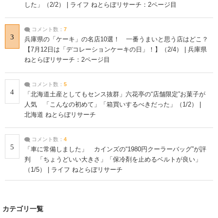
した」（2/2） | ライフ ねとらぼリサーチ：2ページ目
コメント数：
7
3
兵庫県の「ケーキ」の名店10選！ 一番うまいと思う店はどこ？
【7月12日は「デコレーションケーキの日」！】（2/4） | 兵庫県
ねとらぼリサーチ：2ページ目
コメント数：
5
4
「北海道土産としてもセンス抜群」六花亭の“店舗限定”お菓子が
人気 「こんなの初めて」「箱買いするべきだった」（1/2） |
北海道 ねとらぼリサーチ
コメント数：
4
5
「車に常備しました」 カインズの“1980円クーラーバッグ”が評
判 「ちょうどいい大きさ」「保冷剤を止めるベルトが良い」
（1/5） | ライフ ねとらぼリサーチ
カテゴリ一覧