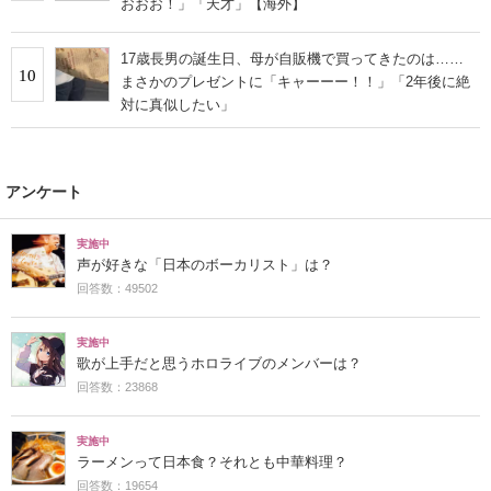
おおお！」「天才」【海外】
17歳長男の誕生日、母が自販機で買ってきたのは……
10
まさかのプレゼントに「キャーーー！！」「2年後に絶
対に真似したい」
アンケート
実施中
声が好きな「日本のボーカリスト」は？
回答数：49502
実施中
歌が上手だと思うホロライブのメンバーは？
回答数：23868
実施中
ラーメンって日本食？それとも中華料理？
回答数：19654