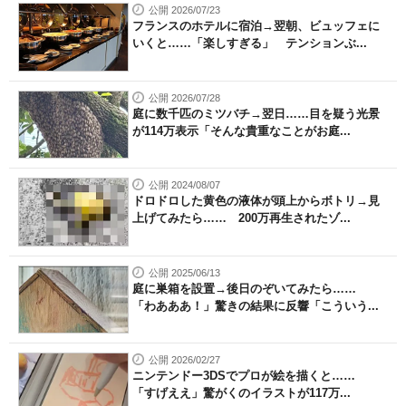
公開 2026/07/23
フランスのホテルに宿泊→翌朝、ビュッフェに
いくと……「楽しすぎる」 テンションぶ...
公開 2026/07/28
庭に数千匹のミツバチ→翌日……目を疑う光景
が114万表示「そんな貴重なことがお庭...
公開 2024/08/07
ドロドロした黄色の液体が頭上からボトリ→見
上げてみたら…… 200万再生されたゾ...
公開 2025/06/13
庭に巣箱を設置→後日のぞいてみたら……
「わあああ！」驚きの結果に反響「こういう...
公開 2026/02/27
ニンテンドー3DSでプロが絵を描くと……
「すげええ」驚がくのイラストが117万...