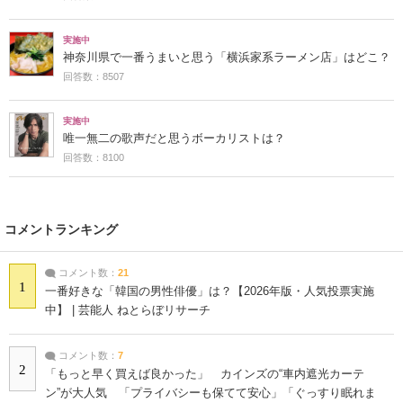
実施中
神奈川県で一番うまいと思う「横浜家系ラーメン店」はどこ？
回答数：8507
実施中
唯一無二の歌声だと思うボーカリストは？
回答数：8100
コメントランキング
コメント数：
21
1
一番好きな「韓国の男性俳優」は？【2026年版・人気投票実施
中】 | 芸能人 ねとらぼリサーチ
コメント数：
7
2
「もっと早く買えば良かった」 カインズの“車内遮光カーテ
ン”が大人気 「プライバシーも保てて安心」「ぐっすり眠れま