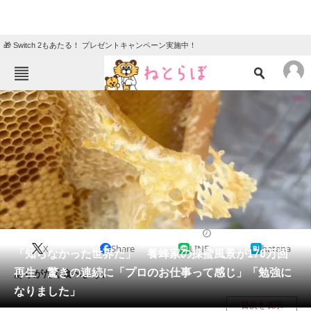
🎁 Switch 2もあたる！ プレゼントキャンペーン実施中！
ねとらぼメニュー
TOP
ニュース
エンタメ
クイズ
グルメ
地域
住まい
教育・育児
動物
リサーチ
ライフスタイル
2024/09/11 06:30（公開）
X
Share
LINE
hatena
会員記事
「知らなかった世界だ」 養蜂家の採蜜風景が170万回
再生 驚きの連続に「プロのお仕事って感じ」「勉強に
ありがたく食べよう。
メディア
なりました」
目次を表示
注目記事を集めた総合ページ