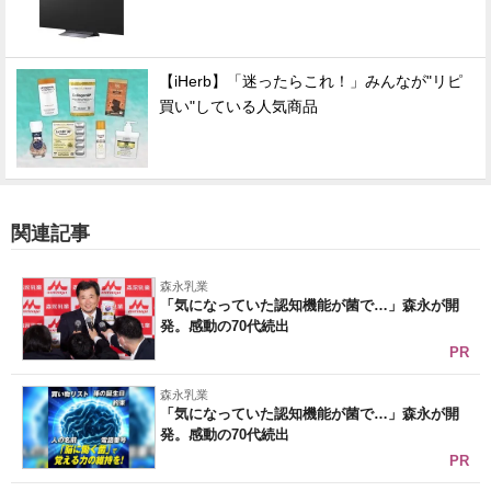
【iHerb】「迷ったらこれ！」みんなが"リピ
買い"している人気商品
関連記事
森永乳業
「気になっていた認知機能が菌で…」森永が開
発。感動の70代続出
PR
森永乳業
「気になっていた認知機能が菌で…」森永が開
発。感動の70代続出
PR