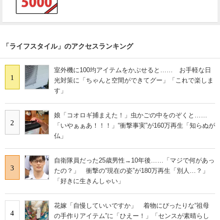
「ライフスタイル」のアクセスランキング
室外機に100均アイテムをかぶせると…… お手軽な日
1
光対策に「ちゃんと空間ができてグー」「これで楽しま
す」
娘「コオロギ捕まえた！」虫かごの中をのぞくと……
2
「いやぁぁあ！！！」“衝撃事実”が160万再生「知らぬが
仏」
自衛隊員だった25歳男性→10年後……「マジで何があっ
3
たの？」 衝撃の“現在の姿”が180万再生「別人…？」
「好きに生きんしゃい」
花嫁「自慢していいですか」 着物にぴったりな“祖母
4
の手作りアイテム”に「ひえー！」「センスが素晴らし