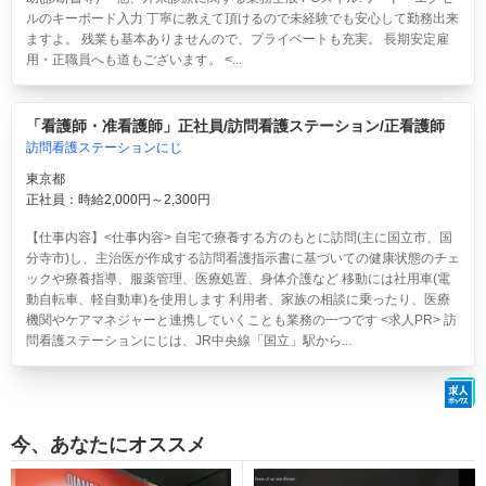
ルのキーボード入力 丁寧に教えて頂けるので未経験でも安心して勤務出来
ますよ。 残業も基本ありませんので、プライベートも充実。 長期安定雇
用・正職員へも道もございます。 <...
「看護師・准看護師」正社員/訪問看護ステーション/正看護師
訪問看護ステーションにじ
東京都
正社員：時給2,000円～2,300円
【仕事内容】<仕事内容> 自宅で療養する方のもとに訪問(主に国立市、国
分寺市)し、主治医が作成する訪問看護指示書に基づいての健康状態のチェ
ックや療養指導、服薬管理、医療処置、身体介護など 移動には社用車(電
動自転車、軽自動車)を使用します 利用者、家族の相談に乗ったり、医療
機関やケアマネジャーと連携していくことも業務の一つです <求人PR> 訪
問看護ステーションにじは、JR中央線「国立」駅から...
今、あなたにオススメ