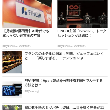
【見城徹×藤田晋】AI時代でも
FINCHI主催「IVS2026」トーク
変わらない経営者の本質
セッションが話題に！
PR(FINCHI on GOETHE)
PR(FINCHI on GOETHE)
フランスのホテルに宿泊→翌朝、ビュッフェにいく
と……「楽しすぎる」 テンションぶ...
FPが解説！Apple製品を分割手数料0円で入手する
方法とは？
PR(Fav-Log)
庭に数千匹のミツバチ→翌日……目を疑う光景が11