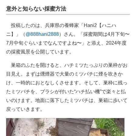
企業向けIT製品の総合サイト
意外と知らない採蜜方法
IT製品の技術・比較・事例
投稿したのは、兵庫県の養蜂家「Hani2【ハニハ
製造業のIT導入・活用を支援
ニ】」（
@888hani2888
）さん。「採蜜期間は4月下旬〜
7月中旬ぐらいまでなんですよね〜」と添え、2024年度
モノづくり技術者専門サイト
の採蜜風景を公開しています。
エレクトロニクス専門サイト
巣箱のふたを開けると、ハチミツたっぷりの巣枠がお
電子設計の基本と応用
目見え。まずは燻煙器で大量のミツバチに煙を吹きか
け、一時的におとなしくさせます。そして、巣枠に残っ
エネルギーの専門メディア
たミツバチを、ブラシが付いた“ハチ払い機”で楽々と払
建設×テクノロジーの最前線
いのけます。地面に落下したミツバチは、巣箱に歩いて
戻っていきます。
ちょっと気になるネットの話題