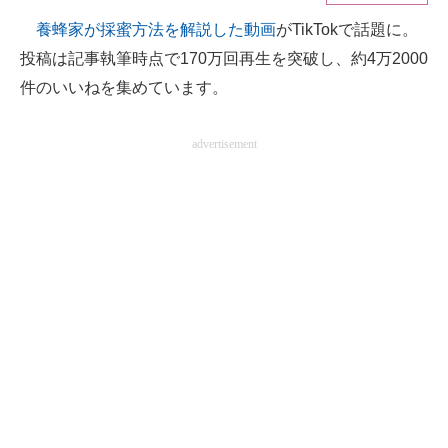
養蜂家が採蜜方法を解説した動画
がTikTokで話題に。
ITの今と未来を見通す
投稿は記事執筆時点で170万回再生を突破し、約4万2000
スマホと通信の最新トレンド
件のいいねを集めています。
進化するPCとデバイスの未来
advertisement
好きが集まる 比べて選べる
ビジネスと働き方のヒント
AI活用のいまが分かる
企業ITのトレンドを詳説
経営リーダーのコミュニティ
マーケ×ITの今がよく分かる
ITエンジニア向け専門サイト