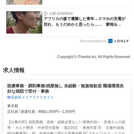
公開 2026/05/16
アフリカの森で遭難した青年→スマホの充電が
切れ、もうだめかと思ったら…… 窮地を...
Recommended by
Copyright © ITmedia Inc. All Rights Reserved.
求人情報
医療事務・調剤事務/残業無し 未経験・無資格歓迎 職場環境良
好な病院で受付・事務
株式会社メイアイクリエイト
東京都
正社員 / 派遣社員：時給1,500円～1,550円
【仕事内容】病院勤務・資格・経験必要なし! <業務内容> ・患者さんの誘
導 ・カルテ整理 ・外来受付業務 ・電話対応 ・事務作業 等 ・文書作成補
助(診断書等) ・他、外来診療に関する業務全般 PCスキル:ワード・エクセ