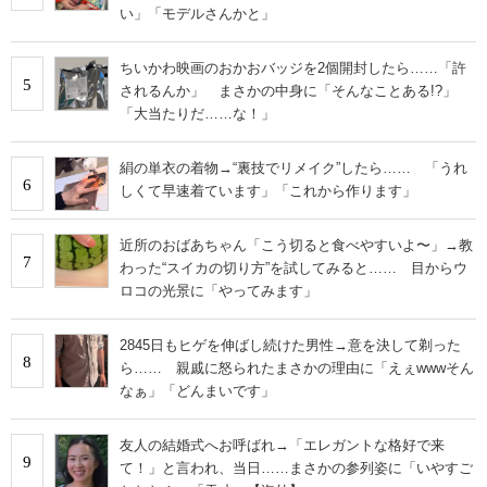
い」「モデルさんかと」
ちいかわ映画のおかおバッジを2個開封したら……「許
5
されるんか」 まさかの中身に「そんなことある!?」
「大当たりだ……な！」
絹の単衣の着物→“裏技でリメイク”したら…… 「うれ
6
しくて早速着ています」「これから作ります」
近所のおばあちゃん「こう切ると食べやすいよ〜」→教
7
わった“スイカの切り方”を試してみると…… 目からウ
ロコの光景に「やってみます」
2845日もヒゲを伸ばし続けた男性→意を決して剃った
8
ら…… 親戚に怒られたまさかの理由に「えぇwwwそん
なぁ」「どんまいです」
友人の結婚式へお呼ばれ→「エレガントな格好で来
9
て！」と言われ、当日……まさかの参列姿に「いやすご