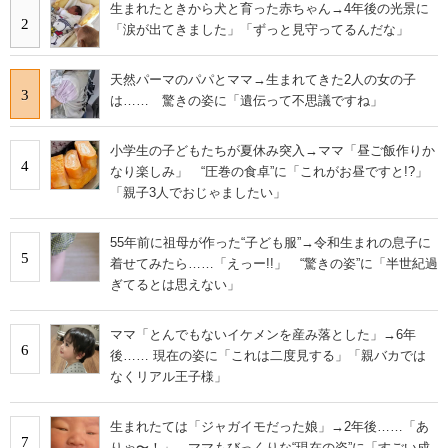
生まれたときから犬と育った赤ちゃん→4年後の光景に
2
「涙が出てきました」「ずっと見守ってるんだな」
天然パーマのパパとママ→生まれてきた2人の女の子
3
は…… 驚きの姿に「遺伝って不思議ですね」
小学生の子どもたちが夏休み突入→ママ「昼ご飯作りか
4
なり楽しみ」 “圧巻の食卓”に「これがお昼ですと!?」
「親子3人でおじゃましたい」
55年前に祖母が作った“子ども服”→令和生まれの息子に
5
着せてみたら……「えっー!!」 “驚きの姿”に「半世紀過
ぎてるとは思えない」
ママ「とんでもないイケメンを産み落とした」→6年
6
後…… 現在の姿に「これは二度見する」「親バカでは
なくリアル王子様」
生まれたては「ジャガイモだった娘」→2年後……「あ
7
りゃ〜！」 ママもびっくりな“現在の姿”に「すごい成