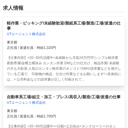
求人情報
軽作業・ピッキング/未経験歓迎/製紙系工場/製造/工場/派遣の仕
事
UTエージェント株式会社
東京都
正社員 / 派遣社員：時給1,320円
【仕事内容】<20~30代活躍中>
未経験から月収24万円可!シンプル軽作業
夜勤専属!金曜土曜休み
カンタン作業 DMなどの仕分け、検品作業/ 未経験
の方も大歓迎 人気のカンタン軽作業のオシゴト! DMや請求書などを発行し
ている工場で、 印刷物の検品、仕分け作業などをお願いします! <具体的に
は…> 公共料金などの請求書が正しく印刷されて...
自動車系工場/組立・加工・プレス/高収入/製造/工場/派遣の仕事
UTエージェント株式会社
東京都
正社員 / 派遣社員：時給1,700円
【仕事内容】<20~40代活躍中><日勤×土日休み>タンクローリーのタン