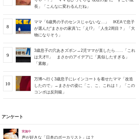
長」「こんなに変わるんだね」
ママ「6歳男の子のセンスじゃないな…」 IKEAで息子
8
が選んだ“まさかの家具”に「え!?」「人生2周目？」「大
物になりそう」
3歳息子の穴あきズボン→2児ママが直したら……「これ
9
は天才!!」 まさかのアイデアに「真似したすぎる」
「素敵」
万博へ行く3歳息子にレインコートを着せたママ「改造
10
したので」→まさかの姿に「こ、こ、これは！」「この
コンボは反則級」
アンケート
実施中
声が好きな「日本のボーカリスト」は？