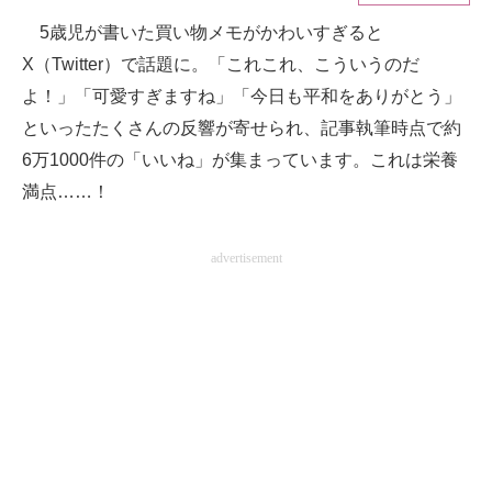
5歳児が書いた買い物メモがかわいすぎると
ITの今と未来を見通す
X（Twitter）で話題に。「これこれ、こういうのだ
スマホと通信の最新トレンド
よ！」「可愛すぎますね」「今日も平和をありがとう」
といったたくさんの反響が寄せられ、記事執筆時点で約
進化するPCとデバイスの未来
6万1000件の「いいね」が集まっています。これは栄養
好きが集まる 比べて選べる
満点……！
ビジネスと働き方のヒント
advertisement
AI活用のいまが分かる
企業ITのトレンドを詳説
経営リーダーのコミュニティ
マーケ×ITの今がよく分かる
ITエンジニア向け専門サイト