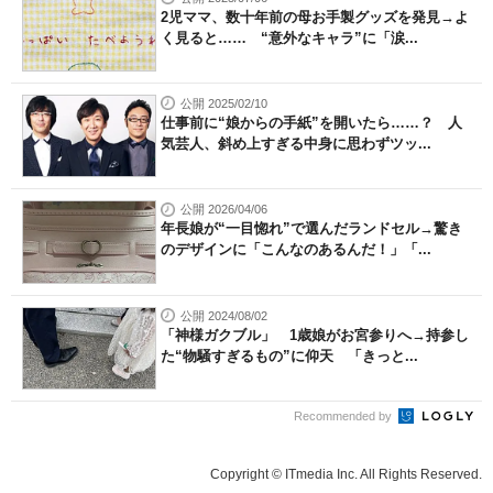
2児ママ、数十年前の母お手製グッズを発見→よ
く見ると…… “意外なキャラ”に「涙...
公開 2025/02/10
仕事前に“娘からの手紙”を開いたら……？ 人
気芸人、斜め上すぎる中身に思わずツッ...
公開 2026/04/06
年長娘が“一目惚れ”で選んだランドセル→驚き
のデザインに「こんなのあるんだ！」「...
公開 2024/08/02
「神様ガクブル」 1歳娘がお宮参りへ→持参し
た“物騒すぎるもの”に仰天 「きっと...
Recommended by
Copyright © ITmedia Inc. All Rights Reserved.