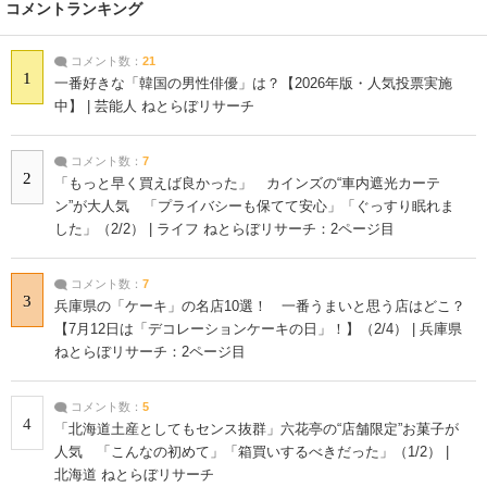
コメントランキング
コメント数：
21
1
一番好きな「韓国の男性俳優」は？【2026年版・人気投票実施
中】 | 芸能人 ねとらぼリサーチ
コメント数：
7
2
「もっと早く買えば良かった」 カインズの“車内遮光カーテ
ン”が大人気 「プライバシーも保てて安心」「ぐっすり眠れま
した」（2/2） | ライフ ねとらぼリサーチ：2ページ目
コメント数：
7
3
兵庫県の「ケーキ」の名店10選！ 一番うまいと思う店はどこ？
【7月12日は「デコレーションケーキの日」！】（2/4） | 兵庫県
ねとらぼリサーチ：2ページ目
コメント数：
5
4
「北海道土産としてもセンス抜群」六花亭の“店舗限定”お菓子が
人気 「こんなの初めて」「箱買いするべきだった」（1/2） |
北海道 ねとらぼリサーチ