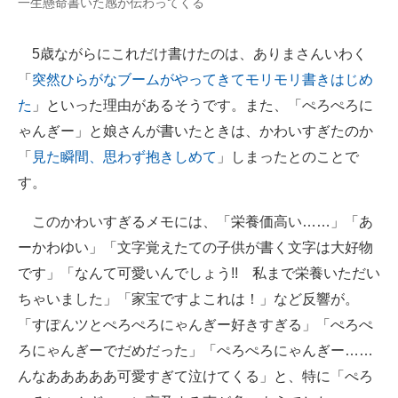
一生懸命書いた感が伝わってくる
5歳ながらにこれだけ書けたのは、ありまさんいわく
「
突然ひらがなブームがやってきてモリモリ書きはじめ
た
」といった理由があるそうです。また、「ぺろぺろに
ゃんぎー」と娘さんが書いたときは、かわいすぎたのか
「
見た瞬間、思わず抱きしめて
」しまったとのことで
す。
このかわいすぎるメモには、「栄養価高い……」「あ
ーかわゆい」「文字覚えたての子供が書く文字は大好物
です」「なんて可愛いんでしょう!! 私まで栄養いただい
ちゃいました」「家宝ですよこれは！」など反響が。
「すぽんツとぺろぺろにゃんぎー好きすぎる」「ぺろぺ
ろにゃんぎーでだめだった」「ぺろぺろにゃんぎー……
んなあああああ可愛すぎて泣けてくる」と、特に「ぺろ