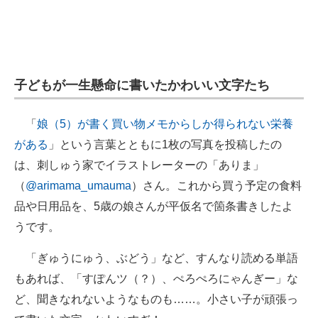
企業向けIT製品の総合サイト
IT製品の技術・比較・事例
製造業のIT導入・活用を支援
子どもが一生懸命に書いたかわいい文字たち
モノづくり技術者専門サイト
「
娘（5）が書く買い物メモからしか得られない栄養
エレクトロニクス専門サイト
がある
」という言葉とともに1枚の写真を投稿したの
は、刺しゅう家でイラストレーターの「ありま」
電子設計の基本と応用
（
@arimama_umauma
）さん。これから買う予定の食料
エネルギーの専門メディア
品や日用品を、5歳の娘さんが平仮名で箇条書きしたよ
うです。
建設×テクノロジーの最前線
「ぎゅうにゅう、ぶどう」など、すんなり読める単語
ちょっと気になるネットの話題
もあれば、「すぽんツ（？）、ぺろぺろにゃんぎー」な
ど、聞きなれないようなものも……。小さい子が頑張っ