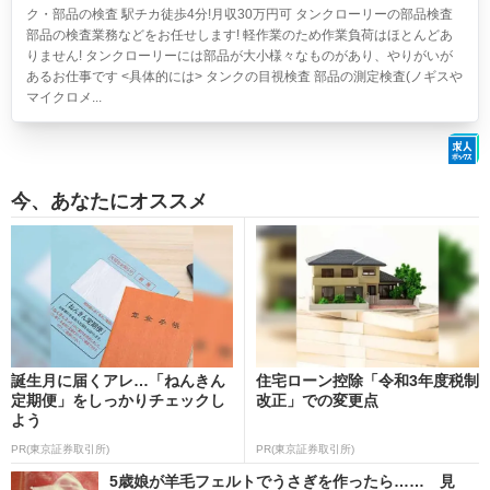
ク・部品の検査 駅チカ徒歩4分!月収30万円可
タンクローリーの部品検査
部品の検査業務などをお任せします! 軽作業のため作業負荷はほとんどあ
りません! タンクローリーには部品が大小様々なものがあり、やりがいが
あるお仕事です <具体的には> タンクの目視検査 部品の測定検査(ノギスや
マイクロメ...
今、あなたにオススメ
誕生月に届くアレ…「ねんきん
住宅ローン控除「令和3年度税制
定期便」をしっかりチェックし
改正」での変更点
よう
PR(東京証券取引所)
PR(東京証券取引所)
5歳娘が羊毛フェルトでうさぎを作ったら…… 見