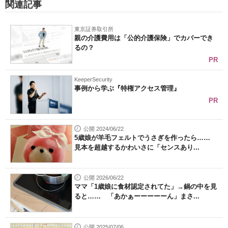
関連記事
東京証券取引所
親の介護費用は「公的介護保険」でカバーでき
るの？
PR
KeeperSecurity
事例から学ぶ『特権アクセス管理』
PR
公開 2024/06/22
5歳娘が羊毛フェルトでうさぎを作ったら……
見本を超越するかわいさに「センスあり...
公開 2026/06/22
ママ「1歳娘に食材認定されてた」→鍋の中を見
ると…… 「あかぁーーーーーん」まさ...
公開 2025/07/06