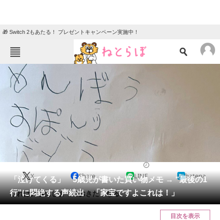
🎁 Switch 2もあたる！ プレゼントキャンペーン実施中！
ねとらぼメニュー
TOP
ニュース
エンタメ
クイズ
グルメ
地域
住まい
教育・育児
動物
リサーチ
教育・子育て
2024/09/22 07:15（公開）
X
Share
LINE
hatena
会員記事
「泣けてくる」 5歳児が書いた買い物メモ → “最後の1
行”に悶絶する声続出 「家宝ですよこれは！」
これは大事にしまっておきたくなる。
メディア
目次を表示
注目記事を集めた総合ページ