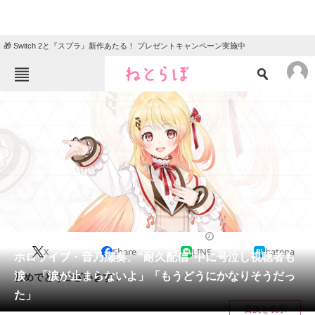
🎁 Switch 2と『スプラ』新作あたる！ プレゼントキャンペーン実施中
ねとらぼメニュー
TOP
ニュース
エンタメ
クイズ
グルメ
地域
住まい
教育・育児
動物
リサーチ
VTuber
2024/10/09 19:40（公開）
X
Share
LINE
hatena
会員記事
ホロライブ・音乃瀬奏、“耐久配信”中に号泣し視聴者も
涙 「涙が止まらないよ」「もうどうにかなりそうだっ
おめでとうございます！
メディア
た」
目次を表示
注目記事を集めた総合ページ