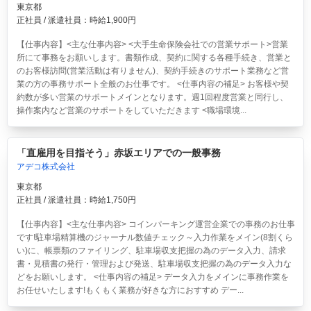
東京都
正社員 / 派遣社員：時給1,900円
【仕事内容】<主な仕事内容> <大手生命保険会社での営業サポート>営業
所にて事務をお願いします。書類作成、契約に関する各種手続き、営業と
のお客様訪問(営業活動は有りません)、契約手続きのサポート業務など営
業の方の事務サポート全般のお仕事です。 <仕事内容の補足> お客様や契
約数が多い営業のサポートメインとなります。週1回程度営業と同行し、
操作案内など営業のサポートをしていただきます <職場環境...
「直雇用を目指そう」赤坂エリアでの一般事務
アデコ株式会社
東京都
正社員 / 派遣社員：時給1,750円
【仕事内容】<主な仕事内容> コインパーキング運営企業での事務のお仕事
です!駐車場精算機のジャーナル数値チェック～入力作業をメイン(8割くら
い)に、帳票類のファイリング、駐車場収支把握の為のデータ入力、請求
書・見積書の発行・管理および発送、駐車場収支把握の為のデータ入力な
どをお願いします。 <仕事内容の補足> データ入力をメインに事務作業を
お任せいたします!もくもく業務が好きな方におすすめ デー...