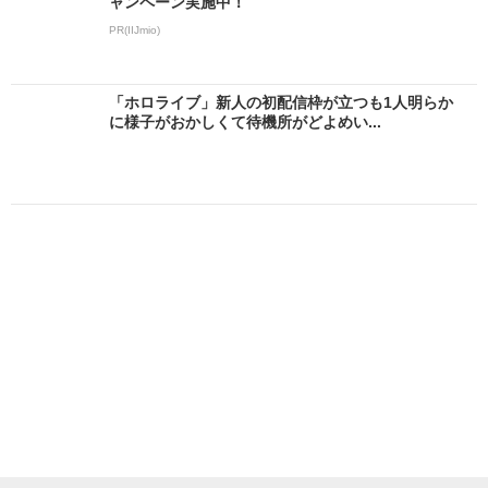
ャンペーン実施中！
PR(IIJmio)
「ホロライブ」新人の初配信枠が立つも1人明らか
に様子がおかしくて待機所がどよめい...