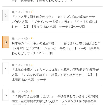
中】（投票結果） | 芸能人 ねとらぼリサーチ
コメント数：
7
2
「もっと早く買えば良かった」 カインズの“車内遮光カーテ
ン”が大人気 「プライバシーも保てて安心」「ぐっすり眠れま
した」（2/2） | ライフ ねとらぼリサーチ：2ページ目
コメント数：
7
3
兵庫県の「ケーキ」の名店10選！ 一番うまいと思う店はどこ？
【7月12日は「デコレーションケーキの日」！】（2/4） | 兵庫県
ねとらぼリサーチ：2ページ目
コメント数：
5
4
「北海道土産としてもセンス抜群」六花亭の“店舗限定”お菓子が
人気 「こんなの初めて」「箱買いするべきだった」（1/2） |
北海道 ねとらぼリサーチ
コメント数：
3
5
「子供ができたら通わせたい」 今後発展していきそうな“関関
同立・産近甲龍の大学”といえば？ ランキング1位に学生の声