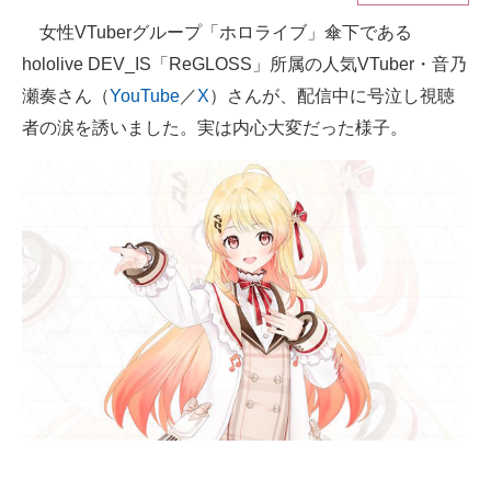
女性VTuberグループ「ホロライブ」傘下である
ITの今と未来を見通す
hololive DEV_IS「ReGLOSS」所属の人気VTuber・音乃
スマホと通信の最新トレンド
瀬奏さん（
YouTube
／
X
）さんが、配信中に号泣し視聴
者の涙を誘いました。実は内心大変だった様子。
進化するPCとデバイスの未来
好きが集まる 比べて選べる
ビジネスと働き方のヒント
AI活用のいまが分かる
企業ITのトレンドを詳説
経営リーダーのコミュニティ
マーケ×ITの今がよく分かる
ITエンジニア向け専門サイト