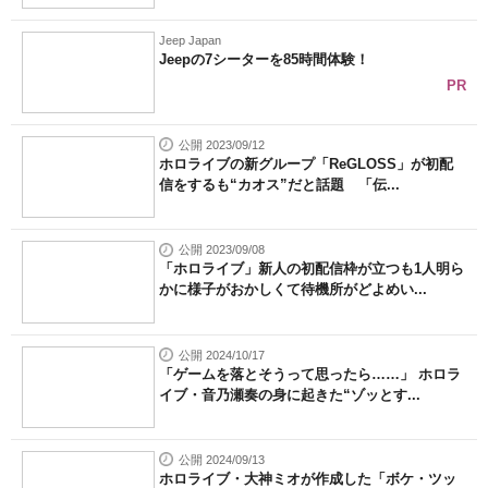
Jeep Japan
Jeepの7シーターを85時間体験！
PR
公開 2023/09/12
ホロライブの新グループ「ReGLOSS」が初配
信をするも“カオス”だと話題 「伝...
公開 2023/09/08
「ホロライブ」新人の初配信枠が立つも1人明ら
かに様子がおかしくて待機所がどよめい...
公開 2024/10/17
「ゲームを落とそうって思ったら……」 ホロラ
イブ・音乃瀬奏の身に起きた“ゾッとす...
公開 2024/09/13
ホロライブ・大神ミオが作成した「ボケ・ツッ