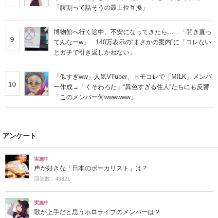
「腹割って話そうの最上位互換」
博物館へ行く途中、不安になってきたら……「開き直っ
9
てんなーw」 140万表示の“まさかの案内”に「コレない
とガチで引き返しかねない」
「似すぎww」人気VTuber、トモコレで「M!LK」メンバ
10
ー作成→「くそわろた」“異色すぎる住人”たちにも反響
「このメンバー何wwwwww」
アンケート
実施中
声が好きな「日本のボーカリスト」は？
回答数：49321
実施中
歌が上手だと思うホロライブのメンバーは？