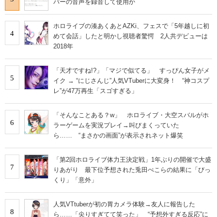
バーの音声を録音して使用か
ホロライブの湊あくあとAZKi、フェスで「5年越しに初
4
めて会話」したと明かし視聴者驚愕 2人共デビューは
2018年
「天才ですね!?」「マジで似てる」 すっぴん女子がメ
5
イク → “にじさんじ”人気VTuberに大変身！ “神コスプ
レ”が47万再生「スゴすぎる」
「そんなことある？w」 ホロライブ・大空スバルがホ
6
ラーゲームを実況プレイ→叫びまくっていた
ら…… “まさかの画面”が表示されネット爆笑
「第2回ホロライブ体力王決定戦」1年ぶりの開催で大盛
7
りあがり 最下位予想された兎田ぺこらの結果に「びっ
くり」「意外」
人気VTtuberが初の胃カメラ体験→友人に報告した
8
ら……「尖りすぎてて笑った」 “予想外すぎる反応”に