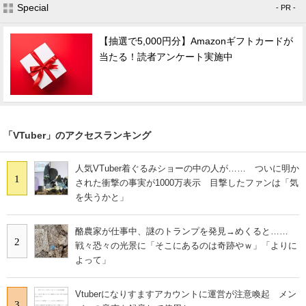
Special
- PR -
【抽選で5,000円分】Amazonギフトカードが
当たる！読者アンケート実施中
「VTuber」のアクセスランキング
人気VTuber着ぐるみショーの中の人が…… ついに明か
1
された衝撃の事実が1000万表示 目撃したファンは「気
を失うかと」
酪農家が仕事中、謎のトランプを発見→めくると……
2
戦々恐々の光景に「そこにあるのは奇跡やｗ」「よりに
よって」
Vtuberになりすますアカウントに運営が注意喚起 メン
3