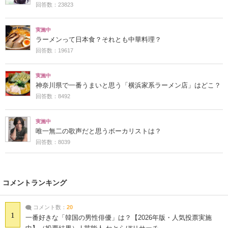
回答数：23823
実施中
ラーメンって日本食？それとも中華料理？
回答数：19617
実施中
神奈川県で一番うまいと思う「横浜家系ラーメン店」はどこ？
回答数：8492
実施中
唯一無二の歌声だと思うボーカリストは？
回答数：8039
コメントランキング
コメント数：
20
1
一番好きな「韓国の男性俳優」は？【2026年版・人気投票実施