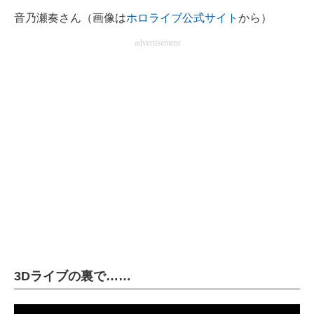
企業向けIT製品の総合サイト
音乃瀬奏さん（画像は
ホロライブ公式サイト
から）
advertisement
IT製品の技術・比較・事例
製造業のIT導入・活用を支援
モノづくり技術者専門サイト
エレクトロニクス専門サイト
電子設計の基本と応用
エネルギーの専門メディア
建設×テクノロジーの最前線
ちょっと気になるネットの話題
3Dライブの裏で……