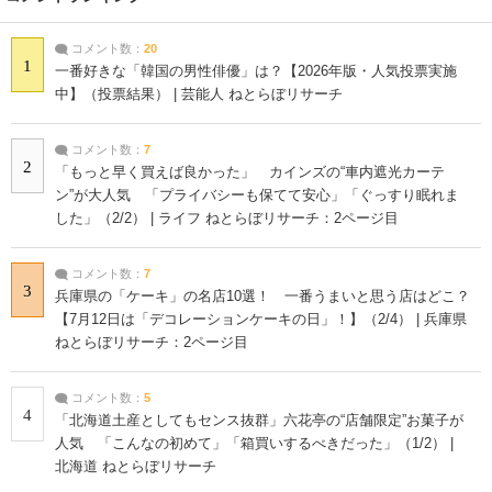
コメント数：
20
1
一番好きな「韓国の男性俳優」は？【2026年版・人気投票実施
中】（投票結果） | 芸能人 ねとらぼリサーチ
コメント数：
7
2
「もっと早く買えば良かった」 カインズの“車内遮光カーテ
ン”が大人気 「プライバシーも保てて安心」「ぐっすり眠れま
した」（2/2） | ライフ ねとらぼリサーチ：2ページ目
コメント数：
7
3
兵庫県の「ケーキ」の名店10選！ 一番うまいと思う店はどこ？
【7月12日は「デコレーションケーキの日」！】（2/4） | 兵庫県
ねとらぼリサーチ：2ページ目
コメント数：
5
4
「北海道土産としてもセンス抜群」六花亭の“店舗限定”お菓子が
人気 「こんなの初めて」「箱買いするべきだった」（1/2） |
北海道 ねとらぼリサーチ