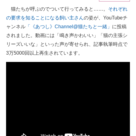
猫たちが呼ぶのでついて行ってみると……。
それぞれ
ITの今と未来を見通す
の要求を知ることになる飼い主さん
の姿が、YouTubeチ
スマホと通信の最新トレンド
ャンネル
「《あつし》Channel@猫たちと一緒」
に投稿
されました。動画には「鳴き声かわいい」「猫の主張シ
進化するPCとデバイスの未来
リーズいいな」といった声が寄せられ、記事執筆時点で
好きが集まる 比べて選べる
3万5000回以上再生されています。
ビジネスと働き方のヒント
AI活用のいまが分かる
企業ITのトレンドを詳説
経営リーダーのコミュニティ
マーケ×ITの今がよく分かる
ITエンジニア向け専門サイト