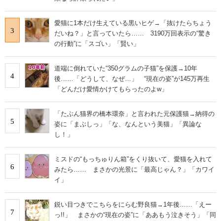
愛猫に1本だけ生えている黒いヒゲ→「抜けたらちょう
3
だいね？」と言っていたら…… 3190万回表示の“驚き
の行動”に「スゴい」「賢い」
道端に倒れていた“350グラムの子猫”を保護→10年
4
後……「どうして、なぜ…」 “現在の姿”が145万再生
「どんだけ愛情かけてもらったのよw」
「たぶん猫界の橋本環奈」と言われた元保護猫→納得の
5
姿に「まぶしっ」「な、なんという美猫」「異論な
し！」
ミスドの“もっちゅりん箱”をくり抜いて、愛猫を入れて
6
みたら…… まさかの光景に「最高じゃん？」「カワイ
イ」
鋭い目つきでこちらをにらむ野良猫→1年後……「えー
7
っ!!」 まさかの“現在の姿”に「ああもう泣きそう」「同