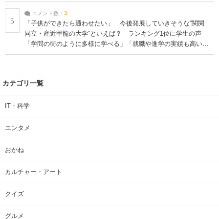
コメント数：
3
5
「子供ができたら通わせたい」 今後発展していきそうな“関関
同立・産近甲龍の大学”といえば？ ランキング1位に学生の声
「学問の街のように多様に学べる」「就職や進学の実績も高い」
| 大学 ねとらぼリサーチ
カテゴリ一覧
IT・科学
エンタメ
おかね
カルチャー・アート
クイズ
グルメ