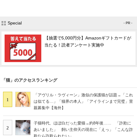
Special
- PR -
【抽選で5,000円分】Amazonギフトカードが
当たる！読者アンケート実施中
「猫」のアクセスランキング
「アヴリル・ラヴィーン」激似の保護猫が話題→「これ
1
は似てる…」「猫界の本人」「アイラインまで完璧」里
親募集中【海外】
子猫時代、ほぼ白だった愛猫→約8年後…… 「詐欺に
2
あいました」 飼い主仰天の現在に「えっ」「こんな詐
欺なら詐欺られたい」