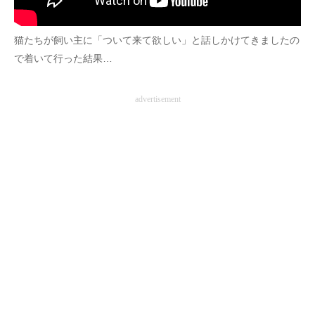
企業向けIT製品の総合サイト
猫たちが飼い主に「ついて来て欲しい」と話しかけてきましたの
IT製品の技術・比較・事例
で着いて行った結果…
製造業のIT導入・活用を支援
advertisement
モノづくり技術者専門サイト
エレクトロニクス専門サイト
電子設計の基本と応用
エネルギーの専門メディア
建設×テクノロジーの最前線
ちょっと気になるネットの話題