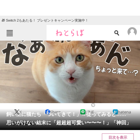
🎁 Switch 2もあたる！ プレゼントキャンペーン実施中！
ねとらぼメニュー
TOP
ニュース
エンタメ
クイズ
グルメ
地域
住まい
教育・育児
動物
リサーチ
猫
2024/10/16 08:00（公開）
X
Share
LINE
hatena
会員記事
飼い主に猫たち「ついてきて！」→従ってみると……
思いがけない結末に「超超超可愛い〜〜〜！」「神回」
猫たちの主張。
メディア
目次を表示
注目記事を集めた総合ページ