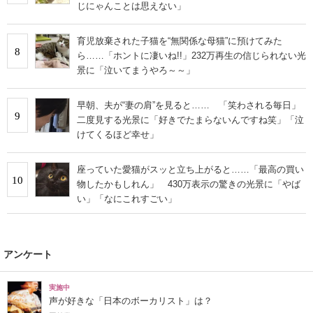
じにゃんことは思えない」
育児放棄された子猫を“無関係な母猫”に預けてみた
8
ら……「ホントに凄いね!!」232万再生の信じられない光
景に「泣いてまうやろ～～」
早朝、夫が“妻の肩”を見ると…… 「笑わされる毎日」
9
二度見する光景に「好きでたまらないんですね笑」「泣
けてくるほど幸せ」
座っていた愛猫がスッと立ち上がると……「最高の買い
10
物したかもしれん」 430万表示の驚きの光景に「やば
い」「なにこれすごい」
アンケート
実施中
声が好きな「日本のボーカリスト」は？