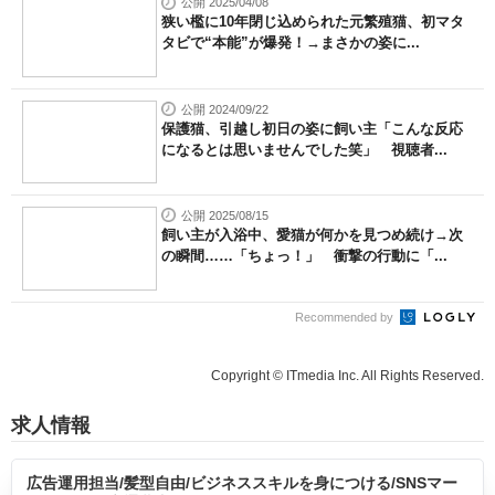
公開 2025/04/08
狭い檻に10年閉じ込められた元繁殖猫、初マタ
タビで“本能”が爆発！→まさかの姿に...
公開 2024/09/22
保護猫、引越し初日の姿に飼い主「こんな反応
になるとは思いませんでした笑」 視聴者...
公開 2025/08/15
飼い主が入浴中、愛猫が何かを見つめ続け→次
の瞬間……「ちょっ！」 衝撃の行動に「...
Recommended by
Copyright © ITmedia Inc. All Rights Reserved.
求人情報
広告運用担当/髪型自由/ビジネススキルを身につける/SNSマー