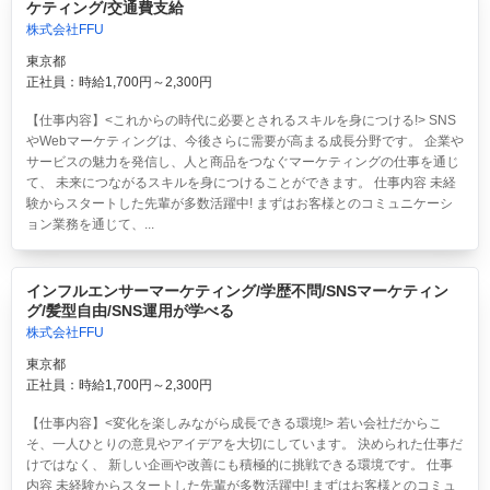
ケティング/交通費支給
株式会社FFU
東京都
正社員：時給1,700円～2,300円
【仕事内容】<これからの時代に必要とされるスキルを身につける!> SNS
やWebマーケティングは、今後さらに需要が高まる成長分野です。 企業や
サービスの魅力を発信し、人と商品をつなぐマーケティングの仕事を通じ
て、 未来につながるスキルを身につけることができます。 仕事内容 未経
験からスタートした先輩が多数活躍中! まずはお客様とのコミュニケーシ
ョン業務を通じて、...
インフルエンサーマーケティング/学歴不問/SNSマーケティン
グ/髪型自由/SNS運用が学べる
株式会社FFU
東京都
正社員：時給1,700円～2,300円
【仕事内容】<変化を楽しみながら成長できる環境!> 若い会社だからこ
そ、一人ひとりの意見やアイデアを大切にしています。 決められた仕事だ
けではなく、 新しい企画や改善にも積極的に挑戦できる環境です。 仕事
内容 未経験からスタートした先輩が多数活躍中! まずはお客様とのコミュ