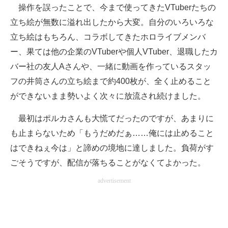
操作を誤ったことで、今まで使ってきたVTuberたちの
立ち絵が無数に溢れ出したから大変。自分のいろいろな
立ち絵はもちろん、コラボしてきたホロライブメンバ
ー、果ては他の企業のVTuberや個人VTuber、退職したカ
バー社の友人Aさんや、一緒に動画を作っているスタッ
フの井筒さんの立ち絵まで約400枚が、全く止めること
ができないまま勢いよく次々に放流され続けました。
最初はポルカさんも大慌てだったのですが、あまりに
も止まらないため「もうだめだぁ……俺には止めること
はできねぇ今は」と諦めの境地に達しました。負荷がす
ごそうですが、配信が落ちることがなくてよかった。
advertisement