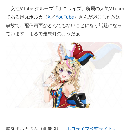
女性VTuberグループ「ホロライブ」所属の人気VTuber
ITの今と未来を見通す
である尾丸ポルカ（
X
／
YouTube
）さんが起こした放送
スマホと通信の最新トレンド
事故で、配信画面がとんでもないことになり話題になっ
ています。まるで走馬灯のようだぁ……。
進化するPCとデバイスの未来
好きが集まる 比べて選べる
ビジネスと働き方のヒント
AI活用のいまが分かる
企業ITのトレンドを詳説
経営リーダーのコミュニティ
マーケ×ITの今がよく分かる
ITエンジニア向け専門サイト
尾丸ポルカさん（画像引用：
ホロライブ公式サイトよ