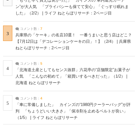
「もっと早く買えば良かった」 カインズの“車内遮光カーテ
ン”が大人気 「プライバシーも保てて安心」「ぐっすり眠れま
した」（2/2） | ライフ ねとらぼリサーチ：2ページ目
コメント数：
7
3
兵庫県の「ケーキ」の名店10選！ 一番うまいと思う店はどこ？
【7月12日は「デコレーションケーキの日」！】（2/4） | 兵庫県
ねとらぼリサーチ：2ページ目
コメント数：
5
4
「北海道土産としてもセンス抜群」六花亭の“店舗限定”お菓子が
人気 「こんなの初めて」「箱買いするべきだった」（1/2） |
北海道 ねとらぼリサーチ
コメント数：
4
5
「車に常備しました」 カインズの“1980円クーラーバッグ”が評
判 「ちょうどいい大きさ」「保冷剤を止めるベルトが良い」
（1/5） | ライフ ねとらぼリサーチ