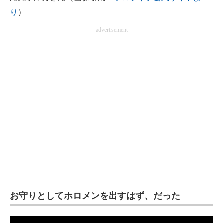
り
）
企業向けIT製品の総合サイト
advertisement
IT製品の技術・比較・事例
製造業のIT導入・活用を支援
モノづくり技術者専門サイト
エレクトロニクス専門サイト
電子設計の基本と応用
エネルギーの専門メディア
建設×テクノロジーの最前線
ちょっと気になるネットの話題
お守りとしてホロメンを出すはず、だった