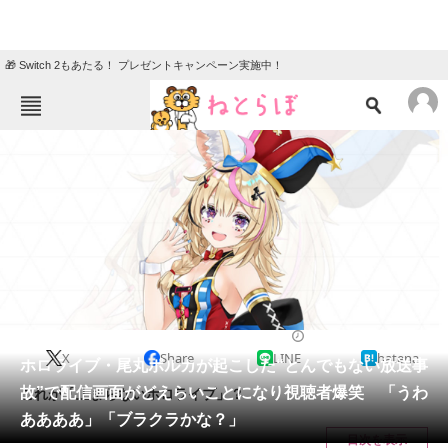
🎁 Switch 2もあたる！ プレゼントキャンペーン実施中！
ねとらぼメニュー
TOP
ニュース
エンタメ
クイズ
グルメ
地域
住まい
教育・育児
動物
リサーチ
VTuber
2024/10/17 19:15（公開）
X
Share
LINE
hatena
会員記事
ホロライブ・尾丸ポルカが起こした“とんでもない放送事
故”で配信画面がどえらいことになり視聴者爆笑 「うわ
これが「止まらないホロライブ」？
メディア
ああああ」「ブラクラかな？」
目次を表示
注目記事を集めた総合ページ