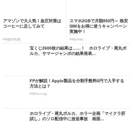
アマゾンで大人気！血圧対策は
スマホ2GBで月額850円～ 格安
コーヒーに足してみて
SIMをお得に使うキャンペーン
実施中！
PR(森永乳業)
PR(IIJmio)
宝くじ2600枚の結果は……！ ホロライブ・尾丸ポ
ルカ、サマージャンボの結果発表...
FPが解説！Apple製品を分割手数料0円で入手する
方法とは？
PR(Fav-Log)
ホロライブ・尾丸ポルカ、ホラー企画「マイクラ肝
試し」のソロ配信中に放送事故 画面...