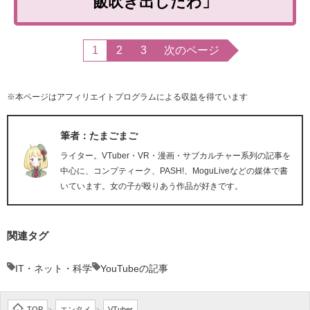
飯吹き出したわ」
1
2
3
次のページ
※本ページはアフィリエイトプログラムによる収益を得ています
筆者：たまごまご
ライター。VTuber・VR・漫画・サブカルチャー系列の記事を
中心に、コンプティーク、PASH!、MoguLiveなどの媒体で書
いています。女の子が殴りあう作品が好きです。
関連タグ
IT・ネット・科学
YouTubeの記事
TOP
エンタメ
VTuber
>
>