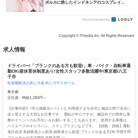
ポルカに扮したインドネシアのコスプレイ...
Recommended by
Copyright © ITmedia Inc. All Rights Reserved.
求人情報
ドライバー/「ブランクのある方も歓迎/」車・バイク・自転車通
勤OK/産休育休制度あり!女性スタッフ多数活躍中/東京都/八王
子市
社会福祉法人めじろ会 めじろデイホーム
東京都
正社員：時給1,280円～
【仕事内容】<求人掲載元>バイトな 利用者さまを自宅と施設の間で安全に
送り迎えする大切なお仕事です。 運転が中心ですが、施設内での簡単な業
務やイベントのお手伝いをお願いすることもあります。 使用する車種は、
ハイエースやキャラバン、ステップワゴンなどです。 【経験・資格】運転
免許必須 未経験者さん歓迎 経験者さん歓迎 ブランクがある方OK 学歴不問
フリーターの方活躍中 年齢不問 パ...