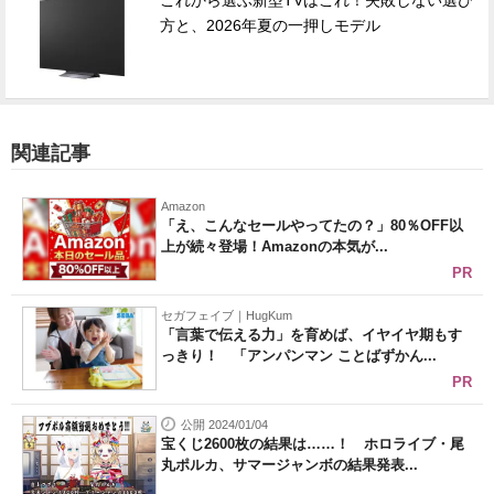
これから選ぶ新型TVはこれ！失敗しない選び
方と、2026年夏の一押しモデル
関連記事
Amazon
「え、こんなセールやってたの？」80％OFF以
上が続々登場！Amazonの本気が...
PR
セガフェイブ｜HugKum
「言葉で伝える力」を育めば、イヤイヤ期もす
っきり！ 「アンパンマン ことばずかん...
PR
公開 2024/01/04
宝くじ2600枚の結果は……！ ホロライブ・尾
丸ポルカ、サマージャンボの結果発表...