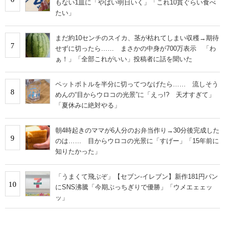
もない1皿に「やばい明日いく」「これ10貫ぐらい食べ
たい」
まだ約10センチのスイカ、茎が枯れてしまい収穫→期待
7
せずに切ったら…… まさかの中身が700万表示 「わ
ぁ！」「全部これがいい」投稿者に話を聞いた
ペットボトルを半分に切ってつなげたら…… 流しそう
8
めんの“目からウロコの光景”に「えっ!? 天才すぎて」
「夏休みに絶対やる」
朝4時起きのママが6人分のお弁当作り→30分後完成した
9
のは…… 目からウロコの光景に「すげー」「15年前に
知りたかった」
「うまくて飛ぶぞ」【セブン‐イレブン】新作181円パン
10
にSNS沸騰「今期ぶっちぎりで優勝」「ウメエェェッ
ッ」