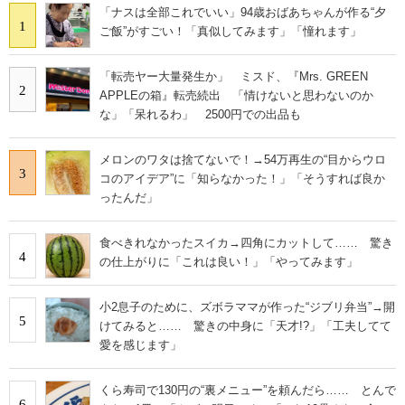
「ナスは全部これでいい」94歳おばあちゃんが作る“夕
1
ご飯”がすごい！「真似してみます」「憧れます」
「転売ヤー大量発生か」 ミスド、『Mrs. GREEN
2
APPLEの箱』転売続出 「情けないと思わないのか
な」「呆れるわ」 2500円での出品も
メロンのワタは捨てないで！→54万再生の“目からウロ
3
コのアイデア”に「知らなかった！」「そうすれば良か
ったんだ」
食べきれなかったスイカ→四角にカットして…… 驚き
4
の仕上がりに「これは良い！」「やってみます」
小2息子のために、ズボラママが作った“ジブリ弁当”→開
5
けてみると…… 驚きの中身に「天才!?」「工夫してて
愛を感じます」
くら寿司で130円の“裏メニュー”を頼んだら…… とんで
6