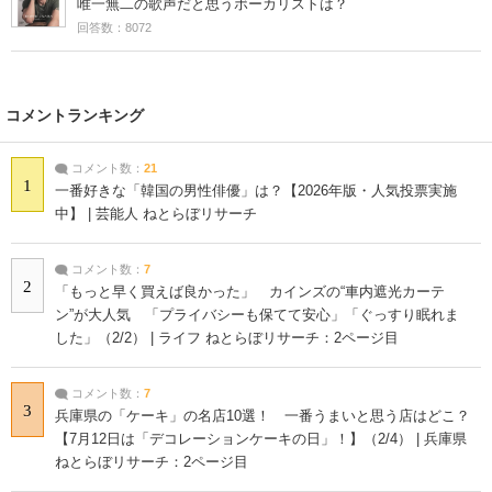
唯一無二の歌声だと思うボーカリストは？
回答数：8072
コメントランキング
コメント数：
21
1
一番好きな「韓国の男性俳優」は？【2026年版・人気投票実施
中】 | 芸能人 ねとらぼリサーチ
コメント数：
7
2
「もっと早く買えば良かった」 カインズの“車内遮光カーテ
ン”が大人気 「プライバシーも保てて安心」「ぐっすり眠れま
した」（2/2） | ライフ ねとらぼリサーチ：2ページ目
コメント数：
7
3
兵庫県の「ケーキ」の名店10選！ 一番うまいと思う店はどこ？
【7月12日は「デコレーションケーキの日」！】（2/4） | 兵庫県
ねとらぼリサーチ：2ページ目