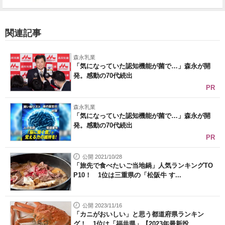
関連記事
森永乳業
「気になっていた認知機能が菌で…」森永が開
発。感動の70代続出
PR
森永乳業
「気になっていた認知機能が菌で…」森永が開
発。感動の70代続出
PR
公開 2021/10/28
「旅先で食べたいご当地鍋」人気ランキングTO
P10！ 1位は三重県の「松阪牛 す...
公開 2023/11/16
「カニがおいしい」と思う都道府県ランキン
グ！ 1位は「福井県」【2023年最新投...