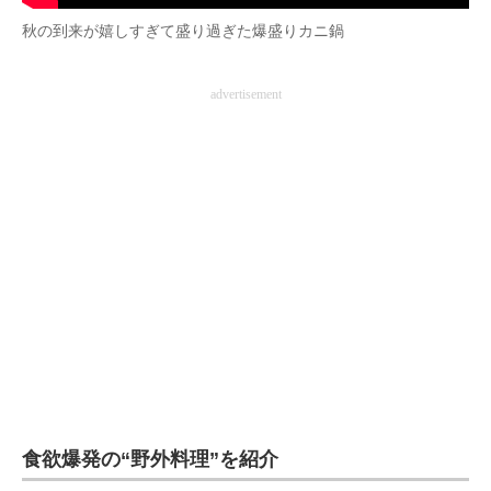
企業向けIT製品の総合サイト
秋の到来が嬉しすぎて盛り過ぎた爆盛りカニ鍋
IT製品の技術・比較・事例
advertisement
製造業のIT導入・活用を支援
モノづくり技術者専門サイト
エレクトロニクス専門サイト
電子設計の基本と応用
エネルギーの専門メディア
建設×テクノロジーの最前線
ちょっと気になるネットの話題
食欲爆発の“野外料理”を紹介