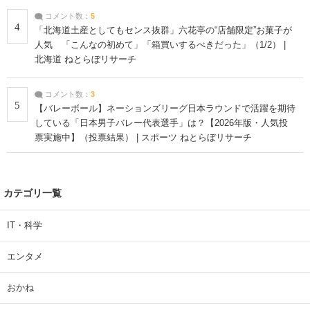
コメント数：
5
4
「北海道土産としてもセンス抜群」六花亭の“店舗限定”お菓子が
人気 「こんなの初めて」「箱買いするべきだった」（1/2） |
北海道 ねとらぼリサーチ
コメント数：
3
5
【バレーボール】ネーションズリーグ日本ラウンドで活躍を期待
している「日本男子バレー代表選手」は？【2026年版・人気投
票実施中】（投票結果） | スポーツ ねとらぼリサーチ
カテゴリ一覧
IT・科学
エンタメ
おかね