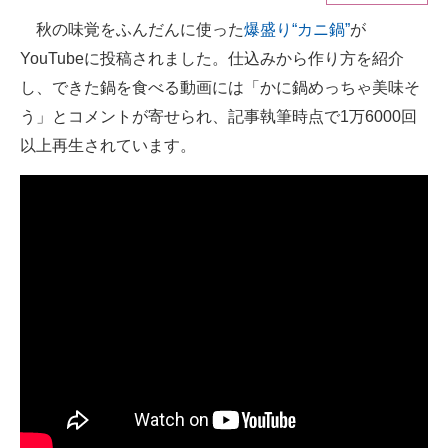
秋の味覚をふんだんに使った
爆盛り“カニ鍋”
が
ITの今と未来を見通す
YouTubeに投稿されました。仕込みから作り方を紹介
スマホと通信の最新トレンド
し、できた鍋を食べる動画には「かに鍋めっちゃ美味そ
う」とコメントが寄せられ、記事執筆時点で1万6000回
進化するPCとデバイスの未来
以上再生されています。
好きが集まる 比べて選べる
ビジネスと働き方のヒント
AI活用のいまが分かる
企業ITのトレンドを詳説
経営リーダーのコミュニティ
マーケ×ITの今がよく分かる
ITエンジニア向け専門サイト