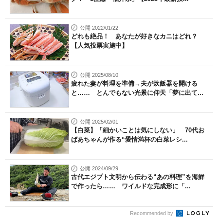
公開 2022/01/22
どれも絶品！ あなたが好きなカニはどれ？
【人気投票実施中】
公開 2025/08/10
疲れた妻が料理を準備→夫が炊飯器を開ける
と…… とんでもない光景に仰天「夢に出て...
公開 2025/02/01
【白菜】「細かいことは気にしない」 70代お
ばあちゃんが作る“愛情満杯の白菜レシ...
公開 2024/09/29
古代エジプト文明から伝わる“あの料理”を海鮮
で作ったら…… ワイルドな完成形に「...
Recommended by