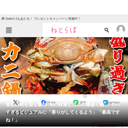
🎁 Switch 2もあたる！ プレゼントキャンペーン実施中！
ねとらぼメニュー
TOP
ニュース
エンタメ
クイズ
グルメ
地域
住まい
教育・育児
動物
リサーチ
グルメ
2024/10/18 18:30（公開）
X
Share
LINE
hatena
会員記事
食欲の秋を迎え撃つ“旬の味覚とカニの爆盛り鍋” ヤバ
すぎるビジュアルに「香りがしてくるよう」「最高です
おなかすくやつだ……。
メディア
ね！」
目次を表示
注目記事を集めた総合ページ