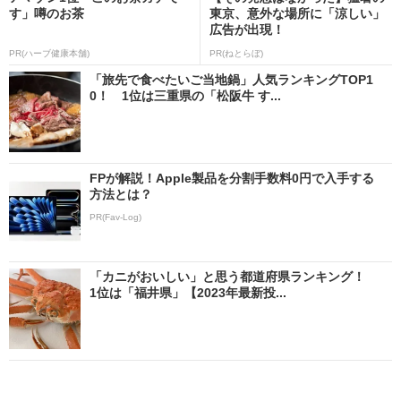
す」噂のお茶
東京、意外な場所に「涼しい」
広告が出現！
PR(ハーブ健康本舗)
PR(ねとらぼ)
「旅先で食べたいご当地鍋」人気ランキングTOP1
0！ 1位は三重県の「松阪牛 す...
FPが解説！Apple製品を分割手数料0円で入手する
方法とは？
PR(Fav-Log)
「カニがおいしい」と思う都道府県ランキング！
1位は「福井県」【2023年最新投...