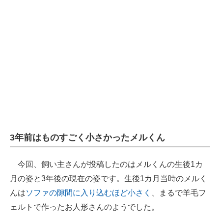
企業向けIT製品の総合サイト
IT製品の技術・比較・事例
製造業のIT導入・活用を支援
モノづくり技術者専門サイト
エレクトロニクス専門サイト
電子設計の基本と応用
3年前はものすごく小さかったメルくん
エネルギーの専門メディア
建設×テクノロジーの最前線
今回、飼い主さんが投稿したのはメルくんの生後1カ
月の姿と3年後の現在の姿です。生後1カ月当時のメルく
ちょっと気になるネットの話題
んは
ソファの隙間に入り込むほど小さく
、まるで羊毛フ
ェルトで作ったお人形さんのようでした。