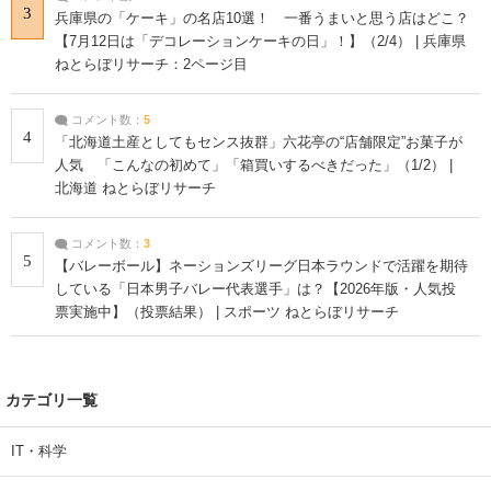
3
兵庫県の「ケーキ」の名店10選！ 一番うまいと思う店はどこ？
【7月12日は「デコレーションケーキの日」！】（2/4） | 兵庫県
ねとらぼリサーチ：2ページ目
コメント数：
5
4
「北海道土産としてもセンス抜群」六花亭の“店舗限定”お菓子が
人気 「こんなの初めて」「箱買いするべきだった」（1/2） |
北海道 ねとらぼリサーチ
コメント数：
3
5
【バレーボール】ネーションズリーグ日本ラウンドで活躍を期待
している「日本男子バレー代表選手」は？【2026年版・人気投
票実施中】（投票結果） | スポーツ ねとらぼリサーチ
カテゴリ一覧
IT・科学