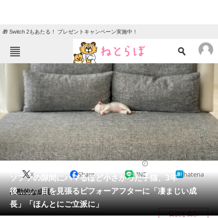
🎁 Switch 2もあたる！ プレゼントキャンペーン実施中！
ねとらぼメニュー
TOP
ニュース
エンタメ
クイズ
グルメ
地域
住まい
教育・育児
動物
リサーチ
猫
2024/10/18 07:00（公開）
X
Share
LINE
hatena
会員記事
ソファの隙間にハマるほど小さかった子猫、3年
後…… 目を見張るビフォーアフターに「凄まじい成
感動的な成長。
メディア
長」「ほんとにご立派に」
目次を表示
注目記事を集めた総合ページ