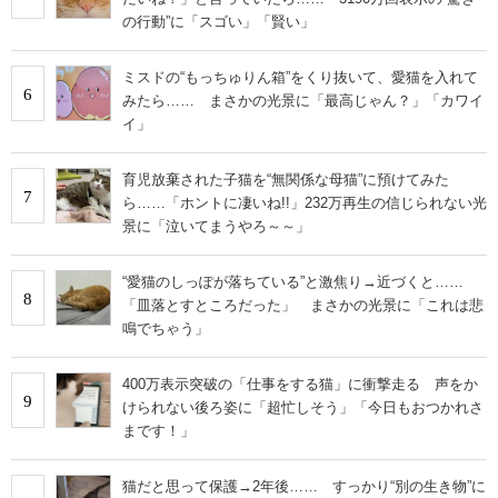
の行動”に「スゴい」「賢い」
ミスドの“もっちゅりん箱”をくり抜いて、愛猫を入れて
6
みたら…… まさかの光景に「最高じゃん？」「カワイ
イ」
育児放棄された子猫を“無関係な母猫”に預けてみた
7
ら……「ホントに凄いね!!」232万再生の信じられない光
景に「泣いてまうやろ～～」
“愛猫のしっぽが落ちている”と激焦り→近づくと……
8
「皿落とすところだった」 まさかの光景に「これは悲
鳴でちゃう」
400万表示突破の「仕事をする猫」に衝撃走る 声をか
9
けられない後ろ姿に「超忙しそう」「今日もおつかれさ
まです！」
猫だと思って保護→2年後…… すっかり“別の生き物”に