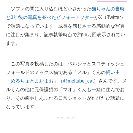
ソファの間に入り込むほど小さかった
猫ちゃんの当時
ITの今と未来を見通す
と3年後の写真を並べたビフォーアフター
がX（Twitter）
スマホと通信の最新トレンド
で話題になっています。成長を感じさせる感動的な写真
に注目が集まり、記事執筆時点で約56万回表示されてい
進化するPCとデバイスの未来
ます。
好きが集まる 比べて選べる
この写真を投稿したのは、ペルシャとスコティッシュ
ビジネスと働き方のヒント
フォールドのミックス猫である「メル」くんの
飼い主
AI活用のいまが分かる
「めるちょとまおまお」（@meltube_cat）
さんです。メ
企業ITのトレンドを詳説
ルくんの他に元保護猫の「マオ」くんも一緒に住んでお
り、その癒やしあふれる日常ショットがたびたび話題に
経営リーダーのコミュニティ
なっています。
マーケ×ITの今がよく分かる
advertisement
ITエンジニア向け専門サイト