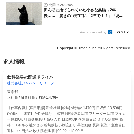
公開 2025/02/05
田んぼに捨てられていた小さな黒猫→2年
後…… 驚きの“現在”に「2年で！？」「あ...
Recommended by
Copyright © ITmedia Inc. All Rights Reserved.
求人情報
飲料業界の配送ドライバー
株式会社ジャパン・リリーフ
東京都
正社員 / 派遣社員：時給1,470円
【仕事内容】[雇用形態] 派遣社員 [給与] <時給> 1470円 日収例:13,598円
(実働8h、残業1h/日) 研修なし [特徴] 未経験者活躍 フリーター活躍 マイカ
ー通勤OK 社員登用あり 高収入 即日勤務OK 交通費支給 ミドル活躍中 資
格・スキルを活かせる 給与前払い制度あり 早朝勤務 長期 髪型・髪色自由
週払い・日払いあり [勤務時間] 06:00～15:00 日...