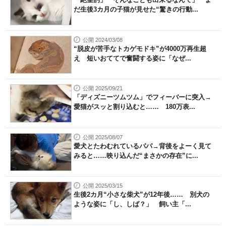
だ生後3カ月の子猫が見せた“驚きの行動...
公開 2024/03/08
“脱皮が苦手なトカゲモドキ”が4000万再生超
え 短いおててで奮闘する姿に「なぜ...
公開 2025/09/21
「ディズニーツムツム」でフィーバーに突入→
愛猫がスッと割り込むと…… 180万表...
公開 2025/08/07
愛犬とたわむれているパパ→背後をよーく見て
みると……映り込んだ“まさかの存在”に...
公開 2025/03/15
生後2カ月“小さな柴犬”が12年後…… 別犬の
ような姿に「し、しば？」 飼い主「...