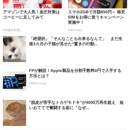
アマゾンで大人気！血圧対策は
スマホ2GBで月額850円～ 格安
コーヒーに足してみて
SIMをお得に使うキャンペーン
実施中！
PR(森永乳業)
PR(IIJmio)
「絶望的」「そんなことも出来るなんて」 まだ生
後3カ月の子猫が見せた“驚きの行動...
FPが解説！Apple製品を分割手数料0円で入手する
方法とは？
PR(Fav-Log)
“脱皮が苦手なトカゲモドキ”が4000万再生超え 短
いおててで奮闘する姿に「なぜ...