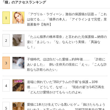
「猫」のアクセスランキング
「アヴリル・ラヴィーン」激似の保護猫が話題→「これ
1
は似てる…」「猫界の本人」「アイラインまで完璧」里
親募集中【海外】
「たぶん猫界の橋本環奈」と言われた元保護猫→納得の
2
姿に「まぶしっ」「な、なんという美猫」「異論な
し！」
子猫時代、ほぼ白だった愛猫→約8年後…… 「詐欺に
3
あいました」 飼い主仰天の現在に「えっ」「こんな詐
欺なら詐欺られたい」
道端に倒れていた“350グラムの子猫”を保護→10年
4
後……「どうして、なぜ…」 “現在の姿”が145万再生
「どんだけ愛情かけてもらったのよw」
愛猫に1本だけ生えている黒いヒゲ→「抜けたらちょう
5
だいね？」と言っていたら…… 3190万回表示の“驚き