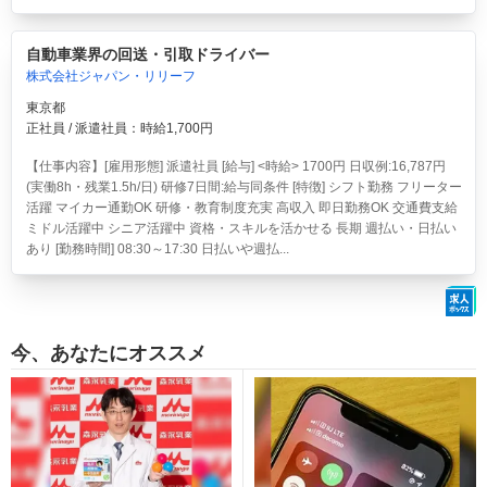
自動車業界の回送・引取ドライバー
株式会社ジャパン・リリーフ
東京都
正社員 / 派遣社員：時給1,700円
【仕事内容】[雇用形態] 派遣社員 [給与] <時給> 1700円 日収例:16,787円
(実働8h・残業1.5h/日) 研修7日間:給与同条件 [特徴] シフト勤務 フリーター
活躍 マイカー通勤OK 研修・教育制度充実 高収入 即日勤務OK 交通費支給
ミドル活躍中 シニア活躍中 資格・スキルを活かせる 長期 週払い・日払い
あり [勤務時間] 08:30～17:30 日払いや週払...
今、あなたにオススメ