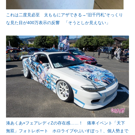
これは二度見必至 太ももにアザできる→“旧千円札”そっくり
な見た目が400万表示の反響 「そうとしか見えない」
湊あくあ×フェアレディZの存在感……！ 痛車イベント「天下
無双」フォトレポート ホロライブやぶいすぽっ！、個人勢まで