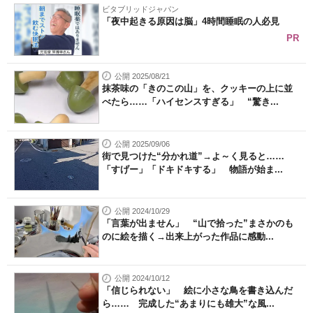
ビタブリッドジャパン
「夜中起きる原因は脳」4時間睡眠の人必見
PR
公開 2025/08/21
抹茶味の「きのこの山」を、クッキーの上に並
べたら……「ハイセンスすぎる」 “驚き...
公開 2025/09/06
街で見つけた“分かれ道”→よ～く見ると……
「すげー」「ドキドキする」 物語が始ま...
公開 2024/10/29
「言葉が出ません」 “山で拾った”まさかのも
のに絵を描く→出来上がった作品に感動...
公開 2024/10/12
「信じられない」 絵に小さな鳥を書き込んだ
ら…… 完成した“あまりにも雄大”な風...