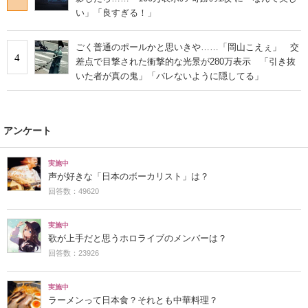
い」「良すぎる！」
ごく普通のポールかと思いきや……「岡山こえぇ」 交
4
差点で目撃された衝撃的な光景が280万表示 「引き抜
いた者が真の鬼」「バレないように隠してる」
アンケート
実施中
声が好きな「日本のボーカリスト」は？
回答数：49620
実施中
歌が上手だと思うホロライブのメンバーは？
回答数：23926
実施中
ラーメンって日本食？それとも中華料理？