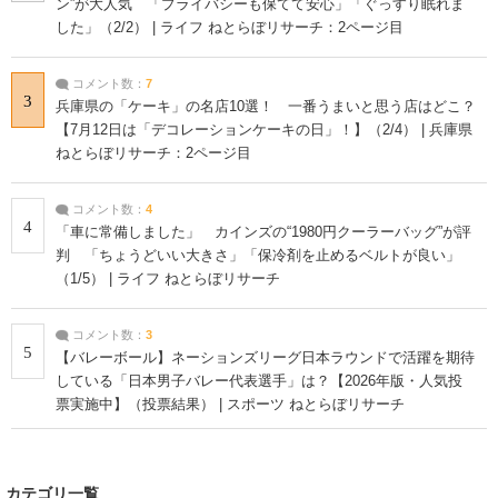
ン”が大人気 「プライバシーも保てて安心」「ぐっすり眠れま
した」（2/2） | ライフ ねとらぼリサーチ：2ページ目
コメント数：
7
3
兵庫県の「ケーキ」の名店10選！ 一番うまいと思う店はどこ？
【7月12日は「デコレーションケーキの日」！】（2/4） | 兵庫県
ねとらぼリサーチ：2ページ目
コメント数：
4
4
「車に常備しました」 カインズの“1980円クーラーバッグ”が評
判 「ちょうどいい大きさ」「保冷剤を止めるベルトが良い」
（1/5） | ライフ ねとらぼリサーチ
コメント数：
3
5
【バレーボール】ネーションズリーグ日本ラウンドで活躍を期待
している「日本男子バレー代表選手」は？【2026年版・人気投
票実施中】（投票結果） | スポーツ ねとらぼリサーチ
カテゴリ一覧