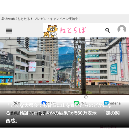
🎁 Switch 2もあたる！ プレゼントキャンペーン実施中！
ねとらぼメニュー
TOP
ニュース
エンタメ
クイズ
グルメ
地域
住まい
教育・育児
動物
リサーチ
写真
2024/11/04 06:50（公開）
X
Share
LINE
hatena
会員記事
「どんな大都会でも背景に山を置いたらのどかにな
る」 検証した“まさかの結果”が560万表示 「謎の関
千葉県市川市に山を置いてみた。
メディア
西感」
目次を表示
注目記事を集めた総合ページ