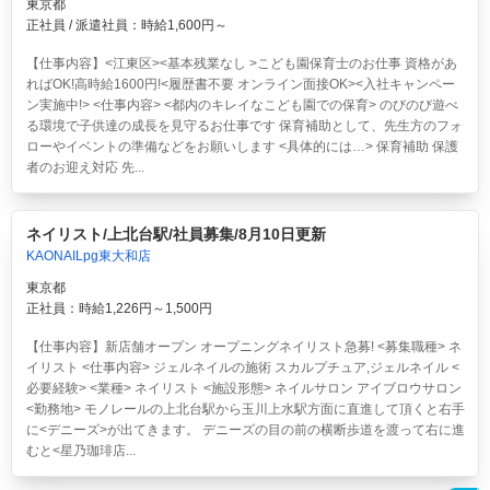
東京都
正社員 / 派遣社員：時給1,600円～
【仕事内容】<江東区><基本残業なし >こども園保育士のお仕事 資格があ
ればOK!高時給1600円!<履歴書不要 オンライン面接OK><入社キャンペー
ン実施中!> <仕事内容> <都内のキレイなこども園での保育> のびのび遊べ
る環境で子供達の成長を見守るお仕事です 保育補助として、先生方のフォ
ローやイベントの準備などをお願いします <具体的には…> 保育補助 保護
者のお迎え対応 先...
ネイリスト/上北台駅/社員募集/8月10日更新
KAONAILpg東大和店
東京都
正社員：時給1,226円～1,500円
【仕事内容】新店舗オープン オープニングネイリスト急募! <募集職種> ネ
イリスト <仕事内容> ジェルネイルの施術 スカルプチュア,ジェルネイル <
必要経験> <業種> ネイリスト <施設形態> ネイルサロン アイブロウサロン
<勤務地> モノレールの上北台駅から玉川上水駅方面に直進して頂くと右手
に<デニーズ>が出てきます。 デニーズの目の前の横断歩道を渡って右に進
むと<星乃珈琲店...