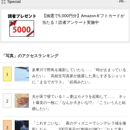
Special
- PR -
【抽選で5,000円分】Amazonギフトカードが
当たる！読者アンケート実施中
「写真」のアクセスランキング
多摩川で野鳥を撮影していたら……「時が止まっている
1
みたい」 高校生写真家が披露した美しすぎるショット
に「まるでガラス」「絵画みたい」
夫が床で寝ている！→妻はカメラを起動して…… ネッ
2
ト爆笑の一枚に「なんか大きいな!?」「こういう人と結
婚したい」
「これすごいな」 夜のディズニーでシンデレラ城を撮
3
影したら…… 100万表示の“奇跡の1枚”に「なんて美し