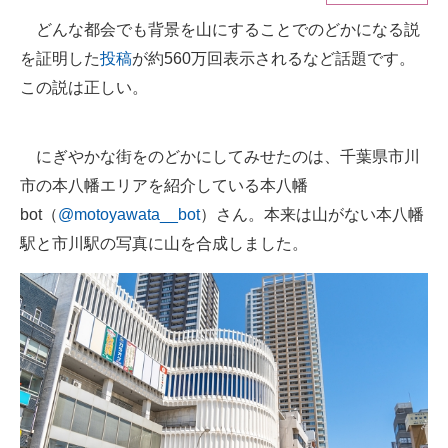
どんな都会でも背景を山にすることでのどかになる説
ITの今と未来を見通す
を証明した
投稿
が約560万回表示されるなど話題です。
スマホと通信の最新トレンド
この説は正しい。
進化するPCとデバイスの未来
にぎやかな街をのどかにしてみせたのは、千葉県市川
好きが集まる 比べて選べる
市の本八幡エリアを紹介している本八幡
bot（
@motoyawata__bot
）さん。本来は山がない本八幡
ビジネスと働き方のヒント
駅と市川駅の写真に山を合成しました。
AI活用のいまが分かる
企業ITのトレンドを詳説
経営リーダーのコミュニティ
マーケ×ITの今がよく分かる
ITエンジニア向け専門サイト