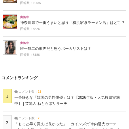
回答数：19697
実施中
神奈川県で一番うまいと思う「横浜家系ラーメン店」はどこ？
回答数：8526
実施中
唯一無二の歌声だと思うボーカリストは？
回答数：8186
コメントランキング
コメント数：
21
1
一番好きな「韓国の男性俳優」は？【2026年版・人気投票実施
中】 | 芸能人 ねとらぼリサーチ
コメント数：
7
2
「もっと早く買えば良かった」 カインズの“車内遮光カーテ