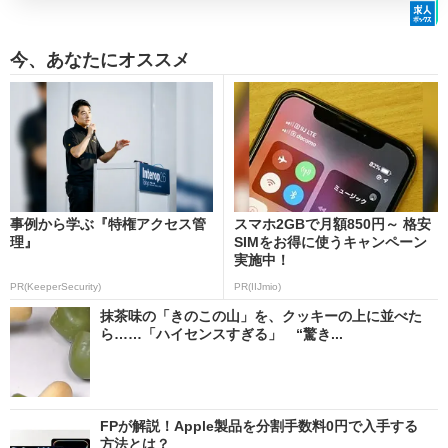
今、あなたにオススメ
事例から学ぶ『特権アクセス管
スマホ2GBで月額850円～ 格安
理』
SIMをお得に使うキャンペーン
実施中！
PR(KeeperSecurity)
PR(IIJmio)
抹茶味の「きのこの山」を、クッキーの上に並べた
ら……「ハイセンスすぎる」 “驚き...
FPが解説！Apple製品を分割手数料0円で入手する
方法とは？