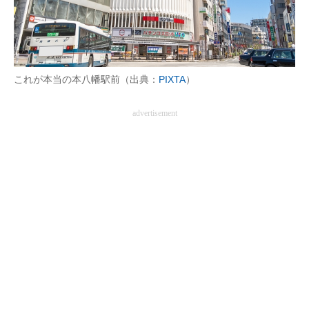
企業向けIT製品の総合サイト
IT製品の技術・比較・事例
製造業のIT導入・活用を支援
これが本当の本八幡駅前（出典：
PIXTA
）
モノづくり技術者専門サイト
advertisement
エレクトロニクス専門サイト
電子設計の基本と応用
エネルギーの専門メディア
建設×テクノロジーの最前線
ちょっと気になるネットの話題