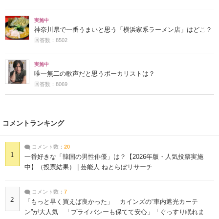
実施中
神奈川県で一番うまいと思う「横浜家系ラーメン店」はどこ？
回答数：8502
実施中
唯一無二の歌声だと思うボーカリストは？
回答数：8069
コメントランキング
コメント数：
20
1
一番好きな「韓国の男性俳優」は？【2026年版・人気投票実施
中】（投票結果） | 芸能人 ねとらぼリサーチ
コメント数：
7
2
「もっと早く買えば良かった」 カインズの“車内遮光カーテ
ン”が大人気 「プライバシーも保てて安心」「ぐっすり眠れま