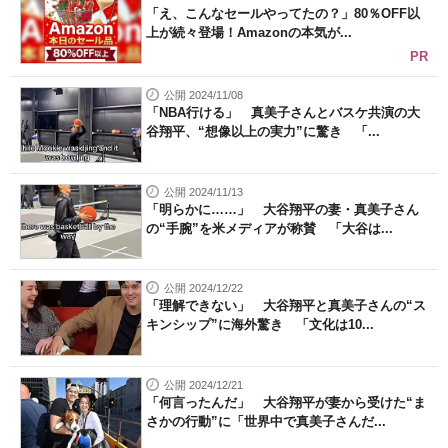
「え、こんなセールやってたの？」80％OFF以
上が続々登場！Amazonの本気が...
PR
公開 2024/11/08
「NBA行ける」 真美子さんとバスケ共演の大
谷翔平、“想像以上の実力”に驚き 「...
公開 2024/11/13
「明らかに……」 大谷翔平の妻・真美子さん
の“手腕”を米メディアが称賛 「大谷は...
公開 2024/12/22
「理解できない」 大谷翔平と真美子さんの“ス
キンシップ”に海外驚き 「文化は10...
公開 2024/12/21
「何言ったんだ」 大谷翔平が妻から受けた“ま
さかの行動”に「世界中で真美子さんだ...