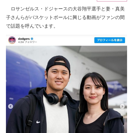
ロサンゼルス・ドジャースの大谷翔平選手と妻・真美
ITの今と未来を見通す
子さんらがバスケットボールに興じる動画がファンの間
スマホと通信の最新トレンド
で話題を呼んでいます。
進化するPCとデバイスの未来
好きが集まる 比べて選べる
ビジネスと働き方のヒント
AI活用のいまが分かる
企業ITのトレンドを詳説
経営リーダーのコミュニティ
マーケ×ITの今がよく分かる
ITエンジニア向け専門サイト