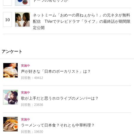
ドーラの名ゼリフが
ネットミーム「おめーの席ねぇから！」の元ネタが無料
10
配信 TVerでテレビドラマ「ライフ」の最終話が期間限
定公開
アンケート
実施中
声が好きな「日本のボーカリスト」は？
回答数：49412
実施中
歌が上手だと思うホロライブのメンバーは？
回答数：23836
実施中
ラーメンって日本食？それとも中華料理？
回答数：19630