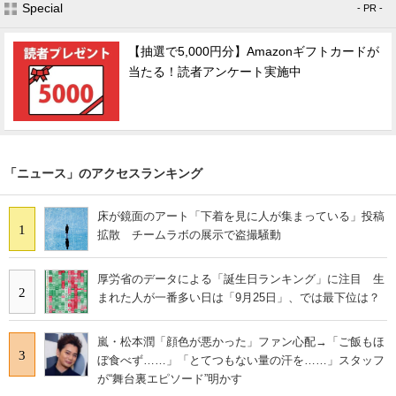
Special
- PR -
【抽選で5,000円分】Amazonギフトカードが
当たる！読者アンケート実施中
「ニュース」のアクセスランキング
床が鏡面のアート「下着を見に人が集まっている」投稿
1
拡散 チームラボの展示で盗撮騒動
厚労省のデータによる「誕生日ランキング」に注目 生
2
まれた人が一番多い日は「9月25日」、では最下位は？
嵐・松本潤「顔色が悪かった」ファン心配→「ご飯もほ
3
ぼ食べず……」「とてつもない量の汗を……」スタッフ
が“舞台裏エピソード”明かす