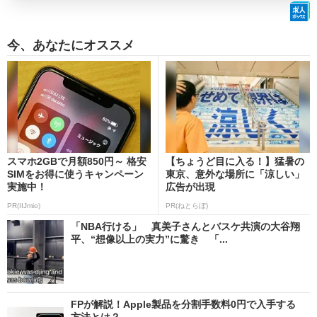
今、あなたにオススメ
スマホ2GBで月額850円～ 格安
【ちょうど目に入る！】猛暑の
SIMをお得に使うキャンペーン
東京、意外な場所に「涼しい」
実施中！
広告が出現
PR(IIJmio)
PR(ねとらぼ)
「NBA行ける」 真美子さんとバスケ共演の大谷翔
平、“想像以上の実力”に驚き 「...
FPが解説！Apple製品を分割手数料0円で入手する
方法とは？