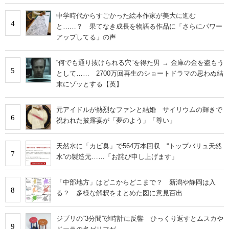
中学時代からすごかった絵本作家が美大に進む
4
と……？ 果てなき成長を物語る作品に「さらにパワー
アップしてる」の声
“何でも通り抜けられる穴”を得た男 → 金庫の金を盗もう
5
として…… 2700万回再生のショートドラマの思わぬ結
末にゾッとする【英】
元アイドルが熱烈なファンと結婚 サイリウムの輝きで
6
祝われた披露宴が「夢のよう」「尊い」
天然水に「カビ臭」で564万本回収 “トップバリュ天然
7
水”の製造元……「お詫び申し上げます」
「中部地方」はどこからどこまで？ 新潟や静岡は入
8
る？ 多様な解釈をまとめた図に意見百出
ジブリの“3分間”砂時計に反響 ひっくり返すとムスカや
9