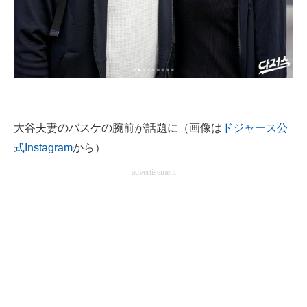
企業向けIT製品の総合サイト
IT製品の技術・比較・事例
製造業のIT導入・活用を支援
モノづくり技術者専門サイト
大谷夫妻のバスケの腕前が話題に（画像は
ドジャース公
エレクトロニクス専門サイト
式Instagram
から）
電子設計の基本と応用
advertisement
エネルギーの専門メディア
建設×テクノロジーの最前線
ちょっと気になるネットの話題