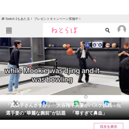
🎁 Switch 2もあたる！ プレゼントキャンペーン実施中！
ねとらぼメニュー
TOP
ニュース
エンタメ
クイズ
グルメ
地域
住まい
教育・育児
動物
リサーチ
ニュース
2024/11/07 17:08（公開）
X
Share
LINE
hatena
会員記事
「真美子さんさすが」 大谷翔平夫妻がバスケ挑戦→元
選手妻の“華麗な腕前”が話題 「尊すぎて鼻血」
さすがの腕前。
メディア
目次を表示
注目記事を集めた総合ページ