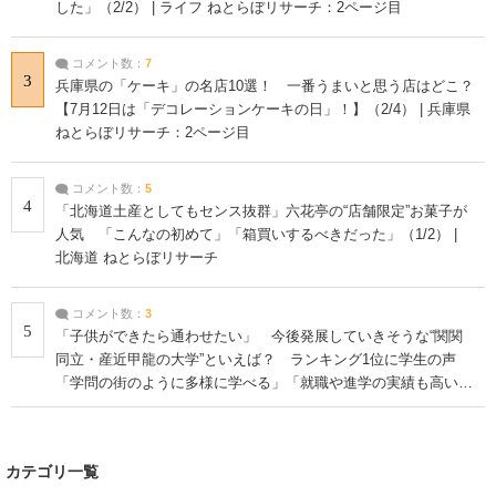
した」（2/2） | ライフ ねとらぼリサーチ：2ページ目
コメント数：
7
3
兵庫県の「ケーキ」の名店10選！ 一番うまいと思う店はどこ？
【7月12日は「デコレーションケーキの日」！】（2/4） | 兵庫県
ねとらぼリサーチ：2ページ目
コメント数：
5
4
「北海道土産としてもセンス抜群」六花亭の“店舗限定”お菓子が
人気 「こんなの初めて」「箱買いするべきだった」（1/2） |
北海道 ねとらぼリサーチ
コメント数：
3
5
「子供ができたら通わせたい」 今後発展していきそうな“関関
同立・産近甲龍の大学”といえば？ ランキング1位に学生の声
「学問の街のように多様に学べる」「就職や進学の実績も高い」
| 大学 ねとらぼリサーチ
カテゴリ一覧