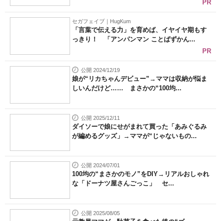
PR
セガフェイブ｜HugKum
「言葉で伝える力」を育めば、イヤイヤ期もす
っきり！ 「アンパンマン ことばずかん...
PR
公開 2024/12/19
娘が“リカちゃんデビュー”→ママは収納が悩ま
しいんだけど…… まさかの“100均...
公開 2025/12/11
ダイソーで娘にせがまれて買った「あみぐるみ
が編めるグッズ」→ママが“じゃないもの...
公開 2024/07/01
100均の“まさかのモノ”をDIY→リアルおしゃれ
な「ドーナツ屋さんごっこ」 セ...
公開 2025/08/05