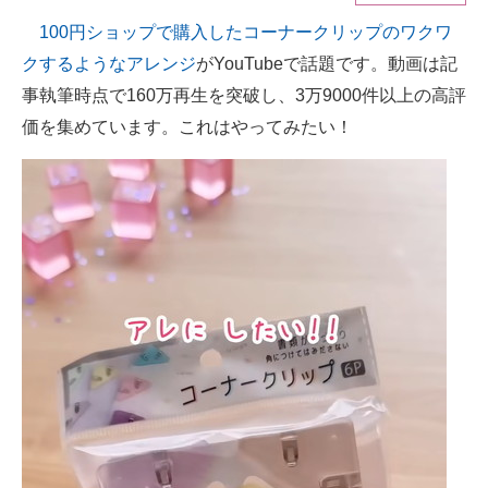
100円ショップで購入したコーナークリップのワクワ
ITの今と未来を見通す
クするようなアレンジ
がYouTubeで話題です。動画は記
スマホと通信の最新トレンド
事執筆時点で160万再生を突破し、3万9000件以上の高評
価を集めています。これはやってみたい！
進化するPCとデバイスの未来
好きが集まる 比べて選べる
ビジネスと働き方のヒント
AI活用のいまが分かる
企業ITのトレンドを詳説
経営リーダーのコミュニティ
マーケ×ITの今がよく分かる
ITエンジニア向け専門サイト