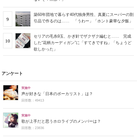
築60年団地で暮らす40代独身男性、真夏にスーパーの割
9
引品で作るのは…… 「うわー」「ホント豪華な夕飯」
セリアの毛糸9玉、かぎ針でザクザク編むと…… 完成
10
した“花柄カーディガン”に「すてきですね」「ちょうど
欲しかった」
アンケート
実施中
声が好きな「日本のボーカリスト」は？
回答数：49413
実施中
歌が上手だと思うホロライブのメンバーは？
回答数：23836