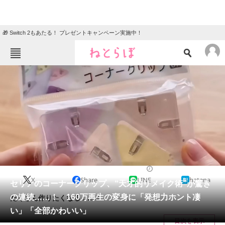
🎁 Switch 2もあたる！ プレゼントキャンペーン実施中！
ねとらぼメニュー
TOP
ニュース
エンタメ
クイズ
グルメ
地域
住まい
教育・育児
動物
リサーチ
ライフスタイル
2024/11/11 18:30（公開）
X
Share
LINE
hatena
会員記事
セリアのコーナークリップ、“天才的リメイク術”が驚き
の連続……！ 160万再生の変身に「発想力ホント凄
たくさん作りたくなる……！
メディア
い」「全部かわいい」
目次を表示
注目記事を集めた総合ページ