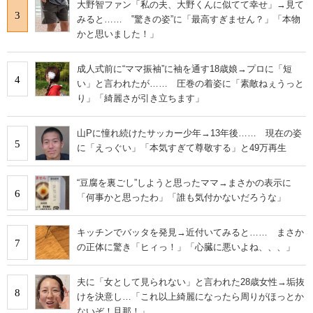
大野智ファン「私の夫、大野くんに似てて幸せ」→見て
3
みると…… ‟驚きの姿”に「最高すぎません？」「本物
かと思いました！」
成人式前に“ママ振袖”に袖を通す18歳娘→プロに「短
4
い」と言われたが…… 圧巻の着姿に「素敵ねぇうっと
り」「綺麗さが引き立ちます」
山Pに憧れ続けたサッカー少年→13年後…… 現在の姿
5
に「えっぐい」「本気すぎて尊敬する」と49万再生
“豆腐を裏ごし”しようと思ったママ→まさかの表示に
6
「何事かと思ったわ」「誰も気付かないだろうな」
キッチンでバッタを発見→近付いてみると…… まさか
7
の正体に驚き「ヒィっ！」「心臓に悪いよね、、、」
夫に「女として見られない」と言われた28歳女性→垢抜
8
けを決意し…「これ以上綺麗になったら周りがほっとか
ないぞ！旦那！」