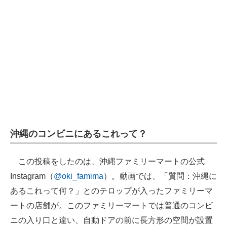
企業向けIT製品の総合サイト
IT製品の技術・比較・事例
製造業のIT導入・活用を支援
モノづくり技術者専門サイト
エレクトロニクス専門サイト
電子設計の基本と応用
沖縄のコンビニにあるこれって？
エネルギーの専門メディア
この投稿をしたのは、沖縄ファミリーマートの公式
建設×テクノロジーの最前線
Instagram（
@oki_famima
）。動画では、「質問：沖縄に
ちょっと気になるネットの話題
あるこれって何？」とのテロップが入ったファミリーマ
ートの店舗が。このファミリーマートでは普通のコンビ
ニの入り口と違い、自動ドアの前に長方形の空間が設置