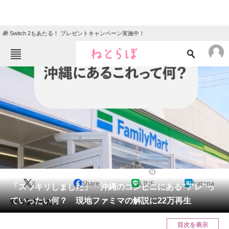
🎁 Switch 2もあたる！ プレゼントキャンペーン実施中！
ねとらぼメニュー
TOP
ニュース
エンタメ
クイズ
グルメ
地域
住まい
教育・育児
動物
リサーチ
ライフスタイル
2024/11/17 06:40（公開）
X
Share
LINE
hatena
会員記事
「スッキリしました」 沖縄のコンビニにある“アレ”っ
ていったい何？ 現地ファミマの解説に22万再生
知らなかった！
メディア
目次を表示
注目記事を集めた総合ページ