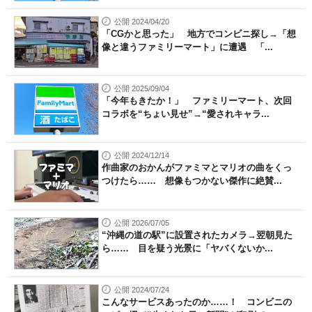
公開 2024/04/20
「CGかと思った」 地方でコンビニ探し→「想
像と違うファミリーマート」に遭遇 「...
公開 2025/09/04
「今年もきたか！」 ファミリーマート、次回
コラボを“ちょい見せ”→“愛されキャラ...
公開 2024/12/14
作曲家のおかんがファミマとマリオの曲をくっ
つけたら…… 想像もつかない傑作に絶賛...
公開 2026/07/05
“沖縄の道の駅”に設置されたカメラ→翌朝見た
ら…… 目を疑う光景に「ヤバくないか...
公開 2024/07/24
こんなサービスあったのか……！ コンビニの