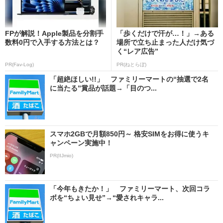
FPが解説！Apple製品を分割手
「歩くだけで汗が…！」→ある
数料0円で入手する方法とは？
場所で立ち止まった人だけ気づ
く“レア広告”
PR(Fav-Log)
PR(ねとらぼ)
「超絶ほしい!!」 ファミリーマートの“抽選で2名
に当たる”賞品が話題→「目のつ...
スマホ2GBで月額850円～ 格安SIMをお得に使うキ
ャンペーン実施中！
PR(IIJmio)
「今年もきたか！」 ファミリーマート、次回コラ
ボを“ちょい見せ”→“愛されキャラ...