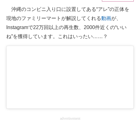
沖縄のコンビニ入り口に設置してある“アレ”の正体を
ITの今と未来を見通す
現地のファミリーマートが解説してくれる
動画
が、
スマホと通信の最新トレンド
Instagramで22万回以上の再生数、2000件近くの“いい
ね”を獲得しています。これはいったい……？
進化するPCとデバイスの未来
好きが集まる 比べて選べる
ビジネスと働き方のヒント
AI活用のいまが分かる
企業ITのトレンドを詳説
経営リーダーのコミュニティ
advertisement
マーケ×ITの今がよく分かる
ITエンジニア向け専門サイト