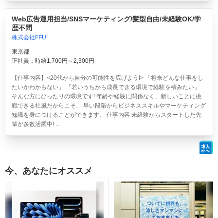
Web広告運用担当/SNSマーケティング/髪型自由/未経験OK/学
歴不問
株式会社FFU
東京都
正社員：時給1,700円～2,300円
【仕事内容】<20代から自分の可能性を広げよう!> 「将来どんな仕事をし
たいかわからない」 「若いうちから成長できる環境で経験を積みたい」
そんな方にぴったりの環境です! 年齢や経験に関係なく、新しいことに挑
戦できる社風だからこそ、 早い段階からビジネススキルやマーケティング
知識を身につけることができます。 仕事内容 未経験からスタートした先
輩が多数活躍中! ...
今、あなたにオススメ