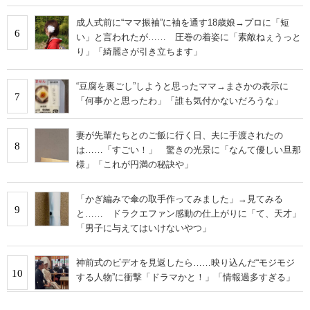
成人式前に“ママ振袖”に袖を通す18歳娘→プロに「短
6
い」と言われたが…… 圧巻の着姿に「素敵ねぇうっと
り」「綺麗さが引き立ちます」
“豆腐を裏ごし”しようと思ったママ→まさかの表示に
7
「何事かと思ったわ」「誰も気付かないだろうな」
妻が先輩たちとのご飯に行く日、夫に手渡されたの
8
は……「すごい！」 驚きの光景に「なんて優しい旦那
様」「これが円満の秘訣や」
「かぎ編みで傘の取手作ってみました」→見てみる
9
と…… ドラクエファン感動の仕上がりに「て、天才」
「男子に与えてはいけないやつ」
神前式のビデオを見返したら……映り込んだ“モジモジ
10
する人物”に衝撃「ドラマかと！」「情報過多すぎる」