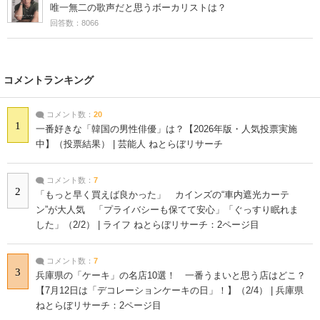
唯一無二の歌声だと思うボーカリストは？
回答数：8066
コメントランキング
コメント数：
20
1
一番好きな「韓国の男性俳優」は？【2026年版・人気投票実施
中】（投票結果） | 芸能人 ねとらぼリサーチ
コメント数：
7
2
「もっと早く買えば良かった」 カインズの“車内遮光カーテ
ン”が大人気 「プライバシーも保てて安心」「ぐっすり眠れま
した」（2/2） | ライフ ねとらぼリサーチ：2ページ目
コメント数：
7
3
兵庫県の「ケーキ」の名店10選！ 一番うまいと思う店はどこ？
【7月12日は「デコレーションケーキの日」！】（2/4） | 兵庫県
ねとらぼリサーチ：2ページ目