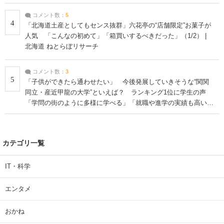
コメント数：
5
4
「北海道土産としてもセンス抜群」六花亭の“店舗限定”お菓子が
人気 「こんなの初めて」「箱買いするべきだった」（1/2） |
北海道 ねとらぼリサーチ
コメント数：
3
5
「子供ができたら通わせたい」 今後発展していきそうな“関関
同立・産近甲龍の大学”といえば？ ランキング1位に学生の声
「学問の街のように多様に学べる」「就職や進学の実績も高い」
| 大学 ねとらぼリサーチ
カテゴリ一覧
IT・科学
エンタメ
おかね