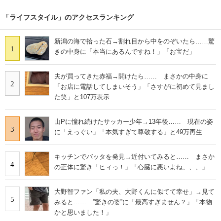
「ライフスタイル」のアクセスランキング
新潟の海で拾った石→割れ目から中をのぞいたら……驚
1
きの中身に「本当にあるんですね！」「お宝だ」
夫が買ってきた赤福→開けたら…… まさかの中身に
2
「お店に電話してしまいそう」「さすがに初めて見まし
た笑」と107万表示
山Pに憧れ続けたサッカー少年→13年後…… 現在の姿
3
に「えっぐい」「本気すぎて尊敬する」と49万再生
キッチンでバッタを発見→近付いてみると…… まさか
4
の正体に驚き「ヒィっ！」「心臓に悪いよね、、、」
大野智ファン「私の夫、大野くんに似てて幸せ」→見て
5
みると…… ‟驚きの姿”に「最高すぎません？」「本物
かと思いました！」