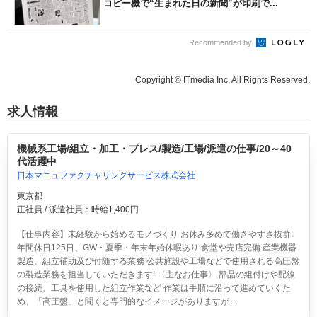
コピー機で“生まれた日の新聞”が印刷で...
Recommended by
Copyright © ITmedia Inc. All Rights Reserved.
求人情報
機械系工場/組立・加工・プレス/製造/工場/派遣の仕事/20～40
代活躍中
日本マニュファクチャリングサービス株式会社
東京都
正社員 / 派遣社員：時給1,400円
【仕事内容】未経験から始めるモノづくり お休み多めで働きやすさ抜群!
年間休日125日、GW・夏季・年末年始休暇あり 食堂や売店完備 産業機器
製造、組立補助及び付随する業務 公共施設や工場などで使用される高圧盤
の製造業務を担当していただきます! 〈主なお仕事〉 部品の組付けや配線
の接続、工具を使用した組立作業など 作業は手順に沿って進めていくた
め、「高圧盤」と聞くと専門的なイメージがありますが...