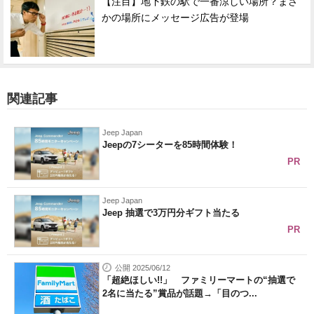
【注目】地下鉄の駅で一番涼しい場所？まさ
かの場所にメッセージ広告が登場
関連記事
Jeep Japan
Jeepの7シーターを85時間体験！
PR
Jeep Japan
Jeep 抽選で3万円分ギフト当たる
PR
公開 2025/06/12
「超絶ほしい!!」 ファミリーマートの“抽選で
2名に当たる”賞品が話題→「目のつ...