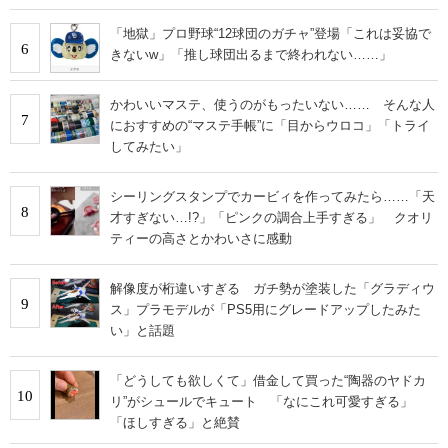
「地獄」プロ野球“12球団のガチャ”登場「これは妥協で
6
きないw」「推し球団出るまで終われない……」
かわいいマステ、使うのがもったいない…… そんな人
7
におすすめの“マステ手帳”に「目からウロコ」「トライ
してみたい」
シーリングスタンプでカービィを作ってみたら……「天
8
才すぎない…!?」「ピンクの調合上手すぎる」 クオリ
ティーの高さとかわいさに感動
解像度が桁違いすぎる ガチ勢が塗装した「グラディウ
9
ス」プラモデルが「PS5用にグレードアップしたみた
い」と話題
「どうしても欲しくて」借金して買った“陶器のヤドカ
10
リ”がシュールでキュート 「なにこれ可愛すぎる」
「ほしすぎる」と絶賛