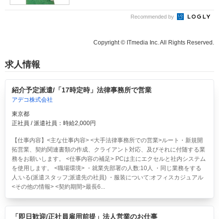
Recommended by
Copyright © ITmedia Inc. All Rights Reserved.
求人情報
紹介予定派遣/「17時定時」法律事務所で営業
アデコ株式会社
東京都
正社員 / 派遣社員：時給2,000円
【仕事内容】<主な仕事内容> <大手法律事務所での営業>ルート・新規開
拓営業、契約関連書類の作成、クライアント対応、及びそれに付随する業
務をお願いします。 <仕事内容の補足> PCは主にエクセルと社内システム
を使用します。 <職場環境> ・就業先部署の人数:10人 ・同じ業務をする
人:いる(派遣スタッフ;派遣先の社員) ・服装について:オフィスカジュアル
<その他の情報> <契約期間>最長6...
「即日歓迎/正社員雇用前提」法人営業のお仕事