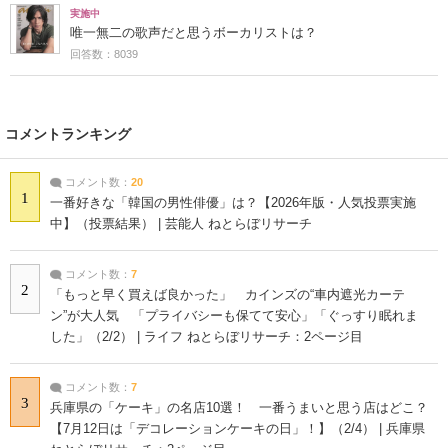
実施中
唯一無二の歌声だと思うボーカリストは？
回答数：8039
コメントランキング
コメント数：
20
1
一番好きな「韓国の男性俳優」は？【2026年版・人気投票実施
中】（投票結果） | 芸能人 ねとらぼリサーチ
コメント数：
7
2
「もっと早く買えば良かった」 カインズの“車内遮光カーテ
ン”が大人気 「プライバシーも保てて安心」「ぐっすり眠れま
した」（2/2） | ライフ ねとらぼリサーチ：2ページ目
コメント数：
7
3
兵庫県の「ケーキ」の名店10選！ 一番うまいと思う店はどこ？
【7月12日は「デコレーションケーキの日」！】（2/4） | 兵庫県