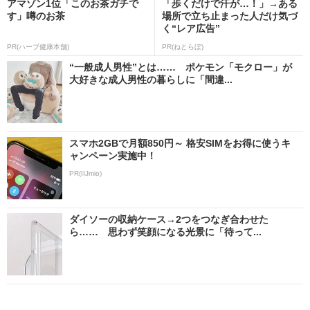
アマゾン1位「このお茶ガチで
「歩くだけで汗が…！」→ある
す」噂のお茶
場所で立ち止まった人だけ気づ
く“レア広告”
PR(ハーブ健康本舗)
PR(ねとらぼ)
“一般成人男性”とは…… ポケモン「モクロー」が
大好きな成人男性の暮らしに「間違...
スマホ2GBで月額850円～ 格安SIMをお得に使うキ
ャンペーン実施中！
PR(IIJmio)
ダイソーの収納ケース→2つをつなぎ合わせた
ら…… 思わず笑顔になる光景に「待って...