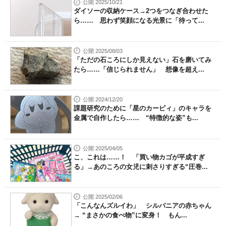
公開 2025/10/21
ダイソーの収納ケース→2つをつなぎ合わせた
ら…… 思わず笑顔になる光景に「待って...
公開 2025/08/03
「ただの石ころにしか見えない」石を磨いてみ
たら……「信じられません」 想像を超え...
公開 2024/12/20
課題研究のために「星のカービィ」のキャラを
金属で自作したら…… “特徴的な姿”も...
公開 2025/04/05
こ、これは……！ 「買い物カゴが平成すぎ
る」→あのころの女児に刺さりすぎる“圧巻...
公開 2025/02/06
「こんなんズルイわ」 シルバニアの赤ちゃん
→ “まさかの食べ物”に変身！ もん...