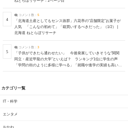
ねとらぼリサーチ：2ページ目
コメント数：
5
4
「北海道土産としてもセンス抜群」六花亭の“店舗限定”お菓子が
人気 「こんなの初めて」「箱買いするべきだった」（1/2） |
北海道 ねとらぼリサーチ
コメント数：
3
5
「子供ができたら通わせたい」 今後発展していきそうな“関関
同立・産近甲龍の大学”といえば？ ランキング1位に学生の声
「学問の街のように多様に学べる」「就職や進学の実績も高い」
| 大学 ねとらぼリサーチ
カテゴリ一覧
IT・科学
エンタメ
おかね