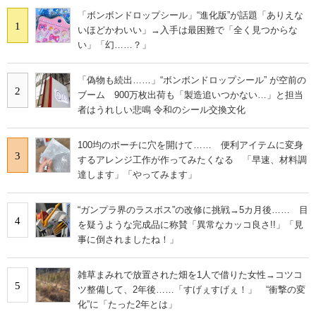
「ボンボンドロップシール」“進化版”が話題「ありえな
1
いほどかわいい」→入手は最困難で「全く見つからな
い」「幻……？」
「偽物も続出……」“ボンボンドロップシール” が空前の
2
ブーム 900万枚出荷も「製造追いつかない…」と担当
者はうれしい悲鳴 令和のシール交換文化
100均のポーチに穴を開けて…… 便利アイテムに変身
3
するアレンジ工作が作ってみたくなる 「早速、材料調
達します」「やってみます」
“ガンプラ界のラスボス”の改修に挑戦→5カ月後…… 目
4
を疑うような完成品に称賛「異常なカッコ良さ!!」「見
事に倒されましたね！」
雑草まみれで放置された畑を1人で借りた女性→コツコ
5
ツ整備して、2年後……「すげぇすげぇ！」 “衝撃の変
化”に「たった2年とは」