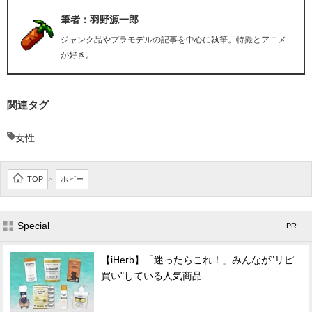
筆者：羽野源一郎
ジャンク品やプラモデルの記事を中心に執筆。特撮とアニメ
が好き。
関連タグ
女性
TOP
ホビー
>
Special
- PR -
【iHerb】「迷ったらこれ！」みんなが"リピ
買い"している人気商品