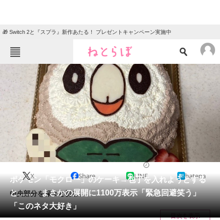
🎁 Switch 2と『スプラ』新作あたる！ プレゼントキャンペーン実施中
ねとらぼメニュー
TOP
ニュース
エンタメ
クイズ
グルメ
地域
住まい
教育・育児
動物
リサーチ
ホビー
2024/11/24 18:00（公開）
X
Share
LINE
hatena
会員記事
ポケモン「モクロー」のケーキ→包丁を入れようとする
と…… まさかの展開に1100万表示「緊急回避笑う」
中央部分を深々と切る。
メディア
「このネタ大好き」
目次を表示
注目記事を集めた総合ページ