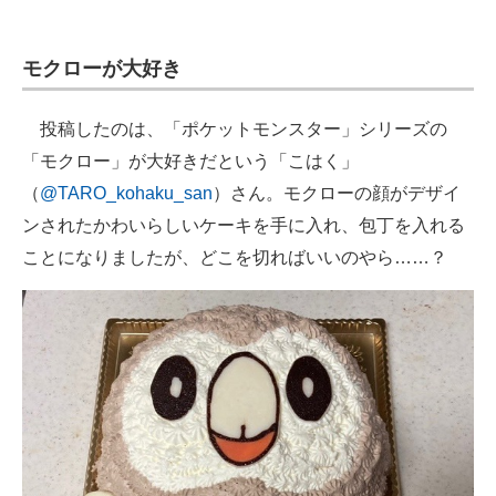
企業向けIT製品の総合サイト
モクローが大好き
IT製品の技術・比較・事例
製造業のIT導入・活用を支援
投稿したのは、「ポケットモンスター」シリーズの
「モクロー」が大好きだという「こはく」
モノづくり技術者専門サイト
（
@TARO_kohaku_san
）さん。モクローの顔がデザイ
エレクトロニクス専門サイト
ンされたかわいらしいケーキを手に入れ、包丁を入れる
ことになりましたが、どこを切ればいいのやら……？
電子設計の基本と応用
エネルギーの専門メディア
建設×テクノロジーの最前線
ちょっと気になるネットの話題