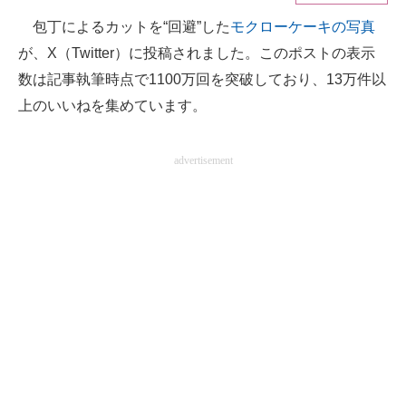
包丁によるカットを“回避”した
モクローケーキの写真
ITの今と未来を見通す
が、X（Twitter）に投稿されました。このポストの表示
スマホと通信の最新トレンド
数は記事執筆時点で1100万回を突破しており、13万件以
上のいいねを集めています。
進化するPCとデバイスの未来
好きが集まる 比べて選べる
advertisement
ビジネスと働き方のヒント
AI活用のいまが分かる
企業ITのトレンドを詳説
経営リーダーのコミュニティ
マーケ×ITの今がよく分かる
ITエンジニア向け専門サイト