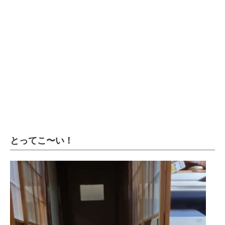
企業向けIT製品の総合サイト
IT製品の技術・比較・事例
製造業のIT導入・活用を支援
モノづくり技術者専門サイト
エレクトロニクス専門サイト
電子設計の基本と応用
とってこ〜い！
エネルギーの専門メディア
建設×テクノロジーの最前線
ちょっと気になるネットの話題