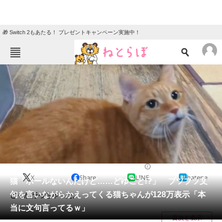
🎁 Switch 2もあたる！ プレゼントキャンペーン実施中！
ねとらぼメニュー
TOP
ニュース
エンタメ
クイズ
グルメ
地域
住まい
教育・育児
動物
リサーチ
猫
2024/11/28 08:30（公開）
X
Share
LINE
hatena
会員記事
猫「ボールないんだけど……どゆこと!?」 ブツブツ文
句を言いながらかえってくる猫ちゃんが128万表示「本
どっか行っちゃった。
メディア
当に文句言ってるｗ」
目次を表示
注目記事を集めた総合ページ