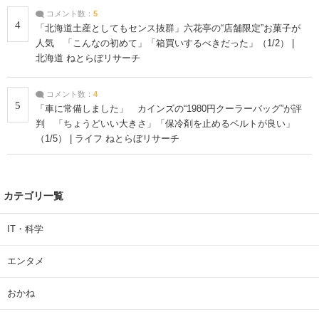
コメント数：
5
4
「北海道土産としてもセンス抜群」六花亭の“店舗限定”お菓子が
人気 「こんなの初めて」「箱買いするべきだった」（1/2） |
北海道 ねとらぼリサーチ
コメント数：
4
5
「車に常備しました」 カインズの“1980円クーラーバッグ”が評
判 「ちょうどいい大きさ」「保冷剤を止めるベルトが良い」
（1/5） | ライフ ねとらぼリサーチ
カテゴリ一覧
IT・科学
エンタメ
おかね