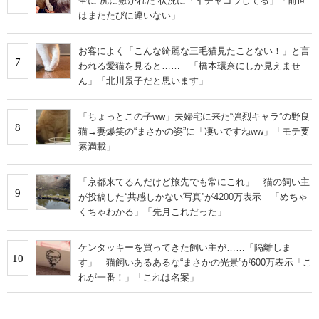
全に“尻に敷かれた”状況に「イチャコラしてる」「前世
はまたたびに違いない」
お客によく「こんな綺麗な三毛猫見たことない！」と言
7
われる愛猫を見ると…… 「橋本環奈にしか見えませ
ん」「北川景子だと思います」
「ちょっとこの子ww」夫婦宅に来た“強烈キャラ”の野良
8
猫→妻爆笑の“まさかの姿”に「凄いですねww」「モテ要
素満載」
「京都来てるんだけど旅先でも常にこれ」 猫の飼い主
9
が投稿した“共感しかない写真”が4200万表示 「めちゃ
くちゃわかる」「先月これだった」
ケンタッキーを買ってきた飼い主が……「隔離しま
10
す」 猫飼いあるあるな“まさかの光景”が600万表示「こ
れが一番！」「これは名案」