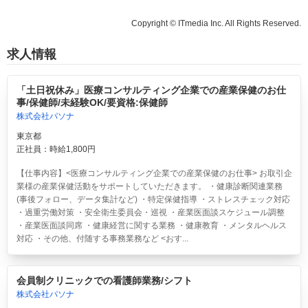
Copyright © ITmedia Inc. All Rights Reserved.
求人情報
「土日祝休み」医療コンサルティング企業での産業保健のお仕
事/保健師/未経験OK/要資格:保健師
株式会社パソナ
東京都
正社員：時給1,800円
【仕事内容】<医療コンサルティング企業での産業保健のお仕事> お取引企
業様の産業保健活動をサポートしていただきます。 ・健康診断関連業務
(事後フォロー、データ集計など) ・特定保健指導 ・ストレスチェック対応
・過重労働対策 ・安全衛生委員会・巡視 ・産業医面談スケジュール調整
・産業医面談同席 ・健康経営に関する業務 ・健康教育 ・メンタルヘルス
対応 ・その他、付随する事務業務など <おす...
会員制クリニックでの看護師業務/シフト
株式会社パソナ