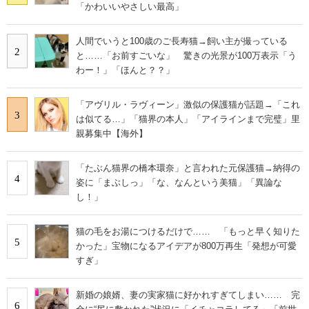
「かわいいやさしい最高」
人間でいうと100歳のご長寿猫→飼い主が撮っている
2
と……「お前すごいな」 驚きの光景が100万表示「う
わー！」「ほんと？？」
「アヴリル・ラヴィーン」激似の保護猫が話題→「これ
3
は似てる…」「猫界の本人」「アイラインまで完璧」里
親募集中【海外】
「たぶん猫界の橋本環奈」と言われた元保護猫→納得の
4
姿に「まぶしっ」「な、なんという美猫」「異論な
し！」
猫の毛をお湯につけるだけで…… 「もっと早く知りた
5
かった」宝物になるアイデアが800万再生「発想が可愛
すぎ」
新婚の娘婿、妻の実家猫に好かれすぎてしまい…… 完
6