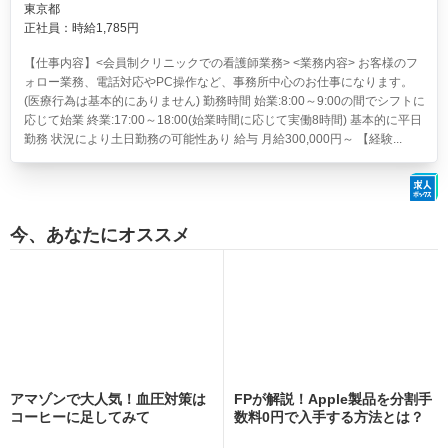
東京都
正社員：時給1,785円
【仕事内容】<会員制クリニックでの看護師業務> <業務内容> お客様のフ
ォロー業務、電話対応やPC操作など、事務所中心のお仕事になります。
(医療行為は基本的にありません) 勤務時間 始業:8:00～9:00の間でシフトに
応じて始業 終業:17:00～18:00(始業時間に応じて実働8時間) 基本的に平日
勤務 状況により土日勤務の可能性あり 給与 月給300,000円～ 【経験...
今、あなたにオススメ
アマゾンで大人気！血圧対策は
FPが解説！Apple製品を分割手
コーヒーに足してみて
数料0円で入手する方法とは？