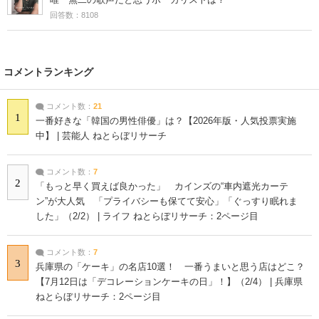
回答数：8108
コメントランキング
コメント数：
21
1
一番好きな「韓国の男性俳優」は？【2026年版・人気投票実施
中】 | 芸能人 ねとらぼリサーチ
コメント数：
7
2
「もっと早く買えば良かった」 カインズの“車内遮光カーテ
ン”が大人気 「プライバシーも保てて安心」「ぐっすり眠れま
した」（2/2） | ライフ ねとらぼリサーチ：2ページ目
コメント数：
7
3
兵庫県の「ケーキ」の名店10選！ 一番うまいと思う店はどこ？
【7月12日は「デコレーションケーキの日」！】（2/4） | 兵庫県
ねとらぼリサーチ：2ページ目