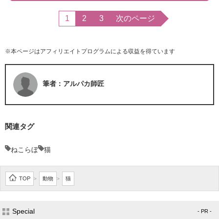
1
2
3
次のページ
※本ページはアフィリエイトプログラムによる収益を得ています
筆者：アルパカ師匠
関連タグ
ねこらぼ
猫
TOP
動物
猫
>
>
Special
- PR -