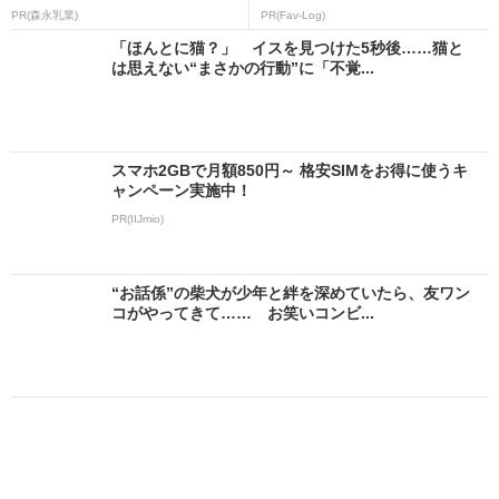
PR(森永乳業)
PR(Fav-Log)
「ほんとに猫？」 イスを見つけた5秒後……猫と
は思えない“まさかの行動”に「不覚...
スマホ2GBで月額850円～ 格安SIMをお得に使うキ
ャンペーン実施中！
PR(IIJmio)
“お話係”の柴犬が少年と絆を深めていたら、友ワン
コがやってきて…… お笑いコンビ...