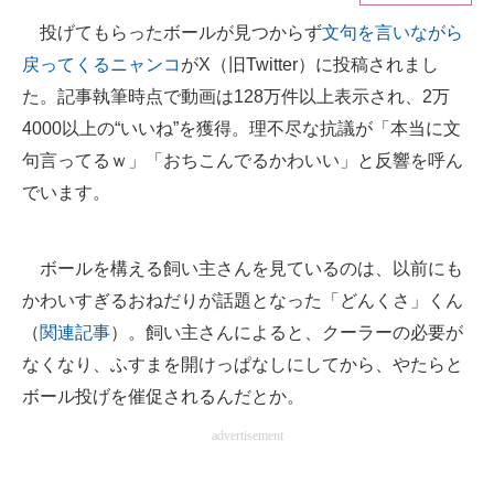
投げてもらったボールが見つからず
文句を言いながら
ITの今と未来を見通す
戻ってくるニャンコ
がX（旧Twitter）に投稿されまし
スマホと通信の最新トレンド
た。記事執筆時点で動画は128万件以上表示され、2万
4000以上の“いいね”を獲得。理不尽な抗議が「本当に文
進化するPCとデバイスの未来
句言ってるｗ」「おちこんでるかわいい」と反響を呼ん
好きが集まる 比べて選べる
でいます。
ビジネスと働き方のヒント
ボールを構える飼い主さんを見ているのは、以前にも
AI活用のいまが分かる
かわいすぎるおねだりが話題となった「どんくさ」くん
企業ITのトレンドを詳説
（
関連記事
）。飼い主さんによると、クーラーの必要が
なくなり、ふすまを開けっぱなしにしてから、やたらと
経営リーダーのコミュニティ
ボール投げを催促されるんだとか。
マーケ×ITの今がよく分かる
advertisement
ITエンジニア向け専門サイト