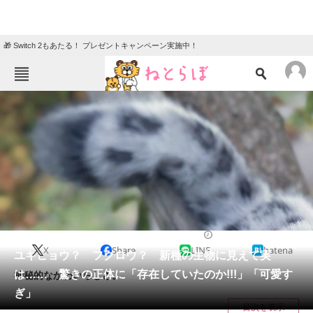
🎁 Switch 2もあたる！ プレゼントキャンペーン実施中！
ねとらぼメニュー
TOP
ニュース
エンタメ
クイズ
グルメ
地域
住まい
教育・育児
動物
リサーチ
ホビー
2024/12/04 09:30（公開）
X
Share
LINE
hatena
会員記事
ユキヒョウ？ フクロウ？ 新種の生物に見えて実
は…… 驚きの正体に「存在していたのか!!!」「可愛す
神秘的なかわいらしさ。
メディア
ぎ」
目次を表示
注目記事を集めた総合ページ