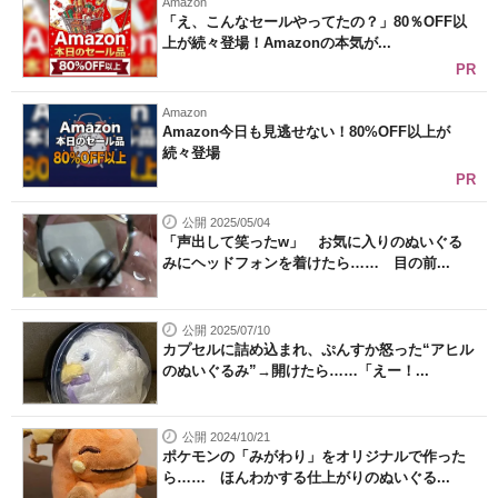
Amazon
「え、こんなセールやってたの？」80％OFF以
上が続々登場！Amazonの本気が...
PR
Amazon
Amazon今日も見逃せない！80%OFF以上が
続々登場
PR
公開 2025/05/04
「声出して笑ったw」 お気に入りのぬいぐる
みにヘッドフォンを着けたら…… 目の前...
公開 2025/07/10
カプセルに詰め込まれ、ぷんすか怒った“アヒル
のぬいぐるみ”→開けたら……「えー！...
公開 2024/10/21
ポケモンの「みがわり」をオリジナルで作った
ら…… ほんわかする仕上がりのぬいぐる...