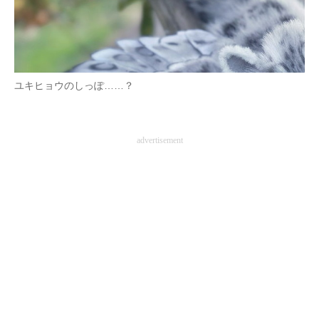
企業向けIT製品の総合サイト
IT製品の技術・比較・事例
製造業のIT導入・活用を支援
ユキヒョウのしっぽ……？
モノづくり技術者専門サイト
エレクトロニクス専門サイト
advertisement
電子設計の基本と応用
エネルギーの専門メディア
建設×テクノロジーの最前線
ちょっと気になるネットの話題