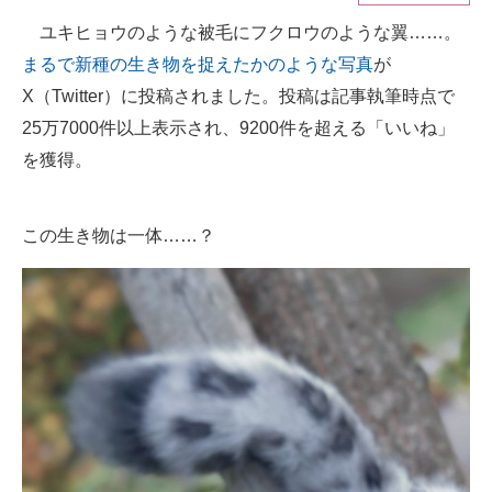
ユキヒョウのような被毛にフクロウのような翼……。
ITの今と未来を見通す
まるで新種の生き物を捉えたかのような写真
が
スマホと通信の最新トレンド
X（Twitter）に投稿されました。投稿は記事執筆時点で
25万7000件以上表示され、9200件を超える「いいね」
進化するPCとデバイスの未来
を獲得。
好きが集まる 比べて選べる
この生き物は一体……？
ビジネスと働き方のヒント
AI活用のいまが分かる
企業ITのトレンドを詳説
経営リーダーのコミュニティ
マーケ×ITの今がよく分かる
ITエンジニア向け専門サイト