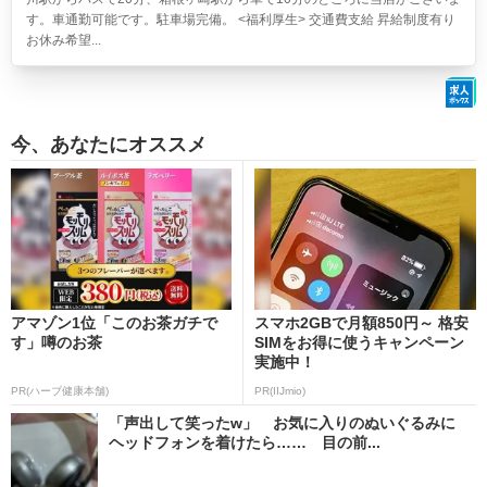
す。車通勤可能です。駐車場完備。 <福利厚生> 交通費支給 昇給制度有り
お休み希望...
今、あなたにオススメ
アマゾン1位「このお茶ガチで
スマホ2GBで月額850円～ 格安
す」噂のお茶
SIMをお得に使うキャンペーン
実施中！
PR(ハーブ健康本舗)
PR(IIJmio)
「声出して笑ったw」 お気に入りのぬいぐるみに
ヘッドフォンを着けたら…… 目の前...