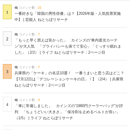
コメント数：
21
1
一番好きな「韓国の男性俳優」は？【2026年版・人気投票実施
中】 | 芸能人 ねとらぼリサーチ
コメント数：
7
2
「もっと早く買えば良かった」 カインズの“車内遮光カーテ
ン”が大人気 「プライバシーも保てて安心」「ぐっすり眠れま
した」（2/2） | ライフ ねとらぼリサーチ：2ページ目
コメント数：
7
3
兵庫県の「ケーキ」の名店10選！ 一番うまいと思う店はどこ？
【7月12日は「デコレーションケーキの日」！】（2/4） | 兵庫県
ねとらぼリサーチ：2ページ目
コメント数：
4
4
「車に常備しました」 カインズの“1980円クーラーバッグ”が評
判 「ちょうどいい大きさ」「保冷剤を止めるベルトが良い」
（1/5） | ライフ ねとらぼリサーチ