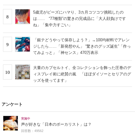
5歳児がビーズにハマり、3カ月コツコツ挑戦したの
8
は…… “77種類”の驚きの完成品に「大人顔負けです
ね」「集中力すごい」
「銀テどうやって保存しよう？」→100均材料でアレン
9
ジしたら……「新発想やん」 “驚きのグッズ誕生”「作っ
てみよっと」「神センス」470万表示
大量のカプセルトイ、全コレクションを飾った圧巻のデ
10
ィスプレイ術に絶賛の嵐 「ほぼダイソーとセリアのグ
ッズを使ってます」
アンケート
実施中
声が好きな「日本のボーカリスト」は？
回答数：49562