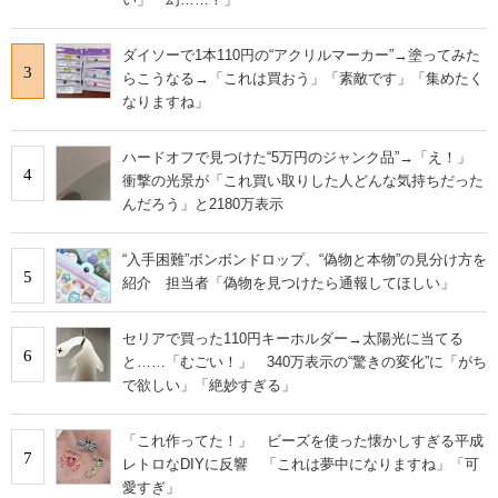
ダイソーで1本110円の“アクリルマーカー”→塗ってみた
3
らこうなる→「これは買おう」「素敵です」「集めたく
なりますね」
ハードオフで見つけた“5万円のジャンク品”→「え！」
4
衝撃の光景が「これ買い取りした人どんな気持ちだった
んだろう」と2180万表示
“入手困難”ボンボンドロップ、“偽物と本物”の見分け方を
5
紹介 担当者「偽物を見つけたら通報してほしい」
セリアで買った110円キーホルダー→太陽光に当てる
6
と……「むごい！」 340万表示の“驚きの変化”に「がち
で欲しい」「絶妙すぎる」
「これ作ってた！」 ビーズを使った懐かしすぎる平成
7
レトロなDIYに反響 「これは夢中になりますね」「可
愛すぎ」