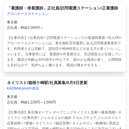
「看護師・准看護師」正社員/訪問看護ステーション/正看護師
アロハナースステーション
東京都
正社員：時給2,000円～
【仕事内容】<仕事内容> 訪問看護ステーションでの看護師業務 <求人PR>
アロハナースステーションは、東京都町田市森野にある訪問看護事業所で
す。利用者さまは高齢で、認知症や精神疾患などがある方が多くいらっし
ゃいます。 当事業所には、看護師や作業療法士、言語聴覚士が在籍してい
ます。職員の年齢は30代前半が中心です。穏やかな職員が多く、人間関係
も良好なので、気持ちよく働けます。 職員の働きやすさを...
ネイリスト/箱根ケ崎駅/社員募集/8月9日更新
KAONAILplus中原店
東京都
正社員：時給1,226円～1,500円
【仕事内容】新店舗オープン オープニングネイリスト急募! <募集職種> ネ
イリスト <仕事内容> ジェルネイルの施術 スカルプチュア,ジェルネイル <
必要経験> <業種> ネイリスト <施設形態> ネイルサロン <勤務地> 西武立
川駅からバスで20分、箱根ヶ崎駅から車で10分のところに当店がございま